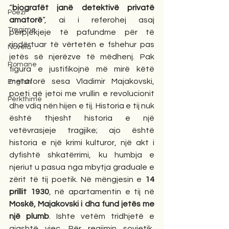
“
biografët janë detektivë privatë 
Poezi
amatorë
”, ai i referohej asaj 
Tregime
përpjekjeje të pafundme për të 
rindërtuar të vërtetën e fshehur pas 
Novela
jetës së njerëzve të mëdhenj. Pak 
Romane
figura e justifikojnë më mirë këtë 
metaforë sesa Vladimir Majakovski, 
English
poeti që jetoi me vrullin e revolucionit 
Përkthime
dhe vdiq nën hijen e tij. Historia e tij nuk 
është thjesht historia e një 
vetëvrasjeje tragjike; ajo është 
historia e një krimi kulturor, një akt i 
dyfishtë shkatërrimi, ku humbja e 
njeriut u pasua nga mbytja graduale e 
zërit të tij poetik. Në mëngjesin e 
14 
prillit 1930
, në apartamentin e tij në 
Moskë, Majakovski i dha fund jetës me 
një plumb
. Ishte vetëm tridhjetë e 
gjashtë vjeç. Për regjimin sovjetik, 