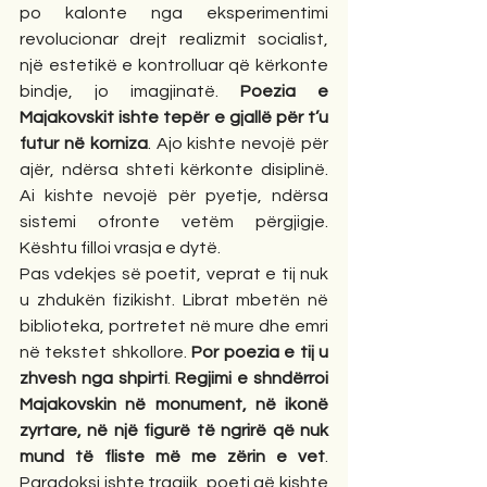
po kalonte nga eksperimentimi 
revolucionar drejt realizmit socialist, 
një estetikë e kontrolluar që kërkonte 
bindje, jo imagjinatë. 
Poezia e 
Majakovskit ishte tepër e gjallë për t’u 
futur në korniza
. Ajo kishte nevojë për 
ajër, ndërsa shteti kërkonte disiplinë. 
Ai kishte nevojë për pyetje, ndërsa 
sistemi ofronte vetëm përgjigje. 
Kështu filloi vrasja e dytë.
Pas vdekjes së poetit, veprat e tij nuk 
u zhdukën fizikisht. Librat mbetën në 
biblioteka, portretet në mure dhe emri 
në tekstet shkollore. 
Por poezia e tij u 
zhvesh nga shpirti
. 
Regjimi e shndërroi 
Majakovskin në monument, në ikonë 
zyrtare, në një figurë të ngrirë që nuk 
mund të fliste më me zërin e vet
. 
Paradoksi ishte tragjik, poeti që kishte 