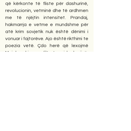
që kërkonte të fliste për dashurinë, 
revolucionin, vetminë dhe të ardhmen 
me të njëjtin intensitet. Prandaj, 
hakmarrja e vetme e mundshme për 
atë krim sovjetik nuk është dënimi i 
vonuar i fajtorëve. Ajo është rikthimi te 
poezia vetë. Çdo herë që lexojmë 
Majakovskin pa filtrat e ideologjisë, 
çdo herë që e shohim si artist dhe jo si 
monument, ne rikthejmë në jetë atë 
që u tentua të vritej. Dhe ndoshta 
atëherë kuptojmë se poezia, ndryshe 
nga pushteti, ka një aftësi të rrallë: ajo 
mund të mbijetojë edhe pas vdekjes 
së poetit të saj.
Speciale