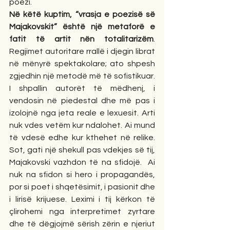
poezi.
Në këtë kuptim, “vrasja e poezisë së 
Majakovskit” është një metaforë e 
fatit të artit nën totalitarizëm
. 
Regjimet autoritare rrallë i djegin librat 
në mënyrë spektakolare; ato shpesh 
zgjedhin një metodë më të sofistikuar. 
I shpallin autorët të mëdhenj, i 
vendosin në piedestal dhe më pas i 
izolojnë nga jeta reale e lexuesit. Arti 
nuk vdes vetëm kur ndalohet. Ai mund 
të vdesë edhe kur kthehet në relike. 
Sot, gati një shekull pas vdekjes së tij, 
Majakovski vazhdon të na sfidojë.  Ai 
nuk na sfidon si hero i propagandës, 
por si poet i shqetësimit, i pasionit dhe 
i lirisë krijuese. Leximi i tij kërkon të 
çlirohemi nga interpretimet zyrtare 
dhe të dëgjojmë sërish zërin e njeriut 