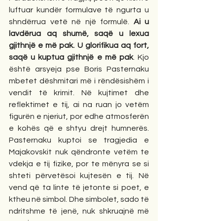
luftuar kundër formulave të ngurta u 
shndërrua vetë në një formulë. 
Ai u 
lavdërua aq shumë, saqë u lexua 
gjithnjë e më pak. U glorifikua aq fort, 
saqë u kuptua gjithnjë e më pak
. Kjo 
është arsyeja pse Boris Pasternaku 
mbetet dëshmitari më i rëndësishëm i 
vendit të krimit. Në kujtimet dhe 
reflektimet e tij, ai na ruan jo vetëm 
figurën e njeriut, por edhe atmosferën 
e kohës që e shtyu drejt humnerës. 
Pasternaku kuptoi se tragjedia e 
Majakovskit nuk qëndronte vetëm te 
vdekja e tij fizike, por te mënyra se si 
shteti përvetësoi kujtesën e tij. Në 
vend që ta linte të jetonte si poet, e 
ktheu në simbol. Dhe simbolet, sado të 
ndritshme të jenë, nuk shkruajnë më 