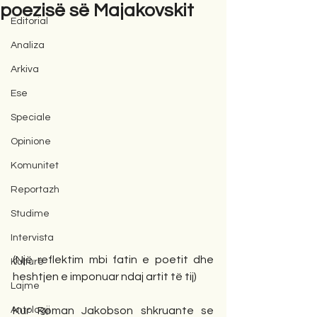
poezisë së Majakovskit
Editorial
Analiza
Arkiva
Ese
Speciale
Opinione
Komunitet
Reportazh
Studime
Intervista
(Një reflektim mbi fatin e poetit dhe 
Kulturë
heshtjen e imponuar ndaj artit të tij)
Lajme
Antologji
Kur Roman Jakobson shkruante se 