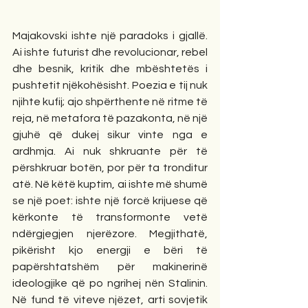
Majakovski ishte një paradoks i gjallë. 
Ai ishte futurist dhe revolucionar, rebel 
dhe besnik, kritik dhe mbështetës i 
pushtetit njëkohësisht. Poezia e tij nuk 
njihte kufij; ajo shpërthente në ritme të 
reja, në metafora të pazakonta, në një 
gjuhë që dukej sikur vinte nga e 
ardhmja. Ai nuk shkruante për të 
përshkruar botën, por për ta tronditur 
atë. Në këtë kuptim, ai ishte më shumë 
se një poet: ishte një forcë krijuese që 
kërkonte të transformonte vetë 
ndërgjegjen njerëzore. Megjithatë, 
pikërisht kjo energji e bëri të 
papërshtatshëm për makinerinë 
ideologjike që po ngrihej nën Stalinin. 
Në fund të viteve njëzet, arti sovjetik 