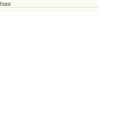
Poezi
Comments
Write a comment...
Shkrimet e fundit