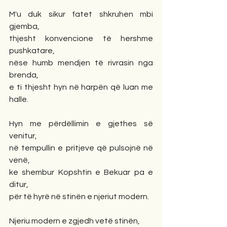
M'u duk sikur fatet shkruhen mbi 
gjemba,
thjesht konvencione të hershme 
pushkatare,
nëse humb mendjen të rivrasin nga 
brenda,
e ti thjesht hyn në harpën që luan me 
halle.
Hyn me përdëllimin e gjethes së 
venitur,
në tempullin e pritjeve që pulsojnë në 
venë,
ke shembur Kopshtin e Bekuar pa e 
ditur,
për të hyrë në stinën e njeriut modern.
Njeriu modern e zgjedh vetë stinën,