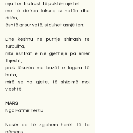
mjafton ti afrosh të paktën një tel,
me të dëfren lakuriq si natën dhe 
ditën,
është grisur vetë, si duhet asnjë ferr.
Dhe kështu në puthje shirrash të 
turbullta,
mbi eshtrat e një gjetheje pa emër 
thjesht,
prek lëkurën me buzët e lagura të 
buta,
mirë se na gjete, të shijojmë moj 
vjeshtë.
MARS
Nga Fatmir Terziu
Nesër do të zgjohem herët të ta 
përsëris,