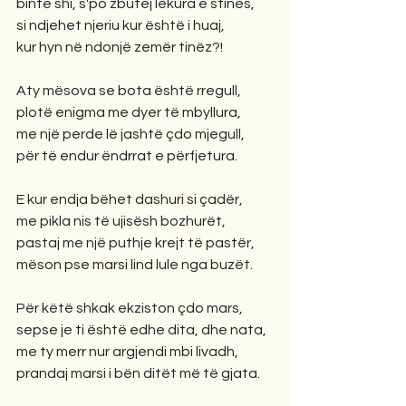
binte shi, s'po zbutej lëkura e stinës,
si ndjehet njeriu kur është i huaj,
kur hyn në ndonjë zemër tinëz?!
Aty mësova se bota është rregull,
plotë enigma me dyer të mbyllura,
me një perde lë jashtë çdo mjegull,
për të endur ëndrrat e përfjetura.
E kur endja bëhet dashuri si çadër,
me pikla nis të ujisësh bozhurët,
pastaj me një puthje krejt të pastër,
mëson pse marsi lind lule nga buzët.
Për këtë shkak ekziston çdo mars,
sepse je ti është edhe dita, dhe nata,
me ty merr nur argjendi mbi livadh,
prandaj marsi i bën ditët më të gjata.