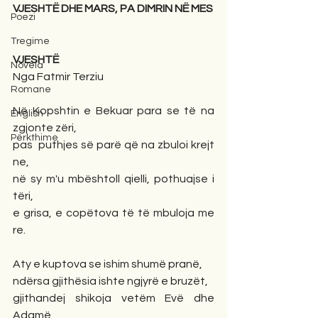
VJESHTË DHE MARS, PA DIMRIN NË MES
Poezi
Tregime
VJESHTË
Novela
Nga Fatmir Terziu
Romane
Në Kopshtin e Bekuar para se të na 
English
zgjonte zëri,
Përkthime
pas  puthjes së parë që na zbuloi krejt 
ne,
në sy m'u mbështoll qielli, pothuajse i 
tëri,
e grisa, e copëtova të të mbuloja me 
re.
Aty e kuptova se ishim shumë pranë,
ndërsa gjithësia ishte ngjyrë e bruzët,
gjithandej shikoja vetëm Evë dhe 
Adamë,