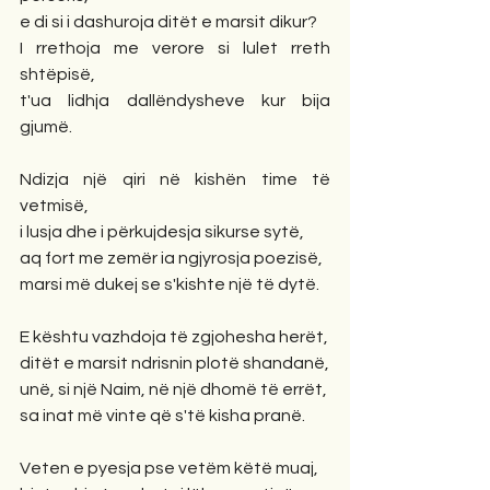
e di si i dashuroja ditët e marsit dikur?
I rrethoja me verore si lulet rreth 
shtëpisë,
t'ua lidhja dallëndysheve kur bija 
gjumë.
Ndizja një qiri në kishën time të 
vetmisë,
i lusja dhe i përkujdesja sikurse sytë,
aq fort me zemër ia ngjyrosja poezisë,
marsi më dukej se s'kishte një të dytë.
E kështu vazhdoja të zgjohesha herët,
ditët e marsit ndrisnin plotë shandanë,
unë, si një Naim, në një dhomë të errët,
sa inat më vinte që s'të kisha pranë.
Veten e pyesja pse vetëm këtë muaj,