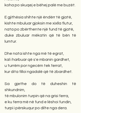
koha po skuqej e bëhej palë me buzët.
E gjithësia shihte një ëndërr të gjatë,
kishte mbuluar gjoksin me xixlla flutur,
nata po zbërthente një fund të gjatë,
duke zbuluar mëkatin që të bën të 
lumtur.
Dhe nata ishte nga më të egrat,
kal i harbuar që s'e mbanin gardhet,
u turrëm por ngecëm tek ferrat,
kur dita filloi ngadalë që të zbardhet.
Sa gjethe do të duheshin të 
shkundnim,
të mbulonim turpin që na grisi ferra,
e ku ferra më në fund e lëshoi fundin,
turpi i përskuqur po dilte nga dera.