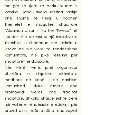
me gra të tjera të përkushtuara si 
Zamira, Liljana, Lavdija, Kristina, Hankja 
dhe shumë të tjera, u hodhën 
themelet e shoqatës shqiptare 
“Albanian Union - Mother Teresa” në 
Londër. Ajo që nisi si një iniciativë e 
thjeshtë, u shndërrua me kalimin e 
viteve në një vlerë të rëndësishme 
komunitare, një pikë referimi për 
shqiptarët në diasporë.
Nën këtë frymë, janë organizuar 
dhjetëra e dhjetëra aktivitete 
madhore që kanë sjellë bashkim 
komuniteti, duke ruajtur dhe 
promovuar vlerat dhe traditat 
shqiptare. Shkolla shqipe është bërë 
një vatër e rëndësishme edukimi për 
brezat e rinj, ndërsa nënat dhe vajzat 