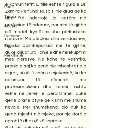
e komunitetit. E tillë është figura e Dr. 
Poezi
Zamira Perfundi Ruspit, një grua që ka 
Tregime
ditur të ndërtojë jo vetëm një 
profesion të nderuar, por mbi të gjitha 
Novela
një model frymëzimi dhe përkushtimi 
Romane
njerëzor. Me përulësi dhe vendosmëri, 
ajo ka bashkëpunuar me të gjithë, 
English
duke krijuar ura lidhjeje dhe mirëkuptimi 
Përkthime
mes njerëzve. Në kohë të vështira, 
prania e saj ka qenë një mbështetje e 
sigurt, si në fushën e mjekësisë, ku ka 
ndihmuar të sëmurët me 
profesionalizëm dhe zemër, ashtu 
edhe në jetën e përditshme, duke 
qenë pranë atyre që kishin më shumë 
nevojë. Për shumëkënd, ajo nuk ka 
qenë thjesht një mjeke, por një dorë e 
ngrohtë dhe një zë shprese.
Gati dy dekada më parë, së bashku 