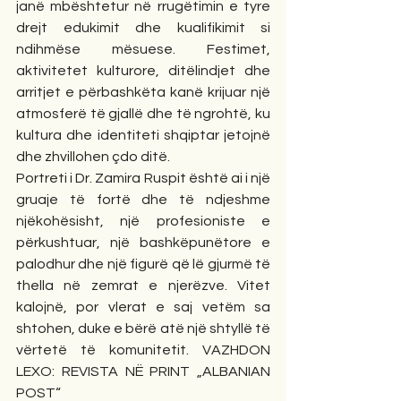
janë mbështetur në rrugëtimin e tyre 
drejt edukimit dhe kualifikimit si 
ndihmëse mësuese. Festimet, 
aktivitetet kulturore, ditëlindjet dhe 
arritjet e përbashkëta kanë krijuar një 
atmosferë të gjallë dhe të ngrohtë, ku 
kultura dhe identiteti shqiptar jetojnë 
dhe zhvillohen çdo ditë.
Portreti i Dr. Zamira Ruspit është ai i një 
gruaje të fortë dhe të ndjeshme 
njëkohësisht, një profesioniste e 
përkushtuar, një bashkëpunëtore e 
palodhur dhe një figurë që lë gjurmë të 
thella në zemrat e njerëzve. Vitet 
kalojnë, por vlerat e saj vetëm sa 
shtohen, duke e bërë atë një shtyllë të 
vërtetë të komunitetit. VAZHDON 
LEXO: REVISTA NË PRINT „ALBANIAN 
POST“