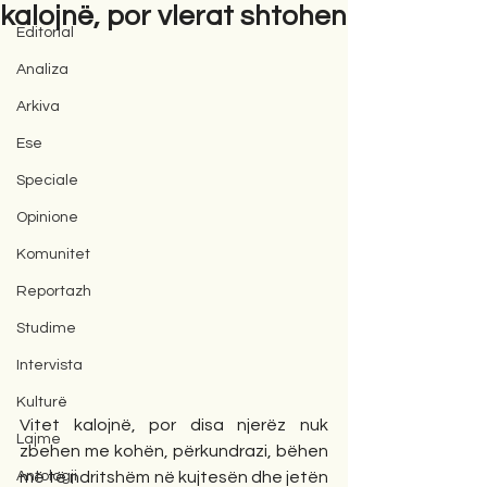
kalojnë, por vlerat shtohen
Editorial
Analiza
Arkiva
Ese
Speciale
Opinione
Komunitet
Reportazh
Studime
Intervista
Kulturë
Vitet kalojnë, por disa njerëz nuk 
Lajme
zbehen me kohën, përkundrazi, bëhen 
Antologji
më të ndritshëm në kujtesën dhe jetën 