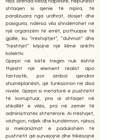
reja. Brenda kësaj hapësire, nëpunësit 
shfaqen si qenie të mpira, të 
paralizuara nga urdhrat, dosjet dhe 
pasiguria, ndërsa vila shndërrohet në 
një organizëm të errët, pothuajse të 
gjallë, ku “rrëshqitjet”, “duhmat” dhe 
“heshtjet” krijojnë një klimë ankthi 
kolektiv.
Gjarpri në këtë tregim nuk është 
thjesht një element realist apo 
fantastik, por simbol qendror 
shumëplanësh, që funksionon në disa 
nivele. Gjarpri si metaforë e pushtetit 
të korruptuar, pra ai shfaqet në 
shkallët e vilës, pra në zemër të 
administratës shtetërore. Ai rrëshqet, 
vëzhgon, ndjek dhe kundërmon, njësoj 
si mekanizmat e padukshëm të 
pushtetit që survejojnë dhe frikësojnë 