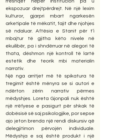
rrëshqet nëpër institucion pa u 
ekspozuar drejtpërdrejt. Në një lexim 
kulturor, gjarpri mbart ngarkesën 
arketipale të mëkatit, fajit dhe njohjes 
së ndaluar. Aftësia e Stanit për t’i 
mbajtur të gjitha këto nivele në 
ekuilibër, pa i shndërruar në alegori të 
thata, dëshmon një kontroll të lartë 
estetik dhe teorik mbi materialin 
narrativ.
Një nga arritjet më të spikatura të 
tregimit është mënyra se si autori e 
ndërton zërin narrativ përmes 
mëdyshjes. Loreta Gjonpali nuk është 
një rrëfyese e pasigurt për shkak të 
dobësisë së saj psikologjike, por sepse 
ajo jeton brenda një rendi diskursiv që 
delegjitimon përvojën individuale. 
Mëdyshja e saj është produkt i një 