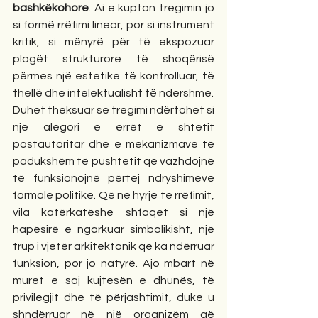
bashkëkohore
. Ai e kupton tregimin jo 
si formë rrëfimi linear, por si instrument 
kritik, si mënyrë për të ekspozuar 
plagët strukturore të shoqërisë 
përmes një estetike të kontrolluar, të 
thellë dhe intelektualisht të ndershme.
Duhet theksuar se tregimi ndërtohet si 
një alegori e errët e shtetit 
postautoritar dhe e mekanizmave të 
padukshëm të pushtetit që vazhdojnë 
të funksionojnë përtej ndryshimeve 
formale politike. Që në hyrje të rrëfimit, 
vila katërkatëshe shfaqet si një 
hapësirë e ngarkuar simbolikisht, një 
trup i vjetër arkitektonik që ka ndërruar 
funksion, por jo natyrë. Ajo mbart në 
muret e saj kujtesën e dhunës, të 
privilegjit dhe të përjashtimit, duke u 
shndërruar në një organizëm që 