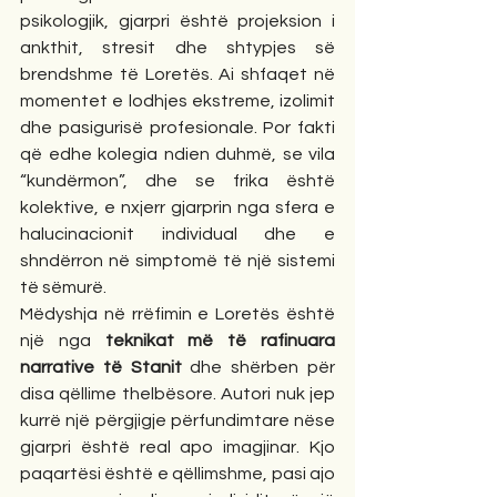
psikologjik, gjarpri është projeksion i 
ankthit, stresit dhe shtypjes së 
brendshme të Loretës. Ai shfaqet në 
momentet e lodhjes ekstreme, izolimit 
dhe pasigurisë profesionale. Por fakti 
që edhe kolegia ndien duhmë, se vila 
“kundërmon”, dhe se frika është 
kolektive, e nxjerr gjarprin nga sfera e 
halucinacionit individual dhe e 
shndërron në simptomë të një sistemi 
të sëmurë.
Mëdyshja në rrëfimin e Loretës është 
një nga 
teknikat më të rafinuara 
narrative të Stanit
 dhe shërben për 
disa qëllime thelbësore. Autori nuk jep 
kurrë një përgjigje përfundimtare nëse 
gjarpri është real apo imagjinar. Kjo 
paqartësi është e qëllimshme, pasi ajo 