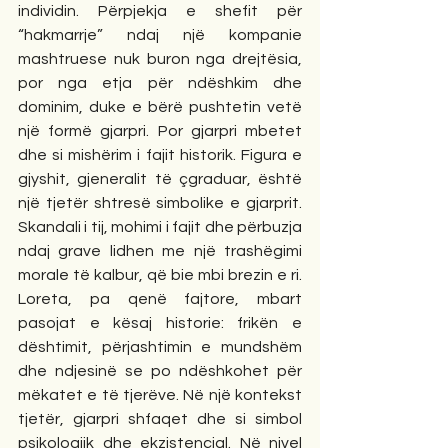
individin. Përpjekja e shefit për 
“hakmarrje” ndaj një kompanie 
mashtruese nuk buron nga drejtësia, 
por nga etja për ndëshkim dhe 
dominim, duke e bërë pushtetin vetë 
një formë gjarpri. Por gjarpri mbetet 
dhe si mishërim i fajit historik. Figura e 
gjyshit, gjeneralit të çgraduar, është 
një tjetër shtresë simbolike e gjarprit. 
Skandali i tij, mohimi i fajit dhe përbuzja 
ndaj grave lidhen me një trashëgimi 
morale të kalbur, që bie mbi brezin e ri. 
Loreta, pa qenë fajtore, mbart 
pasojat e kësaj historie: frikën e 
dështimit, përjashtimin e mundshëm 
dhe ndjesinë se po ndëshkohet për 
mëkatet e të tjerëve. Në një kontekst 
tjetër, gjarpri shfaqet dhe si simbol 
psikologjik dhe ekzistencial. Në nivel 