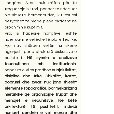
shoqëror. Stani nuk rrëfen për të 
treguar një histori, por për të ndërtuar 
një situatë hermeneutike, ku lexuesi 
detyrohet të marrë pjesë aktivisht në 
prodhimin e kuptimit.
Vila, si hapësirë narrative, është 
ndërtuar me vetëdije të plotë teorike. 
Ajo nuk shërben vetëm si skenë 
ngjarjesh, por si strukturë diskursive e 
pushtetit. 
Në frymën e analizave 
foucaultiane mbi institucionin
, 
hapësira e vilës prodhon 
subjektivitet, 
disiplinë dhe frikë
. 
Shkallët, katet, 
bodrumi dhe zyrat nuk janë thjesht 
elemente topografike, por mekanizma 
hierarkikë që organizojnë trupat dhe 
mendjet e nëpunësve
. 
Në këtë 
arkitekturë të pushtetit, individi 
humbet qendrën e vet morale dhe 