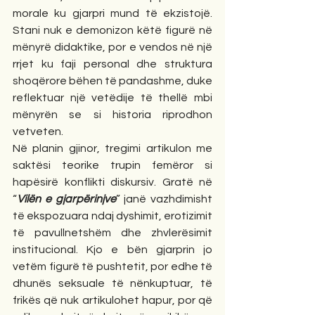
morale ku gjarpri mund të ekzistojë. 
Stani nuk e demonizon këtë figurë në 
mënyrë didaktike, por e vendos në një 
rrjet ku faji personal dhe struktura 
shoqërore bëhen të pandashme, duke 
reflektuar një vetëdije të thellë mbi 
mënyrën se si historia riprodhon 
vetveten.
Në planin gjinor, tregimi artikulon me 
saktësi teorike trupin femëror si 
hapësirë konflikti diskursiv. Gratë në 
“
Vilën e gjarpërinjve
” janë vazhdimisht 
të ekspozuara ndaj dyshimit, erotizimit 
të pavullnetshëm dhe zhvlerësimit 
institucional. Kjo e bën gjarprin jo 
vetëm figurë të pushtetit, por edhe të 
dhunës seksuale të nënkuptuar, të 
frikës që nuk artikulohet hapur, por që 