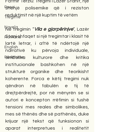
Fatmir Terziu: Tregimi i Lazër Stanit, një 
Poezi
shenjë polisemike që i reziston 
reduktimit në një kuptim të vetëm
Tregime
Novela
Në tregimin “
Vila e gjarpërinjve
”, Lazër 
Stani shfaqet si një tregimtar i klasit të 
Romane
lartë letrar, i aftë të ndërtojë një 
English
narrativë ku përvoja individuale, 
Përkthime
simbolika kulturore dhe kritika 
institucionale bashkohen në një 
strukturë organike dhe teorikisht 
koherente. Forca e këtij tregimi nuk 
qëndron në fabulën e tij të 
drejtpërdrejtë, por në mënyrën se si 
autori e koncepton rrëfimin si fushë 
tensioni mes reales dhe simbolikes, 
mes së thënës dhe së pathënës, duke 
krijuar një tekst që funksionon si 
aparat interpretues i realitetit 