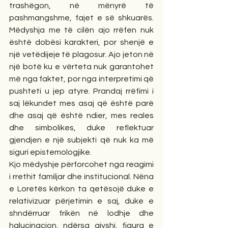
trashëgon, në mënyrë të 
pashmangshme, fajet e së shkuarës. 
Mëdyshja me të cilën ajo rrëfen nuk 
është dobësi karakteri, por shenjë e 
një vetëdijeje të plagosur. Ajo jeton në 
një botë ku e vërteta nuk garantohet 
më nga faktet, por nga interpretimi që 
pushteti u jep atyre. Prandaj rrëfimi i 
saj lëkundet mes asaj që është parë 
dhe asaj që është ndier, mes reales 
dhe simbolikes, duke reflektuar 
gjendjen e një subjekti që nuk ka më 
siguri epistemologjike.
Kjo mëdyshje përforcohet nga reagimi 
i rrethit familjar dhe institucional. Nëna 
e Loretës kërkon ta qetësojë duke e 
relativizuar përjetimin e saj, duke e 
shndërruar frikën në lodhje dhe 
halucinacion, ndërsa gjyshi, figura e 