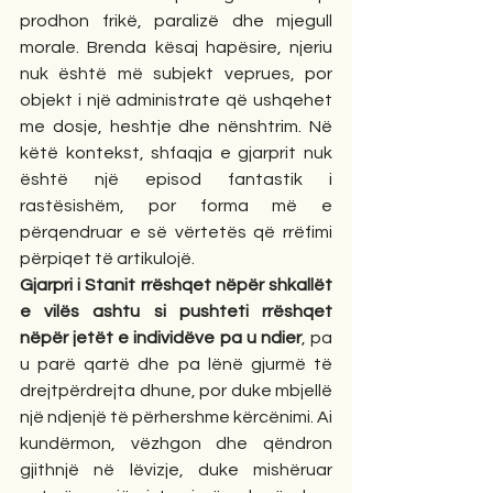
prodhon frikë, paralizë dhe mjegull 
morale. Brenda kësaj hapësire, njeriu 
nuk është më subjekt veprues, por 
objekt i një administrate që ushqehet 
me dosje, heshtje dhe nënshtrim. Në 
këtë kontekst, shfaqja e gjarprit nuk 
është një episod fantastik i 
rastësishëm, por forma më e 
përqendruar e së vërtetës që rrëfimi 
përpiqet të artikulojë.
Gjarpri i Stanit rrëshqet nëpër shkallët 
e vilës ashtu si pushteti rrëshqet 
nëpër jetët e individëve pa u ndier
, pa 
u parë qartë dhe pa lënë gjurmë të 
drejtpërdrejta dhune, por duke mbjellë 
një ndjenjë të përhershme kërcënimi. Ai 
kundërmon, vëzhgon dhe qëndron 
gjithnjë në lëvizje, duke mishëruar 