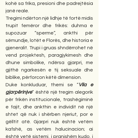
kohë sa frika, presioni dhe padrejtësia 
janë reale.
Tregimi ndërton një lidhje të fortë midis 
trupit femëror dhe frikës: duhma e 
supozuar “sperme”, ankthi për 
sëmundje, lotët e Florës, dhe historia e 
gjeneralit. Trupi i gruas shndërrohet në 
vend projektesh, paragjykimesh dhe 
dhune simbolike, ndërsa gjarpri, me 
gjithë ngarkesën e tij seksuale dhe 
biblike, përforcon këtë dimension.
Duke konkluduar, themi se “
Vila e 
gjarpërinjve
” është një tregim alegorik 
për frikën institucionale, trashëgiminë 
e fajit, dhe ankthin e individit në një 
shtet që nuk i shërben njeriut, por e 
gëlltit atë. Gjarpri nuk është vetëm 
kafshë, as vetëm halucinacion; ai 
është vetë sistemi, i pranishëm kudo, i 