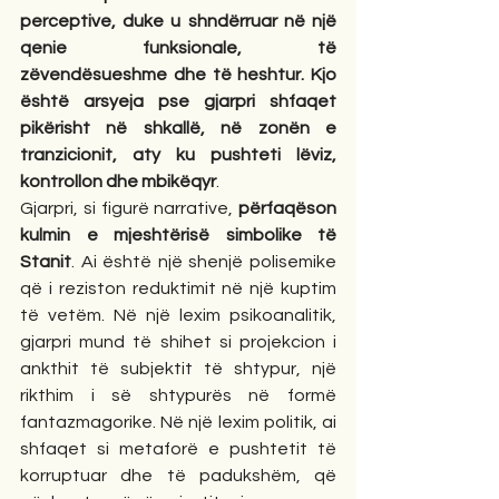
perceptive, duke u shndërruar në një 
qenie funksionale, të 
zëvendësueshme dhe të heshtur. Kjo 
është arsyeja pse gjarpri shfaqet 
pikërisht në shkallë, në zonën e 
tranzicionit, aty ku pushteti lëviz, 
kontrollon dhe mbikëqyr
.
Gjarpri, si figurë narrative, 
përfaqëson 
kulmin e mjeshtërisë simbolike të 
Stanit
. Ai është një shenjë polisemike 
që i reziston reduktimit në një kuptim 
të vetëm. Në një lexim psikoanalitik, 
gjarpri mund të shihet si projekcion i 
ankthit të subjektit të shtypur, një 
rikthim i së shtypurës në formë 
fantazmagorike. Në një lexim politik, ai 
shfaqet si metaforë e pushtetit të 
korruptuar dhe të padukshëm, që 