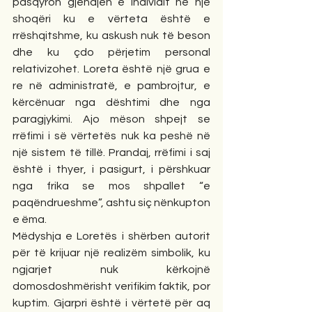
pasqyron gjendjen e individit në një 
shoqëri ku e vërteta është e 
rrëshqitshme, ku askush nuk të beson 
dhe ku çdo përjetim personal 
relativizohet. Loreta është një grua e 
re në administratë, e pambrojtur, e 
kërcënuar nga dështimi dhe nga 
paragjykimi. Ajo mëson shpejt se 
rrëfimi i së vërtetës nuk ka peshë në 
një sistem të tillë. Prandaj, rrëfimi i saj 
është i thyer, i pasigurt, i përshkuar 
nga frika se mos shpallet “e 
paqëndrueshme”, ashtu siç nënkupton 
e ëma.
Mëdyshja e Loretës i shërben autorit 
për të krijuar një realizëm simbolik, ku 
ngjarjet nuk kërkojnë 
domosdoshmërisht verifikim faktik, por 
kuptim. Gjarpri është i vërtetë për aq 