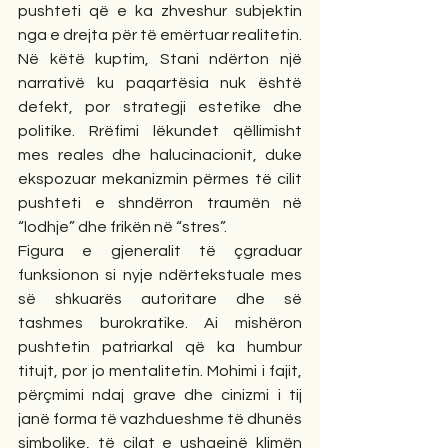
pushteti që e ka zhveshur subjektin 
nga e drejta për të emërtuar realitetin. 
Në këtë kuptim, Stani ndërton një 
narrativë ku paqartësia nuk është 
defekt, por strategji estetike dhe 
politike. Rrëfimi lëkundet qëllimisht 
mes reales dhe halucinacionit, duke 
ekspozuar mekanizmin përmes të cilit 
pushteti e shndërron traumën në 
“lodhje” dhe frikën në “stres”.
Figura e gjeneralit të çgraduar 
funksionon si nyje ndërtekstuale mes 
së shkuarës autoritare dhe së 
tashmes burokratike. Ai mishëron 
pushtetin patriarkal që ka humbur 
titujt, por jo mentalitetin. Mohimi i fajit, 
përçmimi ndaj grave dhe cinizmi i tij 
janë forma të vazhdueshme të dhunës 
simbolike, të cilat e ushqejnë klimën 