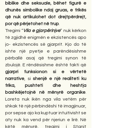
biblike dhe seksuale, bëhet figurë e 
dhunës simbolike ndaj gruas, e frikës 
që nuk artikulohet dot drejtpërdrejt, 
por që përjetohet në trup
.
Tregimi “
Vila e gjarpërinjve
” nuk kërkon 
të zgjidhë enigmën e ekzistencës apo 
jo- ekzistencës së gjarprit. Kjo do të 
ishte një pyetje e parëndësishme 
përballë asaj që tregimi synon të 
zbulojë. E rëndësishme është fakti që 
gjarpri funksionon si e vërtetë 
narrative
, si 
shenjë e një realiteti ku 
frika, pushteti dhe heshtja 
bashkëjetojnë në mënyrë organike
. 
Loreta nuk ikën nga vila vetëm për 
shkak të një përbindëshi të imagjinuar, 
por sepse ajo ka kuptuar intuitivisht se 
aty nuk ka vend për njeriun e lirë. Në 
këtë mënyrë, tregimi i Stanit 