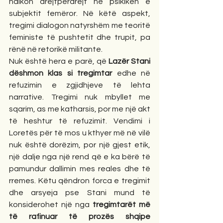
ndikon drejtpërdrejt në psikikën e 
subjektit femëror. Në këtë aspekt, 
tregimi dialogon natyrshëm me teoritë 
feministe të pushtetit dhe trupit, pa 
rënë në retorikë militante.
Nuk është hera e parë, që 
Lazër Stani 
dëshmon klas si tregimtar
 edhe në 
refuzimin e zgjidhjeve të lehta 
narrative. Tregimi nuk mbyllet me 
sqarim, as me katharsis, por me një akt 
të heshtur të refuzimit. Vendimi i 
Loretës për të mos u kthyer më në vilë 
nuk është dorëzim, por një gjest etik, 
një dalje nga një rend që e ka bërë të 
pamundur dallimin mes reales dhe të 
rremes. Këtu qëndron forca e tregimit 
dhe arsyeja pse Stani mund të 
konsiderohet një nga 
tregimtarët më 
të rafinuar të prozës shqipe 