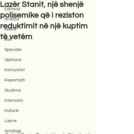
Lazër Stanit, një shenjë
Editorial
polisemike që i reziston
Analiza
reduktimit në një kuptim
Arkiva
të vetëm
Ese
Speciale
Opinione
Komunitet
Reportazh
Studime
Intervista
Kulturë
Lajme
Antologji