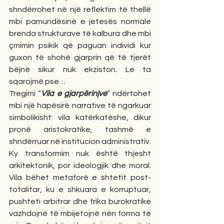
shndërrohet në një reflektim të thellë 
mbi pamundësinë e jetesës normale 
brenda strukturave të kalbura dhe mbi 
çmimin psikik që paguan individi kur 
guxon të shohë gjarprin që të tjerët 
bëjnë sikur nuk ekziston. Le ta 
sqarojmë pse…
Tregimi “
Vila e gjarpërinjve
” ndërtohet 
mbi një hapësirë narrative të ngarkuar 
simbolikisht: vila katërkatëshe, dikur 
pronë aristokratike, tashmë e 
shndërruar në institucion administrativ. 
Ky transformim nuk është thjesht 
arkitektonik, por ideologjik dhe moral. 
Vila bëhet metaforë e shtetit post-
totalitar, ku e shkuara e korruptuar, 
pushteti arbitrar dhe frika burokratike 
vazhdojnë të mbijetojnë nën forma të 