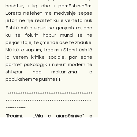
heshtur, i lig dhe i pamëshirshëm. 
Loreta rrëfehet me mëdyshje sepse 
jeton në një realitet ku e vërteta nuk 
është më e sigurt se gënjeshtra, dhe 
ku të folurit hapur mund të të 
përjashtojë, të çmendë ose të zhdukë. 
Në këtë kuptim, tregimi i Stanit është 
jo vetëm kritikë sociale, por edhe 
portret psikologjik i njeriut modern të 
shtypur nga mekanizmat e 
padukshëm të pushtetit.
 **********************************************
***********************************************
***********
Tregimi:  „Vila e gjarpërinjve“ e 
shkrimtarit Lazër Stani