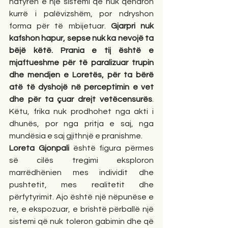
natyrën e një sistemi që nuk qëndron 
kurrë i palëvizshëm, por ndryshon 
forma për të mbijetuar. 
Gjarpri nuk 
kafshon hapur, sepse nuk ka nevojë ta 
bëjë këtë. Prania e tij është e 
mjaftueshme për të paralizuar trupin 
dhe mendjen e Loretës, për ta bërë 
atë të dyshojë në perceptimin e vet 
dhe për ta çuar drejt vetëcensurës
. 
Këtu, frika nuk prodhohet nga akti i 
dhunës, por nga pritja e saj, nga 
mundësia e saj gjithnjë e pranishme.
Loreta Gjonpali
 është figura përmes 
së cilës tregimi eksploron 
marrëdhënien mes individit dhe 
pushtetit, mes realitetit dhe 
përfytyrimit. Ajo është një nëpunëse e 
re, e ekspozuar, e brishtë përballë një 
sistemi që nuk toleron gabimin dhe që 