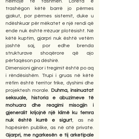
helmojë të tashmen. Loreta e 
trashëgon këtë barrë jo përmes 
gjakut, por përmes sistemit, duke u 
ndëshkuar për mëkatet e një rendi që 
ende nuk është rrëzuar plotësisht. Në 
këtë kuptim, gjarpri nuk është vetëm 
jashtë saj, por edhe brenda 
strukturave shoqërore që ajo 
përfaqëson pa dëshirë.
Dimensioni gjinor i tregimit është po aq 
i rëndësishëm. Trupi i gruas në këtë 
rrëfim është territor frike, dyshimi dhe 
projektesh morale. 
Duhma, insinuatat 
seksuale, historia e abuzimeve të 
mohuara dhe reagimi misogjin i 
gjeneralit krijojnë një klimë ku femra 
nuk është kurrë e sigurt
, as në 
hapësirën publike, as në atë private. 
Gjarpri, me ngarkesën e tij arketipale 