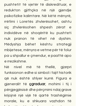
pushtetit të vjetër të diskredituar, e 
redukton gjithçka në një gjendje 
psikofizike kalimtare. Në këtë mënyrë, 
rrëfimi i Loretës zhvlerësohet, ashtu 
siç zhvlerësohen shpesh zërat e 
individëve në shoqëritë ku pushteti 
nuk pranon të vihet në dyshim. 
Mëdyshja bëhet kështu strategji 
mbijetese, mënyra e vetme për të folur 
pa u shpallur e çmendur, e paaftë apo 
e rrezikshme.
Në nivel më të thellë, gjarpri 
funksionon edhe si simbol i fajit historik 
që nuk është shlyer kurrë. Figura e 
gjeneralit të 
çgraduar
, mohimi i tij i 
përgjegjësisë dhe përçmimi ndaj grave 
krijojnë një vijë të qartë trashëgimie 
morale, ku e shkuara vazhdon të 