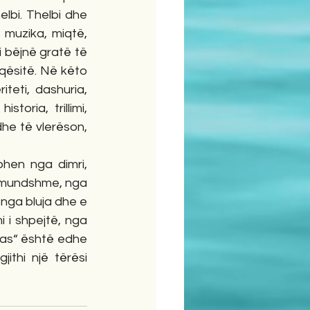
lbi. Thelbi dhe 
muzika, miqtë, 
i bëjnë gratë të 
qësitë. Në këto 
teti, dashuria, 
toria, trillimi, 
dhe të vlerëson, 
ohen nga dimri, 
 mundshme, nga 
 nga bluja dhe e 
 i shpejtë, nga 
as“ është edhe 
thi një tërësi 