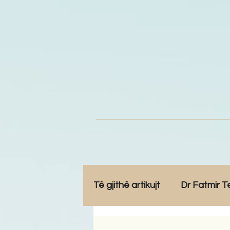
Të gjithë artikujt
Dr Fatmir T
Opinione
Komunitet