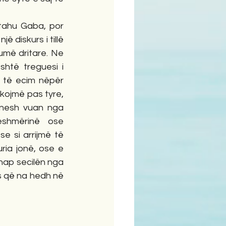
etahu Gaba, por 
 diskurs i tillë 
më dritare. Ne 
të treguesi i 
 të ecim nëpër 
ojmë pas tyre, 
 nesh vuan nga 
shmërinë ose 
 si arrijmë të 
ia jonë, ose e 
hap secilën nga 
s që na hedh në 