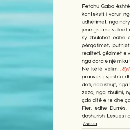
Fetahu Gaba është se
konteksti i varur n
udhëtimet, nga ndrysh
jenë gra me vullnet
sy zbulohet edhe emp
përqafimet, puthjet, 
realiteti, gëzimet e 
nga dora e një miku t
Në këtë vëllim 
„
Syt
pranvera, vjeshta d
deti, nga ishujt, nga
zeza, nga zbulimi, n
çdo ditë e re dhe ç
Fier, edhe Durrës, 
dashurish. Lexues i 
Analiza