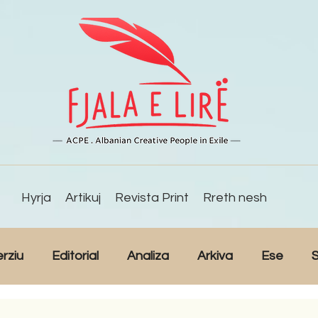
Hyrja
Artikuj
Revista Print
Rreth nesh
erziu
Editorial
Analiza
Arkiva
Ese
S
Reportazh
Studime
Intervista
Kulturë