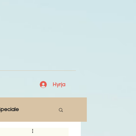
Hyrja
peciale
Lajme