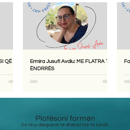
SI QË
Ermira Jusufi Avdiu: ME FLATRA TË
Fa
ËNDRRËS
Plotësoni formën
Do të ju dërgojmë të dhënat më te fundit.