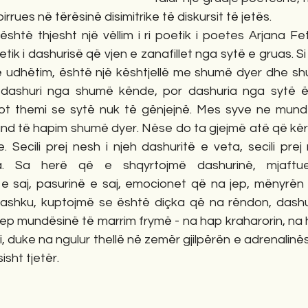
ues në tërësinë disimitrike të diskursit të jetës.
është thjesht një vëllim i ri poetik i poetes Arjana F
ik i dashurisë që vjen e zanafillet nga sytë e gruas. Si një
jë udhëtim, është një kështjellë me shumë dyer dhe shu
ashuri nga shumë kënde, por dashuria nga sytë ësh
kot themi se sytë nuk të gënjejnë. Mes syve ne mund
nd të hapim shumë dyer. Nëse do ta gjejmë atë që kërk
 Secili prej nesh i njeh dashuritë e veta, secili prej
. Sa herë që e shqyrtojmë dashurinë, mjaftue
 saj, pasurinë e saj, emocionet që na jep, mënyrën se
ashku, kuptojmë se është diçka që na rëndon, dashur
a jep mundësinë të marrim frymë - na hap kraharorin, na 
, duke na ngulur thellë në zemër gjilpërën e adrenalinë
isht tjetër.