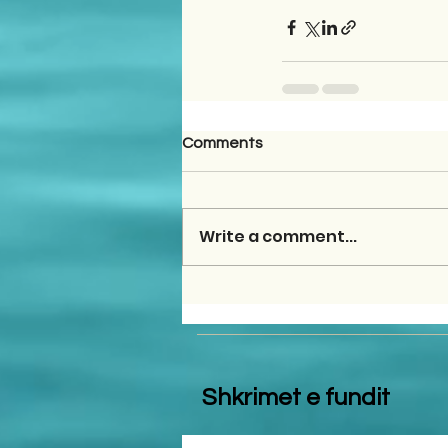
Comments
Write a comment...
Shkrimet e fundit