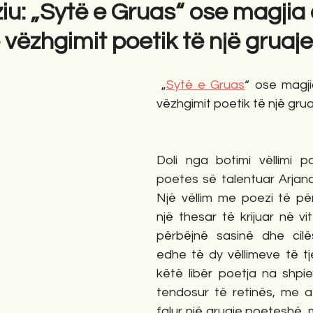
iu: „Sytë e Gruas“ ose magjia
ë vëzhgimit poetik të një gruaje
gime
Novela
Romane
English
Përkth
 „
Sytë e Gruas
“ ose magjia
vëzhgimit poetik të një grua
Doli nga botimi vëllimi po
poetes së talentuar Arjan
Një vëllim me poezi të pë
një thesar të krijuar në vit
përbëjnë sasinë dhe cilë
edhe të dy vëllimeve të tj
këtë libër poetja na shpie
tendosur të retinës, me at
falur një gruaje poeteshë, m