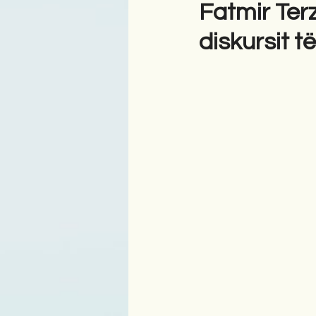
Fatmir Terz
diskursit t
Antologji
Poezi
Tre