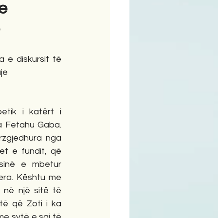
 e
ime
 e diskursit të 
je
etik i katërt i 
a Fetahu Gaba. 
rzgjedhura nga 
et e fundit, që 
sinë e mbetur 
era. Kështu me 
 në një sitë të 
ë që Zoti i ka 
e sytë e saj të 