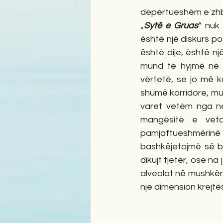
depërtueshëm e zhbirr
„
Sytë e Gruas
“ nuk 
është një diskurs poet
është dije, është n
mund të hyjmë në d
vërtetë, se jo më 
shumë korridore, mu
varet vetëm nga ne.
mangësitë e veta
pamjaftueshmërinë e
bashkëjetojmë së b
dikujt tjetër, ose n
alveolat në mushkëri
një dimension krejtës