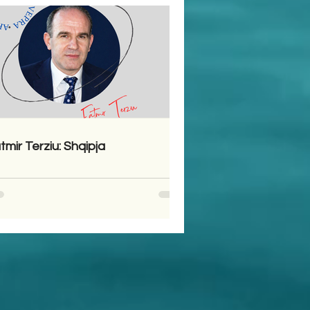
tmir Terziu: Shqipja