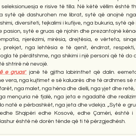
leksionuesja e risive të tilla. Në këtë vëllim është the
ga sytë që dashurohen me librat, sytë që anojnë nga 
imi, diversiteti, tejkalimi i kufijve, nga bukuria, sytë që 
 e pasion, sytë e gruas që njohin dhe prezantojnë këna
atia, njerëzimi, mirësia, drejtësia, e vërteta, sinqeri
prekjet, nga lehtësia e të qenit, ëndrrat, respekti, his
vogla të përditshme, nga shikimi i një personi që të do 
ë shtrirë në nevojë.
ë e gruas
“
 janë të gjitha labirinthet që dalin. eemet
he vera, nga kujtimet e së kaluarës dhe të ardhmes së
 farët, nga malet, nga hëna dhe dielli, nga yjet dhe retë,
ga mençuria në fjalë, nga jeta e ngadaltë dhe realizimi
do natë e përbashkët, nga jeta dhe vdekja. „Sytë e gru
edhe Shqipëri edhe Kosovë, edhe Çamëri, është i gji
dashur është në dorën tënde që ti të përzgjedhësh.