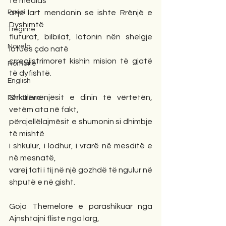
të medias
Poezi
atje lart mendonin se ishte Rrënjë e 
Dyshimtë
Tregime
fluturat, bilbilat, lotonin nën shelgje 
Novela
lotues çdo natë
çrregjistrimoret kishin mision të gjatë 
Romane
të dyfishtë.
English
Shkulërrënjësit e dinin të vërtetën, 
Përkthime
vetëm ata në fakt,
përcjellëlajmësit e shumonin si dhimbje 
të mishtë
i shkulur, i lodhur, i vrarë në mesditë e 
në mesnatë,
varej fati i tij në një gozhdë të ngulur në 
shputë e në gisht.
Goja Themelore e parashikuar nga 
Ajnshtajni fliste nga larg,