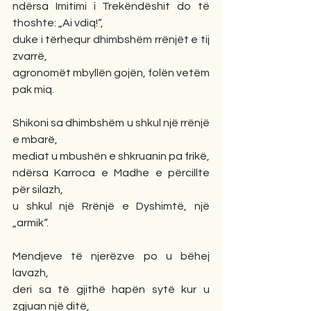
ndërsa Imitimi i Trekëndëshit do të 
thoshte: „Ai vdiq!“,
duke i tërhequr dhimbshëm rrënjët e tij 
zvarrë,
agronomët mbyllën gojën, folën vetëm 
pak miq.
Shikoni sa dhimbshëm u shkul një rrënjë 
e mbarë,
mediat u mbushën e shkruanin pa frikë,
ndërsa Karroca e Madhe e përcillte 
për silazh,
u shkul një Rrënjë e Dyshimtë, një 
„armik“.
Mendjeve të njerëzve po u bëhej 
lavazh,
deri sa të gjithë hapën sytë kur u 
zgjuan një ditë,