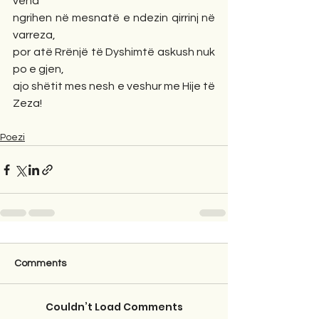
vend
ngrihen në mesnatë e ndezin qirrinj në 
varreza,
por atë Rrënjë të Dyshimtë askush nuk 
po e gjen,
ajo shëtit mes nesh e veshur me Hije të 
Zeza!
Poezi
Comments
Couldn’t Load Comments