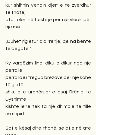
kur shihnin Vendin djerr e të zverdhur 
të thatë,
ata folën në heshtje për një vlerë, për 
një mik:
„Duhet rigjetur ajo rrënjë, që na bënte 
të begatë!“
Ky vargëzim lindi diku e dikur nga një 
përrallë
përralla iu tregua brezave për një kohë 
të gjatë
shkulja e urdhëruar e asaj Rrënje të 
Dyshimtë
kishte lënë tek ta një dhimbje të tillë 
në shpirt.
Sot e kësaj dite thonë, se atje në atë 