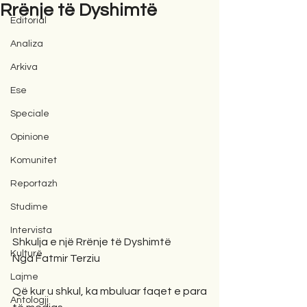
Rrënje të Dyshimtë
Editorial
Analiza
Arkiva
Ese
Speciale
Opinione
Komunitet
Reportazh
Studime
Intervista
Shkulja e një Rrënje të Dyshimtë
Kulturë
Nga Fatmir Terziu
Lajme
Që kur u shkul, ka mbuluar faqet e para 
Antologji