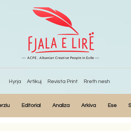
Hyrja
Artikuj
Revista Print
Rreth nesh
erziu
Editorial
Analiza
Arkiva
Ese
S
Reportazh
Studime
Intervista
Kulturë