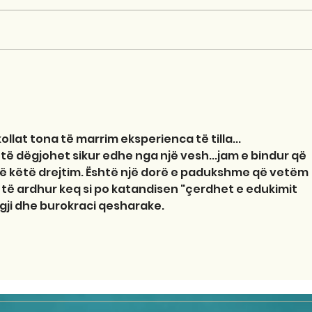
lat tona të marrim eksperienca të tilla...
ë dëgjohet sikur edhe nga një vesh...jam e bindur që 
ë këtë drejtim. Është një dorë e padukshme që vetëm 
 të ardhur keq si po katandisen "çerdhet e edukimit 
ji dhe burokraci qesharake.
!