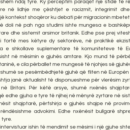
shëm ndaj tyre. Ky perceptim paraqet një sfidë të r
ore në lidhje me çështjet e racizmit, integrimit dhe 
një kontekst shoqëror ku debati për migracionin mbetet 
që doli në pah nga studimi ishte mungesa e bashkëpu
are dhe sistemit arsimor britanik. Edhe pse prej vites
 i fortë mes këtyre dy sektorëve, në praktikë ekzi
ca e shkollave suplementare të komuniteteve të Eu
isht në mësimin e gjuhës amtare. Kjo mund të përbëj
aninë, e cila përballet me mungesë të njohjes së gjuhëv
 shumë se pesëmbëdhjetë gjuhë që fliten në Europën 
shtja janë aktualisht të disponueshme për vlerësim zyr
ë Britani. Për këtë arsye, shumë nxënës shqiptarë
 edhe gjuha e tyre të njihej në mënyrë zyrtare në siste
ësit shqiptarë, përfshirja e gjuhës shqipe në provi
rëndësishme advokimi. Edhe nxënësit bullgarë shpreh
 tyre.
 intervistuar ishin të mendimit se mësimi i një gjuhe sht