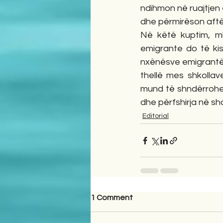
ndihmon në ruajtjen e
dhe përmirëson aftë
Në këtë kuptim, mbë
emigrante do të kis
nxënësve emigrantë, d
thellë mes shkollav
mund të shndërrohej 
dhe përfshirja në sho
Editorial
1 Comment