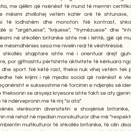
fia, me qëllim që nxënësit të mund të merrnin certifik
ëse mësimi zhvillohej vetëm katër orë të shtunave,
si të lodhshëm dhe monoton. Në kontrast, shkolla
lë si “argëtuese”, “krijuese”, “frymëzuese” dhe “inte
simi në shkollën britanike ishte më i lehtë, gjë që mu
mësimdhënies sesa me nivelin real të vështirësisë.
 shkollës shqiptare ishte më i orientuar drejt gju
re, por gjithashtu përfshinte aktivitete të kërkuara nga
i dhe sport. Në këtë rast, theksi nuk vihej vetëm tek pë
edhe tek krijimi i një mjedisi social që nxënësit e vl
eçanërisht e suksesshme në forcimin e ndjenjës së identi
heksonin se arsyeja kryesore ishte fakti se aty gjenin 
të ndërvepronin me të rinj “si ata”.
nës vlerësonin diversitetin e shoqërisë britanike, 
hin më rehat në mjedisin monokulturor dhe më “respektu
ientin multikulturor të shkollës britanike, të cilin dis