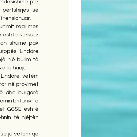
ëndësishme për 
përfshirjes së 
i tensionuar.
nimit real mes 
h është kërkuar 
ston shumë pak 
ropës Lindore 
ë një burim të 
e të huaja.
Lindore, vetëm 
tar në provimet 
 dhe bullgarë 
min britanik të 
met GCSE është 
nin të njëjtën 
esë jo vetëm që 