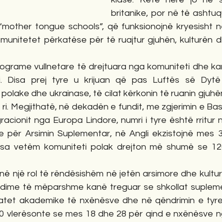
britanike, por në të ashtuqu
mother tongue schools”, që funksionojnë kryesisht n
unitetet përkatëse për të ruajtur gjuhën, kulturën dhe
ograme vullnetare të drejtuara nga komuniteti dhe kanë
i. Disa prej tyre u krijuan që pas Luftës së Dytë
 polake dhe ukrainase, të cilat kërkonin të ruanin gjuhën
ë ri. Megjithatë, në dekadën e fundit, me zgjerimin e Bas
racionit nga Europa Lindore, numri i tyre është rritur 
për Arsimin Suplementar, në Angli ekzistojnë mes 3
dërsa vetëm komuniteti polak drejton më shumë se 120
në një rol të rëndësishëm në jetën arsimore dhe kultur
udime të mëparshme kanë treguar se shkollat supleme
ltatet akademike të nxënësve dhe në qëndrimin e tyre n
2010 vlerësonte se mes 18 dhe 28 për qind e nxënësve n