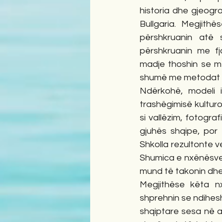
historia dhe gjeogra
Bullgaria. Megjith
përshkruanin atë 
përshkruanin me fja
madje thoshin se më
shumë me metodat e 
Ndërkohë, modeli i
trashëgimisë kulturo
si vallëzim, fotograf
gjuhës shqipe, por 
Shkolla rezultonte v
Shumica e nxënësve t
mund të takonin dhe 
Megjithëse këta nxë
shprehnin se ndihes
shqiptare sesa në amb