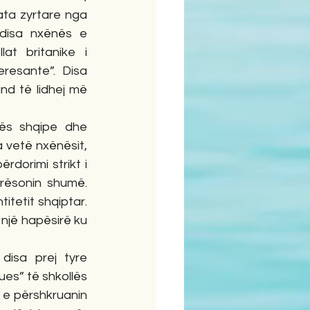
ata zyrtare nga 
 disa nxënës e 
t britanike i 
resante”. Disa 
nd të lidhej më 
hës shqipe dhe 
 vetë nxënësit, 
rdorimi strikt i 
erësonin shumë. 
tetit shqiptar. 
një hapësirë ku 
disa prej tyre 
es” të shkollës 
a e përshkruanin 