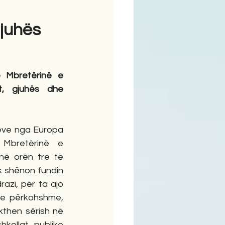
gjuhës
ime
 Mbretërinë e 
t, gjuhës dhe 
eve nga Europa 
Mbretërinë e 
 në orën tre të 
 shënon fundin 
azi, për ta ajo 
e përkohshme, 
kthen sërish në 
kollat publike 