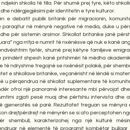
 ndjekin shkolla të tilla. Për shumë prej tyre, këto shkoll
dhe ndërgjegjësimi për identitetin e tyre kulturor.
ën e debatit publik britanik për migracionin, komunit
 paraqitur në mënyrë negative në media, duke u përsh
dhe për sistemin arsimor. Shkollat britanike janë përs
uara” nga rritja e numrit të nxënësve që nuk e kanë angl
ëndvështrim tjetër, shumë prej këtyre familjeve emigra
he prindërit shpesh kanë pritshmëri të mëdha akademike
e të ndryshme tregojnë se nxënësit polakë, për shembul
tatet e shkollave britanike, veçanërisht në lëndë si mate
 që u përqendrua në shkollat suplementare të komunite
dër ofroi një panoramë interesante mbi përvojat dhe
mtimi zgjati pesë muaj dhe përfshiu intervista dhe ak
 gjeneratës së parë. Rezultatet treguan se mënyra e 
ikon drejtpërdrejt në mënyrën se si ato perceptohen ng
 për shembull, karakterizohej nga një kulturë mës
endruar në elementë të programit kombëtar bullgar si 