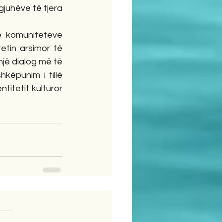
gjuhëve të tjera 
ë komuniteteve 
tin arsimor të 
një dialog më të 
këpunim i tillë 
itetit kulturor 