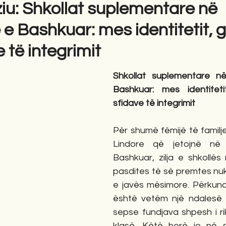
ziu: Shkollat suplementare në
 e Bashkuar: mes identitetit, 
gime
Novela
Romane
English
Përkth
 të integrimit
Shkollat suplementare në
Bashkuar: mes identiteti
sfidave të integrimit
Për shumë fëmijë të familj
Lindore që jetojnë në 
Bashkuar, zilja e shkollës
pasdites të së premtes nuk
e javës mësimore. Përkundr
është vetëm një ndalesë 
sepse fundjava shpesh i ri
klasë. Këtë herë jo në sh