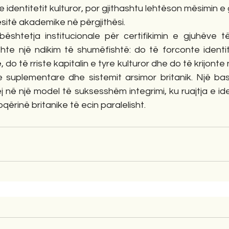
 identitetit kulturor, por gjithashtu lehtëson mësimin e 
sitë akademike në përgjithësi.
shtetja institucionale për certifikimin e gjuhëve t
hte një ndikim të shumëfishtë: do të forconte identite
o të rriste kapitalin e tyre kulturor dhe do të krijonte 
e suplementare dhe sistemit arsimor britanik. Një bash
në një model të suksesshëm integrimi, ku ruajtja e ident
qërinë britanike të ecin paralelisht.