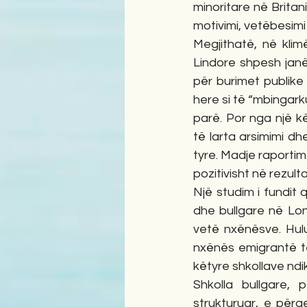
minoritare në Britani
motivimi, vetëbesimi 
Megjithatë, në klim
Lindore shpesh janë
për burimet publike 
here si të “mbingark
parë. Por nga një k
të larta arsimimi d
tyre. Madje raportim
pozitivisht në rezul
Një studim i fundit
dhe bullgare në Lon
vetë nxënësve. Hulu
nxënës emigrantë të
këtyre shkollave nd
Shkolla bullgare,
strukturuar, e përq