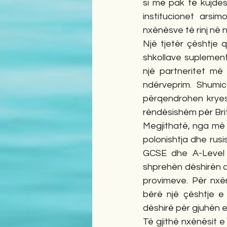
si më pak të kujdes
institucionet arsim
nxënësve të rinj në 
Një tjetër çështje 
shkollave suplement
një partneritet më
ndërveprim. Shumi
përqendrohen kryes
rëndësishëm për Brit
Megjithatë, nga më
polonishtja dhe rusi
GCSE dhe A-Level n
shprehën dëshirën që
provimeve. Për nxën
bërë një çështje e 
dëshirë për gjuhën e
Të gjithë nxënësit e