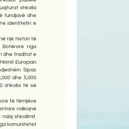
ajturat shkolla 
ë fundjavë dhe 
 identitetin e 
 një histori të 
 Botërore nga 
 dhe traditat e 
hkimit Europian 
ndjeshëm. Sipas 
,000 dhe 5,000 
 shkolla të së 
ore të fëmijëve 
ntare ndikojnë 
daj shkollimit. 
ga komunitetet 