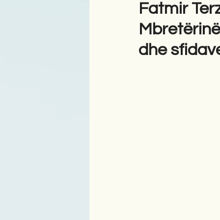
Fatmir Ter
Mbretërinë
Antologji
Poezi
Tre
dhe sfidave