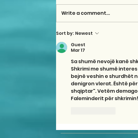
Write a comment...
Sort by:
Newest
Guest
Mar 17
Sa shumë nevojë kanë shkol
Shkrimi me shumë interes t
bejnë veshin e shurdhët n
denigron vlerat. Është për
shqiptar". Vetëm demagog
Faleminderit për shkrimin
Like
Reply