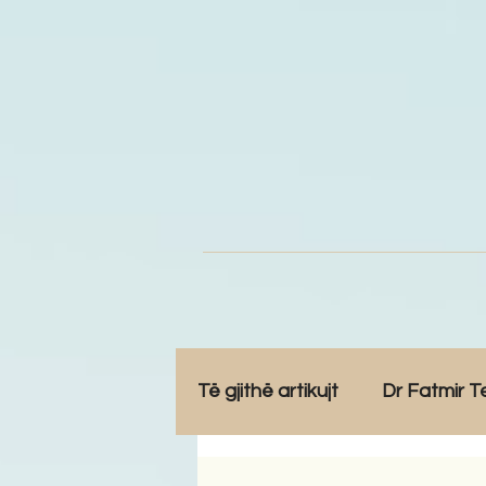
Të gjithë artikujt
Dr Fatmir T
Opinione
Komunitet