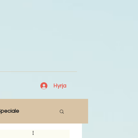
Hyrja
peciale
Lajme