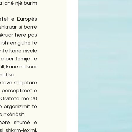
a janë një burim 
etet e Europës 
kruar si barrë 
hkruar herë pas 
ishten gjuhë të 
nte kanë nivele 
 për fëmijët e 
l, kanë ndikuar 
matika.
teve shqiptare 
 perceptimet e 
tivitete me 20 
organizimit të 
a nxënësit.
imore shumë e 
shkrim-leximi, 