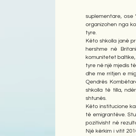
suplementare, ose “
organizohen nga kom
tyre.
Këto shkolla janë pr
hershme në Britan
komunitetet baltike,
tyre në një mjedis t
dhe me rritjen e mig
Qendrës Kombëtare 
shkolla të tilla, n
shtunës.
Këto institucione ka
të emigrantëve. St
pozitivisht në rezu
Një kërkim i vitit 