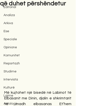
që duhet përshëndetur
Editorial
Analiza
Arkiva
Ese
Speciale
Opinione
Komunitet
Reportazh
Studime
Intervista
Kulturë
Më kujtohet një bisedë në Labinot të 
Lajme
Elbasanit me Dinin, djalin e shkrimtarit 
Antologji
të madh elbasanas Et’hem 