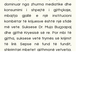
dominuar nga zhurma mediatike dhe 
konsumimi i shpejtë i gjithçkaje, 
mbajtja gjallë e një institucioni 
kombëtar të krijuesve është një sfidë 
më vete. Suksese Dr. Mujo Buçpapaj 
dhe gjithë Kryesisë së re. Por mbi të 
gjitha, suksese vetë frymës së krijimit 
të lirë. Sepse në fund të fundit, 
shkrimtari mbetet gjithmonë vetvetja. 
Ai mund të jetë pjesë e një organizate, 
ose jashtë saj, mund të duartrokitet, 
apo të kundërshtohet, por vlera e tij e 
vërtetë matet me veprën që lë pas. 
Institucionet ndryshojnë, debatet 
zbehen, emrat ndërrohen, ndërsa arti i 
mirë mbetet gjithmonë dëshmia më e 
fortë e kohës së vet.
Speciale