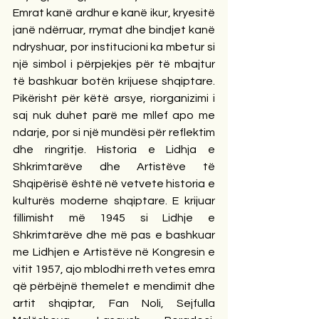
Emrat kanë ardhur e kanë ikur, kryesitë 
janë ndërruar, rrymat dhe bindjet kanë 
ndryshuar, por institucioni ka mbetur si 
një simbol i përpjekjes për të mbajtur 
të bashkuar botën krijuese shqiptare. 
Pikërisht për këtë arsye, riorganizimi i 
saj nuk duhet parë me mllef apo me 
ndarje, por si një mundësi për reflektim 
dhe ringritje. Historia e Lidhja e 
Shkrimtarëve dhe Artistëve të 
Shqipërisë është në vetvete historia e 
kulturës moderne shqiptare. E krijuar 
fillimisht më 1945 si Lidhje e 
Shkrimtarëve dhe më pas e bashkuar 
me Lidhjen e Artistëve në Kongresin e 
vitit 1957, ajo mblodhi rreth vetes emra 
që përbëjnë themelet e mendimit dhe 
artit shqiptar, Fan Noli, Sejfulla 