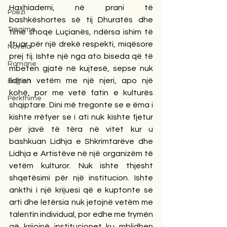
Haxhiademi, në prani të 
Poezi
bashkëshortes së tij Dhuratës dhe 
Tregime
time shoqe Luçianës, ndërsa ishim të 
ftuar për një drekë respekti, miqësore 
Novela
prej tij. Ishte një nga ato biseda që të 
Romane
mbeten gjatë në kujtesë, sepse nuk 
lidhen vetëm me një njeri, apo një 
English
kohë, por me vetë fatin e kulturës 
Përkthime
shqiptare. Dini më tregonte se e ëma i 
kishte rrëfyer se i ati nuk kishte fjetur 
për javë të tëra në vitet kur u 
bashkuan Lidhja e Shkrimtarëve dhe 
Lidhja e Artistëve në një organizëm të 
vetëm kulturor. Nuk ishte thjesht 
shqetësimi për një institucion. Ishte 
ankthi i një krijuesi që e kuptonte se 
arti dhe letërsia nuk jetojnë vetëm me 
talentin individual, por edhe me frymën 
që krijojnë institucionet ku mblidhen 