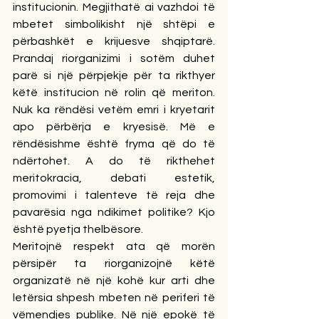
institucionin. Megjithatë ai vazhdoi të 
mbetet simbolikisht një shtëpi e 
përbashkët e krijuesve shqiptarë. 
Prandaj riorganizimi i sotëm duhet 
parë si një përpjekje për ta rikthyer 
këtë institucion në rolin që meriton. 
Nuk ka rëndësi vetëm emri i kryetarit 
apo përbërja e kryesisë. Më e 
rëndësishme është fryma që do të 
ndërtohet. A do të rikthehet 
meritokracia, debati estetik, 
promovimi i talenteve të reja dhe 
pavarësia nga ndikimet politike? Kjo 
është pyetja thelbësore.
Meritojnë respekt ata që morën 
përsipër ta riorganizojnë këtë 
organizatë në një kohë kur arti dhe 
letërsia shpesh mbeten në periferi të 
vëmendjes publike. Në një epokë të 