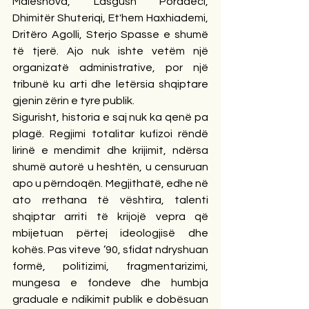
Malëshova, Lasgush Poradeci, 
Dhimitër Shuteriqi, Et'hem Haxhiademi, 
Dritëro Agolli, Sterjo Spasse e shumë 
të tjerë. Ajo nuk ishte vetëm një 
organizatë administrative, por një 
tribunë ku arti dhe letërsia shqiptare 
gjenin zërin e tyre publik.
Sigurisht, historia e saj nuk ka qenë pa 
plagë. Regjimi totalitar kufizoi rëndë 
lirinë e mendimit dhe krijimit, ndërsa 
shumë autorë u heshtën, u censuruan 
apo u përndoqën. Megjithatë, edhe në 
ato rrethana të vështira, talenti 
shqiptar arriti të krijojë vepra që 
mbijetuan përtej ideologjisë dhe 
kohës. Pas viteve ’90, sfidat ndryshuan 
formë, politizimi, fragmentarizimi, 
mungesa e fondeve dhe humbja 
graduale e ndikimit publik e dobësuan 