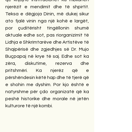
njerëzit e mendimit dhe të shpirtit. 
Teksa e dëgjoja Dinin, më dukej sikur 
ato fjalë vinin nga një kohë e largët, 
por çuditërisht tingëllonin shumë 
aktuale edhe sot, pas riorganizimit të 
Lidhja e Shkrimtarëve dhe Artistëve të 
Shqipërisë dhe zgjedhjes së Dr. Mujo 
Buçpapaj në krye të saj. Edhe sot ka 
zëra, diskutime, rezerva dhe 
pritshmëri. Ka njerëz që e 
përshëndesin këtë hap dhe të tjerë që 
e shohin me dyshim. Por kjo është e 
natyrshme për çdo organizatë që ka 
peshë historike dhe morale në jetën 
kulturore të një kombi.