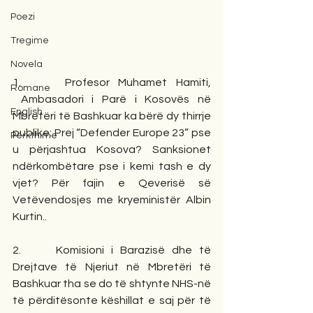
Poezi
Tregime
Novela
1.     Profesor Muhamet Hamiti, 
Romane
 Ambasadori i Parë i Kosovës në 
English
Mbretëri të Bashkuar ka bërë dy thirrje 
publike: Prej “Defender Europe 23” pse 
Përkthime
u përjashtua Kosova? Sanksionet 
ndërkombëtare pse i kemi tash e dy 
vjet? Për fajin e Qeverisë së 
Vetëvendosjes me kryeministër Albin 
Kurtin..
2.     Komisioni i Barazisë dhe të 
Drejtave të Njeriut në Mbretëri të 
Bashkuar tha se do të shtynte NHS-në 
të përditësonte këshillat e saj për të 