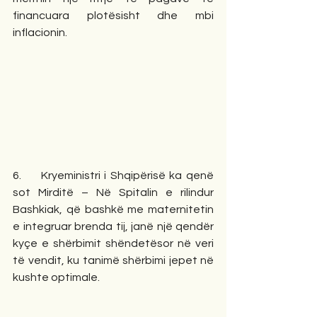
financuara plotësisht dhe mbi 
inflacionin.
6.     Kryeministri i Shqipërisë ka qenë 
sot Mirditë – Në Spitalin e rilindur 
Bashkiak, që bashkë me maternitetin 
e integruar brenda tij, janë një qendër 
kyçe e shërbimit shëndetësor në veri 
të vendit, ku tanimë shërbimi jepet në 
kushte optimale.