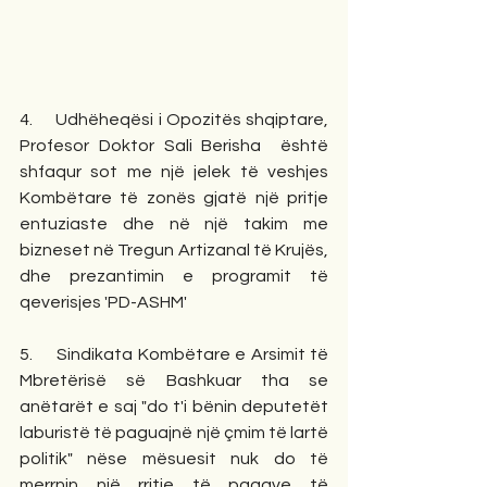
4.     Udhëheqësi i Opozitës shqiptare, 
Profesor Doktor Sali Berisha  është 
shfaqur sot me një jelek të veshjes 
Kombëtare të zonës gjatë një pritje 
entuziaste dhe në një takim me 
bizneset në Tregun Artizanal të Krujës, 
dhe prezantimin e programit të 
qeverisjes 'PD-ASHM'
5.     Sindikata Kombëtare e Arsimit të 
Mbretërisë së Bashkuar tha se 
anëtarët e saj "do t'i bënin deputetët 
laburistë të paguajnë një çmim të lartë 
politik" nëse mësuesit nuk do të 
merrnin një rritje të pagave të 