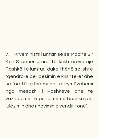
7.     Kryeministri i Britanisë së Madhe Sir 
Keir Starmer u uroi të krishterëve një 
Pashkë të lumtur, duke thënë se ishte 
"qëndrore për besimin e krishterë" dhe 
se "ne të gjithë mund të frymëzohemi 
nga mesazhi i Pashkëve dhe të 
vazhdojmë të punojmë së bashku për 
lulëzimin dhe rinovimin e vendit tonë".