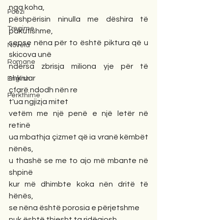
nga koha,
Poezi
pëshpërisin ninulla me dëshira të 
Tregime
pakufishme,
sepse nëna për to është piktura që u 
Novela
skicova unë
Romane
ndërsa zbrisja miliona yje për të 
shkruar
English
çfarë ndodh nën re
Përkthime
t'ua ngjizja mitet
vetëm me një penë e një letër në 
retinë
ua mbathja çizmet që ia vranë këmbët 
nënës,
u thashë se me to ajo më mbante në 
shpinë
kur më dhimbte koka nën dritë të 
hënës,
se nëna është porosia e përjetshme
nuk është thjesht ta ridëgjosh