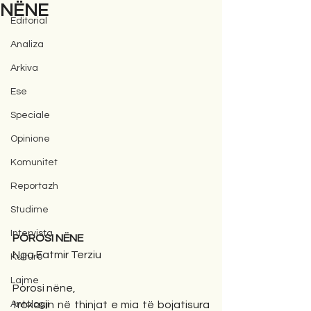
NËNE
Editorial
Analiza
Arkiva
Ese
Speciale
Opinione
Komunitet
Reportazh
Studime
Intervista
POROSI NËNE
Nga Fatmir Terziu
Kulturë
Lajme
Porosi nëne,
Antologji
trokasin në thinjat e mia të bojatisura 