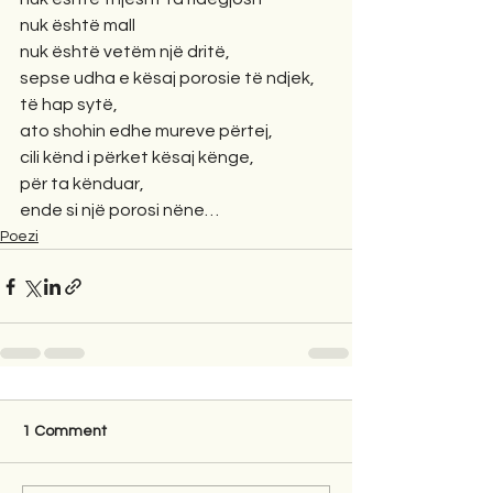
nuk është mall
nuk është vetëm një dritë,
sepse udha e kësaj porosie të ndjek,
të hap sytë,
ato shohin edhe mureve përtej,
cili kënd i përket kësaj kënge,
për ta kënduar,
ende si një porosi nëne…
Poezi
1 Comment