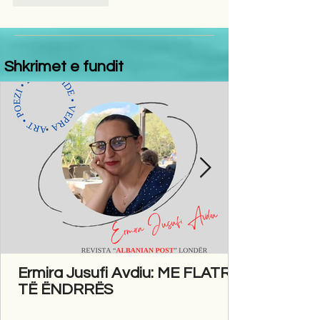
Shkrimet e fundit
Ermira Jusufi Avdiu: ME FLATRA
TË ËNDRRËS