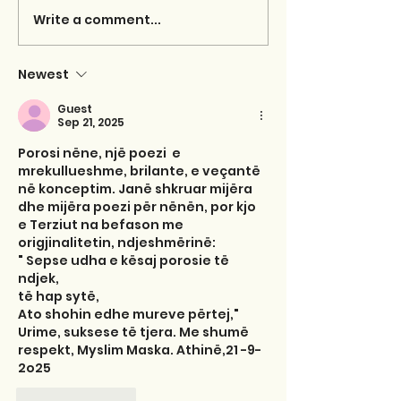
Write a comment...
Newest
Guest
Sep 21, 2025
Porosi nëne, një poezi  e 
mrekullueshme, brilante, e veçantë 
në konceptim. Janë shkruar mijëra 
dhe mijëra poezi për nënën, por kjo 
e Terziut na befason me 
origjinalitetin, ndjeshmërinë: 
" Sepse udha e kësaj porosie të 
ndjek,
të hap sytë,
Ato shohin edhe mureve përtej,"
Urime, suksese të tjera. Me shumë 
respekt, Myslim Maska. Athinë,21 -9-
2o25
Like
Reply