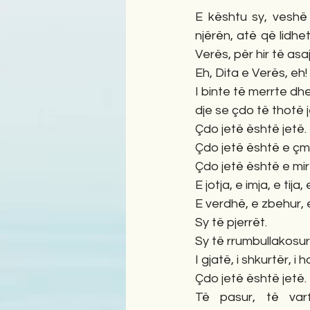
E kështu sy, veshë 
njërën, atë që lidhe
Verës, për hir të asa
Eh, Dita e Verës, eh!
I binte të merrte dhe 
dje se çdo të thotë 
Çdo jetë është jetë.
Çdo jetë është e çm
Çdo jetë është e mir
E jotja, e imja, e tija, 
E verdhë, e zbehur, e
Sy të pjerrët.
Sy të rrumbullakosur
I gjatë, i shkurtër, i
Çdo jetë është jetë.
Të pasur, të varf