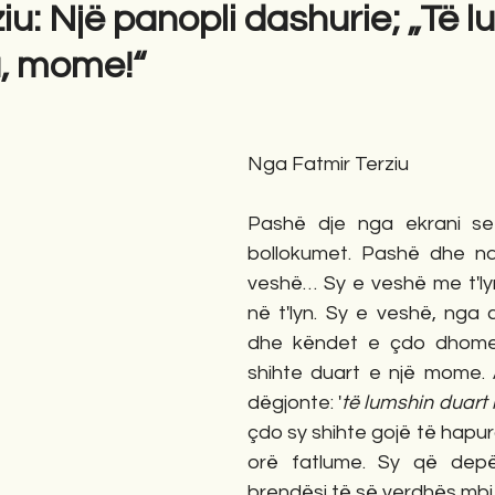
iu: Një panopli dashurie; „Të 
a, mome!“
gime
Novela
Romane
English
Përkth
Nga Fatmir Terziu
Pashë dje nga ekrani se 
bollokumet. Pashë dhe nd
veshë… Sy e veshë me t'lyn
në t'lyn. Sy e veshë, nga 
dhe këndet e çdo dhome.
shihte duart e një mome. 
dëgjonte: '
të lumshin duar
çdo sy shihte gojë të hapur
orë fatlume. Sy që depër
brendësi të së verdhës mbi