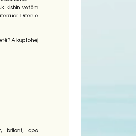
uk kishin vetëm 
tërruar Ditën e 
tetë? A kuptohej 
 brilant, apo 