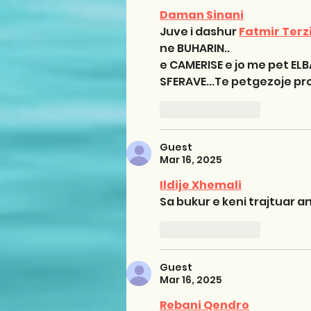
Daman Sinani
Juve i dashur 
Fatmir Terz
ne BUHARIN..
e CAMERISE e jo me pet ELBAS
SFERAVE...Te petgezoje pro
Like
Reply
Guest
Mar 16, 2025
Ildije Xhemali
Sa bukur e keni trajtuar a
Like
Reply
Guest
Mar 16, 2025
Rebani Qendro