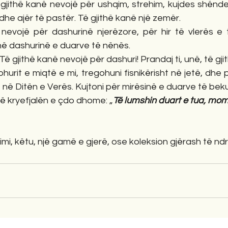
jithë kanë nevojë për ushqim, strehim, kujdes shëndetë
dhe ajër të pastër. Të gjithë kanë një zemër.
nevojë për dashurinë njerëzore, për hir të vlerës e t
në dashurinë e duarve të nënës.
Të gjithë kanë nevojë për dashuri! Prandaj ti, unë, të gjith
johurit e miqtë e mi, tregohuni fisnikërisht në jetë, dhe pë
e në Ditën e Verës. Kujtoni për mirësinë e duarve të bek
 në kryefjalën e çdo dhome: „
Të lumshin duart e tua, mo
imi, këtu, një gamë e gjerë, ose koleksion gjërash të n