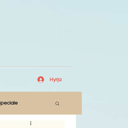
Hyrja
peciale
Lajme