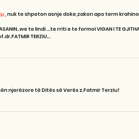
iu
 , nuk te shpeton asnje doke,zakon apo term krahino
ANIN..we te lindi ...te rriti e te formoi VIGAN I TE GJITHA
f.dr.FATMIR TERZIU...
nën njerëzore të Ditës së Verës z.Fatmir Terziu!