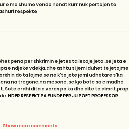
ur e me shume vende nenat kurr nuk pertojen te 
ashuri respekte
t pena per shkrimin e jetes ta lexoje jeta..se jeta e 
pa e ndjeke vdekja.dhe ashtu si jemi duhet te jetojme
orxhin do ta lajme,se ne k'te jete jemi udhetare s'ka 
pena na tregone,na mesone, se kjo bote sa e madhe 
. Sote erdhi dita e veres po ka dhe dite te dimrit.prap
de. 
NDER RESPEKT PA FUNDE PER JU POET PROFESSOR 
Show more comments