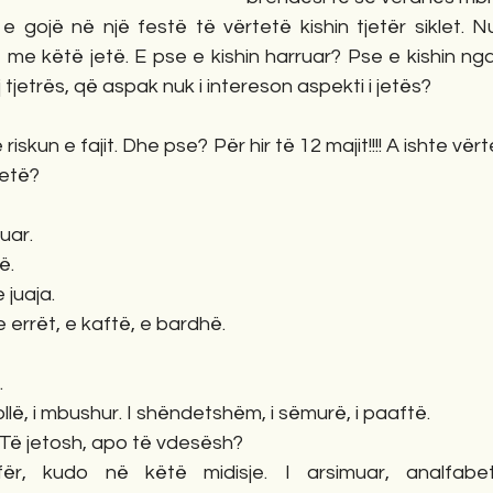
e gojë në një festë të vërtetë kishin tjetër siklet. N
t me këtë jetë. E pse e kishin harruar? Pse e kishin nga
j tjetrës, që aspak nuk i intereson aspekti i jetës?
riskun e fajit. Dhe pse? Për hir të 12 majit!!!! A ishte vër
jetë?
uar.
ë.
e juaja.
 errët, e kaftë, e bardhë.
.
 hollë, i mbushur. I shëndetshëm, i sëmurë, i paaftë.
 Të jetosh, apo të vdesësh?
ër, kudo në këtë midisje. I arsimuar, analfabet,