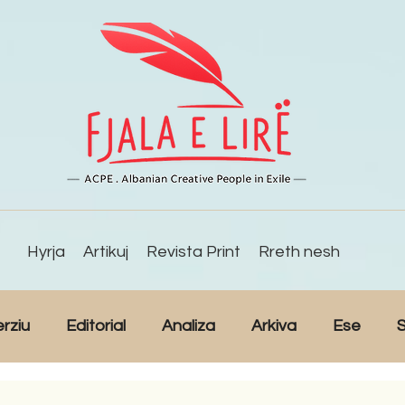
Hyrja
Artikuj
Revista Print
Rreth nesh
erziu
Editorial
Analiza
Arkiva
Ese
S
Reportazh
Studime
Intervista
Kulturë