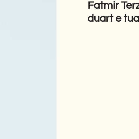
Fatmir Terz
duart e tu
Antologji
Poezi
Tre