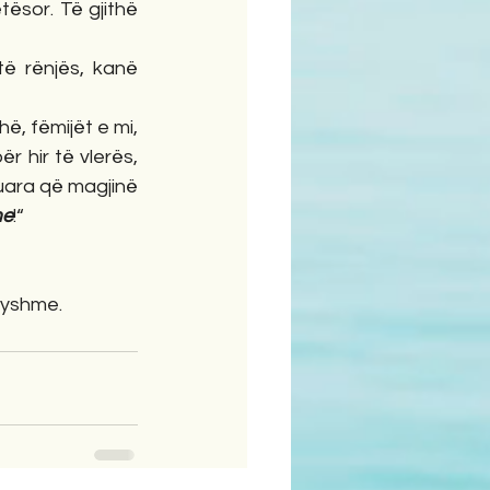
sor. Të gjithë 
ë rënjës, kanë 
ë, fëmijët e mi, 
r hir të vlerës, 
uara që magjinë 
me
!“
dryshme.