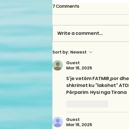
7 Comments
Write a comment...
Sort by:
Newest
Guest
Mar 16, 2025
S'je vetëm FATMIR,por dhe
shkrimet ku "lakohet" ATDH
Përparim  Hysi nga Tirana
Like
Reply
Guest
Mar 16, 2025