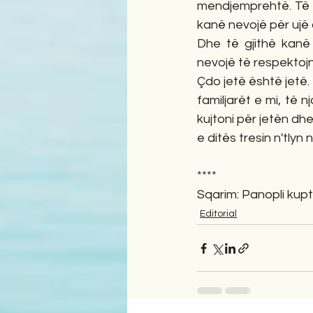
mendjemprehtë. Të g
kanë nevojë për ujë 
Dhe të gjithë kanë 
nevojë të respektoj
Çdo jetë është jetë. 
familjarët e mi, të n
kujtoni për jetën dh
e ditës tresin n'tlyn
****
Sqarim: Panopli kupt
Editorial