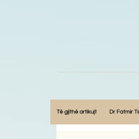
Të gjithë artikujt
Dr Fatmir T
Opinione
Komunitet