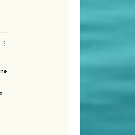
 ne 
e 