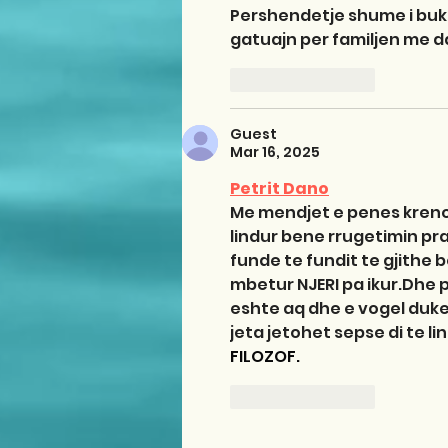
Pershendetje shume i buk
gatuajn per familjen me d
Like
Reply
Guest
Mar 16, 2025
Petrit Dano
Me mendjet e penes krenohe
lindur bene rrugetimin pra
funde te fundit te gjithe b
mbetur NJERI pa ikur.Dhe 
eshte aq dhe e vogel duket
jeta jetohet sepse di te lin
FILOZOF.
Like
Reply