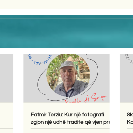
Fatmir Terziu: Kur një fotografi
Sk
zgjon një udhë tradite që vjen prej
Ko
shekujsh në vendlindje