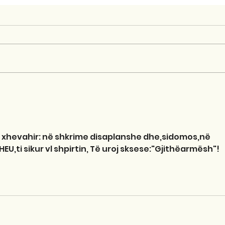
 xhevahir: në shkrime disaplanshe dhe,sidomos,në 
EU,ti sikur vl shpirtin, Të uroj sksese:"Gjithëarmësh"!