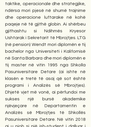
taktike, operacionale dhe strategjike, 
ndërsa mori pjesë në shumë trajnime 
dhe operacione luftarake në kohë 
paqeje në të gjithë globin. Ai shërbeu 
gjithashtu si Ndihmës Kryesor 
Ushtarak i Sekretarit të Mbrojtjes. LTG 
(në pension) Wendt mori diplomën e tij 
bachelor nga Universiteti i Kalifornisë 
në Santa Barbara dhe mori diplomën e 
tij master në vitin 1995 nga Shkolla 
Pasuniversitare Detare (ai ishte në 
klasën e tretë të asaj që sot është 
programi i Analizës së Mbrojtjes). 
Dhjetë vjet më vonë, ai përfundoi me 
sukses një bursë akademike 
njëvjeçare në Departamentin e 
Analizës së Mbrojtjes të Shkollës 
Pasuniversitare Detare. Në vitin 2018 
ai u njoh si një ish-student i dalluar i 