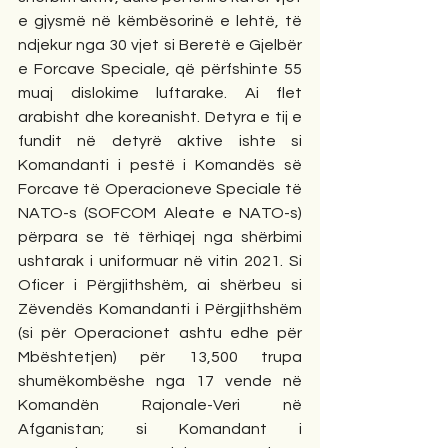
e gjysmë në këmbësorinë e lehtë, të 
ndjekur nga 30 vjet si Beretë e Gjelbër 
e Forcave Speciale, që përfshinte 55 
muaj dislokime luftarake. Ai flet 
arabisht dhe koreanisht. Detyra e tij e 
fundit në detyrë aktive ishte si 
Komandanti i pestë i Komandës së 
Forcave të Operacioneve Speciale të 
NATO-s (SOFCOM Aleate e NATO-s) 
përpara se të tërhiqej nga shërbimi 
ushtarak i uniformuar në vitin 2021. Si 
Oficer i Përgjithshëm, ai shërbeu si 
Zëvendës Komandanti i Përgjithshëm 
(si për Operacionet ashtu edhe për 
Mbështetjen) për 13,500 trupa 
shumëkombëshe nga 17 vende në 
Komandën Rajonale-Veri në 
Afganistan; si Komandant i 