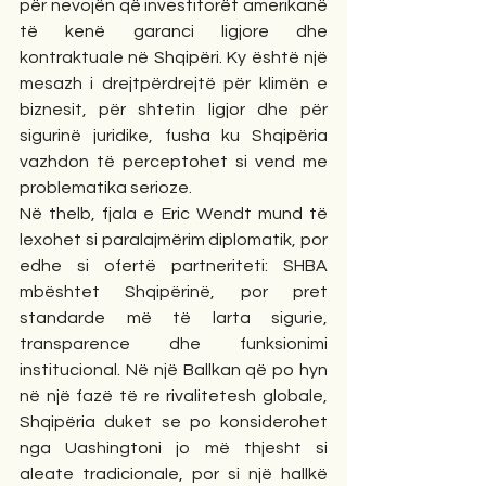
për nevojën që investitorët amerikanë 
të kenë garanci ligjore dhe 
kontraktuale në Shqipëri. Ky është një 
mesazh i drejtpërdrejtë për klimën e 
biznesit, për shtetin ligjor dhe për 
sigurinë juridike, fusha ku Shqipëria 
vazhdon të perceptohet si vend me 
problematika serioze.
Në thelb, fjala e Eric Wendt mund të 
lexohet si paralajmërim diplomatik, por 
edhe si ofertë partneriteti: SHBA 
mbështet Shqipërinë, por pret 
standarde më të larta sigurie, 
transparence dhe funksionimi 
institucional. Në një Ballkan që po hyn 
në një fazë të re rivalitetesh globale, 
Shqipëria duket se po konsiderohet 
nga Uashingtoni jo më thjesht si 
aleate tradicionale, por si një hallkë 