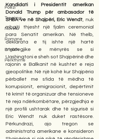
Kandidati i Presidentit amerikan 
Poezi
Donald Trump për ambasador të 
Tregime
SHBA-ve në Shqipëri, Eric Wendt
, nuk 
mbajti thjesht një fjalim ceremonial 
Novela
para Senatit amerikan. Në thelb, 
Romane
deklarata e tij ishte një hartë 
strategjike e mënyrës se si 
English
Uashingtoni e sheh sot Shqipërinë dhe 
Përkthime
rajonin e Ballkanit në kushtet e reja 
gjeopolitike. Në një kohë kur Shqipëria 
përballet me sfida të mëdha të 
korrupsionit, emigracionit, depërtimit 
të krimit të organizuar dhe tensioneve 
të reja ndërkombëtare, përzgjedhja e 
një profili ushtarak dhe të sigurisë si 
Eric Wendt nuk duket rastësore. 
Përkundrazi, ajo tregon se 
administrata amerikane e konsideron 
Shqipërinë si një pikë të rëndësishme 