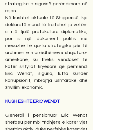
strategjike e sigurisë perëndimore në 
rajon.
Në kushtet aktuale të Shqipërisë, kjo 
deklaratë mund të trajtohet jo vetëm 
si një fjalë protokollare diplomatike, 
por si një dokument politik me 
mesazhe të qarta strategjike për të 
ardhmen e marrëdhënieve shqiptaro-
amerikane, ku theksi vendoset te 
katër shtyllat kryesore që përmendi 
Eric Wendt, siguria, lufta kundër 
korrupsionit, mbrojtja ushtarake dhe 
zhvillimi ekonomik.
KUSH ËSHTË ERIC WENDT
Gjenerali i pensionuar Eric Wendt 
shërbeu për mbi tridhjetë e katër vjet 
shërbim aktiv, duke përfshirë katër vjet 