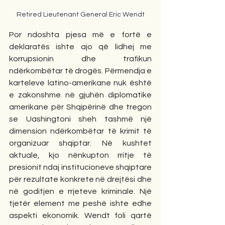
Retired Lieutenant General Eric Wendt
Por ndoshta pjesa më e fortë e 
deklaratës ishte ajo që lidhej me 
korrupsionin dhe trafikun 
ndërkombëtar të drogës. Përmendja e 
karteleve latino-amerikane nuk është 
e zakonshme në gjuhën diplomatike 
amerikane për Shqipërinë dhe tregon 
se Uashingtoni sheh tashmë një 
dimension ndërkombëtar të krimit të 
organizuar shqiptar. Në kushtet 
aktuale, kjo nënkupton rritje të 
presionit ndaj institucioneve shqiptare 
për rezultate konkrete në drejtësi dhe 
në goditjen e rrjeteve kriminale. Një 
tjetër element me peshë ishte edhe 
aspekti ekonomik. Wendt foli qartë 