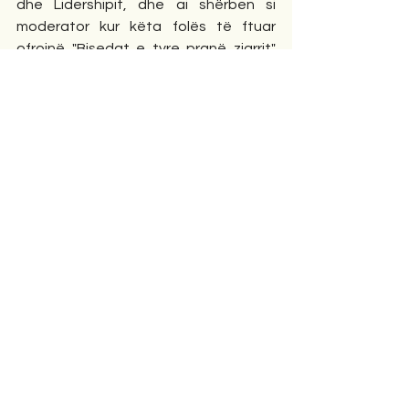
dhe Lidershipit, dhe ai shërben si 
moderator kur këta folës të ftuar 
ofrojnë "Bisedat e tyre pranë zjarrit" 
për të gjithë trupin studentor të 
Shkollës Pasuniversitare Detare të 
mbledhur. Në vitin 2023 ai u pranua në 
Sallën Kombëtare të Famës ROTC të 
Ushtrisë Amerikane, dhe në vitin 2023 
ishte gjithashtu një nga katër të 
pranuar në Sallën e Famës së Qendrës 
së Gjuhëve të Huaja të Institutit të 
Gjuhëve të Mbrojtjes (DLIFLC).
BOTIME
Eric P. Wendt, “Modelimi Strategjik i 
Kundërkryengritjes”, Projekti i Kërkimit 
Strategjik i Bursës së Kolegjit të 
Shërbimit të Lartë, Kolegji i Luftës i 