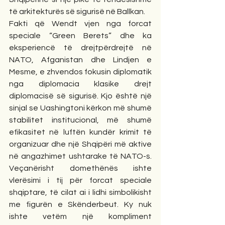
të arkitekturës së sigurisë në Ballkan.
Fakti që Wendt vjen nga forcat 
speciale “Green Berets” dhe ka 
eksperiencë të drejtpërdrejtë në 
NATO, Afganistan dhe Lindjen e 
Mesme, e zhvendos fokusin diplomatik 
nga diplomacia klasike drejt 
diplomacisë së sigurisë. Kjo është një 
sinjal se Uashingtoni kërkon më shumë 
stabilitet institucional, më shumë 
efikasitet në luftën kundër krimit të 
organizuar dhe një Shqipëri më aktive 
në angazhimet ushtarake të NATO-s. 
Veçanërisht domethënës ishte 
vlerësimi i tij për forcat speciale 
shqiptare, të cilat ai i lidhi simbolikisht 
me figurën e Skënderbeut. Ky nuk 
ishte vetëm një kompliment 