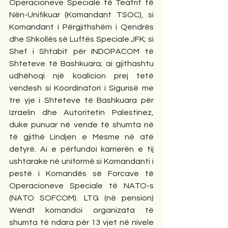
Operacioneve Speciale të Teatrit të 
Nën-Unifikuar (Komandant TSOC), si 
Komandant i Përgjithshëm i Qendrës 
dhe Shkollës së Luftës Speciale JFK; si 
Shef i Shtabit për INDOPACOM të 
Shteteve të Bashkuara; ai gjithashtu 
udhëhoqi një koalicion prej tetë 
vendesh si Koordinatori i Sigurisë me 
tre yje i Shteteve të Bashkuara për 
Izraelin dhe Autoritetin Palestinez, 
duke punuar në vende të shumta në 
të gjithë Lindjen e Mesme në atë 
detyrë. Ai e përfundoi karrierën e tij 
ushtarake në uniformë si Komandanti i 
pestë i Komandës së Forcave të 
Operacioneve Speciale të NATO-s 
(NATO SOFCOM). LTG (në pension) 
Wendt komandoi organizata të 
shumta të ndara për 13 vjet në nivele 