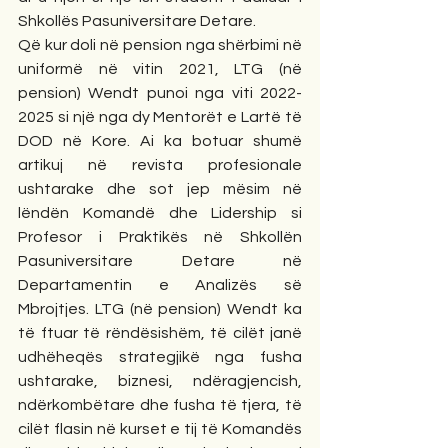
Shkollës Pasuniversitare Detare.
Që kur doli në pension nga shërbimi në 
uniformë në vitin 2021, LTG (në 
pension) Wendt punoi nga viti 2022-
2025 si një nga dy Mentorët e Lartë të 
DOD në Kore. Ai ka botuar shumë 
artikuj në revista profesionale 
ushtarake dhe sot jep mësim në 
lëndën Komandë dhe Lidership si 
Profesor i Praktikës në Shkollën 
Pasuniversitare Detare në 
Departamentin e Analizës së 
Mbrojtjes. LTG (në pension) Wendt ka 
të ftuar të rëndësishëm, të cilët janë 
udhëheqës strategjikë nga fusha 
ushtarake, biznesi, ndëragjencish, 
ndërkombëtare dhe fusha të tjera, të 
cilët flasin në kurset e tij të Komandës 