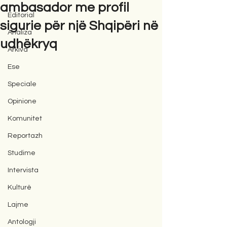
ambasador me profil
Editorial
sigurie për një Shqipëri në
Analiza
udhëkryq
Arkiva
Ese
Speciale
Opinione
Komunitet
Reportazh
Studime
Intervista
Kulturë
Lajme
Antologji