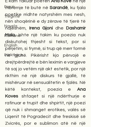
E kam takuar poeten 
Ana Kove
 në një 
Poezi
mbrëmje të butë në 
Sarandë
, ku fjala 
poetike rridhte natyrshëm mes nesh, 
Tregime
nën shoqërinë e dy zërave të tjerë të 
Novela
ndjeshëm, 
Irena Gjoni
 dhe 
Dashamir 
Malo
. Ishte një takim ku poezia nuk 
Romane
diskutohej thjesht si tekst, por si 
English
përjetim, si frymë, si trup që merr formë 
Përkthime
në gjuhë. Pikërisht kjo përvojë e 
drejtpërdrejtë e bën leximin e vargjeve 
të saj jo vetëm një akt estetik, por një 
rikthim në një diskurs të gjallë, të 
mishëruar në sensualitetin e fjalës. Në 
këtë kontekst, poezia e 
Ana 
Koves
 shfaqet si një ndërthurje e 
rafinuar e trupit dhe shpirtit, një poezi 
që nuk i shmanget erotikes, valës së 
Liqenit të Pogradecit dhe freskisë së 
Zvicrës, por e sublimon atë në një 