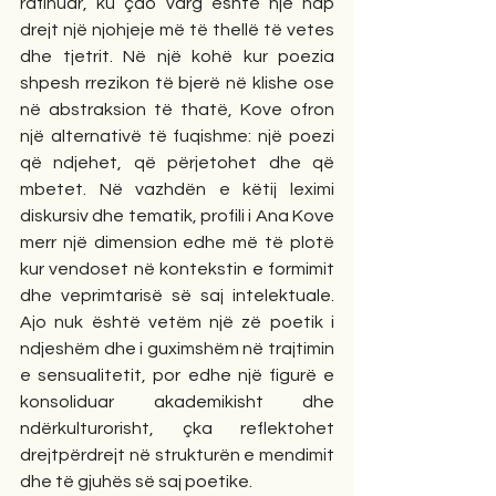
rafinuar, ku çdo varg është një hap 
drejt një njohjeje më të thellë të vetes 
dhe tjetrit. Në një kohë kur poezia 
shpesh rrezikon të bjerë në klishe ose 
në abstraksion të thatë, Kove ofron 
një alternativë të fuqishme: një poezi 
që ndjehet, që përjetohet dhe që 
mbetet. Në vazhdën e këtij leximi 
diskursiv dhe tematik, profili i Ana Kove 
merr një dimension edhe më të plotë 
kur vendoset në kontekstin e formimit 
dhe veprimtarisë së saj intelektuale. 
Ajo nuk është vetëm një zë poetik i 
ndjeshëm dhe i guximshëm në trajtimin 
e sensualitetit, por edhe një figurë e 
konsoliduar akademikisht dhe 
ndërkulturorisht, çka reflektohet 
drejtpërdrejt në strukturën e mendimit 
dhe të gjuhës së saj poetike.