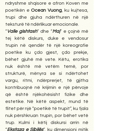
ndryshme shqisore e afron Koven me 
poetikën e 
Ocean Vuong
, ku kujtesa, 
trupi dhe gjuha ndërthuren në një 
teksturë të ndërlikuar emocionale.
“
Valle gishtash
” dhe “
Maj
” e çojnë më 
tej këtë diskurs, duke e vendosur 
trupin në qendër të një koreografie 
poetike ku çdo gjest, çdo prekje, 
bëhet gjuhë më vete. Këtu, erotika 
nuk është më vetëm temë, por 
strukturë, mënyra se si ndërtohet 
vargu, ritmi, ndërprerjet, të gjitha 
kontribuojnë në krijimin e një përvoje 
që është njëkohësisht fizike dhe 
estetike. Në këtë aspekt, mund të 
flitet për një “poetikë të trupit”, ku fjala 
nuk përshkruan trupin, por bëhet vetë 
trup. Kulmi i këtij diskursi arrin në 
“
Ekstaza e Sibilës
”, ku dimensioni mitik 