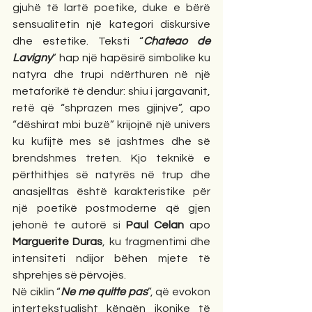
gjuhë të lartë poetike, duke e bërë 
sensualitetin një kategori diskursive 
dhe estetike. Teksti “
Chateao de 
Lavigny
” hap një hapësirë simbolike ku 
natyra dhe trupi ndërthuren në një 
metaforikë të dendur: shiu i jargavanit, 
retë që “shprazen mes gjinjve”, apo 
“dëshirat mbi buzë” krijojnë një univers 
ku kufijtë mes së jashtmes dhe së 
brendshmes treten. Kjo teknikë e 
përthithjes së natyrës në trup dhe 
anasjelltas është karakteristike për 
një poetikë postmoderne që gjen 
jehonë te autorë si 
Paul Celan
 apo 
Marguerite Duras
, ku fragmentimi dhe 
intensiteti ndijor bëhen mjete të 
shprehjes së përvojës.
Në ciklin “
Ne me quitte pas
”, që evokon 
intertekstualisht këngën ikonike të 