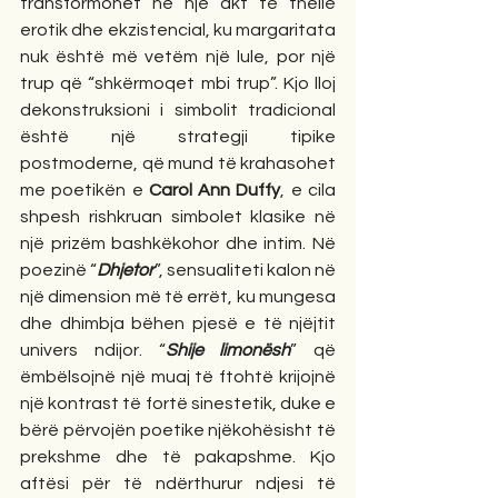
transformohet në një akt të thellë 
erotik dhe ekzistencial, ku margaritata 
nuk është më vetëm një lule, por një 
trup që “shkërmoqet mbi trup”. Kjo lloj 
dekonstruksioni i simbolit tradicional 
është një strategji tipike 
postmoderne, që mund të krahasohet 
me poetikën e 
Carol Ann Duffy
, e cila 
shpesh rishkruan simbolet klasike në 
një prizëm bashkëkohor dhe intim. Në 
poezinë “
Dhjetor
”, sensualiteti kalon në 
një dimension më të errët, ku mungesa 
dhe dhimbja bëhen pjesë e të njëjtit 
univers ndijor. “
Shije limonësh
” që 
ëmbëlsojnë një muaj të ftohtë krijojnë 
një kontrast të fortë sinestetik, duke e 
bërë përvojën poetike njëkohësisht të 
prekshme dhe të pakapshme. Kjo 
aftësi për të ndërthurur ndjesi të 