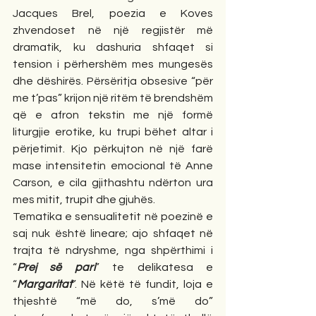
Jacques Brel, poezia e Koves 
zhvendoset në një regjistër më 
dramatik, ku dashuria shfaqet si 
tension i përhershëm mes mungesës 
dhe dëshirës. Përsëritja obsesive “për 
me t’pas” krijon një ritëm të brendshëm 
që e afron tekstin me një formë 
liturgjie erotike, ku trupi bëhet altar i 
përjetimit. Kjo përkujton në një farë 
mase intensitetin emocional të Anne 
Carson, e cila gjithashtu ndërton ura 
mes mitit, trupit dhe gjuhës.
Tematika e sensualitetit në poezinë e 
saj nuk është lineare; ajo shfaqet në 
trajta të ndryshme, nga shpërthimi i 
“
Prej së pari
” te delikatesa e 
“
Margaritat
”. Në këtë të fundit, loja e 
thjeshtë “më do, s’më do” 