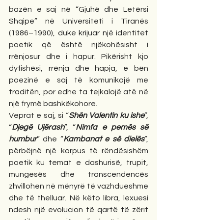
bazën e saj në “Gjuhë dhe Letërsi 
Shqipe” në Universiteti i Tiranës 
(1986–1990), duke krijuar një identitet 
poetik që është njëkohësisht i 
rrënjosur dhe i hapur. Pikërisht kjo 
dyfishësi, rrënja dhe hapja, e bën 
poezinë e saj të komunikojë me 
traditën, por edhe ta tejkalojë atë në 
një frymë bashkëkohore.
Veprat e saj, si “
Shën Valentin ku ishe
”, 
“
Djegë Ujërash
”, “
Nimfa e pemës së 
humbur
” dhe “
Kambanat e së dielës
”, 
përbëjnë një korpus të rëndësishëm 
poetik ku temat e dashurisë, trupit, 
mungesës dhe transcendencës 
zhvillohen në mënyrë të vazhdueshme 
dhe të thelluar. Në këto libra, lexuesi 
ndesh një evolucion të qartë të zërit 