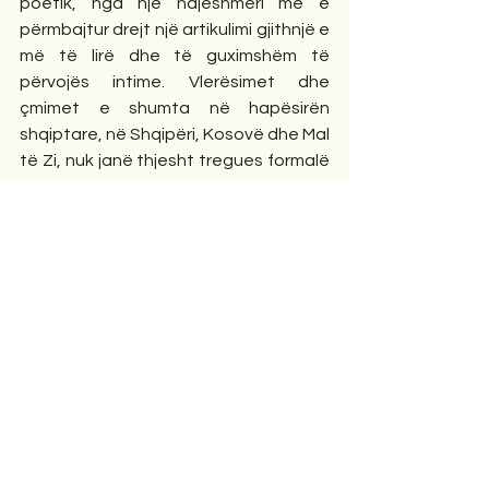
poetik, nga një ndjeshmëri më e 
përmbajtur drejt një artikulimi gjithnjë e 
më të lirë dhe të guximshëm të 
përvojës intime. Vlerësimet dhe 
çmimet e shumta në hapësirën 
shqiptare, në Shqipëri, Kosovë dhe Mal 
të Zi, nuk janë thjesht tregues formalë 
të suksesit, por dëshmi e një 
rezonance të gjerë që poezia e saj 
krijon në publik dhe në kritikë. Studiues, 
hulumtues dhe gazetarë kanë ndalur 
vëmendjen mbi veprën e saj pikërisht 
për këtë aftësi për të ndërtuar një 
diskurs poetik që është njëkohësisht 
estetikisht i rafinuar dhe 
emocionalisht i fuqishëm.
Në të njëjtën kohë, kontributi i saj në 
përkthim e zgjeron edhe më tej këtë 
profil. Përkthimi, si akt ndërmjetësimi 