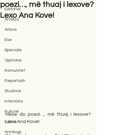
poezi…, më thuaj i lexove?
Editorial
Lexo Ana Kove!
Analiza
Arkiva
Ese
Speciale
Opinione
Komunitet
Reportazh
Studime
Intervista
Kulturë
Nëse do poezi…, më thuaj i lexove? 
Lexo Ana Kove!
Lajme
Antologji