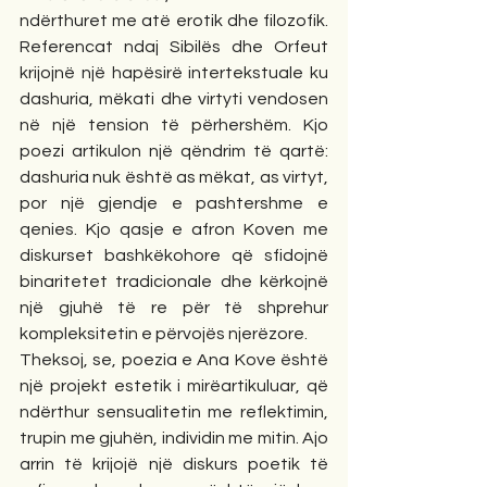
ndërthuret me atë erotik dhe filozofik. 
Referencat ndaj Sibilës dhe Orfeut 
krijojnë një hapësirë intertekstuale ku 
dashuria, mëkati dhe virtyti vendosen 
në një tension të përhershëm. Kjo 
poezi artikulon një qëndrim të qartë: 
dashuria nuk është as mëkat, as virtyt, 
por një gjendje e pashtershme e 
qenies. Kjo qasje e afron Koven me 
diskurset bashkëkohore që sfidojnë 
binaritetet tradicionale dhe kërkojnë 
një gjuhë të re për të shprehur 
kompleksitetin e përvojës njerëzore.
Theksoj, se, poezia e Ana Kove është 
një projekt estetik i mirëartikuluar, që 
ndërthur sensualitetin me reflektimin, 
trupin me gjuhën, individin me mitin. Ajo 
arrin të krijojë një diskurs poetik të 