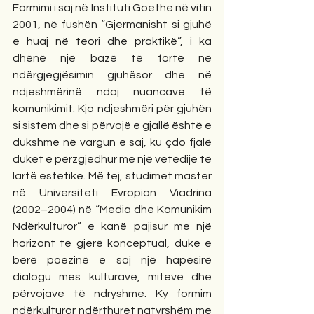
Formimi i saj në Instituti Goethe në vitin 
2001, në fushën “Gjermanisht si gjuhë 
e huaj në teori dhe praktikë”, i ka 
dhënë një bazë të fortë në 
ndërgjegjësimin gjuhësor dhe në 
ndjeshmërinë ndaj nuancave të 
komunikimit. Kjo ndjeshmëri për gjuhën 
si sistem dhe si përvojë e gjallë është e 
dukshme në vargun e saj, ku çdo fjalë 
duket e përzgjedhur me një vetëdije të 
lartë estetike. Më tej, studimet master 
në Universiteti Evropian Viadrina 
(2002–2004) në “Media dhe Komunikim 
Ndërkulturor” e kanë pajisur me një 
horizont të gjerë konceptual, duke e 
bërë poezinë e saj një hapësirë 
dialogu mes kulturave, miteve dhe 
përvojave të ndryshme. Ky formim 
ndërkulturor ndërthuret natyrshëm me 