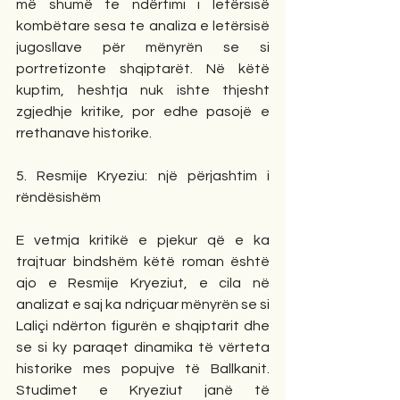
më shumë te ndërtimi i letërsisë 
kombëtare sesa te analiza e letërsisë 
jugosllave për mënyrën se si 
portretizonte shqiptarët. Në këtë 
kuptim, heshtja nuk ishte thjesht 
zgjedhje kritike, por edhe pasojë e 
rrethanave historike.
5. Resmije Kryeziu: një përjashtim i 
rëndësishëm
E vetmja kritikë e pjekur që e ka 
trajtuar bindshëm këtë roman është 
ajo e Resmije Kryeziut, e cila në 
analizat e saj ka ndriçuar mënyrën se si 
Laliçi ndërton figurën e shqiptarit dhe 
se si ky paraqet dinamika të vërteta 
historike mes popujve të Ballkanit. 
Studimet e Kryeziut janë të 