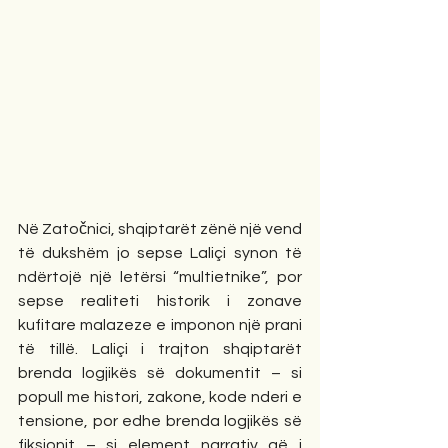
Në Zatočnici, shqiptarët zënë një vend 
të dukshëm jo sepse Laliçi synon të 
ndërtojë një letërsi “multietnike”, por 
sepse realiteti historik i zonave 
kufitare malazeze e imponon një prani 
të tillë. Laliçi i trajton shqiptarët 
brenda logjikës së dokumentit – si 
popull me histori, zakone, kode nderi e 
tensione, por edhe brenda logjikës së 
fiksionit – si element narrativ që i 