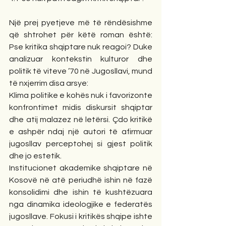
Një prej pyetjeve më të rëndësishme 
që shtrohet për këtë roman është: 
Pse kritika shqiptare nuk reagoi? Duke 
analizuar kontekstin kulturor dhe 
politik të viteve ’70 në Jugosllavi, mund 
të nxjerrim disa arsye:
Klima politike e kohës nuk i favorizonte 
konfrontimet midis diskursit shqiptar 
dhe atij malazez në letërsi. Çdo kritikë 
e ashpër ndaj një autori të afirmuar 
jugosllav perceptohej si gjest politik 
dhe jo estetik.
Institucionet akademike shqiptare në 
Kosovë në atë periudhë ishin në fazë 
konsolidimi dhe ishin të kushtëzuara 
nga dinamika ideologjike e federatës 
jugosllave. Fokusi i kritikës shqipe ishte 