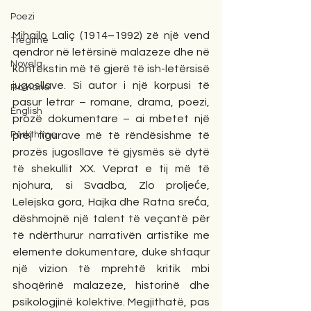
Poezi
Mihailo Laliç (1914–1992) zë një vend 
Tregime
qendror në letërsinë malazeze dhe në 
Novela
kontekstin më të gjerë të ish-letërsisë 
jugosllave. Si autor i një korpusi të 
Romane
pasur letrar – romane, drama, poezi, 
English
prozë dokumentare – ai mbetet një 
Përkthime
prej figurave më të rëndësishme të 
prozës jugosllave të gjysmës së dytë 
të shekullit XX. Veprat e tij më të 
njohura, si Svadba, Zlo proljeće, 
Lelejska gora, Hajka dhe Ratna sreća, 
dëshmojnë një talent të veçantë për 
të ndërthurur narrativën artistike me 
elemente dokumentare, duke shfaqur 
një vizion të mprehtë kritik mbi 
shoqërinë malazeze, historinë dhe 
psikologjinë kolektive. Megjithatë, pas 