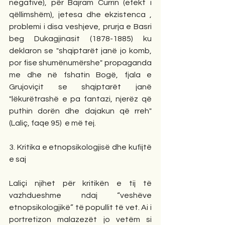
negative), për Bajram Currin (efekt i 
qëllimshëm), jetesa dhe ekzistenca , 
problemi i disa veshjeve, prurja e Basri 
beg Dukagjinasit (1878-1885) ku 
deklaron se "shqiptarët janë jo komb, 
por fise shumënumërshe" propaganda 
me dhe në fshatin Bogë, fjala e 
Grujoviçit se shqiptarët janë 
"lëkurëtrashë e pa fantazi, njerëz që 
puthin dorën dhe dajakun që rreh" 
(Laliç, faqe 95)  e më tej.
3. Kritika e etnopsikologjisë dhe kufijtë 
e saj
Laliçi njihet për kritikën e tij të 
vazhdueshme ndaj “veshëve 
etnopsikologjikë” të popullit të vet. Ai i 
portretizon malazezët jo vetëm si 