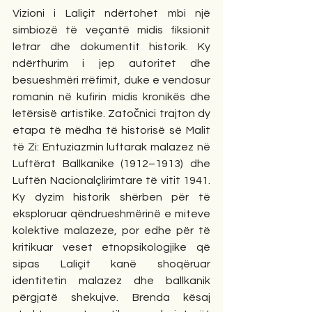
Vizioni i Laliçit ndërtohet mbi një 
simbiozë të veçantë midis fiksionit 
letrar dhe dokumentit historik. Ky 
ndërthurim i jep autoritet dhe 
besueshmëri rrëfimit, duke e vendosur 
romanin në kufirin midis kronikës dhe 
letërsisë artistike. Zatočnici trajton dy 
etapa të mëdha të historisë së Malit 
të Zi: Entuziazmin luftarak malazez në 
Luftërat Ballkanike (1912–1913) dhe 
Luftën Nacionalçlirimtare të vitit 1941. 
Ky dyzim historik shërben për të 
eksploruar qëndrueshmërinë e miteve 
kolektive malazeze, por edhe për të 
kritikuar veset etnopsikologjike që 
sipas Laliçit kanë shoqëruar 
identitetin malazez dhe ballkanik 
përgjatë shekujve. Brenda kësaj 