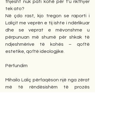
thjesht nuk pati kohë për t’u rikthyer 
tek ato?
Në çdo rast, kjo tregon se raporti i 
Laliçit me veprën e tij ishte i ndërlikuar 
dhe se veprat e mëvonshme u 
përpunuan më shumë për shkak të 
ndjeshmërive të kohës – qoftë 
estetike, qoftë ideologjike.
Përfundim
Mihailo Laliç përfaqëson një nga zërat 
më të rëndësishëm të prozës 
malazeze dhe jugosllave. Romani 
Zatočnici është një vepër që trajton 
me kompleksitet historinë e Malit të Zi, 
por që njëkohësisht përfshin edhe 
shqiptarët si pjesë të pandashme të 
narrativës ballkanike. Letërsia e tij 