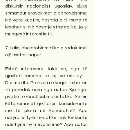
diskursin nacionalist jugosllav, duke 
shmangur provokimet e panevojshme. 
Në këtë kuptim, heshtja e tij mund të 
lexohet si një heshtje strategjike, jo si 
mungesë interesi kritik.
7. Laliçi dhe problematika e redaktimit: 
një mister i hapur
Është interesant fakti se, nga të 
gjashtë romanet e tij, vetëm dy – 
Dasma dhe Pranvera e keqe – mbetën 
të paredaktuara nga autori. Kjo ngre 
pyetje të rëndësishme estetike: A ishin 
këto romanet që Laliçi i konsideronte 
më të plota në konceptim? Apo 
natyra e tyre tematike nuk kërkonte 
ndërhyrje të mëvonshme? Apo autori 