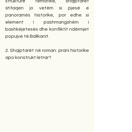
strukture tematike, shqiptarët 
shfaqen jo vetëm si pjesë e 
panoramës historike, por edhe si 
element i pashmangshëm i 
bashkëjetesës dhe konfliktit ndërmjet 
popujve të Ballkanit.
2. Shqiptarët në roman: prani historike 
apo konstrukt letrar?