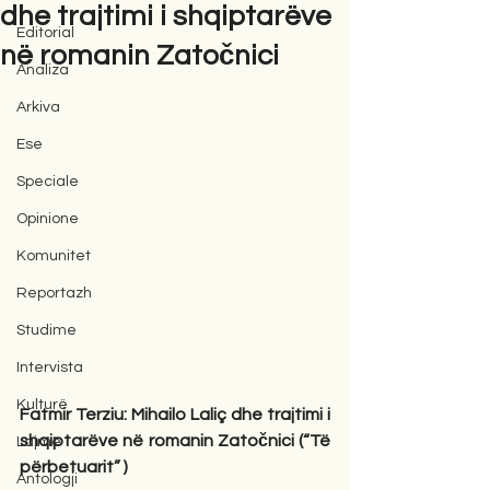
dhe trajtimi i shqiptarëve
Editorial
në romanin Zatočnici
Analiza
Arkiva
Ese
Speciale
Opinione
Komunitet
Reportazh
Studime
Intervista
Kulturë
Fatmir Terziu: Mihailo Laliç dhe trajtimi i 
shqiptarëve në romanin Zatočnici (“Të 
Lajme
përbetuarit” )
Antologji