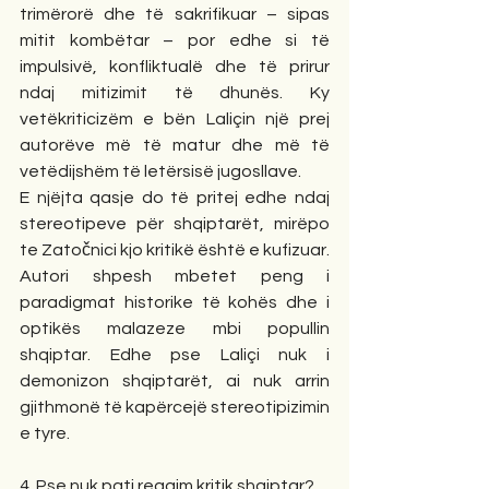
trimërorë dhe të sakrifikuar – sipas 
mitit kombëtar – por edhe si të 
impulsivë, konfliktualë dhe të prirur 
ndaj mitizimit të dhunës. Ky 
vetëkriticizëm e bën Laliçin një prej 
autorëve më të matur dhe më të 
vetëdijshëm të letërsisë jugosllave.
E njëjta qasje do të pritej edhe ndaj 
stereotipeve për shqiptarët, mirëpo 
te Zatočnici kjo kritikë është e kufizuar. 
Autori shpesh mbetet peng i 
paradigmat historike të kohës dhe i 
optikës malazeze mbi popullin 
shqiptar. Edhe pse Laliçi nuk i 
demonizon shqiptarët, ai nuk arrin 
gjithmonë të kapërcejë stereotipizimin 
e tyre.
4. Pse nuk pati reagim kritik shqiptar?