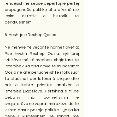
rëndësishme sepse depërtojnë përtej 
propagandës politike dhe ofrojnë një 
lexim estetik e historik të 
qëndrueshëm.
6. Heshtja e Rexhep Qoses
Në mënyrë të veçantë ngrihet pyetja: 
Pse heshti Rexhep Qosja, një prej 
kritikëve më të mëdhenj shqiptarë të 
letërsisë? Ka disa arsye të mundshme: 
Qosja në atë periudhë ishte i fokusuar 
te studimet për letërsinë shqipe dhe 
nuk e kishte prioritet analizën e 
letërsisë jugosllave. Përfshirja e tij në 
debatin mbi portretizimin e 
shqiptarëve në veprat malazeze do të 
kishte pasur pasoja politike. Qosja ka 
qenë i kujdesshëm në raport me 