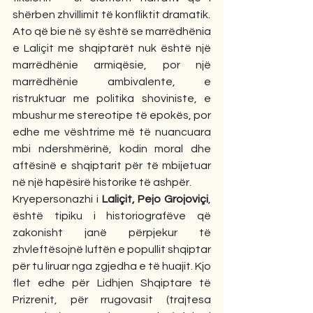
shërben zhvillimit të konfliktit dramatik.
Ato që bie në sy është se marrëdhënia 
e Laliçit me shqiptarët nuk është një 
marrëdhënie armiqësie, por një 
marrëdhënie ambivalente, e 
ristruktuar me politika shoviniste, e 
mbushur me stereotipe të epokës, por 
edhe me vështrime më të nuancuara 
mbi ndershmërinë, kodin moral dhe 
aftësinë e shqiptarit për të mbijetuar 
në një hapësirë historike të ashpër. 
Kryepersonazhi i 
Laliçit, Pejo Grojoviçi
, 
është tipiku i historiografëve që 
zakonisht janë përpjekur të 
zhvleftësojnë luftën e popullit shqiptar 
për tu liruar nga zgjedha e të huajit. Kjo 
flet edhe për Lidhjen Shqiptare të 
Prizrenit, për rrugovasit (trajtesa 