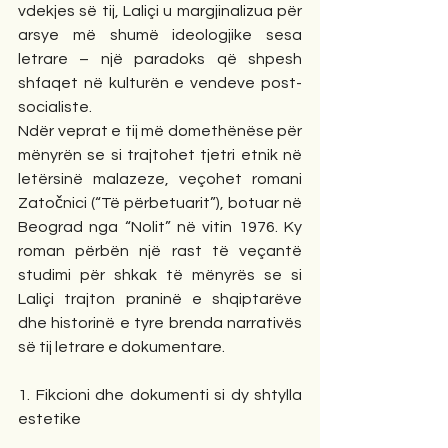
vdekjes së tij, Laliçi u margjinalizua për 
arsye më shumë ideologjike sesa 
letrare – një paradoks që shpesh 
shfaqet në kulturën e vendeve post-
socialiste.
Ndër veprat e tij më domethënëse për 
mënyrën se si trajtohet tjetri etnik në 
letërsinë malazeze, veçohet romani 
Zatočnici (“Të përbetuarit”), botuar në 
Beograd nga “Nolit” në vitin 1976. Ky 
roman përbën një rast të veçantë 
studimi për shkak të mënyrës se si 
Laliçi trajton praninë e shqiptarëve 
dhe historinë e tyre brenda narrativës 
së tij letrare e dokumentare.
1. Fikcioni dhe dokumenti si dy shtylla 
estetike