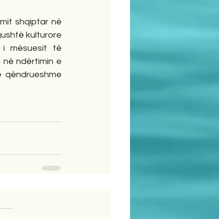
it shqiptar në 
ushtë kulturore 
i mësuesit të 
 në ndërtimin e 
ë qëndrueshme 