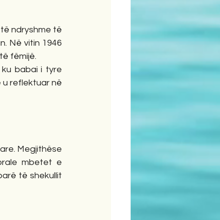
 të ndryshme të 
. Në vitin 1946 
të fëmijë.
ku babai i tyre 
u reflektuar në 
re. Megjithëse 
orale mbetet e 
rë të shekullit 