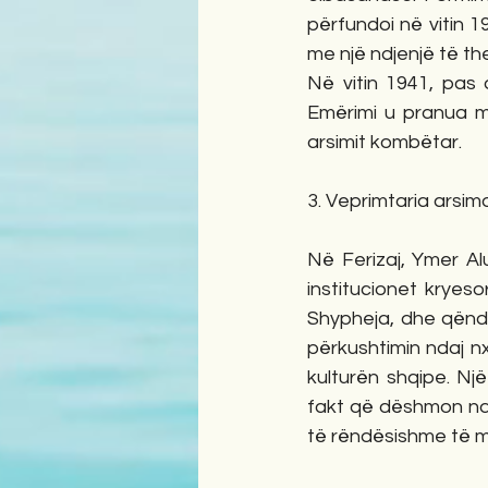
përfundoi në vitin 1
me një ndjenjë të th
Në vitin 1941, pas 
Emërimi u pranua me
arsimit kombëtar.
3. Veprimtaria arsim
Në Ferizaj, Ymer Al
institucionet kryeso
Shypheja, dhe qëndr
përkushtimin ndaj nx
kulturën shqipe. Një
fakt që dëshmon ndi
të rëndësishme të 