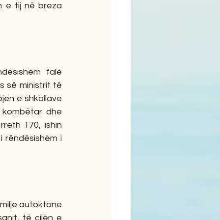
 e tij në breza 
dësishëm falë 
 së ministrit të 
pjen e shkollave 
n kombëtar dhe 
eth 170, ishin 
i rëndësishëm i 
milje autoktone 
nit, të cilën e 