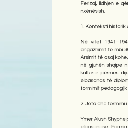
Ferizaj, lidhjen e 
nxënësish.
1. Konteksti historik
Në vitet 1941–1944
angazhimit të mbi 300
Arsimit të asaj kohe,
në gjuhën shqipe në
kulturor përmes dij
elbasanas të diplom
formimit pedagogjik 
2. Jeta dhe formimi 
Ymer Alush Shypheja 
elbasanase. Formimi