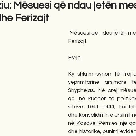
ziu: Mësuesi që ndau jetën me
he Ferizajt
gime
Novela
Romane
English
Përkth
 Mësuesi që ndau jetën mes Elbasanit dhe 
Ferizajt
Hyrje
Ky shkrim synon të trajto
veprimtarinë arsimore t
Shyphejas, një prej mësu
që, në kuadër të politika
viteve 1941–1944, kontri
dhe konsolidimin e arsimit n
në Kosovë. Përmes një qasj
dhe historike, punimi evidento