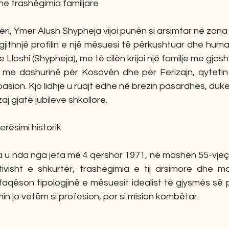
dhe trashëgimia familjare
ëri, Ymer Alush Shypheja vijoi punën si arsimtar në zona
 gjithnjë profilin e një mësuesi të përkushtuar dhe human
 Lloshi (Shypheja), me të cilën krijoi një familje me gjash
ën me dashurinë për Kosovën dhe për Ferizajn, qytetin 
asion. Kjo lidhje u ruajt edhe në brezin pasardhës, duke 
zaj gjatë jubileve shkollore.
lerësimi historik
 u nda nga jeta më 4 qershor 1971, në moshën 55-vjeça
lativisht e shkurtër, trashëgimia e tij arsimore dhe m
aqëson tipologjinë e mësuesit idealist të gjysmës së pa
simin jo vetëm si profesion, por si mision kombëtar.