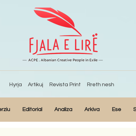
Hyrja
Artikuj
Revista Print
Rreth nesh
erziu
Editorial
Analiza
Arkiva
Ese
S
Reportazh
Studime
Intervista
Kulturë