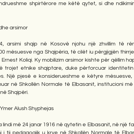
qëndrueshme shpirtërore me këtë qytet, si dhe ndikimin
 dhe arsimor
, arsimi shqip në Kosovë njohu një zhvillim të rën
 mësuesve nga Shqipëria, të cilët iu përgjigjën thirrjes
 Ernest Koliqi. Ky mobilizim arsimor kishte për qëllim ha
 trojet etnike shqiptare, duke përforcuar identiteti
es. Një pjesë e konsiderueshme e këtyre mësuesve, rr
uar në Shkollën Normale të Elbasanit, institucioni më 
në Shqipëri.
i Ymer Alush Shyphejas
lindi më 24 janar 1916 në qytetin e Elbasanit, në një fa
 i tij pedagogjik u krye në Shkollën Normale të Elbasa