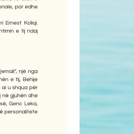
onale, por edhe 
 Ernest Koliqi. 
min e tij ndaj 
mali”, një nga 
n e tij, Behije 
 ai u shqua për 
j në gjuhën dhe 
isë, Genc Leka, 
 personalitete 