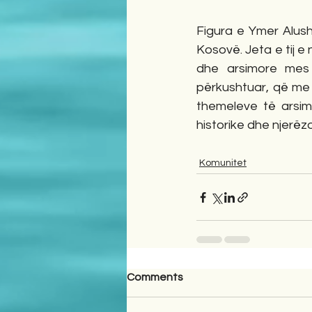
Figura e Ymer Alush
Kosovë. Jeta e tij e
dhe arsimore mes 
përkushtuar, që me 
themeleve të arsim
historike dhe njerëz
Komunitet
Comments