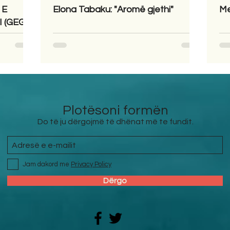
 E
Elona Tabaku: "Aromë gjethi"
Me
 (GEGA)
Plotësoni formën
Do të ju dërgojmë të dhënat më te fundit.
Jam dakord me
Privacy Policy
Dërgo