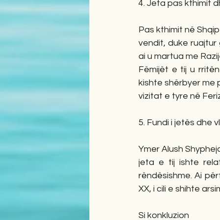
4. Jeta pas kthimit 
Pas kthimit në Shqip
vendit, duke ruajtur
ai u martua me Razije
Fëmijët e tij u rrit
kishte shërbyer me p
vizitat e tyre në Feri
5. Fundi i jetës dhe v
Ymer Alush Shypheja
jeta e tij ishte re
rëndësishme. Ai përf
XX, i cili e shihte ar
Si konkluzion