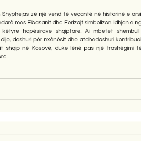
 Shyphejas zë një vend të veçantë në historinë e arsim
 ndarë mes Elbasanit dhe Ferizajt simbolizon lidhjen e ng
këtyre hapësirave shqiptare. Ai mbetet shembull 
dije, dashuri për nxënësit dhe atdhedashuri kontribuoi
it shqip në Kosovë, duke lënë pas një trashëgimi t
ore.