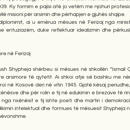
939. Ky formim e pajisi atë jo vetëm me njohuri profesi
ellë misioni për arsimin dhe përhapjen e gjuhës shqipe.
diplomimit, ai u emërua mësues në Ferizaj nga ministri
 entuziazëm, duke reflektuar idealizmin dhe përkushti
ore në Ferizaj
ush Shypheja shërbeu si mësues në shkollën “Ismail Qe
re arsimore të qytetit. Ai shkoi atje së bashku me nënë
oi në Kosovë deri në vitin 1945. Gjatë kësaj periudhe,
ënësve dhe për rolin e tij në edukimin e brezave të rin
 nga nxënësit e tij ishte poeti dhe martiri i demokrac
kimin intelektual dhe formues të mësuesit Shypheja në
mëvonshme.