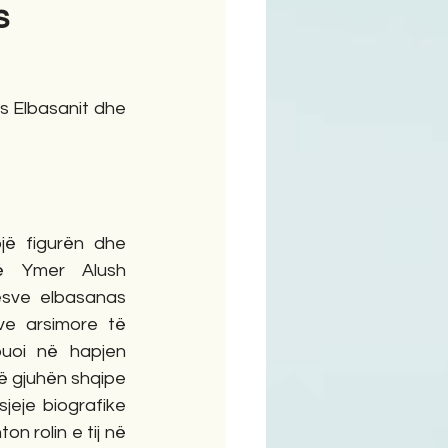
s
ime
jë figurën dhe 
ë Ymer Alush 
esve elbasanas 
ve arsimore të 
buoi në hapjen 
ë gjuhën shqipe 
eje biografike 
n rolin e tij në 