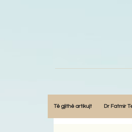
Të gjithë artikujt
Dr Fatmir T
Opinione
Komunitet