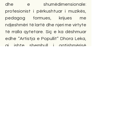
dhe e shumëdimensionale: 
profesionist i përkushtuar i muzikës, 
pedagog formues, krijues me 
ndjeshmëri të lartë dhe njeri me virtyte 
të rralla qytetare. Siç e ka dëshmuar 
edhe “Artistja e Popullit” Dhora Leka, 
ai ishte shembull i gatishmërisë 
njerëzore dhe i guximit moral, një figurë 
që la gjurmë jo vetëm me veprën, por 
edhe me qëndrimin e tij fisnik ndaj 
njerëzve dhe jetës. Në këtë kuptim, 
Luigj Filaj mbetet me të drejtë një emër 
i nderuar në plejadën e Normales dhe 
në historinë e kulturës shqiptare.
Ese