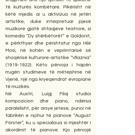
të kulturës kombëtare. Pikërisht në 
këtë mjedis ai u aktivizua në jetën 
artistike, duke interpretuar pjesë 
muzikore gjatë shfaqjeve teatrore, si 
komedia “Dy shërbëtorët” e Goldonit, 
e përkthyer dhe përshtatur nga Hilë 
Mosi, në kohën e veprimtarisë së 
shoqërisë kulturore-artistike “Vllaznia” 
(1919-1922). Këto përvoja i hapën 
rrugën studimeve të mëtejshme në 
Vjenë, një nga kryeqendrat evropiane 
të muzikës.
Në Austri, Luigj Filaj studioi 
kompozicion dhe piano, ndërsa 
paralelisht, për arsye jetese, punoi në 
fabrikën e njohur të pianove “August 
Förster”, ku u specializua si mjeshtër i 
akordimit të pianove. Kjo përvojë 