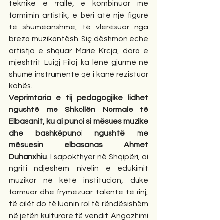
teknike e rrallë, e kombinuar me 
formimin artistik, e bëri atë një figurë 
të shumëanshme, të vlerësuar nga 
breza muzikantësh. Siç dëshmon edhe 
artistja e shquar Marie Kraja, dora e 
mjeshtrit Luigj Filaj ka lënë gjurmë në 
shumë instrumente që i kanë rezistuar 
kohës.
Veprimtaria e tij pedagogjike lidhet 
ngushtë me Shkollën Normale të 
Elbasanit, ku ai punoi si mësues muzike 
dhe bashkëpunoi ngushtë me 
mësuesin elbasanas Ahmet 
Duhanxhiu
. I sapokthyer në Shqipëri, ai 
ngriti ndjeshëm nivelin e edukimit 
muzikor në këtë institucion, duke 
formuar dhe frymëzuar talente të rinj, 
të cilët do të luanin rol të rëndësishëm 
në jetën kulturore të vendit. Angazhimi 