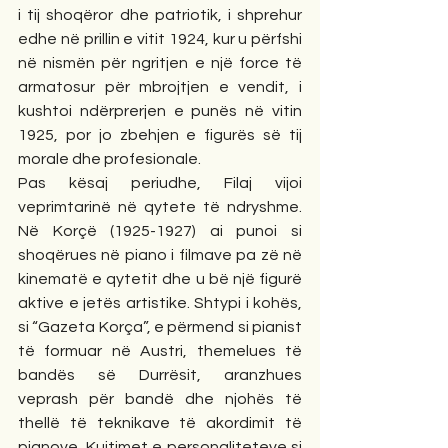
i tij shoqëror dhe patriotik, i shprehur 
edhe në prillin e vitit 1924, kur u përfshi 
në nismën për ngritjen e një force të 
armatosur për mbrojtjen e vendit, i 
kushtoi ndërprerjen e punës në vitin 
1925, por jo zbehjen e figurës së tij 
morale dhe profesionale.
Pas kësaj periudhe, Filaj vijoi 
veprimtarinë në qytete të ndryshme. 
Në Korçë (1925-1927) ai punoi si 
shoqërues në piano i filmave pa zë në 
kinematë e qytetit dhe u bë një figurë 
aktive e jetës artistike. Shtypi i kohës, 
si “Gazeta Korça”, e përmend si pianist 
të formuar në Austri, themelues të 
bandës së Durrësit, aranzhues 
veprash për bandë dhe njohës të 
thellë të teknikave të akordimit të 
pianove. Kujtimet e personaliteteve si 