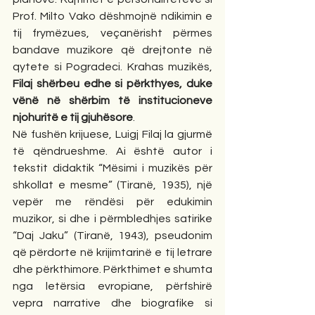
Prof. Milto Vako dëshmojnë ndikimin e 
tij frymëzues, veçanërisht përmes 
bandave muzikore që drejtonte në 
qytete si Pogradeci. Krahas muzikës, 
Filaj shërbeu edhe si përkthyes, duke 
vënë në shërbim të institucioneve 
njohuritë e tij gjuhësore
.
Në fushën krijuese, Luigj Filaj la gjurmë 
të qëndrueshme. Ai është autor i 
tekstit didaktik “Mësimi i muzikës për 
shkollat e mesme” (Tiranë, 1935), një 
vepër me rëndësi për edukimin 
muzikor, si dhe i përmbledhjes satirike 
“Daj Jaku” (Tiranë, 1943), pseudonim 
që përdorte në krijimtarinë e tij letrare 
dhe përkthimore. Përkthimet e shumta 
nga letërsia evropiane, përfshirë 
vepra narrative dhe biografike si 