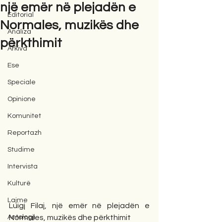
një emër në plejadën e
Editorial
Normales, muzikës dhe
Analiza
përkthimit
Arkiva
Ese
Speciale
Opinione
Komunitet
Reportazh
Studime
Intervista
Kulturë
Lajme
Luigj Filaj, një emër në plejadën e 
Antologji
Normales, muzikës dhe përkthimit