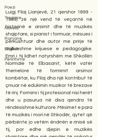
Poezi
Luigj Filaj (Janjevë, 21 qershor 1899 - 
Tregime
1969) zë një vend të veçantë në 
historinë e arsimit dhe të muzikës 
Novela
shqiptare, si pianist i formuar, mësues i 
Romane
përkushtuar dhe autor me prirje të 
dallueshme krijuese e pedagogjike. 
English
Emri i tij lidhet natyrshëm me Shkollën 
Përkthime
Normale të Elbasanit, këtë vatër 
themelore të formimit arsimor 
kombëtar, ku Filaj dha një kontribut të 
çmuar në edukimin muzikor të brezave 
të rinj. Formimi i tij profesional nisi herët 
dhe u pasurua në disa qendra të 
rëndësishme kulturore. Mësimet e para 
të muzikës i mori në Shkodër, qytet që 
përbënte jo vetëm ëndrrën e rinisë së 
tij, por edhe djepin e muzikës 
shqiptare dhe një qendër të spikatur 