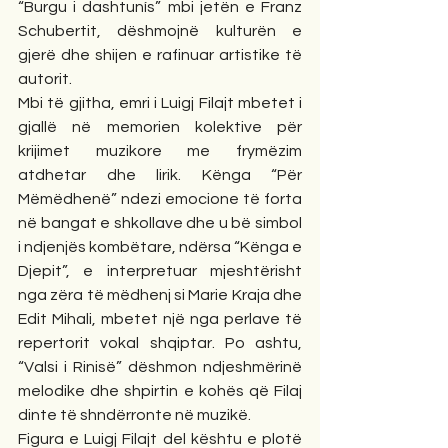
“Burgu i dashtunís” mbi jetën e Franz 
Schubertit, dëshmojnë kulturën e 
gjerë dhe shijen e rafinuar artistike të 
autorit.
Mbi të gjitha, emri i Luigj Filajt mbetet i 
gjallë në memorien kolektive për 
krijimet muzikore me frymëzim 
atdhetar dhe lirik. Kënga “Për 
Mëmëdhenë” ndezi emocione të forta 
në bangat e shkollave dhe u bë simbol 
i ndjenjës kombëtare, ndërsa “Kënga e 
Djepit”, e interpretuar mjeshtërisht 
nga zëra të mëdhenj si Marie Kraja dhe 
Edit Mihali, mbetet një nga perlave të 
repertorit vokal shqiptar. Po ashtu, 
“Valsi i Rinisë” dëshmon ndjeshmërinë 
melodike dhe shpirtin e kohës që Filaj 
dinte të shndërronte në muzikë.
Figura e Luigj Filajt del kështu e plotë 