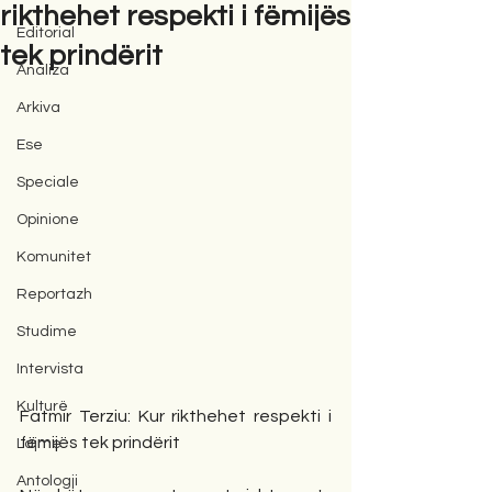
rikthehet respekti i fëmijës
Editorial
tek prindërit
Analiza
Arkiva
Ese
Speciale
Opinione
Komunitet
Reportazh
Studime
Intervista
Kulturë
Fatmir Terziu: Kur rikthehet respekti i 
fëmijës tek prindërit
Lajme
Antologji