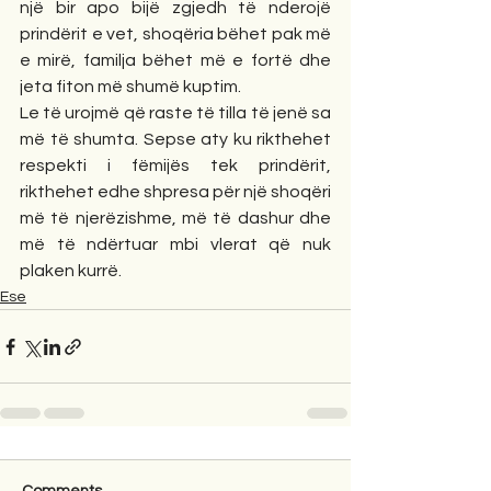
një bir apo bijë zgjedh të nderojë 
prindërit e vet, shoqëria bëhet pak më 
e mirë, familja bëhet më e fortë dhe 
jeta fiton më shumë kuptim.
Le të urojmë që raste të tilla të jenë sa 
më të shumta. Sepse aty ku rikthehet 
respekti i fëmijës tek prindërit, 
rikthehet edhe shpresa për një shoqëri 
më të njerëzishme, më të dashur dhe 
më të ndërtuar mbi vlerat që nuk 
plaken kurrë.
Ese