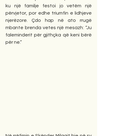
ku një familje festoi jo vetëm një 
përvjetor, por edhe triumfin e lidhjeve 
njerëzore. Çdo hap në ato rrugë 
mbante brenda vetes një mesazh: “Ju 
faleminderit për gjithçka që keni bërë 
për ne.”
Në rrëfimin e Skënder Milaqit bie në sy 