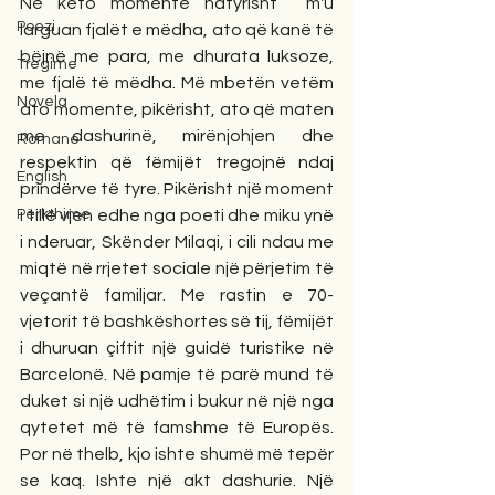
Në këto momente natyrisht  m'u 
Poezi
larguan fjalët e mëdha, ato që kanë të 
bëjnë me para, me dhurata luksoze, 
Tregime
me fjalë të mëdha. Më mbetën vetëm 
Novela
ato momente, pikërisht, ato që maten 
me dashurinë, mirënjohjen dhe 
Romane
respektin që fëmijët tregojnë ndaj 
English
prindërve të tyre. Pikërisht një moment 
Përkthime
i tillë vjen edhe nga poeti dhe miku ynë 
i nderuar, Skënder Milaqi, i cili ndau me 
miqtë në rrjetet sociale një përjetim të 
veçantë familjar. Me rastin e 70-
vjetorit të bashkëshortes së tij, fëmijët 
i dhuruan çiftit një guidë turistike në 
Barcelonë. Në pamje të parë mund të 
duket si një udhëtim i bukur në një nga 
qytetet më të famshme të Europës. 
Por në thelb, kjo ishte shumë më tepër 
se kaq. Ishte një akt dashurie. Një 