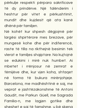
përkulje respekti përpara sakrificave 
të dy prindërve. Një falënderim i 
heshtur për vitet e përkushtimit, 
mundit dhe kujdesit që ata kanë 
dhënë për familjen.
Në kohët kur shpesh dëgjojmë për 
largësi shpirtërore mes brezave, për 
mungesë kohe dhe për indiferencë, 
raste të tilla na rikthejnë besimin tek 
vlerat e familjes shqiptare. Na kujtojnë 
se edukimi i mirë nuk humbet. Ai 
mbetet i rrënjosur në zemrat e 
fëmijëve dhe, kur vjen koha, shfaqet 
në forma të bukura mirënjohjeje. 
Barcelona, me madhështinë e saj, me 
veprat e jashtëzakonshme të Antoni 
Gaudit, me Parkun Güell, me Sagrada 
Familia-n, me lagjen gotike dhe 
sheshet e saj të famshme, u bë skena 