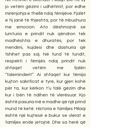
jo vetëm gëzimi i udhëtimit, por edhe 
mirënjohja e thellë ndaj fëmijëve. Fjalët 
e tij janë të thjeshta, por të mbushura 
me emocion. Ato dëshmojnë se 
lumturia e prindit nuk qëndron tek 
madhështia e dhuratës, por tek 
mendimi, kujdesi dhe dashuria që 
fshihet pas saj. Në fund të fundit, 
respekti i fëmijës ndaj prindit nuk 
shfaqet vetëm me fjalën 
“faleminderit”. Ai shfaqet kur fëmija 
kujton sakrificat e tyre, kur gjen kohë 
për ta, kur kërkon t’u falë gëzim dhe 
kur i bën të ndihen të vlerësuar. Kjo 
është pasuria më e madhe që një prind 
mund të ketë. Historia e familjes Milaqi 
është një kujtesë e bukur se vlerat e 
familjes ende jetojnë. Dhe sa herë që 