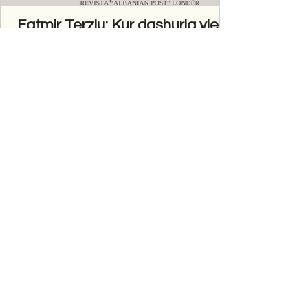
Fatmir Terziu: Kur dashuria vjen
nga larg, por historia vjen nga
afër