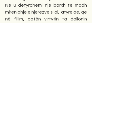
Ne u detyrohemi një borxh të madh 
mirënjohjeje njerëzve si ai,  atyre që, që 
në fillim, patën virtytin ta dallonin 
thelbin e artit dhe t’i përkushtoheshin 
atij pa kushte. Ata e mbrojtën atë, e 
mbajtën gjallë, edhe kur dukej i 
përçmuar apo i pavlerësuar. Dhe falë 
tyre, sot ne ende kemi dritë për të 
parë, dhe ngjyra për të ndjerë.
Editorial
Comments