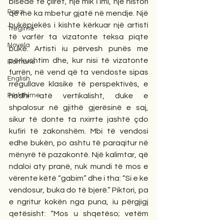
bisedë të çlirët, një mik i imi, një histori 
Poezi
që më ka mbetur gjatë në mendje. Një 
bukëpjekës i kishte kërkuar një artisti 
Tregime
të varfër ta vizatonte teksa piqte 
Novela
bukë. Artisti iu përvesh punës me 
përkushtim dhe, kur nisi të vizatonte 
Romane
furrën, në vend që ta vendoste sipas 
English
rregullave klasike të perspektivës, e 
Përkthime
hodhi atë vertikalisht, duke e 
shpalosur në gjithë gjerësinë e saj, 
sikur të donte ta nxirrte jashtë çdo 
kufiri të zakonshëm. Mbi të vendosi 
edhe bukën, po ashtu të paraqitur në 
mënyrë të pazakontë. Një kalimtar, që 
ndaloi aty pranë, nuk mundi të mos e 
vërente këtë “gabim” dhe i tha: “Si e ke 
vendosur, buka do të bjerë.” Piktori, pa 
e ngritur kokën nga puna, iu përgjigj 
qetësisht: “Mos u shqetëso; vetëm 