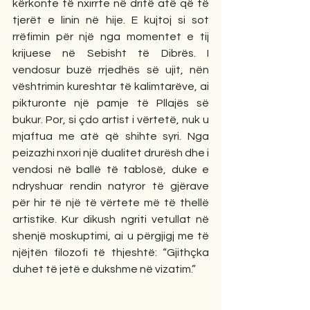
kërkonte të nxirrte në dritë atë që të 
tjerët e linin në hije. E kujtoj si sot 
rrëfimin për një nga momentet e tij 
krijuese në Sebisht të Dibrës. I 
vendosur buzë rrjedhës së ujit, nën 
vështrimin kureshtar të kalimtarëve, ai 
pikturonte një pamje të Pllajës së 
bukur. Por, si çdo artist i vërtetë, nuk u 
mjaftua me atë që shihte syri. Nga 
peizazhi nxori një dualitet drurësh dhe i 
vendosi në ballë të tablosë, duke e 
ndryshuar rendin natyror të gjërave 
për hir të një të vërtete më të thellë 
artistike. Kur dikush ngriti vetullat në 
shenjë moskuptimi, ai u përgjigj me të 
njëjtën filozofi të thjeshtë: “Gjithçka 
duhet të jetë e dukshme në vizatim.”