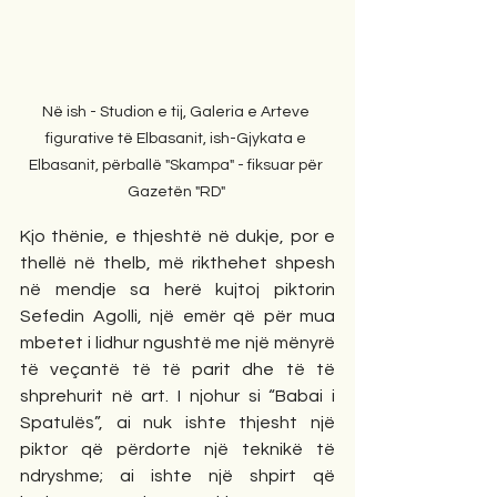
Në ish - Studion e tij, Galeria e Arteve 
figurative të Elbasanit, ish-Gjykata e 
Elbasanit, përballë "Skampa" - fiksuar për 
Gazetën "RD" 
Kjo thënie, e thjeshtë në dukje, por e 
thellë në thelb, më rikthehet shpesh 
në mendje sa herë kujtoj piktorin 
Sefedin Agolli, një emër që për mua 
mbetet i lidhur ngushtë me një mënyrë 
të veçantë të të parit dhe të të 
shprehurit në art. I njohur si “Babai i 
Spatulës”, ai nuk ishte thjesht një 
piktor që përdorte një teknikë të 
ndryshme; ai ishte një shpirt që 