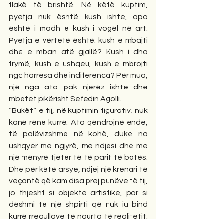
flakë të brishtë. Në këtë kuptim, 
pyetja nuk është kush ishte, apo 
është i madh e kush i vogël në art. 
Pyetja e vërtetë është: kush e mbajti 
dhe e mban atë gjallë? Kush i dha 
frymë, kush e ushqeu, kush e mbrojti 
nga harresa dhe indiferenca? Për mua, 
një nga ata pak njerëz ishte dhe 
mbetet pikërisht Sefedin Agolli.
“Bukët” e tij, në kuptimin figurativ, nuk 
kanë rënë kurrë. Ato qëndrojnë ende, 
të palëvizshme në kohë, duke na 
ushqyer me ngjyrë, me ndjesi dhe me 
një mënyrë tjetër të të parit të botës. 
Dhe për këtë arsye, ndjej një krenari të 
veçantë që kam disa prej punëve të tij, 
jo thjesht si objekte artistike, por si 
dëshmi të një shpirti që nuk iu bind 
kurrë rregullave të ngurta të realitetit. 