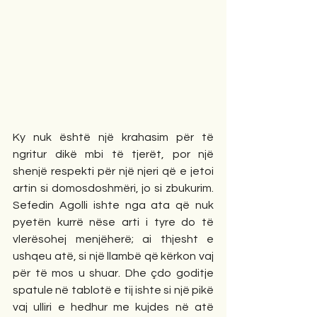
Ky nuk është një krahasim për të 
ngritur dikë mbi të tjerët, por një 
shenjë respekti për një njeri që e jetoi 
artin si domosdoshmëri, jo si zbukurim. 
Sefedin Agolli ishte nga ata që nuk 
pyetën kurrë nëse arti i tyre do të 
vlerësohej menjëherë; ai thjesht e 
ushqeu atë, si një llambë që kërkon vaj 
për të mos u shuar. Dhe çdo goditje 
spatule në tablotë e tij ishte si një pikë 
vaj ulliri e hedhur me kujdes në atë 