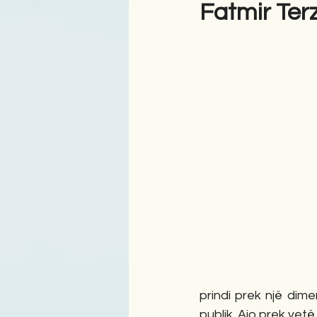
Fatmir Terz
Antologji
Poezi
Tre
prindi prek një dime
publik. Ajo prek vetë