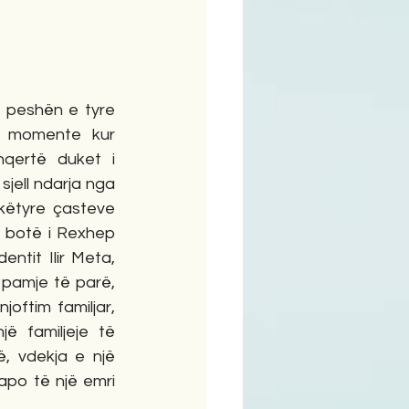
ime
 peshën e tyre 
 momente kur 
nqertë duket i 
jell ndarja nga 
 këtyre çasteve 
 botë i Rexhep 
ntit Ilir Meta, 
pamje të parë, 
joftim familjar, 
ë familjeje të 
, vdekja e një 
apo të një emri 