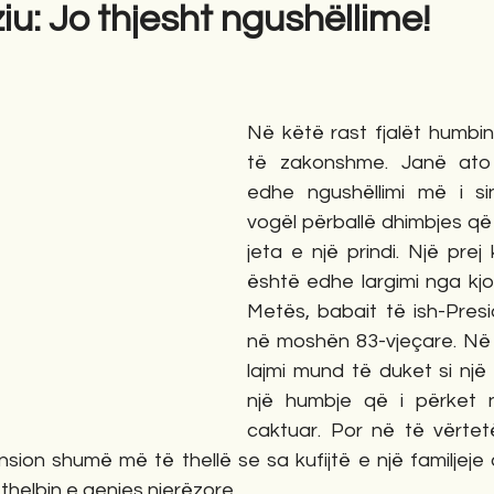
iu: Jo thjesht ngushëllime!
gime
Novela
Romane
English
Përkth
Në këtë rast fjalët humbin
të zakonshme. Janë ato
edhe ngushëllimi më i si
vogël përballë dhimbjes që s
jeta e një prindi. Një prej
është edhe largimi nga kjo
Metës, babait të ish-Preside
në moshën 83-vjeçare. Në 
lajmi mund të duket si një n
një humbje që i përket nj
caktuar. Por në të vërtetë
nsion shumë më të thellë se sa kufijtë e një familjeje 
 thelbin e qenies njerëzore.