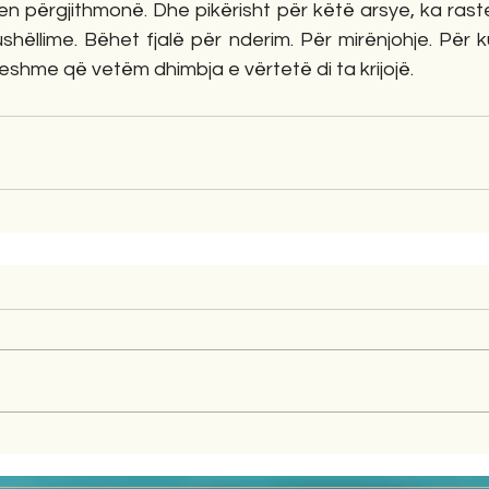
eten përgjithmonë. Dhe pikërisht për këtë arsye, ka rast
ushëllime. Bëhet fjalë për nderim. Për mirënjohje. Për k
shme që vetëm dhimbja e vërtetë di ta krijojë.