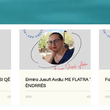
SI QË
Ermira Jusufi Avdiu: ME FLATRA TË
Fa
ËNDRRËS