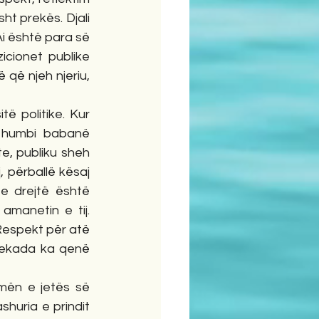
t prekës. Djali 
Ai është para së 
icionet publike 
që njeh njeriu, 
ë politike. Kur 
 humbi babanë 
, publiku sheh 
 përballë kësaj 
e drejtë është 
amanetin e tij. 
Respekt për atë 
 dekada ka qenë 
mën e jetës së 
huria e prindit 