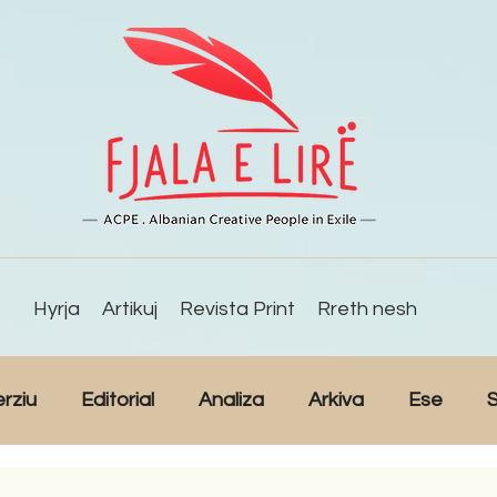
Hyrja
Artikuj
Revista Print
Rreth nesh
erziu
Editorial
Analiza
Arkiva
Ese
S
Reportazh
Studime
Intervista
Kulturë