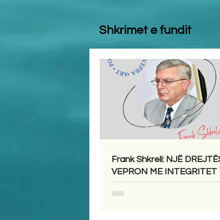
Shkrimet e fundit
Frank Shkreli: NJË DREJTË
VEPRON ME INTEGRITET