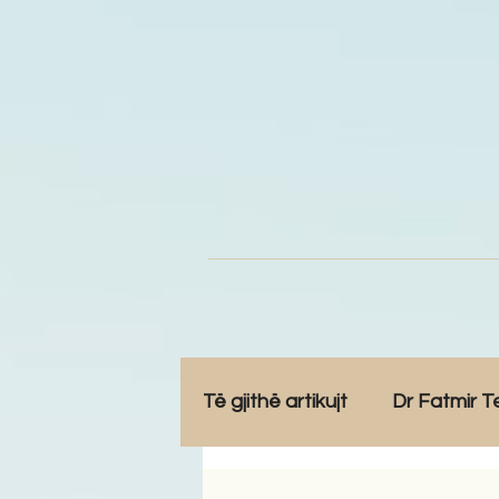
Të gjithë artikujt
Dr Fatmir T
Opinione
Komunitet