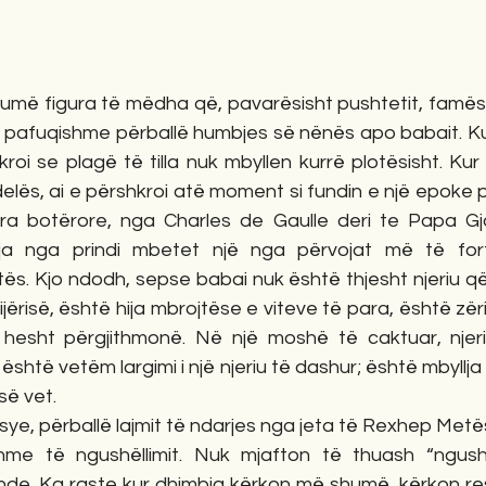
humë figura të mëdha që, pavarësisht pushtetit, famës 
ë pafuqishme përballë humbjes së nënës apo babait. Kur
oi se plagë të tilla nuk mbyllen kurrë plotësisht. Kur
elës, ai e përshkroi atë moment si fundin e një epoke 
era botërore, nga Charles de Gaulle deri te Papa Gjon
a nga prindi mbetet një nga përvojat më të for
s. Kjo ndodh, sepse babai nuk është thjesht njeriu që t
jërisë, është hija mbrojtëse e viteve të para, është zër
hesht përgjithmonë. Në një moshë të caktuar, njeri
është vetëm largimi i një njeriu të dashur; është mbyllja e 
së vet.
rsye, përballë lajmit të ndarjes nga jeta të Rexhep Metës
me të ngushëllimit. Nuk mjafton të thuash “ngushë
de. Ka raste kur dhimbja kërkon më shumë, kërkon resp