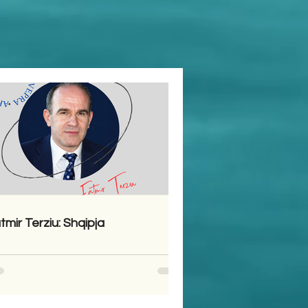
tmir Terziu: Shqipja