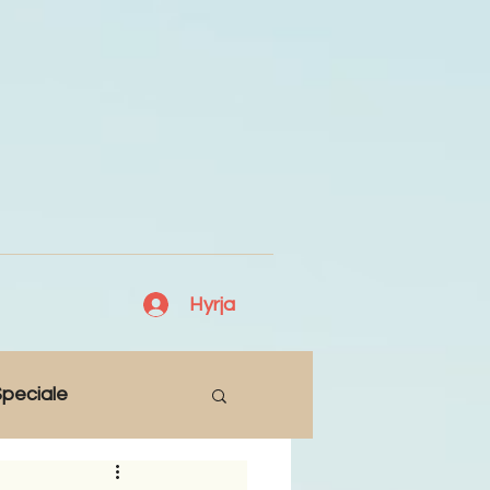
Hyrja
peciale
Lajme