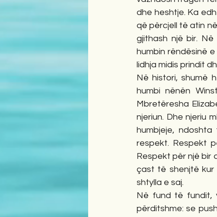
dhe heshtje. Ka edh
që përcjell të atin n
gjithash një bir. Në
humbin rëndësinë e t
lidhja midis prindit d
Në histori, shumë he
humbi nënën Winsto
Mbretëresha Elizabe
njeriun. Dhe njeriu
humbjeje, ndoshta f
respekt. Respekt pë
Respekt për një bir 
çast të shenjtë kur
shtylla e saj.
Në fund të fundit,
përditshme: se push