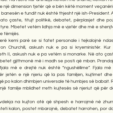
e një dimension tjetër që e bën këtë moment veçanërish
ë banesën e fundit nuk është thjesht një ish-President. 
 ato çaste, titujt politikë, debatet, përplasjet dhe poz
yre. Mbetet vetëm lidhja më e vjetër dhe më e shenjtë 
he fëmijës.
rë kemi parë se si fatet personale i tejkalojnë ndasit
n Churchill, askush nuk e pa si kryeministër. Kur
th II, askush nuk e pa vetëm si monarke. Në ato çaste
 mbetet gjithmonë më i madh se posti që mban. Prandaj,
jala më e drejtë nuk është “ngushëllime”. Fjala më 
r jetën e një njeriu që la pas familjen, kujtimet dhe 
që po kalon dhimbjen universale të humbjes së babait. 
 një familje mblidhet rreth kujtesës së njeriut që për
 vdekja na kujton atë që shpesh e harrojmë në zhur
teti kalon, postet mbarojnë, debatet harrohen, por das