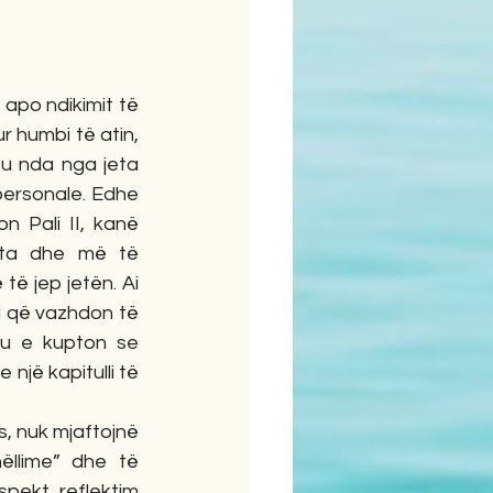
apo ndikimit të 
 humbi të atin, 
 u nda nga jeta 
personale. Edhe 
 Pali II, kanë 
ta dhe më të 
ë jep jetën. Ai 
i që vazhdon të 
u e kupton se 
një kapitulli të 
, nuk mjaftojnë 
llime” dhe të 
ekt, reflektim 