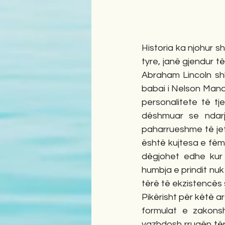
Historia ka njohur s
tyre, janë gjendur t
Abraham Lincoln shkr
babai i Nelson Mand
personalitete të tj
dëshmuar se ndarj
paharrueshme të jetë
është kujtesa e fëmi
dëgjohet edhe kur 
humbja e prindit nuk 
tërë të ekzistencës 
Pikërisht për këtë a
formulat e zakonsh
vazhdosh rrugën tën