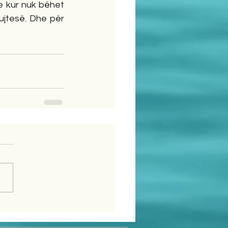
e kur nuk bëhet 
ujtesë. Dhe për 