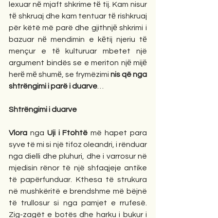
lexuar nё mjaft shkrime tё tij. Kam nisur 
tё shkruaj dhe kam tentuar tё rishkruaj 
për këtë më parë dhe gjithnjё shkrimi i 
bazuar nё mendimin e kёtij njeriu tё 
mençur e tё kulturuar mbetet një 
argument bindës se e meriton njё mijё 
herё mё shumё, se frymëzimi 
nis që nga 
shtrëngimi i parë i duarve
…
Shtrëngimi i duarve
Vlora
 nga 
Uji i Ftohtë
 më hapet para 
syve të mi si një tifoz oleandri, i rënduar 
nga dielli dhe pluhuri, dhe i varrosur në 
mjedisin rënor të një shfaqjeje antike 
të papërfunduar. Kthesa të strukura 
në mushkëritë e brendshme më bëjnë 
të trullosur si nga pamjet e rrufesë. 
Zig-zagët e botës dhe harku i bukur i 