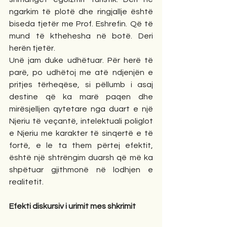
ngarkim të plotë dhe ringjallje është 
biseda tjetër me Prof. Eshrefin. Që të 
mund të kthehesha në botë. Deri 
herën tjetër.
Unë jam duke udhëtuar. Për herë të 
parë, po udhëtoj me atë ndjenjën e 
pritjes tërheqëse, si pëllumb i asaj 
destine që ka marë paqen dhe 
mirësjelljen qytetare nga duart e një 
Njeriu të veçantë, intelektuali poliglot 
e Njeriu me karakter të sinqertë e të 
fortë, e le ta them përtej efektit, 
është një shtrëngim duarsh që më ka 
shpëtuar gjithmonë në lodhjen e 
realitetit.
Efekti diskursiv i urimit mes shkrimit