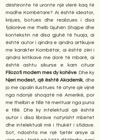
dëshironte të uronte një vlerë kaq të 
madhe Kombëtare? Ai është ideator, 
krijues, botues dhe realizues i disa 
fjalorëve me thelb Gjuhën Shqipe dhe 
kontekstin në disa gjuhë të huaja, ai 
është autor i qindra e qindra artikujve 
me karakter Kombëtar, ai është zëri i 
qindra kritikave me dorë të mbarë, ai 
është ashtu sikurse e kam cituar 
Filozofi modern mes dy kohёve
. Dhe ky 
Njeri modest, që është Akademik
, dhe 
jo me cipalin ilustrues të atyre që vijnë 
nga ndonjë shoqatë në Amerikë, por 
me thelbin e tillë të merituar nga puna 
e tillë. Dhe ky intelektual që është 
autor i disa librave natyrisht mbetet 
dhe intelektuali më i thukët i sfidave. 
Sot, ndoshta me një tjetër arsye ai 