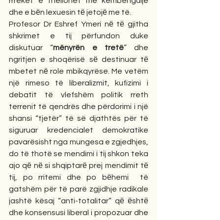
rrreket e thellohet me këmbëngulje 
dhe e bёn lexuesin tё jetojё me të.
Profesor Dr Eshref Ymeri nё tё gjitha 
shkrimet e tij përfundon duke 
diskutuar “
mënyrën e tretë
” dhe 
ngritjen e shoqërisë sё destinuar tё 
mbetet nё role mbikqyrëse. Me vetëm 
një rimeso të liberalizmit, kufizimi i 
debatit të vlefshëm politik rreth 
terrenit të qendrës dhe përdorimi i një 
shansi “tjetër” të së djathtës për të 
siguruar kredencialet demokratike 
pavarësisht nga mungesa e zgjedhjes, 
do të thotë se mendimi i tij shkon teka 
ajo qё nё si shqiptarё prej mendimit tё 
tij, po rritemi dhe po bёhemi  të 
gatshëm për të parë zgjidhje radikale 
jashtë kësaj “anti-totalitar” qё ёshtё 
dhe konsensusi liberal i propozuar dhe 