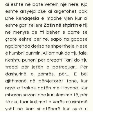
ai është në botë vetëm një herë. Kjo 
është arsyeja pse ai argëtohet pak. 
Dhe kënaqësia e madhe vjen kur ai 
është gati të lërë 
Zotin në shpirtin e tij
, 
në mënyrë që t'i bëhet e qartë se 
çfarë është për të, sapo ta godasë 
nga brenda derisa të shpërthejë. Nëse 
e humbni durimin, Ai lart nuk do t'ju falë. 
Kështu punoni për brezat! Tani do t'ju 
tregoj për jetën e patreguar... Për 
dashurinë e zemrës, për.... E bëj 
gjithmonë në përvjetorët tanë, kur 
ngre e trokas gotën me Havanë. Kur 
mbaron sezoni dhe kur ulem me të, për 
të rikujtuar kujtimet e verës e urimi më 
ysht në korr si atëherë kur sytë u 
dashuruan në auditor. Para syve të mi 
kërcejnë të gjitha gjërat e bukura që 
janë ndalur pranë udhës jetike. I shikoj, i 