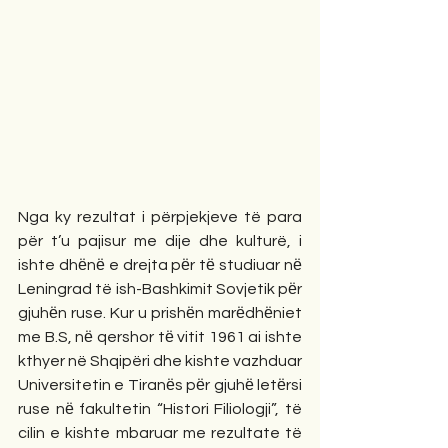
Nga ky rezultat i përpjekjeve të para 
për t’u pajisur me dije dhe kulturë, i 
ishte dhёnё e drejta pёr tё studiuar nё 
Leningrad të ish-Bashkimit Sovjetik pёr 
gjuhёn ruse. Kur u prishёn marёdhёniet 
me B.S, nё qershor tё vitit 1961 ai ishte 
kthyer në Shqipëri dhe kishte vazhduar 
Universitetin e Tiranёs pёr gjuhё letёrsi 
ruse nё fakultetin “Histori Filiologji”, të 
cilin e kishte mbaruar me rezultate të 