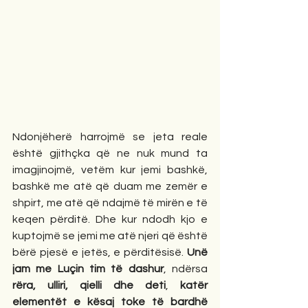
Ndonjëherë harrojmë se jeta reale 
është gjithçka që ne nuk mund ta 
imagjinojmë, vetëm kur jemi bashkë, 
bashkë me atë që duam me zemër e 
shpirt, me atë që ndajmë të mirën e të 
keqen përditë. Dhe kur ndodh kjo e 
kuptojmë se jemi me atë njeri që është 
bërë pjesë e jetës, e përditësisë. 
Unë 
jam me Luçin tim të dashur
, ndërsa 
rëra, ulliri, qielli dhe deti
, 
katër 
elementët e kësaj toke të bardhë 