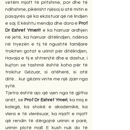
vetëm mjaft të pritshme, por dhe të 
ndihshme, pikërisht njësoj si atë mitin e 
pasqyrës që ka ekzistuar që në lindjen 
e saj. E kështu mendja dhe dora e 
Prof 
Dr Eshref Ymerit
 e ka harruar ardhjen 
në jetë, ka harruar ditëlindjen, ndërsa 
në tryezën e tij të ngushtë familjare 
trokiten gotat e urimit për ditëlindjen, 
Havaja e tij e shtrenjtë dhe e dashur, i 
kujton se tashmë është koha për të 
trokitur Gëzuar, si atëherë, si atë 
ditë… kur gëzimi vinte me një zjarr nga 
sytë.
Tjetra është ajo që vjen nga të gjitha 
anët, se 
Prof Dr Eshref Ymeri
, ka miq e 
kolegë, ka shokë e akademikë, ka 
vlera e të vlerësuar, ka mjaft e mjaft 
që rendin të dërgojnë urimin e parë, 
urimin plotë mall. E kush nuk do të 