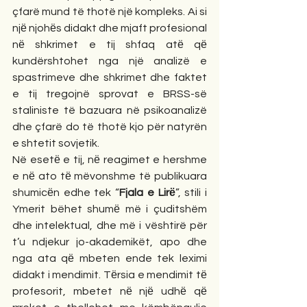
çfarë mund të thotë një kompleks. Ai si 
njё njohёs didakt dhe mjaft profesional 
nё shkrimet e tij shfaq atё qё 
kundërshtohet nga një analizë e 
spastrimeve dhe shkrimet dhe faktet 
e tij tregojnë sprovat e BRSS-së 
staliniste të bazuara në psikoanalizë 
dhe çfarë do të thotë kjo për natyrën 
e shtetit sovjetik.
Në esetё e tij, nё reagimet e hershme 
e nё ato tё mëvonshme të publikuara 
shumicёn edhe tek “
Fjala e Lirё
”, stili i 
Ymerit bëhet shumё më i çuditshëm 
dhe intelektual, dhe më i vështirë për 
t’u ndjekur jo-akademikët, apo dhe 
nga ata qё mbeten ende tek leximi 
didakt i mendimit. Tёrsia e mendimit tё 
profesorit, mbetet nё njё udhё qё 