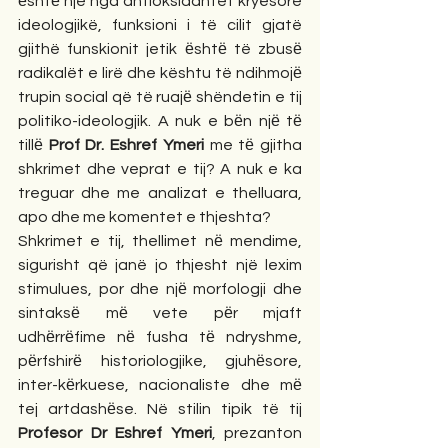
ёshtё një nga antioksidantët kryesorë 
ideologjikë, funksioni i të cilit gjatë 
gjithë funskionit jetik ёshtё të zbusё 
radikalët e lirë dhe kështu të ndihmojё 
trupin social që të ruajё shëndetin e tij 
politiko-ideologjik. A nuk e bёn njё tё 
tillё 
Prof Dr. Eshref Ymeri
 me tё gjitha 
shkrimet dhe veprat e tij? A nuk e ka 
treguar dhe me analizat e thelluara, 
apo dhe me komentet e thjeshta?
Shkrimet e tij, thellimet nё mendime, 
sigurisht që janë jo thjesht një lexim 
stimulues, por dhe njё morfologji dhe 
sintaksё mё vete pёr mjaft 
udhёrrёfime nё fusha tё ndryshme, 
pёrfshirё historiologjike, gjuhёsore, 
inter-kёrkuese, nacionaliste dhe mё 
tej artdashёse. Në stilin tipik të tij 
Profesor Dr Eshref Ymeri
, prezanton 