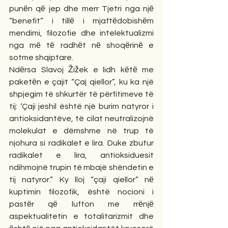
punёn qё jep dhe merr Tjetri nga njё 
“benefit” i tillё i mjaftёdobishёm 
mendimi, filozofie dhe intelektualizmi 
nga mё tё radhёt nё shoqёrinё e 
sotme shqiptare.
Ndёrsa Slavoj Žižek e lidh kёtё me 
paketёn e çajit “Çaj qiellor”, ku ka një 
shpjegim të shkurtër të përfitimeve të 
tij: ‘Çaji jeshil është një burim natyror i 
antioksidantëve, të cilat neutralizojnë 
molekulat e dëmshme në trup të 
njohura si radikalet e lira. Duke zbutur 
radikalet e lira, antioksiduesit 
ndihmojnë trupin të mbajë shëndetin e 
tij natyror.” Ky lloj “çaji qiellor” nё 
kuptimin filozofik, është nocioni i 
pastёr qё lufton me rrёnjё 
aspektualitetin e totalitarizmit dhe 