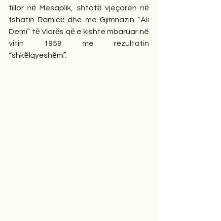
fillor nё Mesaplik, shtatё vjeçaren nё 
fshatin Ramicё dhe me Gjimnazin “Ali 
Demi” tё Vlorёs qё e kishte mbaruar në 
vitin 1959 me rezultatin 
“shkёlqyeshёm”.