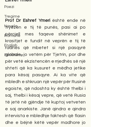
Eshref Ymeri!
Poezi
Tregime
Prof Dr Eshref Ymeri
 është ende në 
Novela
tryezën e tij të punës, pasi ai po 
përcjell mes faqeve shënimet e 
Romane
krasitjet e fundit në veprën e tij të 
English
radhës që mbetet si një pasqyrë 
globale, jo vetëm për Tjetrin, por dhe 
Përkthime
për vetë ekzistencën e rrjedhës së një 
shteti që ka kusuret e mëdha jetike 
para kësaj pasqyre. Ai ka vite që 
mbledh e shkruan një vepër për Rusinë 
egoiste, që ndoshta ky është thelbi i 
saj, thelbi i kësaj vepre, që vetë Rusia 
të jetë në gjëndje të kuptoj vetveten 
e saj anarkiste. Janë qindra e qindra 
intervista e mbledhje faktesh që flasin 
dhe e bëjnë këtë vepër madhore jo 