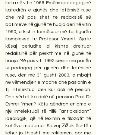
larta nё vitin 1966. Emёrimi pedagog nё 
katedrёn e gjuhёs dhe letёrsisё ruse 
dhe mё pas shef të redaksisё sё 
botimeve nё gjuhё tё huaja deri nё vitin 
1990, e kishin formёsuar mё tej figurёn 
komplekse tё Profesor Ymerit. Gjatё 
kёsaj periudhe ai kishte drejtuar 
redaksinё pёr pёrkthime nё gjuhё tё 
huaja. Mё pas viti 1992 sërish me punёn 
si pedagog pёr gjuhёn dhe letёrsinё 
ruse, deri mё 31 gusht 2003, e mbajti 
nё vёmendjen e madhe dhe pasionin e 
tij intelektual deri kur doli nё pesion. 
Dhe vёrtet ka dalё nё pension Prof Dr 
Eshref Ymeri? Kёtu qёndron enigma e 
njё intelektuali tё tillё “antioksidant” 
ideologjik, qё nё leximin e filozofit tё 
kohёve moderne, Slavoj Žižek ёshtё i 
lidhur jo thjesht me reklamёn, por me 