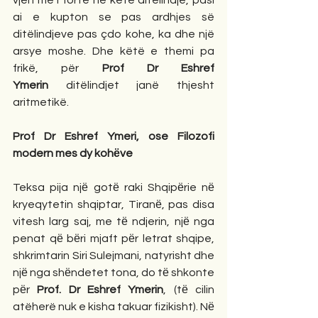
vjen më i fortë në këtë ditëlindje, pasi 
ai e kupton se pas ardhjes së 
ditëlindjeve pas çdo kohe, ka dhe një 
arsye moshe. Dhe këtë e themi pa 
frikë, për 
Prof Dr Eshref 
Ymerin
 ditëlindjet janë thjesht 
aritmetikë.
Prof Dr Eshref Ymeri, ose Filozofi 
modern mes dy kohёve
Teksa pija njё gotё raki Shqipёrie nё 
kryeqytetin shqiptar, Tiranё, pas disa 
vitesh larg saj, me tё ndjerin, njё nga 
penat qё bёri mjaft pёr letrat shqipe, 
shkrimtarin Siri Sulejmani, natyrisht dhe 
njё nga shёndetet tona, do tё shkonte 
pёr 
Prof. Dr Eshref Ymerin
, (tё cilin 
atëherë nuk e kisha takuar fizikisht). Nё 