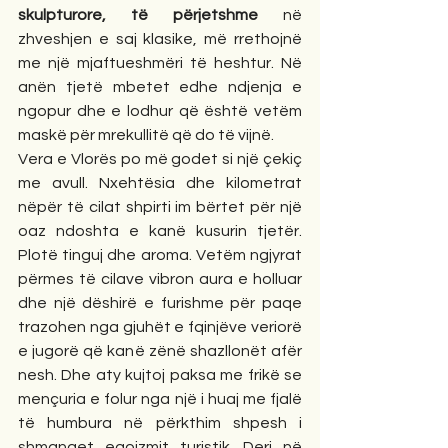
skulpturore, të përjetshme
 në 
zhveshjen e saj klasike, më rrethojnë 
me një mjaftueshmëri të heshtur. Në 
anën tjetë mbetet edhe ndjenja e 
ngopur dhe e lodhur që është vetëm 
maskë për mrekullitë që do të vijnë.
Vera e Vlorës po më godet si një çekiç 
me avull. Nxehtësia dhe kilometrat 
nëpër të cilat shpirti im bërtet për një 
oaz ndoshta e kanë kusurin tjetër. 
Plotë tinguj dhe aroma. Vetëm ngjyrat 
përmes të cilave vibron aura e holluar 
dhe një dëshirë e furishme për paqe 
trazohen nga gjuhët e fqinjëve veriorë 
e jugorë që kanë zënë shazllonët afër 
nesh. Dhe aty kujtoj paksa me frikë se 
mençuria e folur nga një i huaj me fjalë 
të humbura në përkthim shpesh i 
shmanget egoizmit turistik. Deri në 