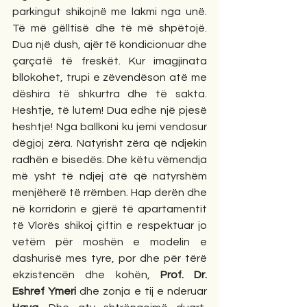
parkingut shikojnë me lakmi nga unë. 
Të më gëlltisë dhe të më shpëtojë. 
Dua një dush, ajër të kondicionuar dhe 
çarçafë të freskët. Kur imagjinata 
bllokohet, trupi e zëvendëson atë me 
dëshira të shkurtra dhe të sakta. 
Heshtje, të lutem! Dua edhe një pjesë 
heshtje! Nga ballkoni ku jemi vendosur 
dëgjoj zëra. Natyrisht zëra që ndjekin 
radhën e bisedës. Dhe këtu vëmendja 
më ysht të ndjej atë që natyrshëm 
menjëherë të rrëmben. Hap derën dhe 
në korridorin e gjerë të apartamentit 
të Vlorës shikoj çiftin e respektuar jo 
vetëm për moshën e modelin e 
dashurisë mes tyre, por dhe për tërë 
ekzistencën dhe kohën, 
Prof. Dr. 
Eshref Ymeri
 dhe zonja e tij e nderuar 