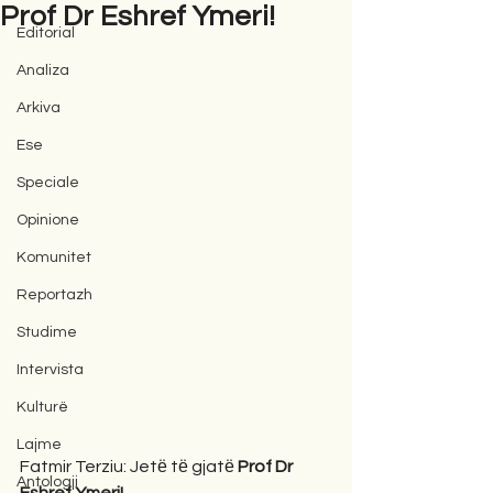
Prof Dr Eshref Ymeri!
Editorial
Analiza
Arkiva
Ese
Speciale
Opinione
Komunitet
Reportazh
Studime
Intervista
Kulturë
Lajme
Fatmir Terziu: Jetё tё gjatё 
Prof Dr 
Antologji