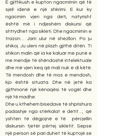
E gjithkush e kupton ngacmimin që të 
sjell idenë e një shkrimi. E kur ky 
ngacmim vjen nga deti, natyrisht 
është më i ndjeshëm diskursi që 
shtrydhet nga sikleti. Dhe ngacmimin e 
trazon… Jam ulur në shezllon. Po ju 
shikoj. Ju uleni në plazh gjithë ditën. Ti 
shikon malin që ia ke kaluar me punë e 
me mendje të shëndoshë intelektuale 
dhe më vjen keq që mali nuk e di këtë. 
Të mendosh dhe të mos e mendosh, 
kjo është situata. Dhe në jetë ka 
gjithmonë një kënaqësi të vogël dhe 
një të madhe.
Dhe u kthehem bisedave të shprishura 
padashje nga stërkalat e detit…, që 
yshten të dëgjojnë e të  përcjellin 
diskursin tjetër përtej sikletit. Sepse 
një person së pari duhet të kuptojë se 