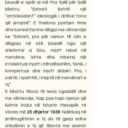
bisedё e sipёr ai mё tha fjalё pёr fjalё 
kёshtu: “Eshrefi ёshtё njё 
“antioksidant” ideologjik i ditёve tona 
qё jetojmё”. E thellova pyetjen time 
dhe kurreshtja ime dёgjoi me vёmendje 
se “Eshrefi, pra pёr njeriun tё cilin e 
dёgjoja nё atё bisedё nga njё 
shkrimtar si Siriu, mjaft rebel nё 
mendime, ishte dhe mbetej njё 
intelektual mjaft i rrёndёsishёm, fisnik, i 
kompletuar dhe mjaft didakt. Pra, i 
saktё, i qashtёr, i rreptё nё mendimet e 
tij.”
E kёshtu fillova tё lexoj ngadalё dhe 
me vёmendje, hap pas hapi njeriun qё 
kishte lindur nё fshatin Mesaplik të 
Vlorës mё 
25 dhjetor 1938
. Ndёrkaq nё 
jetёrrugёtimin e tij do tё gjeja edhe 
shkollimin e tij qё fillonte me arsimin 