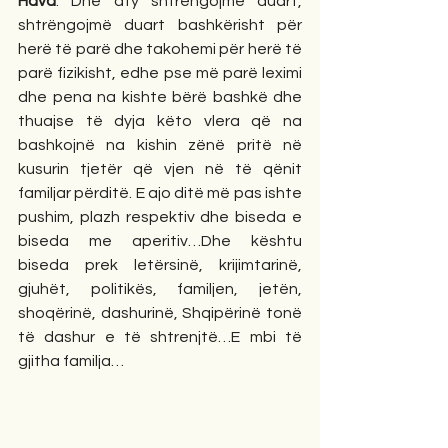
Hava
. Dhe aty shtrëngojmë duart, 
shtrëngojmë duart bashkërisht për 
herë të parë dhe takohemi për herë të 
parë fizikisht, edhe pse më parë leximi 
dhe pena na kishte bërë bashkë dhe 
thuajse të dyja këto vlera që na 
bashkojnë na kishin zënë pritë në 
kusurin tjetër që vjen në të qënit 
familjar përditë. E ajo ditë më pas ishte 
pushim, plazh respektiv dhe biseda e 
biseda me aperitiv…Dhe kështu 
biseda prek letërsinë, krijimtarinë, 
gjuhët, politikës, familjen, jetën, 
shoqërinë, dashurinë, Shqipërinë tonë 
të dashur e të shtrenjtë…E mbi të 
gjitha familja…