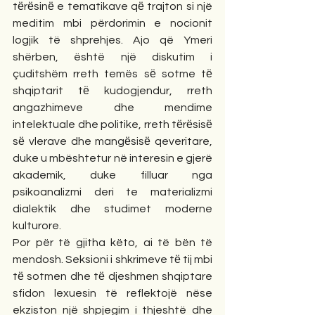
tёrёsinё e tematikave qё trajton si një 
meditim mbi përdorimin e nocionit 
logjik të shprehjes. Ajo që Ymeri 
shërben, është një diskutim i 
çuditshëm rreth temës sё sotme tё 
shqiptarit tё kudogjendur, rreth 
angazhimeve dhe mendime 
intelektuale dhe politike, rreth tёrёsisё 
sё vlerave dhe mangёsisё qeveritare, 
duke u mbështetur në interesin e gjerë 
akademik, duke filluar nga 
psikoanalizmi deri te materializmi 
dialektik dhe studimet moderne 
kulturore.
Por për të gjitha këto, ai të bën të 
mendosh. Seksioni i shkrimeve tё tij mbi 
tё sotmen dhe tё djeshmen shqiptare 
sfidon lexuesin të reflektojë nëse 
ekziston një shpjegim i thjeshtë dhe 