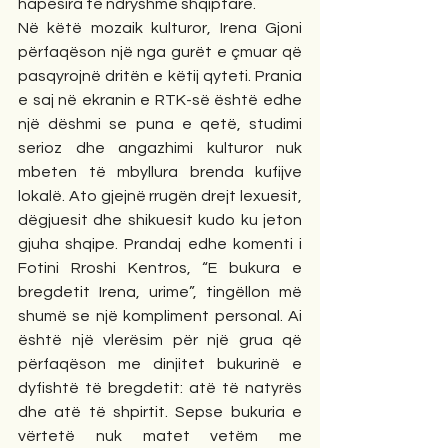
hapësira të ndryshme shqiptare.
Në këtë mozaik kulturor, Irena Gjoni 
përfaqëson një nga gurët e çmuar që 
pasqyrojnë dritën e këtij qyteti. Prania 
e saj në ekranin e RTK-së është edhe 
një dëshmi se puna e qetë, studimi 
serioz dhe angazhimi kulturor nuk 
mbeten të mbyllura brenda kufijve 
lokalë. Ato gjejnë rrugën drejt lexuesit, 
dëgjuesit dhe shikuesit kudo ku jeton 
gjuha shqipe. Prandaj edhe komenti i 
Fotini Rroshi Kentros, “E bukura e 
bregdetit Irena, urime”, tingëllon më 
shumë se një kompliment personal. Ai 
është një vlerësim për një grua që 
përfaqëson me dinjitet bukurinë e 
dyfishtë të bregdetit: atë të natyrës 
dhe atë të shpirtit. Sepse bukuria e 
vërtetë nuk matet vetëm me 