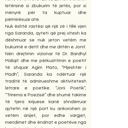
letërsinë si zbukurim të jetës, por si 
mënyrë për ta kuptuar dhe 
përmirësuar atë.
Nuk është rastësi që një zë i tillë vjen 
nga Saranda, qyteti që prej vitesh ka 
dëshmuar se nuk jeton vetëm me 
bukurinë e detit dhe me dritën e Jonit. 
Nën drejtimin vizionar të Dr. Bardhyl 
Maliqit dhe me përkushtimin e poetit 
të shquar Agim Mato, “Mjeshtër i 
Madh”, Saranda ka ndërtuar një 
traditë të admirueshme aktivitetesh 
letrare e poetike. “Joni Poetik”, 
“Trirema e Poezisë” dhe shumë takime 
të tjera krijuese kanë shndërruar 
qytetin në një port ku ankorohen jo 
vetëm anijet, por edhe vargjet, 
mendimet dhe ëndrrat e poetëve nga 