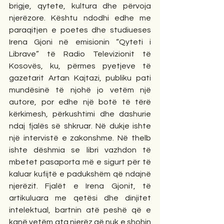
brigje, qytete, kultura dhe përvoja 
njerëzore. Kështu ndodhi edhe me 
paraqitjen e poetes dhe studiueses 
Irena Gjoni në emisionin “Qyteti i 
Librave” të Radio Televizionit të 
Kosovës, ku, përmes pyetjeve të 
gazetarit Artan Kajtazi, publiku pati 
mundësinë të njohë jo vetëm një 
autore, por edhe një botë të tërë 
kërkimesh, përkushtimi dhe dashurie 
ndaj fjalës së shkruar. Në dukje ishte 
një intervistë e zakonshme. Në thelb 
ishte dëshmia se libri vazhdon të 
mbetet pasaporta më e sigurt për të 
kaluar kufijtë e padukshëm që ndajnë 
njerëzit. Fjalët e Irena Gjonit, të 
artikuluara me qetësi dhe dinjitet 
intelektual, bartnin atë peshë që e 
kanë vetëm ata njerëz që nuk e shohin 