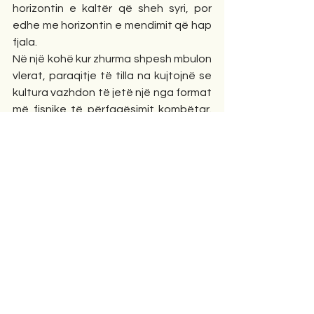
horizontin e kaltër që sheh syri, por 
edhe me horizontin e mendimit që hap 
fjala.
Në një kohë kur zhurma shpesh mbulon 
vlerat, paraqitje të tilla na kujtojnë se 
kultura vazhdon të jetë një nga format 
më fisnike të përfaqësimit kombëtar. 
Dhe kur një poete nga Saranda flet në 
“Qytetin e Librave”, nuk është vetëm 
ajo që dëgjohet; dëgjohet jehona e 
një qyteti, e një tradite letrare dhe e 
një komuniteti krijues që vazhdon të 
besojë se fjala e bukur është ende 
forca më e madhe që lidh njerëzit.
Editorial