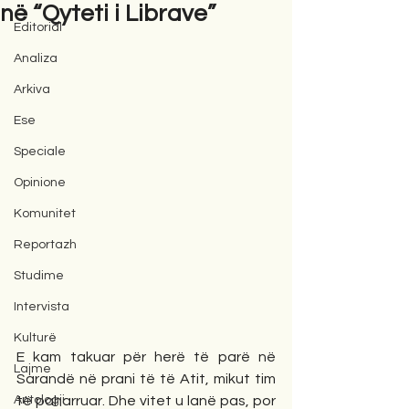
në “Qyteti i Librave”
Editorial
Analiza
Arkiva
Ese
Speciale
Opinione
Komunitet
Reportazh
Studime
Intervista
Kulturë
E kam takuar për herë të parë në 
Lajme
Sarandë në prani të të Atit, mikut tim 
Antologji
të paharruar. Dhe vitet u lanë pas, por 