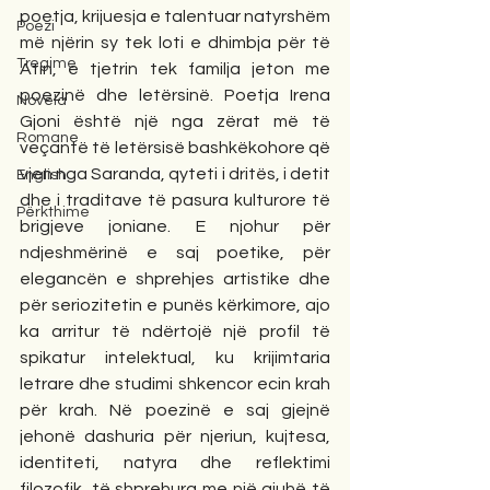
poetja, krijuesja e talentuar natyrshëm 
Poezi
më njërin sy tek loti e dhimbja për të 
Tregime
Atin, e tjetrin tek familja jeton me 
poezinë dhe letërsinë. Poetja Irena 
Novela
Gjoni është një nga zërat më të 
Romane
veçantë të letërsisë bashkëkohore që 
vjen nga Saranda, qyteti i dritës, i detit 
English
dhe i traditave të pasura kulturore të 
Përkthime
brigjeve joniane. E njohur për 
ndjeshmërinë e saj poetike, për 
elegancën e shprehjes artistike dhe 
për seriozitetin e punës kërkimore, ajo 
ka arritur të ndërtojë një profil të 
spikatur intelektual, ku krijimtaria 
letrare dhe studimi shkencor ecin krah 
për krah. Në poezinë e saj gjejnë 
jehonë dashuria për njeriun, kujtesa, 
identiteti, natyra dhe reflektimi 
filozofik, të shprehura me një gjuhë të 