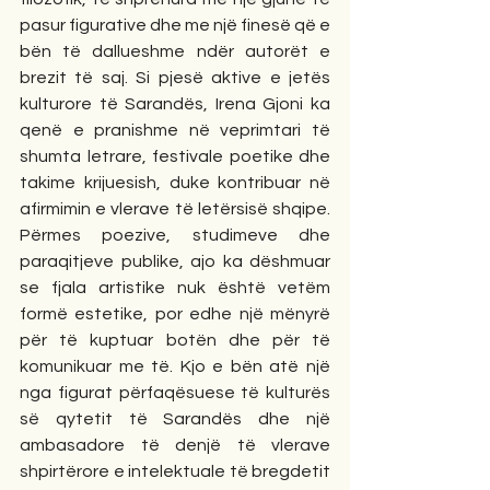
pasur figurative dhe me një finesë që e 
bën të dallueshme ndër autorët e 
brezit të saj. Si pjesë aktive e jetës 
kulturore të Sarandës, Irena Gjoni ka 
qenë e pranishme në veprimtari të 
shumta letrare, festivale poetike dhe 
takime krijuesish, duke kontribuar në 
afirmimin e vlerave të letërsisë shqipe. 
Përmes poezive, studimeve dhe 
paraqitjeve publike, ajo ka dëshmuar 
se fjala artistike nuk është vetëm 
formë estetike, por edhe një mënyrë 
për të kuptuar botën dhe për të 
komunikuar me të. Kjo e bën atë një 
nga figurat përfaqësuese të kulturës 
së qytetit të Sarandës dhe një 
ambasadore të denjë të vlerave 
shpirtërore e intelektuale të bregdetit 