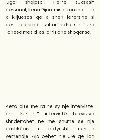
jugor shqiptar. Përtej suksesit 
personal, Irena Gjoni mishëron modelin 
e krijueses që e sheh letërsinë si 
përgjegjësi ndaj kulturës dhe si një urë 
lidhëse mes dijes, artit dhe shoqërisë.
Këto ditë më ra në sy një intervistë, 
dhe kur një intervistë televizive 
shndërrohet në më shumë se një 
bashkëbisedim natyrisht meriton 
vëmendje. Ajo bëhet një urë që lidh 