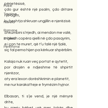
përjetësisë,
Poezi
çdo gur është një psalm, çdo dritare 
Tregime
një agim,
ku heshtja shkruan ungjillin e njerëzisë.
Novela
Romane
Shkumbini s’rrjedh, ai mendon me valë,
mbledh copëra qielli në çdo pasqyrim,
English
e i çon te muret, që t’u falë një fjalë,
Përkthime
siç fal pema hijen pa kërkuar shpërblim.
Kalaja nuk ruan veç portat e qytetit,
por drojën e ndjeshme të shpirtit 
njerëzor,
aty era lexon dorëshkrimin e planetit,
me nur karakafteje e frymëzim hyjnor.
Elbasan, ti s’je vend, je një mënyrë 
drite,
ku njeriu bëhet urë mes tokës dhe 