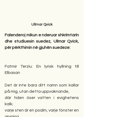
Ullmar Qvick
Falenderoj mikun e nderuar shkrimtarin 
dhe studiuesin suedez, Ullmar Qvick, 
për përkthimin në gjuhën suedeze:
Fatmir Terziu: En lyrisk hyllning till 
Elbasan
Det är inte bara ditt namn som kallar 
på mig, utan detta uppvaknande,
där tiden öser vatten i evighetens 
kalk;
varje sten är en psalm, varje fönster en 
gryning,