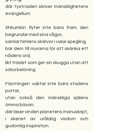
där tystnaden skriver mänsklighetens 
evangelium.
Shkumbin flyter inte bara fram; den 
begrundar med sina vågor,
samlar himlens skärvor i varje spegling,
bär dem till murarna för att skänka ett 
nådens ord,
likt trädet som ger sin skugga utan att 
söka belöning.
Fästningen vaktar inte bara stadens 
portar,
utan också den mänskliga själens 
ömma bävan;
där läser vinden planetens manuskript,
i skenet av uråldrig visdom och 
gudomlig inspiration.