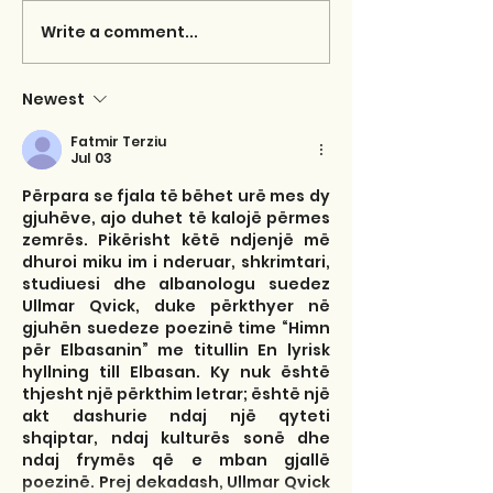
Write a comment...
Newest
Fatmir Terziu
Jul 03
Përpara se fjala të bëhet urë mes dy 
gjuhëve, ajo duhet të kalojë përmes 
zemrës. Pikërisht këtë ndjenjë më 
dhuroi miku im i nderuar, shkrimtari, 
studiuesi dhe albanologu suedez 
Ullmar Qvick, duke përkthyer në 
gjuhën suedeze poezinë time “Himn 
për Elbasanin” me titullin En lyrisk 
hyllning till Elbasan. Ky nuk është 
thjesht një përkthim letrar; është një 
akt dashurie ndaj një qyteti 
shqiptar, ndaj kulturës sonë dhe 
ndaj frymës që e mban gjallë 
poezinë. Prej dekadash, Ullmar Qvick 