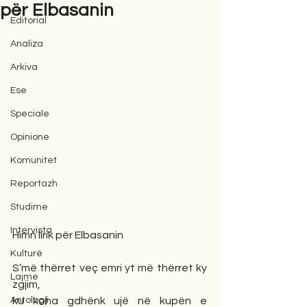
për Elbasanin
Editorial
Analiza
Arkiva
Ese
Speciale
Opinione
Komunitet
Reportazh
Studime
Intervista
Himn lirik për Elbasanin
Kulturë
S’më thërret veç emri yt më thërret ky 
Lajme
zgjim,
Antologji
ku koha gdhënk ujë në kupën e 