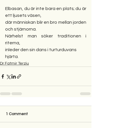
Elbasan, du är inte bara en plats; du är 
ett ljusets väsen,
där människan blir en bro mellan jorden 
och stjärnorna.
Närhelst man söker traditionen i 
riterna,
inleder den sin dans i turturduvans 
hjärta.
Dr Fatmir Terziu
1 Comment