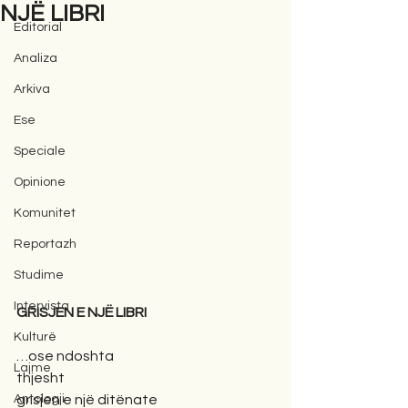
NJË LIBRI
Editorial
Analiza
Arkiva
Ese
Speciale
Opinione
Komunitet
Reportazh
Studime
Intervista
GRISJEN E NJË LIBRI
Kulturë
…ose ndoshta
Lajme
thjesht
Antologji
grisjen e një ditënate