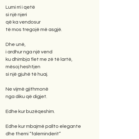
Lumi rri i qetë
si një njeri
që ka vendosur
të mos tregojë më asgjë.
Dhe unë,
i ardhur nga një vend
ku dhimbja flet me zë të lartë,
mësoj heshtjen
si një gjuhë të huaj.
Ne vijmë gjithmonë
nga diku që digjet.
Edhe kur buzëqeshim.
Edhe kur mbajmë pallto elegante
dhe themi “faleminderit”