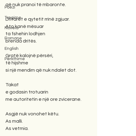
që nuk pranoi të mbaronte.
Poezi
Tregime
Dritaret e qytetit rrinë zgjuar.
Ato kanë mësuar
Novela
ta fshehin lodhjen
Romane
brenda dritës.
English
Gratë kalojnë përsëri,
Përkthime
të hijshme
si një mendim që nuk ndalet dot.
Takat
e godasin trotuarin
me autoritetin e një ore zvicerane.
Asgjë nuk vonohet këtu.
As malli.
As vetmia.