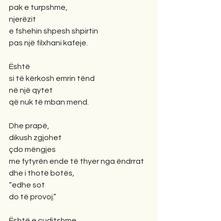
pak e turpshme,
njerëzit
e fshehin shpesh shpirtin
pas një filxhani kafeje.
Është
si të kërkosh emrin tënd
në një qytet
që nuk të mban mend.
Dhe prapë,
dikush zgjohet
çdo mëngjes
me fytyrën ende të thyer nga ëndrrat
dhe i thotë botës,
“edhe sot
do të provoj.”
Është e çuditshme