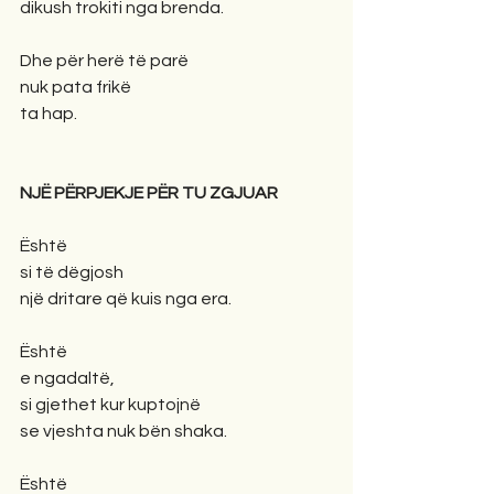
dikush trokiti nga brenda.
Dhe për herë të parë
nuk pata frikë
ta hap.
NJË PËRPJEKJE PËR TU ZGJUAR
Është
si të dëgjosh
një dritare që kuis nga era.
Është
e ngadaltë,
si gjethet kur kuptojnë
se vjeshta nuk bën shaka.
Është