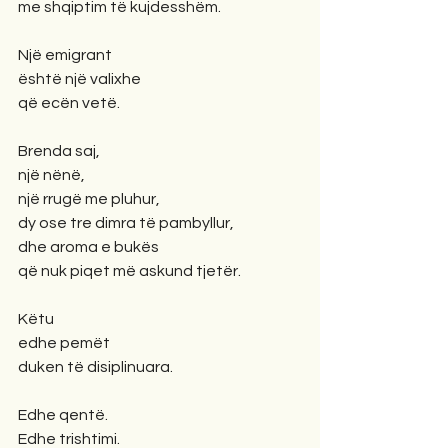
me shqiptim të kujdesshëm.
Një emigrant
është një valixhe
që ecën vetë.
Brenda saj,
një nënë,
një rrugë me pluhur,
dy ose tre dimra të pambyllur,
dhe aroma e bukës
që nuk piqet më askund tjetër.
Këtu
edhe pemët
duken të disiplinuara.
Edhe qentë.
Edhe trishtimi.