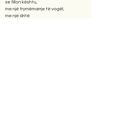
se fillon kështu,
me një frymëmarrje të vogël,
me një dritë
që nuk bie në sy,
me një zog
që vazhdon të këndojë
edhe mbi telat e tensionit.
Ndoshta
zgjimi nuk është triumf.
Ndoshta është vetëm
ajo përpjekja e heshtur
për të mos u bërë gur.
Rreth, vetëm rreth kësaj bote,
që nga mungesa jote.