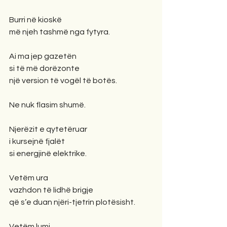
Burri në kioskë
më njeh tashmë nga fytyra.
Ai ma jep gazetën
si të më dorëzonte
një version të vogël të botës.
Ne nuk flasim shumë.
Njerëzit e qytetëruar
i kursejnë fjalët
si energjinë elektrike.
Vetëm ura
vazhdon të lidhë brigje
që s’e duan njëri-tjetrin plotësisht.
Vetëm lumi