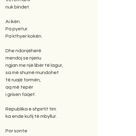
nuk bindet.
Ai ikën.
Pa pyetur.
Pa kthyer kokën.
Dhe ndonjëherë
mendoj se njeriu
ngjan me një libër të lagur,
sa më shumë mundohet
të ruajë formën,
aq më tepër
i grisen faqet.
Republika e shpirtit tim
ka ende kufij të mbyllur.
Por sonte