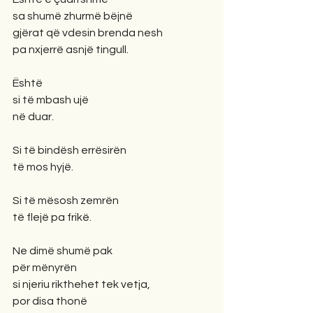
sa shumë zhurmë bëjnë
gjërat që vdesin brenda nesh
pa nxjerrë asnjë tingull.
Është
si të mbash ujë
në duar.
Si të bindësh errësirën
të mos hyjë.
Si të mësosh zemrën
të flejë pa frikë.
Ne dimë shumë pak
për mënyrën
si njeriu rikthehet tek vetja,
por disa thonë