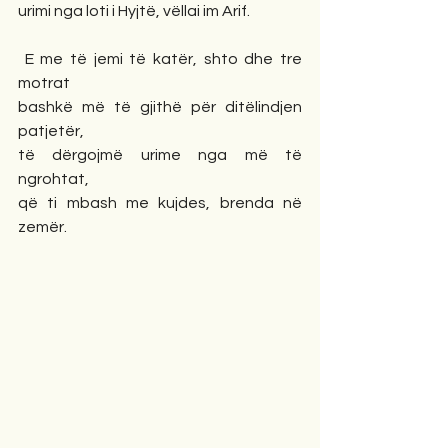
urimi nga loti i Hyjtë, vëllai im Arif.
 E me të jemi të katër, shto dhe tre 
motrat
bashkë më të gjithë për ditëlindjen 
patjetër,
të dërgojmë urime nga më të 
ngrohtat,
që ti mbash me kujdes, brenda në 
zemër.