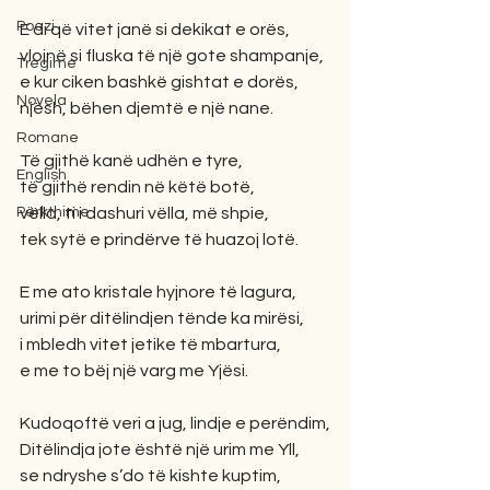
Poezi
E di që vitet janë si dekikat e orës,
vlojnë si fluska të një gote shampanje,
Tregime
e kur ciken bashkë gishtat e dorës,
Novela
njësh, bëhen djemtë e një nane.
Romane
Të gjithë kanë udhën e tyre,
English
të gjithë rendin në këtë botë,
Përkthime
vëlla, ti i dashuri vëlla, më shpie,
tek sytë e prindërve të huazoj lotë.
E me ato kristale hyjnore të lagura,
urimi për ditëlindjen tënde ka mirësi,
i mbledh vitet jetike të mbartura,
e me to bëj një varg me Yjësi.
Kudoqoftë veri a jug, lindje e perëndim,
Ditëlindja jote është një urim me Yll,
se ndryshe s’do të kishte kuptim,