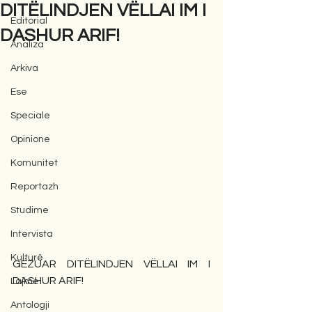
DITËLINDJEN VËLLAI IM I
Editorial
DASHUR ARIF!
Analiza
Arkiva
Ese
Speciale
Opinione
Komunitet
Reportazh
Studime
Intervista
Kulturë
GËZUAR DITËLINDJEN VËLLAI IM I 
DASHUR ARIF!
Lajme
Antologji