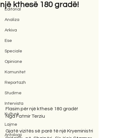
një kthesë 180 gradë!
Editorial
Analiza
Arkiva
Ese
Speciale
Opinione
Komunitet
Reportazh
Studime
Intervista
Flasim për një kthesë 180 gradë!
Kulturë
Nga Fatmir Terziu
Lajme
Gjatë vizitës së parë të një Kryeministri 
Antologji