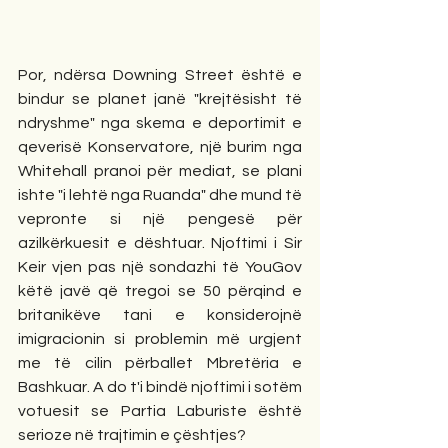
Por, ndërsa Downing Street është e 
bindur se planet janë "krejtësisht të 
ndryshme" nga skema e deportimit e 
qeverisë Konservatore, një burim nga 
Whitehall pranoi për mediat, se plani 
ishte "i lehtë nga Ruanda" dhe mund të 
vepronte si një pengesë për 
azilkërkuesit e dështuar. Njoftimi i Sir 
Keir vjen pas një sondazhi të YouGov 
këtë javë që tregoi se 50 përqind e 
britanikëve tani e konsiderojnë 
imigracionin si problemin më urgjent 
me të cilin përballet Mbretëria e 
Bashkuar. A do t'i bindë njoftimi i sotëm 
votuesit se Partia Laburiste është 
serioze në trajtimin e çështjes?