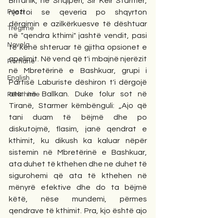
Britanik, në Shqipëri, Sir Keir Starmer, 
Poezi
njoftoi se qeveria po shqyrton 
dërgimin e azilkërkuesve të dështuar 
Tregime
në "qendra kthimi" jashtë vendit, pasi 
Novela
të kenë shteruar të gjitha opsionet e 
apelimit. Në vend që t'i mbajnë njerëzit 
Romane
në Mbretërinë e Bashkuar, grupi i 
English
Partisë Laburiste dëshiron t'i dërgojë 
ata në Ballkan. Duke folur sot në 
Përkthime
Tiranë, Starmer këmbënguli: „Ajo që 
tani duam të bëjmë dhe po 
diskutojmë, flasim, janë qendrat e 
kthimit, ku dikush ka kaluar nëpër 
sistemin në Mbretërinë e Bashkuar, 
ata duhet të kthehen dhe ne duhet të 
sigurohemi që ata të kthehen në 
mënyrë efektive dhe do ta bëjmë 
këtë, nëse mundemi, përmes 
qendrave të kthimit. Pra, kjo është ajo 