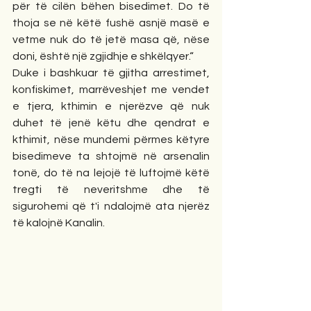
për të cilën bëhen bisedimet. Do të 
thoja se në këtë fushë asnjë masë e 
vetme nuk do të jetë masa që, nëse 
doni, është një zgjidhje e shkëlqyer.“
Duke i bashkuar të gjitha arrestimet, 
konfiskimet, marrëveshjet me vendet 
e tjera, kthimin e njerëzve që nuk 
duhet të jenë këtu dhe qendrat e 
kthimit, nëse mundemi përmes këtyre 
bisedimeve ta shtojmë në arsenalin 
tonë, do të na lejojë të luftojmë këtë 
tregti të neveritshme dhe të 
sigurohemi që t'i ndalojmë ata njerëz 
të kalojnë Kanalin.