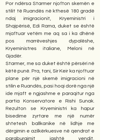
Por ndërsa Starmer njofton skemën e 
stilit të Ruandës në kthesë 180 gradë 
ndaj imigracionit, Kryeministri i 
Shqipërisë, Edi Rama, duket se është 
mjaftuar vetëm me aq sa i ka dhënë 
pos marrëveshjes dypalëshe, 
Kryeministres italiane, Meloni në 
Gjadër.
Starmer, me sa duket është përsëri në 
këtë punë. Pra, tani, Sir Keir ka njoftuar 
plane për një skemë imigracioni në 
stilin e Ruandës, pasi hoqi dorë nga një 
ide mjaft e ngjashme e paraqitur nga 
partia Konservatore e Rishi Sunak. 
Rezulton se Kryeministri ka hapur 
bisedime zyrtare me një numër 
shtetesh ballkanike në lidhje me 
dërgimin e azilkërkuesve në qendrat e 
paraburgimit jashtë vendit, 