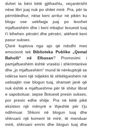
duhet ta bëni këtë gjithashtu, veçanërisht 
nëse libri juaj nuk po shitet mirë. Pra, për ta 
përmbledhur, nëse keni arritur në pikën ku 
blogu ose uebfaqja juaj po lexohet 
mjaftueshëm dhe i keni mbajtur lexuesit tuaj 
t'i kthehen përsëri dhe përsëri, atëherë keni 
pasur sukses.
Çfarë kuptova nga ajo që ndodhi mes 
emocionit tek 
Biblioteka Publike „Qemal 
Baholli“ në Elbasan
? Promovimi i 
pamjaftueshëm është vrasësi i shkrimtarëve 
dhe „jo mjaftueshëm“ mund të nënkuptojë se 
ndërsa keni një ndjekës të shkëlqyeshëm në 
uebsajtin ose blogun tuaj, shanset janë që 
nuk është e mjaftueshme për të shitur librat 
e sapobotuar, sepse Botuesit presin sukses, 
por presin edhe shitje. Pra në këtë pikë 
ekziston një mënyrë e thjeshtë për t'ju 
ndihmuar. Shkoni në blogun tuaj dhe 
shkruani një koment të mirë, të menduar 
mirë, shkruani emrin dhe blogun tuaj dhe 