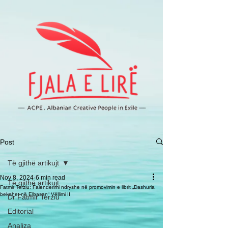
Post
Të gjithë artikujt
Nov 8, 2024
6 min read
Të gjithë artikujt
Fatmir Terziu: Falenderimi ndryshe në promovimin e librit „Dashuria
bekohet në Elbasan“ Vëllimi II
Dr Fatmir Terziu
Editorial
Analiza