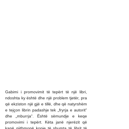
Gabimi i promovimit të tepërt të një libri, 
ndoshta ky është dhe një problem tjetër, pra 
që ekziston një gjë e tillë, dhe që natyrshëm 
e tejçon librin padashje tek „fryrja e autorit“ 
dhe „mburrja“. Është sëmundje e keqe 
promovimi i tepërt. Këta janë njerëzit që 
kanë gjithmonë kopje të shumta të librit të 