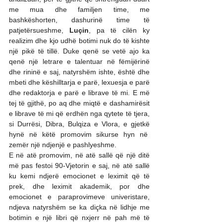
me mua dhe familjen time, me 
bashkëshorten, dashurinë time të 
patjetërsueshme, 
Luçin
, pa të cilën ky 
realizim dhe kjo udhë botimi nuk do të kishte 
një pikë të tillë. Duke qenë se vetë ajo ka 
qenë një letrare e talentuar në fëmijërinë 
dhe rininë e saj, natyrshëm ishte, është dhe 
mbeti dhe këshilltarja e parë, lexuesja e parë 
dhe redaktorja e parë e librave të mi. E më 
tej të gjithë, po aq dhe miqtë e dashamirësit 
e librave të mi që erdhën nga qytete të tjera, 
si Durrësi, Dibra, Bulqiza e Vlora, e gjetkë 
hynë në këtë promovim sikurse hyn në  
zemër një ndjenjë e pashlyeshme.
E në atë promovim, në atë sallë që një ditë 
më pas festoi 90-Vjetorin e saj, në atë sallë 
ku kemi ndjerë emocionet e leximit që të 
prek, dhe leximit akademik, por dhe 
emocionet e paraprovimeve univeristare, 
ndjeva natyrshëm se ka diçka në lidhje me 
botimin e një libri që nxjerr në pah më të 