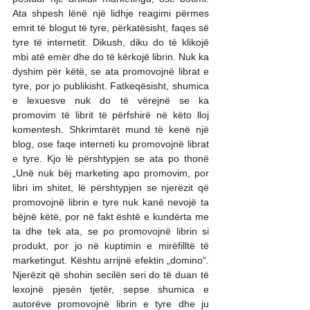
Ata shpesh lënë një lidhje reagimi përmes 
emrit të blogut të tyre, përkatësisht, faqes së 
tyre të internetit. Dikush, diku do të klikojë 
mbi atë emër dhe do të kërkojë librin. Nuk ka 
dyshim për këtë, se ata promovojnë librat e 
tyre, por jo publikisht. Fatkeqësisht, shumica 
e lexuesve nuk do të vërejnë se ka 
promovim të librit të përfshirë në këto lloj 
komentesh. Shkrimtarët mund të kenë një 
blog, ose faqe interneti ku promovojnë librat 
e tyre. Kjo lë përshtypjen se ata po thonë 
„Unë nuk bëj marketing apo promovim, por 
libri im shitet, lë përshtypjen se njerëzit që 
promovojnë librin e tyre nuk kanë nevojë ta 
bëjnë këtë, por në fakt është e kundërta me 
ta dhe tek ata, se po promovojnë librin si 
produkt, por jo në kuptimin e mirëfilltë të 
marketingut. Kështu arrijnë efektin „domino“. 
Njerëzit që shohin secilën seri do të duan të 
lexojnë pjesën tjetër, sepse shumica e 
autorëve promovojnë librin e tyre dhe ju 