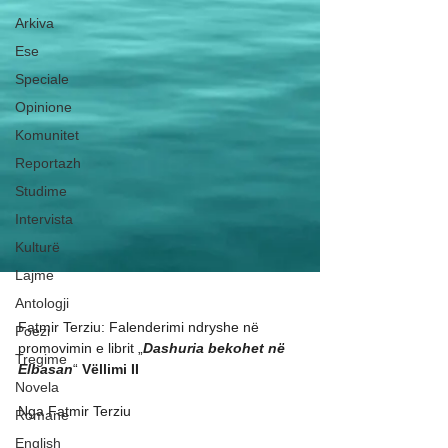
Arkiva
Ese
Speciale
Opinione
Komunitet
Reportazh
Studime
Intervista
Kulturë
Lajme
Antologji
Fatmir Terziu: Falenderimi ndryshe në 
Poezi
promovimin e librit „
Dashuria bekohet në 
Tregime
Elbasan
“ 
Vëllimi II
Novela
Nga Fatmir Terziu
Romane
English