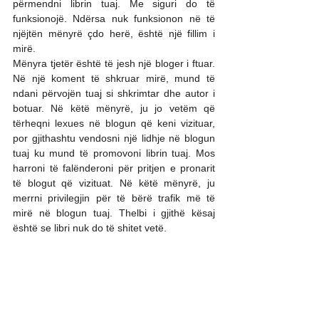
përmendni librin tuaj. Me siguri do të 
funksionojë. Ndërsa nuk funksionon në të 
njëjtën mënyrë çdo herë, është një fillim i 
mirë.
Mënyra tjetër është të jesh një bloger i ftuar. 
Në një koment të shkruar mirë, mund të 
ndani përvojën tuaj si shkrimtar dhe autor i 
botuar. Në këtë mënyrë, ju jo vetëm që 
tërheqni lexues në blogun që keni vizituar, 
por gjithashtu vendosni një lidhje në blogun 
tuaj ku mund të promovoni librin tuaj. Mos 
harroni të falënderoni për pritjen e pronarit 
të blogut që vizituat. Në këtë mënyrë, ju 
merrni privilegjin për të bërë trafik më të 
mirë në blogun tuaj. Thelbi i gjithë kësaj 
është se libri nuk do të shitet vetë.