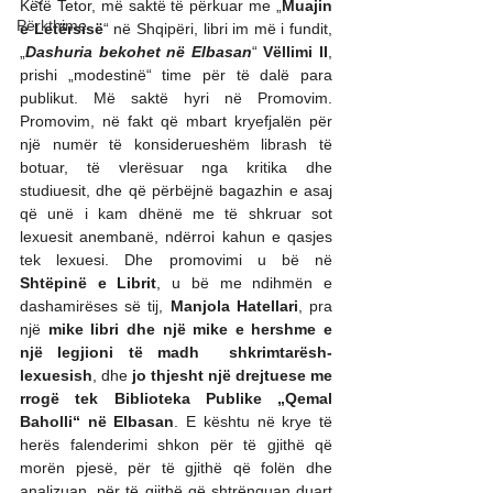
Këtë Tetor, më saktë të përkuar me „
Muajin 
Përkthime
e Letërsisë
“ në Shqipëri, libri im më i fundit, 
„
Dashuria bekohet në Elbasan
“ 
Vëllimi II
, 
prishi „modestinë“ time për të dalë para 
publikut. Më saktë hyri në Promovim. 
Promovim, në fakt që mbart kryefjalën për 
një numër të konsiderueshëm librash të 
botuar, të vlerësuar nga kritika dhe 
studiuesit, dhe që përbëjnë bagazhin e asaj 
që unë i kam dhënë me të shkruar sot 
lexuesit anembanë, ndërroi kahun e qasjes 
tek lexuesi. Dhe promovimi u bë në 
Shtëpinë e Librit
, u bë me ndihmën e 
dashamirëses së tij, 
Manjola Hatellari
, pra 
një 
mike libri dhe një mike e hershme e 
një legjioni të madh  shkrimtarësh-
lexuesish
, dhe 
jo thjesht një drejtuese me 
rrogë tek Biblioteka Publike „Qemal 
Baholli“ në Elbasan
. E kështu në krye të 
herës falenderimi shkon për të gjithë që 
morën pjesë, për të gjithë që folën dhe 
analizuan, për të gjithë që shtrënguan duart 