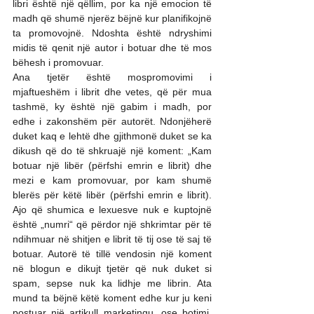
libri është një qëllim, por ka një emocion të 
madh që shumë njerëz bëjnë kur planifikojnë 
ta promovojnë. Ndoshta është ndryshimi 
midis të qenit një autor i botuar dhe të mos 
bëhesh i promovuar.
Ana tjetër është mospromovimi i 
mjaftueshëm i librit dhe vetes, që për mua 
tashmë, ky është një gabim i madh, por 
edhe i zakonshëm për autorët. Ndonjëherë 
duket kaq e lehtë dhe gjithmonë duket se ka 
dikush që do të shkruajë një koment: „Kam 
botuar një libër (përfshi emrin e librit) dhe 
mezi e kam promovuar, por kam shumë 
blerës për këtë libër (përfshi emrin e librit). 
Ajo që shumica e lexuesve nuk e kuptojnë 
është „numri“ që përdor një shkrimtar për të 
ndihmuar në shitjen e librit të tij ose të saj të 
botuar. Autorë të tillë vendosin një koment 
në blogun e dikujt tjetër që nuk duket si 
spam, sepse nuk ka lidhje me librin. Ata 
mund ta bëjnë këtë koment edhe kur ju keni 
postuar një artikull marketingu, ose botimi. 