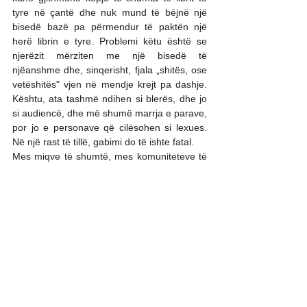
tyre në çantë dhe nuk mund të bëjnë një 
bisedë bazë pa përmendur të paktën një 
herë librin e tyre. Problemi këtu është se 
njerëzit mërziten me një bisedë të 
njëanshme dhe, sinqerisht, fjala „shitës, ose 
vetëshitës" vjen në mendje krejt pa dashje. 
Kështu, ata tashmë ndihen si blerës, dhe jo 
si audiencë, dhe më shumë marrja e parave, 
por jo e personave që cilësohen si lexues. 
Në një rast të tillë, gabimi do të ishte fatal.
Mes miqve të shumtë, mes komuniteteve të 
ndryshme që jetojnë dhe promovojnë në 
Elbasan, sidomos me s miqve 
të 
komunitetit nga Golloborda dhe Çamëria, 
që kanë dekada të tëra në Elbasan
, 
natyrshëm të prezantosh një libër është një 
art i shkëlqyer. Të gjithë shkrimtarët kanë 
nevojë për prezantime mes tyre, por 
ndonjëherë shumë hyrje mund të rezultojnë 
të kundërta, pasi kalojnë nga tema dhe 
hyjnë në tematika të tjera jashtë librit, 