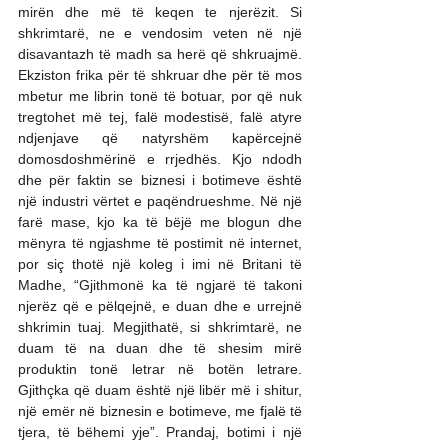
mirën dhe më të keqen te njerëzit. Si 
shkrimtarë, ne e vendosim veten në një 
disavantazh të madh sa herë që shkruajmë. 
Ekziston frika për të shkruar dhe për të mos 
mbetur me librin tonë të botuar, por që nuk 
tregtohet më tej, falë modestisë, falë atyre 
ndjenjave që natyrshëm kapërcejnë 
domosdoshmërinë e rrjedhës. Kjo ndodh 
dhe për faktin se biznesi i botimeve është 
një industri vërtet e paqëndrueshme. Në një 
farë mase, kjo ka të bëjë me blogun dhe 
mënyra të ngjashme të postimit në internet, 
por siç thotë një koleg i imi në Britani të 
Madhe, “Gjithmonë ka të ngjarë të takoni 
njerëz që e pëlqejnë, e duan dhe e urrejnë 
shkrimin tuaj. Megjithatë, si shkrimtarë, ne 
duam të na duan dhe të shesim mirë 
produktin tonë letrar në botën letrare. 
Gjithçka që duam është një libër më i shitur, 
një emër në biznesin e botimeve, me fjalë të 
tjera, të bëhemi yje”. Prandaj, botimi i një 