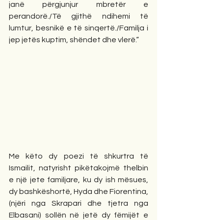
janë përgjunjur mbretër e 
perandorë./Të gjithë ndihemi të 
lumtur, besnikë e të sinqertë./Familja i 
jep jetës kuptim, shëndet dhe vlerë.“
Me këto dy poezi të shkurtra të 
Ismailit, natyrisht pikëtakojmë thelbin 
e një jete familjare, ku dy ish mësues, 
dy bashkëshortë, Hyda dhe Fiorentina, 
(njëri nga Skrapari dhe tjetra nga 
Elbasani) sollën në jetë dy fëmijët e 