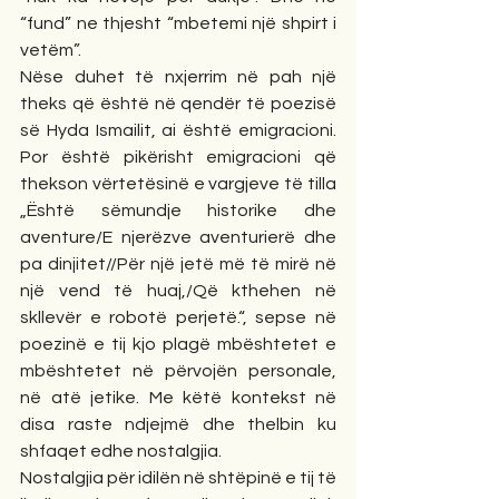
“fund” ne thjesht “mbetemi një shpirt i 
vetëm”.
Nëse duhet të nxjerrim në pah një 
theks që është në qendër të poezisë 
së Hyda Ismailit, ai është emigracioni. 
Por është pikërisht emigracioni që 
thekson vërtetësinë e vargjeve të tilla 
„Është sëmundje historike dhe 
aventure/E njerëzve aventurierë dhe 
pa dinjitet//Për një jetë më të mirë në 
një vend të huaj,/Që kthehen në 
skllevër e robotë perjetë.“, sepse në 
poezinë e tij kjo plagë mbështetet e 
mbështetet në përvojën personale, 
në atë jetike. Me këtë kontekst në 
disa raste ndjejmë dhe thelbin ku 
shfaqet edhe nostalgjia. 
Nostalgjia për idilën në shtëpinë e tij të 