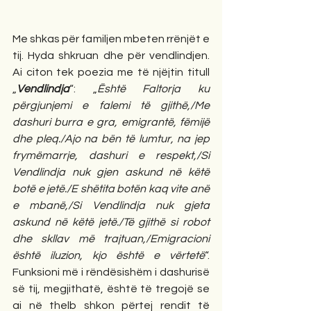
Me shkas për familjen mbeten rrënjët e 
tij. Hyda shkruan dhe për vendlindjen. 
Ai citon tek poezia me të njëjtin titull 
„
Vendlindja
“: „
Është Faltorja ku 
përgjunjemi e falemi të gjithë,/Me 
dashuri burra e gra, emigrantë, fëmijë 
dhe pleq./Ajo na bën të lumtur, na jep 
frymëmarrje, dashuri e respekt,/Si 
Vendlindja nuk gjen askund në këtë 
botë e jetë./E shëtita botën kaq vite anë 
e mbanë,/Si Vendlindja nuk gjeta 
askund në këtë jetë./Të gjithë si robot 
dhe skllav më trajtuan,/Emigracioni 
është iluzion, kjo është e vërtetë
“. 
Funksioni më i rëndësishëm i dashurisë 
së tij, megjithatë, është të tregojë se 
ai në thelb shkon përtej rendit të 