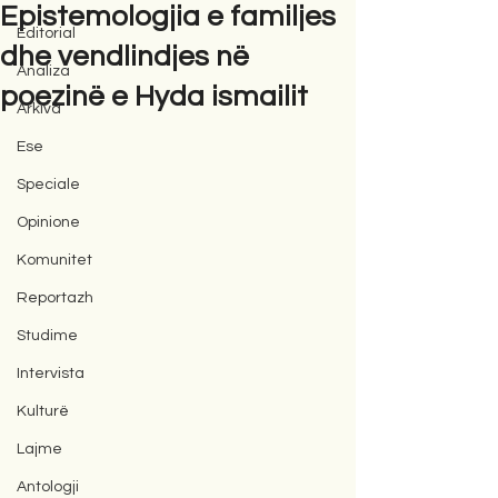
Epistemologjia e familjes
Editorial
dhe vendlindjes në
Analiza
poezinë e Hyda ismailit
Arkiva
Ese
Speciale
Opinione
Komunitet
Reportazh
Studime
Intervista
Kulturë
Lajme
Antologji