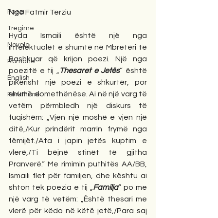
Poezi
Nga Fatmir Terziu
Tregime
Hyda Ismaili është një nga 
Novela
intelektualët e shumtë në Mbretëri të 
Bashkuar që krijon poezi. Një nga 
Romane
poezitë e tij „
Thesaret e Jetës
“ është 
English
pikërisht një poezi e shkurtër, por 
shumë domethënëse. Ai në një varg të 
Përkthime
vetëm përmbledh një diskurs të 
fuqishëm: „Vjen një moshë e vjen një 
ditë,/Kur prindërit marrin frymë nga 
fëmijët./Ata i japin jetës kuptim e 
vlerë,/Ti bëjnë stinët të gjitha 
Pranverë.“ Me rimimin puthitës AA/BB, 
Ismaili flet për familjen, dhe kështu ai 
shton tek poezia e tij „
Familja
“ po me 
një varg të vetëm: „Është thesari me 
vlerë për këdo në këtë jetë,/Para saj 