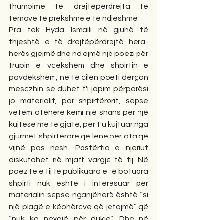
thumbime të drejtëpërdrejta të 
temave të prekshme e të ndjeshme.
Pra tek Hyda Ismaili në gjuhë të 
thjeshtë e të drejtëpërdrejtë hera-
herës gjejmë dhe ndjejmë një poezi për 
trupin e vdekshëm dhe shpirtin e 
pavdekshëm, në të cilën poeti dërgon 
mesazhin se duhet t'i japim përparësi 
jo materialit, por shpirtërorit, sepse 
vetëm atëherë kemi një shans për një 
kujtesë më të gjatë, për t'u kujtuar nga 
gjurmët shpirtërore që lënë për ata që 
vijnë pas nesh. Pastërtia e njeriut 
diskutohet në mjaft vargje të tij. Në 
poezitë e tij të publikuara e të botuara 
shpirti nuk është i interesuar për 
materialin sepse nganjëherë është “si 
një plagë e këohërave që jetojmë” që 
“nuk ka nevojë për dukje”. Dhe në 