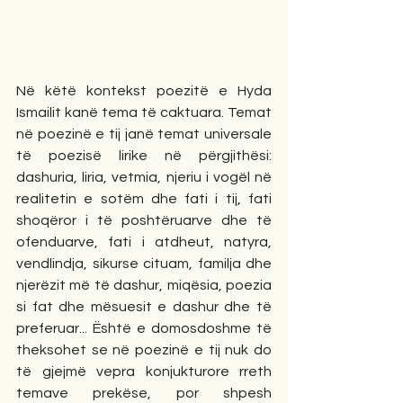
Në këtë kontekst poezitë e Hyda 
Ismailit kanë tema të caktuara. Temat 
në poezinë e tij janë temat universale 
të poezisë lirike në përgjithësi: 
dashuria, liria, vetmia, njeriu i vogël në 
realitetin e sotëm dhe fati i tij, fati 
shoqëror i të poshtëruarve dhe të 
ofenduarve, fati i atdheut, natyra, 
vendlindja, sikurse cituam, familja dhe 
njerëzit më të dashur, miqësia, poezia 
si fat dhe mësuesit e dashur dhe të 
preferuar... Është e domosdoshme të 
theksohet se në poezinë e tij nuk do 
të gjejmë vepra konjukturore rreth 
temave prekëse, por shpesh 