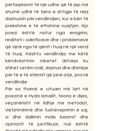
përfaqësimit të një udhe që të jep më 
shumë udhë të tjera e shtigje të reja 
dashurish për vendlindjen, kur e bën të 
prekshme e të ethshme vuajtjen. Kjo 
poezi është nxitur nga emigrimi, 
realiteti i sakrificave dhe i problemeve 
që vijnë nga të qënit i huaj në një vend 
të huaj. Kështu vendlindja me këtë 
këndvështrim mbetet dritarja ku 
shihet vetëm mall, dashuri dhe dhimbje 
për të e të afërmit që janë atje, pra në 
vendlindje.
Për sa thamë e cituam më lart në 
poezinë e Hyda Ismailit, teoria e dijes, 
veçanërisht në lidhje me metodat, 
vlefshmërinë dhe fushëveprimin e saj, 
si dhe dallimin midis besimit dhe 
opinionit të justifikuar, nuk është 
thjesht një ndërthurrje vargore, por një 