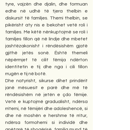
tyre, vajzën dhe djalin, dhe formuan 
edhe në udhë të tjera thelbin e 
diskursit të familjes. Themi thelbin, se 
pikërisht aty nis e bekohet vetë roli i 
familjes. Me këtë nënkuptojmë se roli i 
familjes fillon që në lindje dhe mbetet 
jashtëzakonisht i rëndësishëm gjatë 
gjithë jetës sonë. Është themeli 
nëpërmjet të cilit fëmija ndërton 
identitetin e tij dhe nga i cili fillon 
rrugën e tij në botë.
Dhe natyrisht, sikurse dihet prindërit 
janë mësuesit e parë dhe më të 
rëndësishëm në jetën e çdo fëmije. 
Vetë e kuptojmë gradualisht, ndërsa 
rritemi, në fëmijëri dhe adoleshencë, si 
dhe në moshën e hershme të rritur, 
ndërsa formohemi si individë dhe 
anëtarë të shoqërisë, familja mund të 