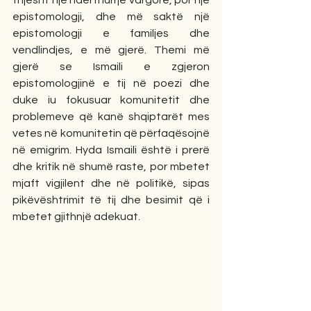
epistomologji, dhe më saktë një 
epistomologji e familjes dhe 
vendlindjes, e më gjerë. Themi më 
gjerë se Ismaili e zgjeron 
epistomologjinë e tij në poezi dhe 
duke iu fokusuar komunitetit dhe 
problemeve që kanë shqiptarët mes 
vetes në komunitetin që përfaqësojnë 
në emigrim. Hyda Ismaili është i prerë 
dhe kritik në shumë raste, por mbetet 
mjaft vigjilent dhe në politikë, sipas 
pikëvështrimit të tij dhe besimit që i 
mbetet gjithnjë adekuat.