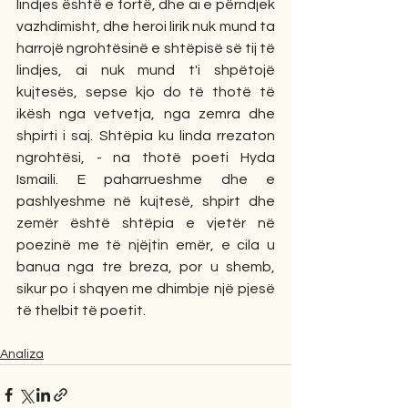
lindjes është e fortë, dhe ai e përndjek 
vazhdimisht, dhe heroi lirik nuk mund ta 
harrojë ngrohtësinë e shtëpisë së tij të 
lindjes, ai nuk mund t'i shpëtojë 
kujtesës, sepse kjo do të thotë të 
ikësh nga vetvetja, nga zemra dhe 
shpirti i saj. Shtëpia ku linda rrezaton 
ngrohtësi, - na thotë poeti Hyda 
Ismaili. E paharrueshme dhe e 
pashlyeshme në kujtesë, shpirt dhe 
zemër është shtëpia e vjetër në 
poezinë me të njëjtin emër, e cila u 
banua nga tre breza, por u shemb, 
sikur po i shqyen me dhimbje një pjesë 
të thelbit të poetit.
Analiza