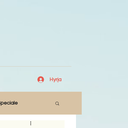
Hyrja
peciale
Lajme