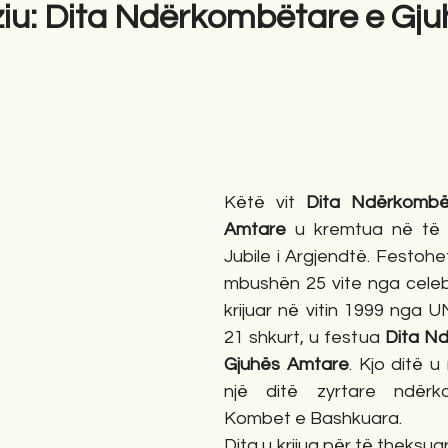
ziu: Dita Ndërkombëtare e Gj
gime
Novela
Romane
English
Përkth
Këtë vit 
Dita Ndërkombë
Amtare
 u kremtua në të g
Jubile i Argjendtë. Festohet
mbushën 25 vite nga celebri
krijuar në vitin 1999 nga 
21 shkurt, u festua 
Dita Nd
Gjuhës Amtare
. Kjo ditë u
një ditë zyrtare ndërk
Kombet e Bashkuara.
Dita u krijua për të theksua