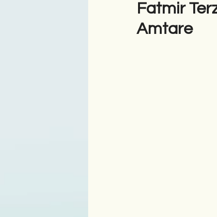
Fatmir Ter
Amtare
Antologji
Poezi
Tre