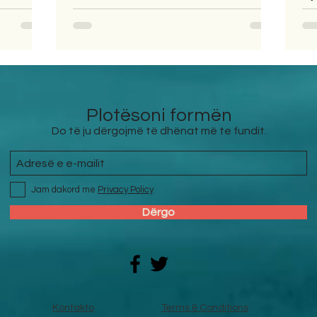
Plotësoni formën
Do të ju dërgojmë të dhënat më te fundit.
Jam dakord me
Privacy Policy
Dërgo
Kontakto
Terms & Conditions