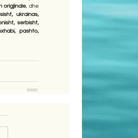
 origjinale
, dhe 
isht, ukrainas, 
nisht, serbisht, 
xhabi, pashto, 