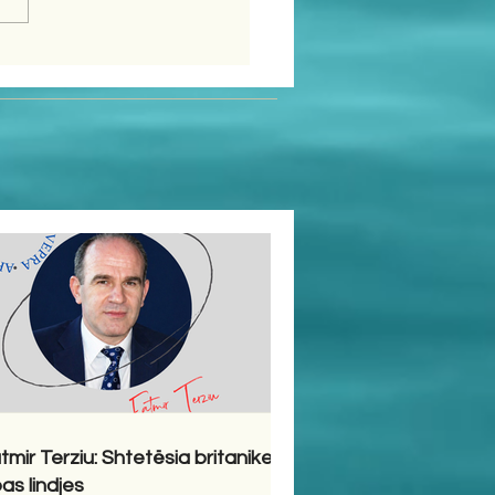
tmir Terziu: Shtetësia britanike
pas lindjes