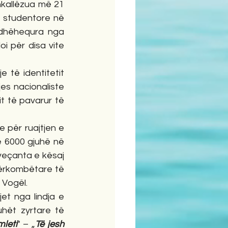
hkallëzua më 21 
 studentore në 
udhëhequra nga 
i për disa vite 
 të identitetit 
es nacionaliste 
it të pavarur të 
për ruajtjen e 
 6000 gjuhë në 
veçanta e kësaj 
dërkombëtare të 
 Vogël.
t nga lindja e 
hët zyrtare të 
leti
" – „
Të jesh 