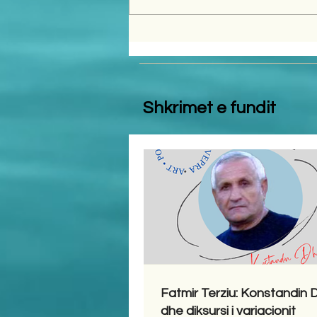
Shkrimet e fundit
Fatmir Terziu: Konstandin
dhe diksursi i variacionit