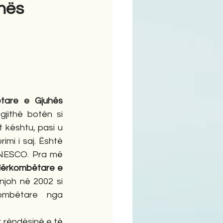
uhës
ime
tare e Gjuhës 
jithë botën si 
 kështu, pasi u 
mi i saj. Është 
UNESCO. Pra më 
ërkombëtare e 
 njoh në 2002 si 
ombëtare nga 
r rëndësinë e të 