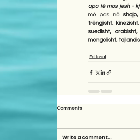
apo të mos jesh - kj
më pas në 
shqip,
frëngjisht, kinezisht
suedisht, arabisht,
mongolisht, tajlandi
Editorial
Comments
Write a comment...