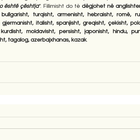
o është çështja
“. Fillimisht do të 
dëgjohet në anglishten
 bullgarisht, turqisht, armenisht, hebraisht, romë, rus
, gjermanisht, italisht, spanjisht, greqisht, çekisht, polo
 kurdisht, moldavisht, persisht, japonisht, hindu, pun
sht, tagalog, azerbajxhanas, kazak
.