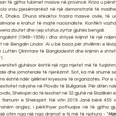
uan të gjitha tubimet masive në provincë. Kriza u përs
licia vrau pjesëmarrësit në një demonstratë të madhe
t, Dhaka. Dhuna shkaktoi trazira masive civile, të 
limane e krahut të majtë nacionaliste. Konflikti vazhdo
everia zbutet dhe i jep status zyrtar gjuhës bengali.
galisht (1948–1956) i dha shtysë krijimit të një ndjenje
në Bengalin Lindor. Ai u bë baza për zhvillimin e lëvizj
ë Luftën Çlirimtare të Bangladeshit dhe krijimin e shtet
1.
ersiteti gjuhësor është një nga mjetet më të fuqishme 
ale dhe jomateriale të njerëzimit. Sot, ka më shumë se
yre është ndër qëllimet kryesore të organizatës. Por e 
estivitet ndryshe në Plovdiv të Bullgarisë. Për ditën n
vdiv, Shekspiri do të lexohet në 32 gjuhë në Bazilikën e
flamurin e Shekspirit. Në vitin 2019 Janë bërë 455 vje
shëm anglez, i përkthyer pothuajse në të gjitha gju
jë citim nga një nga dramat e tij më të njohura - "
Ham