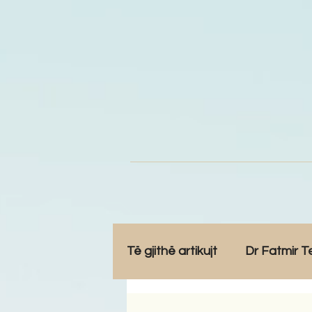
Të gjithë artikujt
Dr Fatmir T
Opinione
Komunitet