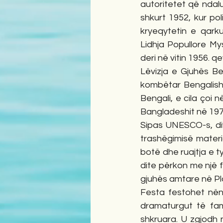
autoritetet që ndal
shkurt 1952, kur po
kryeqytetin e qarku
Lidhja Popullore Mys
deri në vitin 1956. q
Lëvizja e Gjuhës Ben
kombëtar Bengalisht 
Bengali, e cila çoi n
Bangladeshit në 197
Sipas UNESCO-s, div
trashëgimisë materi
botë dhe ruajtja e t
dite përkon me një f
gjuhës amtare në Plo
Festa festohet nën 
dramaturgut të fam
shkruara. U zgjodh n