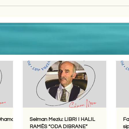
 Dhamo
Selman Meziu: LIBRI I HALIL
Fa
RAMËS “ODA DIBRANE”
si