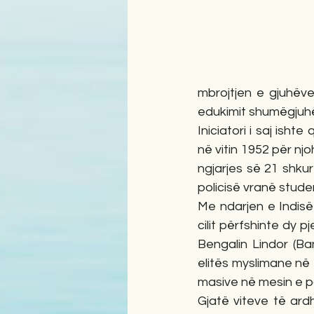
mbrojtjen e gjuhëve
edukimit shumëgjuh
Iniciatori i saj ish
në vitin 1952 për njo
ngjarjes së 21 shkur
policisë vranë stud
Me ndarjen e Indisë n
cilit përfshinte dy 
Bengalin Lindor (Ban
elitës myslimane në I
masive në mesin e pop
Gjatë viteve të ard