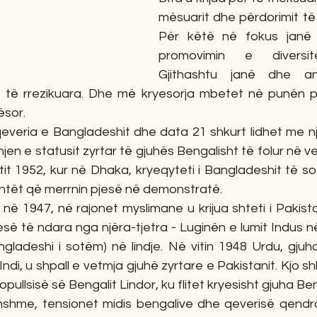
mësuarit dhe përdorimit të
Për këtë në fokus janë p
promovimin e diversitet
Gjithashtu janë dhe an
 të rrezikuara. Dhe më kryesorja mbetet në punën për
ësor.
te qeveria e Bangladeshit dhe data 21 shkurt lidhet me 
hjen e statusit zyrtar të gjuhës Bengalisht të folur në ve
tit 1952, kur në Dhaka, kryeqyteti i Bangladeshit të s
entët që merrnin pjesë në demonstratë.
ë 1947, në rajonet myslimane u krijua shteti i Pakistanit
pjesë të ndara nga njëra-tjetra - Luginën e lumit Indus 
gladeshi i sotëm) në lindje. Në vitin 1948 Urdu, gjuha
ndi, u shpall e vetmja gjuhë zyrtare e Pakistanit. Kjo s
ullsisë së Bengalit Lindor, ku flitet kryesisht gjuha Ben
hshme, tensionet midis bengalive dhe qeverisë qendror