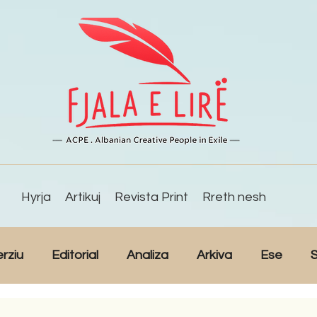
Hyrja
Artikuj
Revista Print
Rreth nesh
erziu
Editorial
Analiza
Arkiva
Ese
S
Reportazh
Studime
Intervista
Kulturë