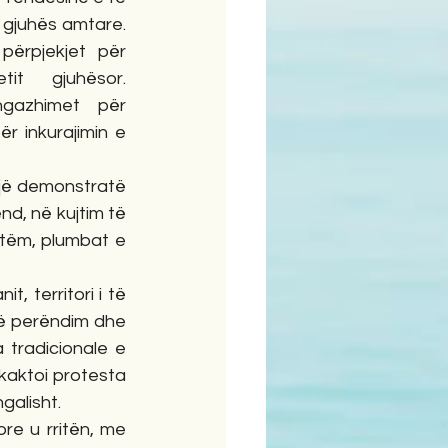
 gjuhës amtare. 
ërpjekjet për 
it gjuhësor. 
gazhimet për 
 inkurajimin e 
një demonstratë 
nd, në kujtim të 
otëm, plumbat e 
, territori i të 
në perëndim dhe 
 tradicionale e 
hkaktoi protesta 
galisht.
e u rritën, me 