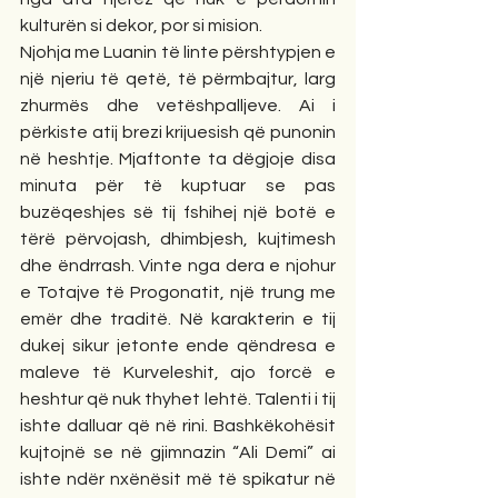
kulturën si dekor, por si mision.
Njohja me Luanin të linte përshtypjen e 
një njeriu të qetë, të përmbajtur, larg 
zhurmës dhe vetëshpalljeve. Ai i 
përkiste atij brezi krijuesish që punonin 
në heshtje. Mjaftonte ta dëgjoje disa 
minuta për të kuptuar se pas 
buzëqeshjes së tij fshihej një botë e 
tërë përvojash, dhimbjesh, kujtimesh 
dhe ëndrrash. Vinte nga dera e njohur 
e Totajve të Progonatit, një trung me 
emër dhe traditë. Në karakterin e tij 
dukej sikur jetonte ende qëndresa e 
maleve të Kurveleshit, ajo forcë e 
heshtur që nuk thyhet lehtë. Talenti i tij 
ishte dalluar që në rini. Bashkëkohësit 
kujtojnë se në gjimnazin “Ali Demi” ai 
ishte ndër nxënësit më të spikatur në 