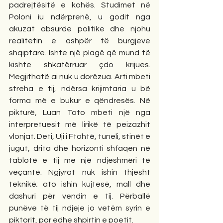
padrejtësitë e kohës. Studimet në 
Poloni iu ndërprenë, u godit nga 
akuzat absurde politike dhe njohu 
realitetin e ashpër të burgjeve 
shqiptare. Ishte një plagë që mund të 
kishte shkatërruar çdo krijues. 
Megjithatë ai nuk u dorëzua. Arti mbeti 
streha e tij, ndërsa krijimtaria u bë 
forma më e bukur e qëndresës. Në 
pikturë, Luan Toto mbeti një nga 
interpretuesit më lirikë të peizazhit 
vlonjat. Deti, Uji i Ftohtë, tuneli, stinët e 
jugut, drita dhe horizonti shfaqen në 
tablotë e tij me një ndjeshmëri të 
veçantë. Ngjyrat nuk ishin thjesht 
teknikë; ato ishin kujtesë, mall dhe 
dashuri për vendin e tij. Përballë 
punëve të tij ndjeje jo vetëm syrin e 
piktorit, por edhe shpirtin e poetit.