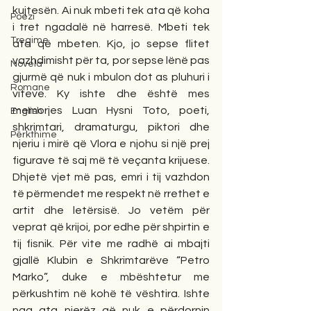
kujtesën. Ai nuk mbeti tek ata që koha 
Poezi
i tret ngadalë në harresë. Mbeti tek 
Tregime
ata që mbeten. Kjo, jo sepse flitet 
vazhdimisht për ta, por sepse lënë pas 
Novela
gjurmë që nuk i mbulon dot as pluhuri i 
Romane
viteve. Ky ishte dhe është mes 
memorjes Luan Hysni Toto, poeti, 
English
shkrimtari, dramaturgu, piktori dhe 
Përkthime
njeriu i mirë që Vlora e njohu si një prej 
figurave të saj më të veçanta krijuese. 
Dhjetë vjet më pas, emri i tij vazhdon 
të përmendet me respekt në rrethet e 
artit dhe letërsisë. Jo vetëm për 
veprat që krijoi, por edhe për shpirtin e 
tij fisnik. Për vite me radhë ai mbajti 
gjallë Klubin e Shkrimtarëve “Petro 
Marko”, duke e mbështetur me 
përkushtim në kohë të vështira. Ishte 
nga ata njerëz që nuk e përdornin 