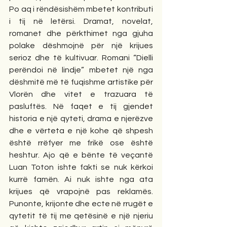
Po aq i rëndësishëm mbetet kontributi 
i tij në letërsi. Dramat, novelat, 
romanet dhe përkthimet nga gjuha 
polake dëshmojnë për një krijues 
serioz dhe të kultivuar. Romani “Dielli 
perëndoi në lindje” mbetet një nga 
dëshmitë më të fuqishme artistike për 
Vlorën dhe vitet e trazuara të 
pasluftës. Në faqet e tij gjendet 
historia e një qyteti, drama e njerëzve 
dhe e vërteta e një kohe që shpesh 
është rrëfyer me frikë ose është 
heshtur. Ajo që e bënte të veçantë 
Luan Toton ishte fakti se nuk kërkoi 
kurrë famën. Ai nuk ishte nga ata 
krijues që vrapojnë pas reklamës. 
Punonte, krijonte dhe ecte në rrugët e 
qytetit të tij me qetësinë e një njeriu 