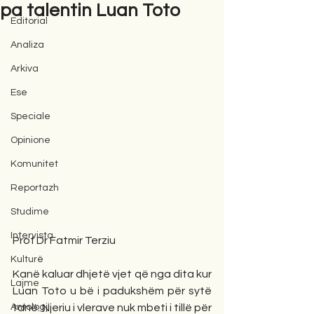
pa talentin Luan Toto
Editorial
Analiza
Arkiva
Ese
Speciale
Opinione
Komunitet
Reportazh
Studime
Intervista
Prof Dr Fatmir Terziu
Kulturë
Kanë kaluar dhjetë vjet që nga dita kur 
Lajme
Luan Toto u bë i padukshëm për sytë 
Antologji
tanë. Njeriu i vlerave nuk mbeti i tillë për 