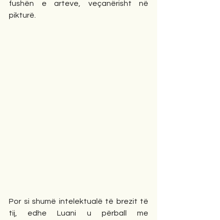
fushën e arteve, veçanërisht në 
pikturë.
Por si shumë intelektualë të brezit të 
tij, edhe Luani u përball me 