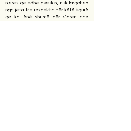
njerëz që edhe pse ikin, nuk largohen 
nga jeta. Me respektin për këtë figurë 
që ka lënë shumë për Vlorën dhe 
Shqipërinë, natyrshëm dua të them e 
artistët e vërtetë largohen vetëm 
fizikisht. Luan Toto ishte dhe mbetet 
njëri prej tyre, që natyrisht ka lënë dhe 
vazhdon të jehoj me mesazhin e 
vlerave që ka lënë për të gjithë.
Speciale
Comments