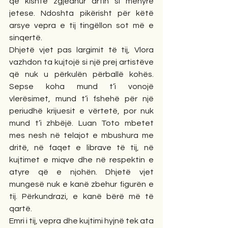
që kishte zgjedhur artin si mënyrë 
jetese. Ndoshta pikërisht për këtë 
arsye vepra e tij tingëllon sot më e 
sinqertë.
Dhjetë vjet pas largimit të tij, Vlora 
vazhdon ta kujtojë si një prej artistëve 
që nuk u përkulën përballë kohës. 
Sepse koha mund t’i vonojë 
vlerësimet, mund t’i fshehë për një 
periudhë krijuesit e vërtetë, por nuk 
mund t’i zhbëjë. Luan Toto mbetet 
mes nesh në telajot e mbushura me 
dritë, në faqet e librave të tij, në 
kujtimet e miqve dhe në respektin e 
atyre që e njohën. Dhjetë vjet 
mungesë nuk e kanë zbehur figurën e 
tij. Përkundrazi, e kanë bërë më të 
qartë.
Emri i tij, vepra dhe kujtimi hyjnë tek ata 