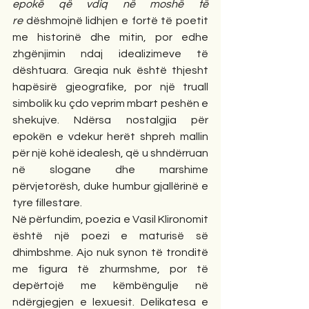
epokë që vdiq në moshë të 
re
 dëshmojnë lidhjen e fortë të poetit 
me historinë dhe mitin, por edhe 
zhgënjimin ndaj idealizimeve të 
dështuara. Greqia nuk është thjesht 
hapësirë gjeografike, por një truall 
simbolik ku çdo veprim mbart peshën e 
shekujve. Ndërsa nostalgjia për 
epokën e vdekur herët shpreh mallin 
për një kohë idealesh, që u shndërruan 
në slogane dhe marshime 
përvjetorësh, duke humbur gjallërinë e 
tyre fillestare.
Në përfundim, poezia e Vasil Klironomit 
është një poezi e maturisë së 
dhimbshme. Ajo nuk synon të tronditë 
me figura të zhurmshme, por të 
depërtojë me këmbëngulje në 
ndërgjegjen e lexuesit. Delikatesa e 