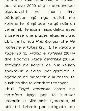
pas viteve 2000 dhe e përqendruar 
ekskluzivisht në zhanrin lirik, 
përfaqëson një nga rastet më 
koherente të një poetike që ndërton 
veten mbi tensionin midis delikatesës 
shprehëse dhe plagës ekzistenciale. 
Librat e tij, nga 
Rrëmba guri
 dhe 
Në 
malësinë e kohës
 (2011), te 
Kënga e 
kuqe
 (2013), 
Prania e kujtesës
 (2014) 
dhe sidomos 
Plagë qeramike
 (2015), 
formojnë një korpus që nuk kërkon 
spektaklin e fjalës, por gërmimin e 
ngadaltë në materien e kujtesës, të 
humbjes dhe të identitetit të thyer.
Titulli 
Plagë qeramike
 është një 
metaforë kyçe për të kuptuar 
universin e Klironomit. Qeramika, si 
objekt i brishtë por jetëgjatë, që 