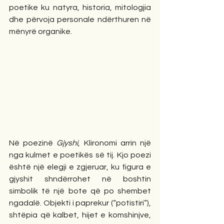
poetike ku natyra, historia, mitologjia 
dhe përvoja personale ndërthuren në 
mënyrë organike.
Në poezinë 
Gjyshi
, Klironomi arrin një 
nga kulmet e poetikës së tij. Kjo poezi 
është një elegji e zgjeruar, ku figura e 
gjyshit shndërrohet në boshtin 
simbolik të një bote që po shembet 
ngadalë. Objekti i paprekur (“potistiri”), 
shtëpia që kalbet, hijet e komshinjve, 