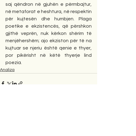
saj qëndron në gjuhën e përmbajtur, 
në metaforat e heshtura, në respektin 
për kujtesën dhe humbjen. Plaga 
poetike e ekzistencës, që përshkon 
gjithë veprën, nuk kërkon shërim të 
menjëhershëm; ajo ekziston për të na 
kujtuar se njeriu është qenie e thyer, 
por pikërisht në këtë thyerje lind 
poezia.
Analiza
2 Comments