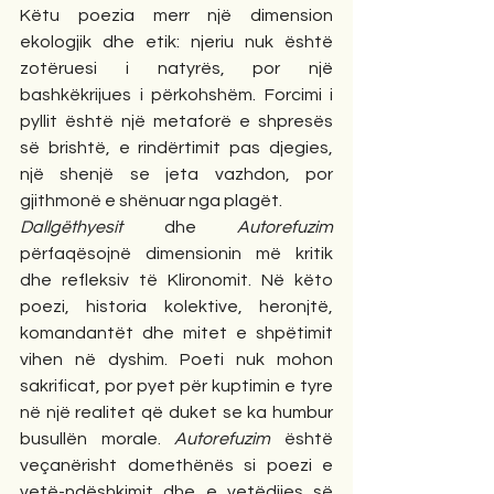
Këtu poezia merr një dimension 
ekologjik dhe etik: njeriu nuk është 
zotëruesi i natyrës, por një 
bashkëkrijues i përkohshëm. Forcimi i 
pyllit është një metaforë e shpresës 
së brishtë, e rindërtimit pas djegies, 
një shenjë se jeta vazhdon, por 
gjithmonë e shënuar nga plagët.
Dallgëthyesit
 dhe 
Autorefuzim
përfaqësojnë dimensionin më kritik 
dhe refleksiv të Klironomit. Në këto 
poezi, historia kolektive, heronjtë, 
komandantët dhe mitet e shpëtimit 
vihen në dyshim. Poeti nuk mohon 
sakrificat, por pyet për kuptimin e tyre 
në një realitet që duket se ka humbur 
busullën morale. 
Autorefuzim
 është 
veçanërisht domethënës si poezi e 
vetë-ndëshkimit dhe e vetëdijes së 