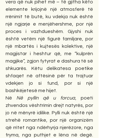
vera që nuk pihet më – të gjitha këto 
elemente krijojnë një atmosferë të 
rrënimit të butë, ku vdekja nuk është 
një ngjarje e menjëhershme, por një 
proces i vazhdueshëm. Gjyshi nuk 
është vetëm një figurë familjare, por 
një mbartës i kujtesës kolektive, një 
magjistar i heshtur që, me “kulprën 
magjike”, zgjon fytyrat e dashura të së 
shkuarës. Këtu delikatesa poetike 
shfaqet në aftësinë për ta trajtuar 
vdekjen jo si fund, por si një 
bashkëjetesë me hijet.
Në 
Në pyllin që u forcua
, poeti 
zhvendos vështrimin drejt natyrës, por 
jo në mënyrë idilike. Pylli nuk është një 
strehë romantike, por një organizëm 
që rritet nga ndërhyrja njerëzore, nga 
fryma, nga puthjet e lëna në degë. 