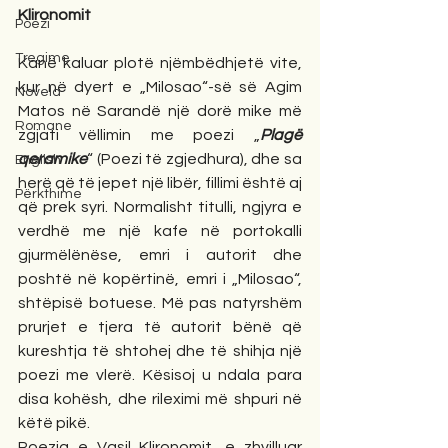
Klironomit
Poezi
Tregime
Kanë kaluar plotë njëmbëdhjetë vite, 
kur në dyert e „Milosao“-së së Agim 
Novela
Matos në Sarandë një dorë mike më 
Romane
zgjati vëllimin me poezi „
Plagë 
qeramike
“ (Poezi të zgjedhura), dhe sa 
English
herë që të jepet një libër, fillimi është aj 
Përkthime
që prek syri. Normalisht titulli, ngjyra e 
verdhë me një kafe në portokalli 
gjurmëlënëse, emri i autorit dhe 
poshtë në kopërtinë, emri i „Milosao“, 
shtëpisë botuese. Më pas natyrshëm 
prurjet e tjera të autorit bënë që 
kureshtja të shtohej dhe të shihja një 
poezi me vlerë. Kësisoj u ndala para 
disa kohësh, dhe rileximi më shpuri në 
këtë pikë.  
Poezia e Vasil Klironomit, e zhvilluar 