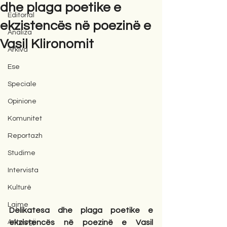
dhe plaga poetike e
Editorial
ekzistencës në poezinë e
Analiza
Vasil Klironomit
Arkiva
Ese
Speciale
Opinione
Komunitet
Reportazh
Studime
Intervista
Kulturë
Lajme
Delikatesa dhe plaga poetike e 
Antologji
ekzistencës në poezinë e Vasil 