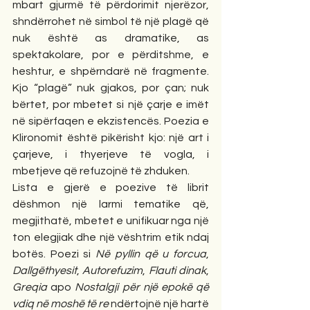
mbart gjurmë të përdorimit njerëzor, 
shndërrohet në simbol të një plagë që 
nuk është as dramatike, as 
spektakolare, por e përditshme, e 
heshtur, e shpërndarë në fragmente. 
Kjo “plagë” nuk gjakos, por çan; nuk 
bërtet, por mbetet si një çarje e imët 
në sipërfaqen e ekzistencës. Poezia e 
Klironomit është pikërisht kjo: një art i 
çarjeve, i thyerjeve të vogla, i 
mbetjeve që refuzojnë të zhduken.
Lista e gjerë e poezive të librit 
dëshmon një larmi tematike që, 
megjithatë, mbetet e unifikuar nga një 
ton elegjiak dhe një vështrim etik ndaj 
botës. Poezi si 
Në pyllin që u forcua
, 
Dallgëthyesit
, 
Autorefuzim
, 
Flauti dinak
, 
Greqia
 apo 
Nostalgji për një epokë që 
vdiq në moshë të re
 ndërtojnë një hartë 