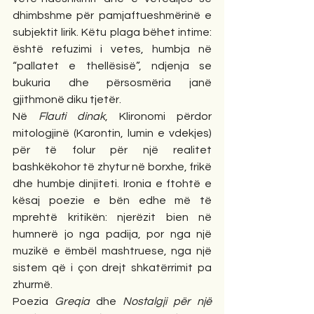
dhimbshme për pamjaftueshmërinë e 
subjektit lirik. Këtu plaga bëhet intime: 
është refuzimi i vetes, humbja në 
“pallatet e thellësisë”, ndjenja se 
bukuria dhe përsosmëria janë 
gjithmonë diku tjetër.
Në 
Flauti dinak
, Klironomi përdor 
mitologjinë (Karontin, lumin e vdekjes) 
për të folur për një realitet 
bashkëkohor të zhytur në borxhe, frikë 
dhe humbje dinjiteti. Ironia e ftohtë e 
kësaj poezie e bën edhe më të 
mprehtë kritikën: njerëzit bien në 
humnerë jo nga padija, por nga një 
muzikë e ëmbël mashtruese, nga një 
sistem që i çon drejt shkatërrimit pa 
zhurmë.
Poezia 
Greqia
 dhe 
Nostalgji për një 