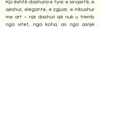
Kjo është dashuria e tyre: e sinqertë, e 
qeshur, elegante, e zgjuar, e mbushur 
me art – një dashuri që nuk u tremb 
nga vitet, nga koha, as nga asnjë 
stuhi. Një dashuri që sot, pas 
dekadash, i flet botës me stilin e 
Pëllumb Kullës dhe me buzëqeshjen e 
qetë të Xhuljetës. Një dashuri që nuk u 
plak kurrë, sepse as arti nuk plaket – 
veç rritet.
Speciale
Comments