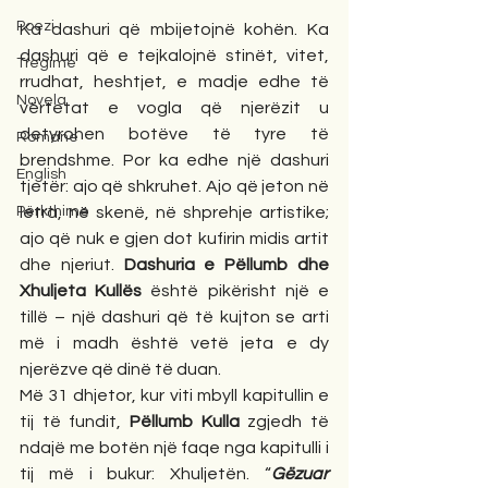
Poezi
Ka dashuri që mbijetojnë kohën. Ka 
dashuri që e tejkalojnë stinët, vitet, 
Tregime
rrudhat, heshtjet, e madje edhe të 
Novela
vërtetat e vogla që njerëzit u 
detyrohen botëve të tyre të 
Romane
brendshme. Por ka edhe një dashuri 
English
tjetër: ajo që shkruhet. Ajo që jeton në 
Përkthime
letra, në skenë, në shprehje artistike; 
ajo që nuk e gjen dot kufirin midis artit 
dhe njeriut. 
Dashuria e Pëllumb dhe 
Xhuljeta Kullës
 është pikërisht një e 
tillë – një dashuri që të kujton se arti 
më i madh është vetë jeta e dy 
njerëzve që dinë të duan.
Më 31 dhjetor, kur viti mbyll kapitullin e 
tij të fundit, 
Pëllumb Kulla
 zgjedh të 
ndajë me botën një faqe nga kapitulli i 
tij më i bukur: Xhuljetën. “
Gëzuar 