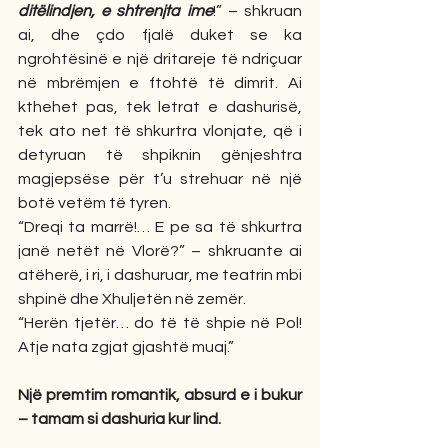
ditëlindjen, e shtrenjta ime
!” – shkruan 
ai, dhe çdo fjalë duket se ka 
ngrohtësinë e një dritareje të ndriçuar 
në mbrëmjen e ftohtë të dimrit. Ai 
kthehet pas, tek letrat e dashurisë, 
tek ato net të shkurtra vlonjate, që i 
detyruan të shpiknin gënjeshtra 
magjepsëse për t’u strehuar në një 
botë vetëm të tyren.
“Dreqi ta marrë!… E pe sa të shkurtra 
janë netët në Vlorë?” – shkruante ai 
atëherë, i ri, i dashuruar, me teatrin mbi 
shpinë dhe Xhuljetën në zemër.
“Herën tjetër… do të të shpie në Pol! 
Atje nata zgjat gjashtë muaj.”
Një premtim romantik, absurd e i bukur 
– tamam si dashuria kur lind.