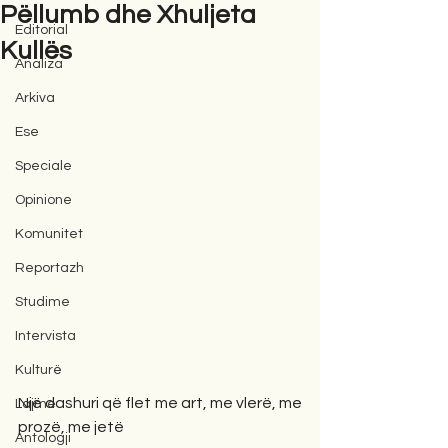
Pëllumb dhe Xhuljeta
Editorial
Kullës
Analiza
Arkiva
Ese
Speciale
Opinione
Komunitet
Reportazh
Studime
Intervista
Kulturë
Një dashuri që flet me art, me vlerë, me 
Lajme
prozë, me jetë
Antologji