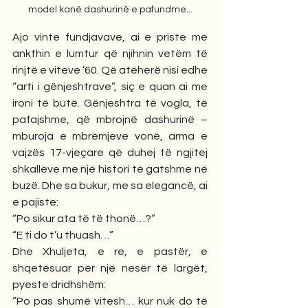
model kanë dashurinë e pafundme...
Ajo vinte fundjavave, ai e priste me 
ankthin e lumtur që njihnin vetëm të 
rinjtë e viteve ’60. Që atëherë nisi edhe 
“arti i gënjeshtrave”, siç e quan ai me 
ironi të butë. Gënjeshtra të vogla, të 
pafajshme, që mbrojnë dashurinë – 
mburoja e mbrëmjeve vonë, arma e 
vajzës 17-vjeçare që duhej të ngjitej 
shkallëve me një histori të gatshme në 
buzë. Dhe sa bukur, me sa elegancë, ai 
e pajiste:
“Po sikur ata të të thonë…?”
“E ti do t’u thuash…”
Dhe Xhuljeta, e re, e pastër, e 
shqetësuar për një nesër të largët, 
pyeste dridhshëm:
“Po pas shumë vitesh… kur nuk do të 