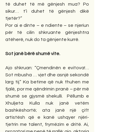
të duhet të më gënjesh mua? Po 
sikur… t’i duhet të gënjesh dikë 
tjetër?”
Por ai e dinte – e ndiente – se njeriun 
për të cilin shkruante gënjeshtra 
atëherë, nuk do ta gënjente kurrë.
Sot janë bërë shumë vite.
Ajo shkruan: “Çmendinën e evitova!… 
Sot mbusha … vjet dhe asnjë sekondë 
larg tij.” Ka betime që nuk thuhen me 
fjalë, por me qëndrimin pranë – për më 
shumë se gjysmë shekulli.  Pëllumb e 
Xhuljeta Kulla nuk janë vetëm 
bashkëshortë; ata janë një çift 
artistësh që e kanë ushqyer njëri-
tjetrin me talent, frymëzim e dritë. Ai, 
prozatori me penë të rrallë; ajo, aktorja 