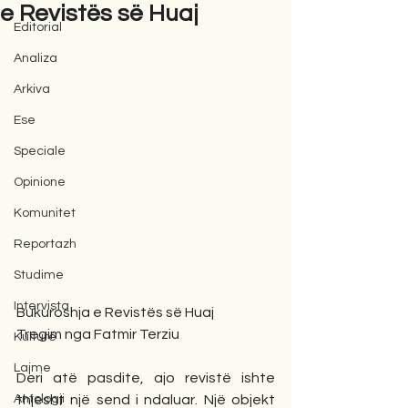
e Revistës së Huaj
Editorial
Analiza
Arkiva
Ese
Speciale
Opinione
Komunitet
Reportazh
Studime
Intervista
Bukuroshja e Revistës së Huaj
Tregim nga Fatmir Terziu
Kulturë
Lajme
Deri atë pasdite, ajo revistë ishte 
Antologji
thjesht një send i ndaluar. Një objekt 