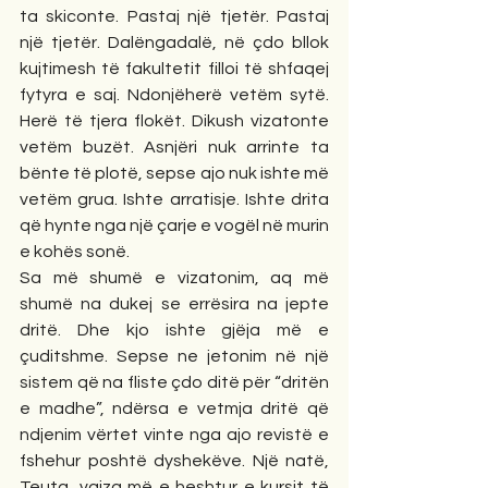
ta skiconte. Pastaj një tjetër. Pastaj 
një tjetër. Dalëngadalë, në çdo bllok 
kujtimesh të fakultetit filloi të shfaqej 
fytyra e saj. Ndonjëherë vetëm sytë. 
Herë të tjera flokët. Dikush vizatonte 
vetëm buzët. Asnjëri nuk arrinte ta 
bënte të plotë, sepse ajo nuk ishte më 
vetëm grua. Ishte arratisje. Ishte drita 
që hynte nga një çarje e vogël në murin 
e kohës sonë.
Sa më shumë e vizatonim, aq më 
shumë na dukej se errësira na jepte 
dritë. Dhe kjo ishte gjëja më e 
çuditshme. Sepse ne jetonim në një 
sistem që na fliste çdo ditë për “dritën 
e madhe”, ndërsa e vetmja dritë që 
ndjenim vërtet vinte nga ajo revistë e 
fshehur poshtë dyshekëve. Një natë, 
Teuta, vajza më e heshtur e kursit të 