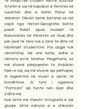
të Huaja një student kishte vizatuar 
fytyrën e saj në kapakun e fletores së 
rusishtes dhe e kishin thirrur në 
dekanat. Dikush tjetër betohej se një 
vajzë nga Histori-Gjeografia kishte 
prerë flokët sipas modelit të 
Bukuroshes së Revistës së Huaj dhe 
për javë të tëra nuk e lanë të dilte në 
mbrëmjet studentore. Por asgjë nuk 
vërtetohej. Në atë kohë, edhe e 
vërteta ecte fshehur. Megjithatë, sa 
më shumë përpiqeshin ta zhduknin 
hijen e saj, aq më shumë ajo përhapej. 
Si lagështira në muret e vjetër të 
konvikteve. Si tymi i cigareve 
“Partizani” që hynte nën dyer dhe 
s’dilte më.
Nuk ishte më thjesht fotografia e një 
gruaje. Ishte mënyra si e shikonim 