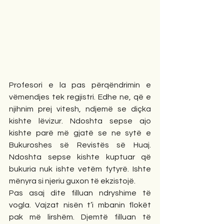
Profesori e la pas përqëndrimin e 
vëmendjes tek regjistri. Edhe ne, që e 
njihnim prej vitesh, ndjemë se diçka 
kishte lëvizur. Ndoshta sepse ajo 
kishte parë më gjatë se ne sytë e 
Bukuroshes së Revistës së Huaj. 
Ndoshta sepse kishte kuptuar që 
bukuria nuk ishte vetëm fytyrë. Ishte 
mënyra si njeriu guxon të ekzistojë.
Pas asaj dite filluan ndryshime të 
vogla. Vajzat nisën t’i mbanin flokët 
pak më lirshëm. Djemtë filluan të 