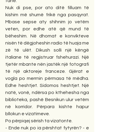
tanë.
Nuk di pse, por ato ditë filluam të 
kishim më shumë frikë nga pasqyrat. 
Mbase sepse aty shihnim jo vetëm 
veten, por edhe atë që mund të 
bëheshim. Në dhomat e konvikteve 
nisën të dëgjoheshin radio të huaja me 
zë të ulët. Dikush solli një këngë 
italiane të regjistruar fshehurazi. Një 
tjetër mbante nën jastëk një fotografi 
të një aktoreje franceze. Gjërat e 
vogla po merrnin përmasa të mëdha. 
Edhe heshtjet. Sidomos heshtjet. Një 
natë, vonë, ndërsa po kthehesha nga 
biblioteka, pashë Besnikun ulur vetëm 
në korridor. Përpara kishte hapur 
bllokun e vizatimeve.
Po përpiqej sërish ta vizatonte.
- Ende nuk po ia përshtat fytyrën? - e 