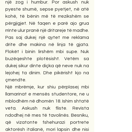
një zog i humbur. Por askush nuk 
pyeste shumë, sepse pyetjet, në atë 
kohë, të bënin më të rrezikshëm se 
përgjigjet. Në faqen e parë ajo grua 
rrinte ulur pranë një dritareje të madhe. 
Pas saj dukej një qytet me reklama 
drite dhe makina në linja të gjata. 
Flokët i binin lirshëm mbi supe. Nuk 
buzëqeshte plotësisht. Vetëm sa 
dukej sikur dinte diçka që neve nuk na 
lejohej ta dinim. Dhe pikërisht kjo na 
çmendte.
Një mbrëmje, kur shiu përplasej mbi 
llamarinat e mensës studentore, ne u 
mblodhëm në dhomën 18. Ishim shtatë 
veta. Askush nuk fliste. Revista 
ndodhej në mes të tavolinës. Besniku, 
që vizatonte fshehurazi portrete 
aktorësh italianë, mori lapsin dhe nisi 