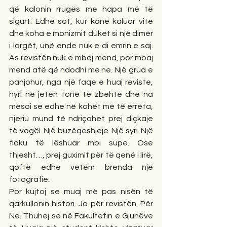
që kalonin rrugës me hapa më të 
sigurt. Edhe sot, kur kanë kaluar vite 
dhe koha e monizmit duket si një dimër 
i largët, unë ende nuk e di emrin e saj. 
As revistën nuk e mbaj mend, por mbaj 
mend atë që ndodhi me ne. Një grua e 
panjohur, nga një faqe e huaj reviste, 
hyri në jetën tonë të zbehtë dhe na 
mësoi se edhe në kohët më të errëta, 
njeriu mund të ndriçohet prej diçkaje 
të vogël. Një buzëqeshjeje. Një syri. Një 
floku të lëshuar mbi supe. Ose 
thjesht…, prej guximit për të qenë i lirë, 
qoftë edhe vetëm brenda një 
fotografie.
Por kujtoj se muaj më pas nisën të 
qarkullonin histori. Jo për revistën. Për 
Ne. Thuhej se në Fakultetin e Gjuhëve 