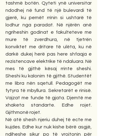
tashmë botën. Qyteti ynë universitar 
ndodhej në fund të një bulevardi të 
gjerë, ku pemët rrinin si ushtarë të 
lodhur nga paradat. Në njërën anë 
ngriheshin godinat e fakulteteve me 
mure të zverdhura, në tjetrën 
konviktet me dritare të ulëta, ku në 
darkë dukej herë pas here shfaqja e 
rezistencave elektrike të ndaluara. Në 
mes të gjithë kësaj rrinte sheshi. 
Sheshi ku kalonim të gjithë. Studentët 
me libra nën sqetull. Pedagogët me 
fytyra të mbyllura. Sekretarët e rinisë. 
Vajzat me funde të gjata. Djemtë me 
xhaketa standarte. Edhe rojet. 
Gjithmonë rojet.
Në atë shesh njeriu duhej të ecte me 
kujdes. Edhe kur nuk kishe bërë asgjë, 
ndiheshe sikur po të vrojtonin për 