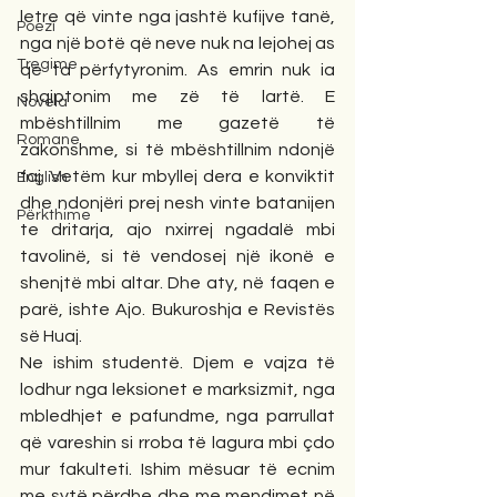
letre që vinte nga jashtë kufijve tanë, 
Poezi
nga një botë që neve nuk na lejohej as 
Tregime
që ta përfytyronim. As emrin nuk ia 
shqiptonim me zë të lartë. E 
Novela
mbështillnim me gazetë të 
Romane
zakonshme, si të mbështillnim ndonjë 
faj. Vetëm kur mbyllej dera e konviktit 
English
dhe ndonjëri prej nesh vinte batanijen 
Përkthime
te dritarja, ajo nxirrej ngadalë mbi 
tavolinë, si të vendosej një ikonë e 
shenjtë mbi altar. Dhe aty, në faqen e 
parë, ishte Ajo. Bukuroshja e Revistës 
së Huaj.
Ne ishim studentë. Djem e vajza të 
lodhur nga leksionet e marksizmit, nga 
mbledhjet e pafundme, nga parrullat 
që vareshin si rroba të lagura mbi çdo 
mur fakulteti. Ishim mësuar të ecnim 
me sytë përdhe dhe me mendimet në 