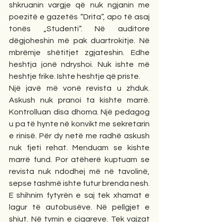
shkruanin vargje që nuk ngjanin me 
poezitë e gazetës “Drita”, apo të asaj 
tonës „Studenti“. Në auditore 
dëgjoheshin më pak duartrokitje. Në 
mbrëmje shëtitjet zgjateshin. Edhe 
heshtja jonë ndryshoi. Nuk ishte më 
heshtje frike. Ishte heshtje që priste.
Një javë më vonë revista u zhduk. 
Askush nuk pranoi ta kishte marrë. 
Kontrolluan disa dhoma. Një pedagog 
u pa të hynte në konvikt me sekretarin 
e rinisë. Për dy netë me radhë askush 
nuk fjeti rehat. Menduam se kishte 
marrë fund. Por atëherë kuptuam se 
revista nuk ndodhej më në tavolinë, 
sepse tashmë ishte futur brenda nesh. 
E shihnim fytyrën e saj tek xhamat e 
lagur të autobusëve. Në pellgjet e 
shiut. Në tymin e cigareve. Tek vajzat 