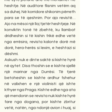
heshtje. Në auditore flisnim vetëm aq 
sa duhej. Në korridore shikonim përreth 
para se të qeshnim. Por ajo revistë… 
Ajo na mësoi një lloj tjetër heshtjeje. Në 
konviktin tonë të zbehtë, ku llambat 
dridheshin si të kishin frikë edhe vetë 
nga errësira, revista kalonte dorë më 
dorë, hera-herës si lexim, e heshtazi si 
dëshmi.
Askush nuk e dinte saktë si kishte hyrë 
në qytet. Disa thoshin se e kishte sjellë 
një marinar nga Durrësi. Të tjerë 
betoheshin se kishte ardhur fshehur 
në valixhen e një violinisti që ishte 
kthyer nga Praga. Kishte edhe nga ata 
që mendonin se revista nuk kishte hyrë 
fare nga dogana, por kishte zbritur 
vetë, natën, nga ndonjë avion i huaj, si 