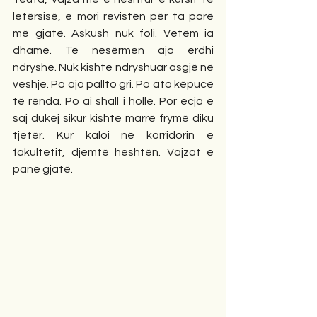
letërsisë, e mori revistën për ta parë 
më gjatë. Askush nuk foli. Vetëm ia 
dhamë. Të nesërmen ajo erdhi 
ndryshe. Nuk kishte ndryshuar asgjë në 
veshje. Po ajo pallto gri. Po ato këpucë 
të rënda. Po ai shall i hollë. Por ecja e 
saj dukej sikur kishte marrë frymë diku 
tjetër. Kur kaloi në korridorin e 
fakultetit, djemtë heshtën. Vajzat e 
panë gjatë.