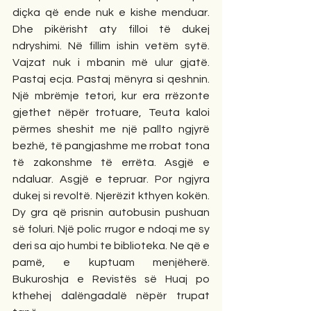
diçka që ende nuk e kishe menduar. 
Dhe pikërisht aty filloi të dukej 
ndryshimi. Në fillim ishin vetëm sytë. 
Vajzat nuk i mbanin më ulur gjatë. 
Pastaj ecja. Pastaj mënyra si qeshnin. 
Një mbrëmje tetori, kur era rrëzonte 
gjethet nëpër trotuare, Teuta kaloi 
përmes sheshit me një pallto ngjyrë 
bezhë, të pangjashme me rrobat tona 
të zakonshme të errëta. Asgjë e 
ndaluar. Asgjë e tepruar. Por ngjyra 
dukej si revoltë. Njerëzit kthyen kokën. 
Dy gra që prisnin autobusin pushuan 
së foluri. Një polic rrugor e ndoqi me sy 
deri sa ajo humbi te biblioteka. Ne që e 
pamë, e kuptuam menjëherë. 
Bukuroshja e Revistës së Huaj po 
kthehej dalëngadalë nëpër trupat 