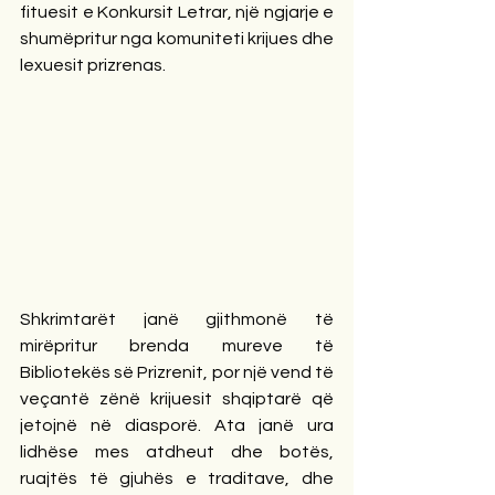
fituesit e Konkursit Letrar, një ngjarje e 
shumëpritur nga komuniteti krijues dhe 
lexuesit prizrenas.
Shkrimtarët janë gjithmonë të 
mirëpritur brenda mureve të 
Bibliotekës së Prizrenit, por një vend të 
veçantë zënë krijuesit shqiptarë që 
jetojnë në diasporë. Ata janë ura 
lidhëse mes atdheut dhe botës, 
ruajtës të gjuhës e traditave, dhe 