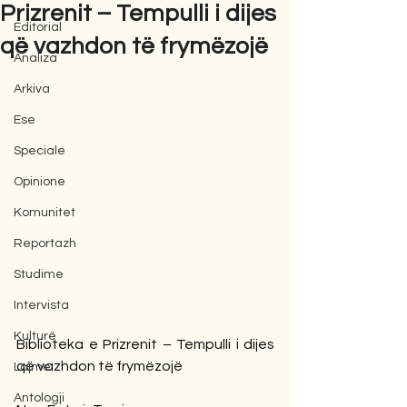
Prizrenit – Tempulli i dijes
Editorial
që vazhdon të frymëzojë
Analiza
Arkiva
Ese
Speciale
Opinione
Komunitet
Reportazh
Studime
Intervista
Kulturë
Biblioteka e Prizrenit – Tempulli i dijes 
që vazhdon të frymëzojë
Lajme
Antologji