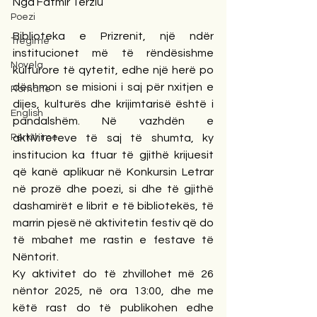
Nga Fatmir Terziu 
Poezi
Biblioteka e Prizrenit, një ndër 
Tregime
institucionet më të rëndësishme 
Novela
kulturore të qytetit, edhe një herë po 
dëshmon se misioni i saj për nxitjen e 
Romane
dijes, kulturës dhe krijimtarisë është i 
English
pandalshëm. Në vazhdën e 
Përkthime
aktiviteteve të saj të shumta, ky 
institucion ka ftuar të gjithë krijuesit 
që kanë aplikuar në Konkursin Letrar 
në prozë dhe poezi, si dhe të gjithë 
dashamirët e librit e të bibliotekës, të 
marrin pjesë në aktivitetin festiv që do 
të mbahet me rastin e festave të 
Nëntorit.
Ky aktivitet do të zhvillohet më 26 
nëntor 2025, në ora 13:00, dhe me 
këtë rast do të publikohen edhe 