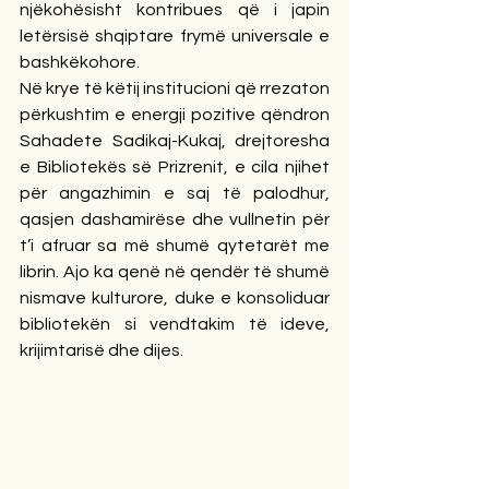
njëkohësisht kontribues që i japin 
letërsisë shqiptare frymë universale e 
bashkëkohore.
Në krye të këtij institucioni që rrezaton 
përkushtim e energji pozitive qëndron 
Sahadete Sadikaj-Kukaj, drejtoresha 
e Bibliotekës së Prizrenit, e cila njihet 
për angazhimin e saj të palodhur, 
qasjen dashamirëse dhe vullnetin për 
t’i afruar sa më shumë qytetarët me 
librin. Ajo ka qenë në qendër të shumë 
nismave kulturore, duke e konsoliduar 
bibliotekën si vendtakim të ideve, 
krijimtarisë dhe dijes.