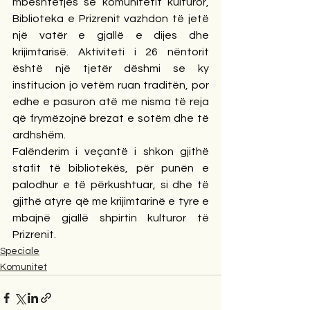
mbështetjes së komunitetit kulturor, 
Biblioteka e Prizrenit vazhdon të jetë 
një vatër e gjallë e dijes dhe 
krijimtarisë. Aktiviteti i 26 nëntorit 
është një tjetër dëshmi se ky 
institucion jo vetëm ruan traditën, por 
edhe e pasuron atë me nisma të reja 
që frymëzojnë brezat e sotëm dhe të 
ardhshëm.
Falënderim i veçantë i shkon gjithë 
stafit të bibliotekës, për punën e 
palodhur e të përkushtuar, si dhe të 
gjithë atyre që me krijimtarinë e tyre e 
mbajnë gjallë shpirtin kulturor të 
Prizrenit.
Speciale
Komunitet