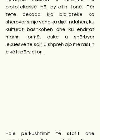
bibliotekarisë në qytetin tonë. Për 
tetë dekada kjo bibliotekë ka 
shërbyer si një vend ku dijet ndahen, ku 
kulturat bashkohen dhe ku ëndrrat 
marrin formë, duke u shërbyer 
lexuesve të saj”, u shpreh ajo me rastin 
e këtij përvjetori.
Falë përkushtimit të stafit dhe 