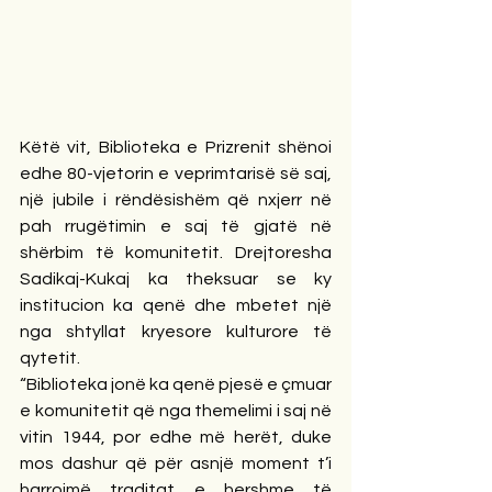
Këtë vit, Biblioteka e Prizrenit shënoi 
edhe 80-vjetorin e veprimtarisë së saj, 
një jubile i rëndësishëm që nxjerr në 
pah rrugëtimin e saj të gjatë në 
shërbim të komunitetit. Drejtoresha 
Sadikaj-Kukaj ka theksuar se ky 
institucion ka qenë dhe mbetet një 
nga shtyllat kryesore kulturore të 
qytetit.
“Biblioteka jonë ka qenë pjesë e çmuar 
e komunitetit që nga themelimi i saj në 
vitin 1944, por edhe më herët, duke 
mos dashur që për asnjë moment t’i 
harrojmë traditat e hershme të 