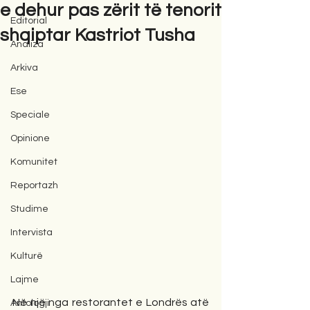
e dehur pas zërit të tenorit
Editorial
shqiptar Kastriot Tusha
Analiza
Arkiva
Ese
Speciale
Opinione
Komunitet
Reportazh
Studime
Intervista
Kulturë
Lajme
Në një nga restorantet e Londrës atë 
Antologji