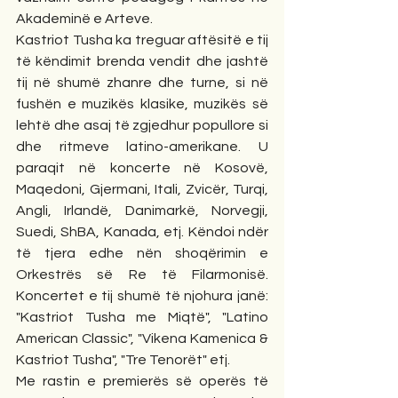
Akademinë e Arteve.
Kastriot Tusha ka treguar aftësitë e tij 
të këndimit brenda vendit dhe jashtë 
tij në shumë zhanre dhe turne, si në 
fushën e muzikës klasike, muzikës së 
lehtë dhe asaj të zgjedhur popullore si 
dhe ritmeve latino-amerikane. U 
paraqit në koncerte në Kosovë, 
Maqedoni, Gjermani, Itali, Zvicër, Turqi, 
Angli, Irlandë, Danimarkë, Norvegji, 
Suedi, ShBA, Kanada, etj. Këndoi ndër 
të tjera edhe nën shoqërimin e 
Orkestrës së Re të Filarmonisë. 
Koncertet e tij shumë të njohura janë: 
"Kastriot Tusha me Miqtë", "Latino 
American Classic", "Vikena Kamenica & 
Kastriot Tusha", "Tre Tenorët" etj.
Me rastin e premierës së operës të 