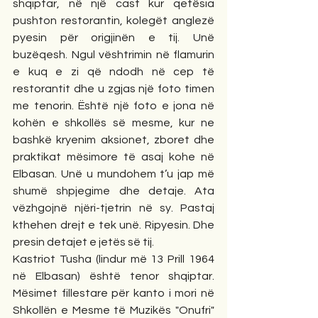
shqiptar, në një cast kur qetësia 
pushton restorantin, kolegët anglezë 
pyesin për origjinën e tij. Unë 
buzëqesh. Ngul vështrimin në flamurin 
e kuq e zi që ndodh në cep të 
restorantit dhe u zgjas një foto timen 
me tenorin. Është një foto e jona në 
kohën e shkollës së mesme, kur ne 
bashkë kryenim aksionet, zboret dhe 
praktikat mësimore të asaj kohe në 
Elbasan. Unë u mundohem t’u jap më 
shumë shpjegime dhe detaje. Ata 
vëzhgojnë njëri-tjetrin në sy. Pastaj 
kthehen drejt e tek unë. Ripyesin. Dhe 
presin detajet e jetës së tij.
Kastriot Tusha (lindur më 13 Prill 1964 
në Elbasan) është tenor shqiptar. 
Mësimet fillestare për kanto i mori në 
Shkollën e Mesme të Muzikës "Onufri" 