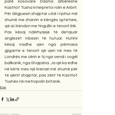
parë kosovare Dasma arbëreshe 
Kastriot Tusha interpretoi rolin e Arbrit. 
Për dëgjuesin shqiptar u bë i njohur më 
shumë me zhanrin e këngës qytetare, 
që ai i këndon me tingullin e tenorit lirik.
Pas kësaj ndërhyrjeje të detajuar 
anglezët mbesin të hutuar. Hutimi 
kësaj rradhe vjen nga përmasa 
gjigante e tenorit që vjen në mes të 
Londrës me zërin e tij nga vendi i vogël 
ballkanik, nga Shqipëria. Ja që ka edhe 
në këtë mes një krenari më shumë për 
të qënit shqiptar, pas zërit të Kastriot 
Tushës në metropolin britanik.
Ese