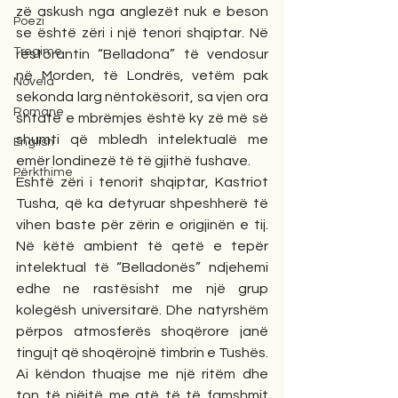
zë askush nga anglezët nuk e beson 
Poezi
se është zëri i një tenori shqiptar. Në 
Tregime
restorantin “Belladona” të vendosur 
në Morden, të Londrës, vetëm pak 
Novela
sekonda larg nëntokësorit, sa vjen ora 
Romane
shtatë e mbrëmjes është ky zë më së 
shumti që mbledh intelektualë me 
English
emër londinezë të të gjithë fushave.
Përkthime
Është zëri i tenorit shqiptar, Kastriot 
Tusha, që ka detyruar shpeshherë të 
vihen baste për zërin e origjinën e tij. 
Në këtë ambient të qetë e tepër 
intelektual të “Belladonës” ndjehemi 
edhe ne rastësisht me një grup 
kolegësh universitarë. Dhe natyrshëm 
përpos atmosferës shoqërore janë 
tingujt që shoqërojnë timbrin e Tushës. 
Ai këndon thuajse me një ritëm dhe 
ton të njëjtë me atë të të famshmit 