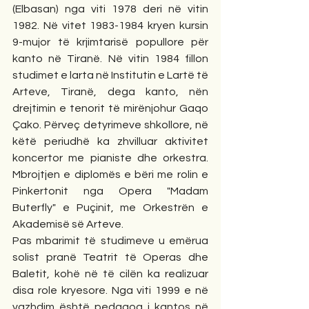
(Elbasan) nga viti 1978 deri në vitin 
1982. Në vitet 1983-1984 kryen kursin 
9-mujor të krjimtarisë popullore për 
kanto në Tiranë. Në vitin 1984 fillon 
studimet e larta në Institutin e Lartë të 
Arteve, Tiranë, dega kanto, nën 
drejtimin e tenorit të mirënjohur Gaqo 
Çako. Përveç detyrimeve shkollore, në 
këtë periudhë ka zhvilluar aktivitet 
koncertor me pianiste dhe orkestra. 
Mbrojtjen e diplomës e bëri me rolin e 
Pinkertonit nga Opera "Madam 
Buterfly" e Puçinit, me Orkestrën e 
Akademisë së Arteve.
Pas mbarimit të studimeve u emërua 
solist pranë Teatrit të Operas dhe 
Baletit, kohë në të cilën ka realizuar 
disa role kryesore. Nga viti 1999 e në 
vazhdim është pedagog i kantos në 