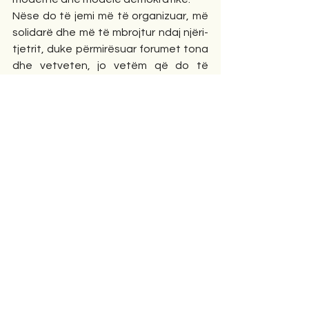
Nëse do të jemi më të organizuar, më 
solidarë dhe më të mbrojtur ndaj njëri-
tjetrit, duke përmirësuar forumet tona 
dhe vetveten, jo vetëm që do të 
rikthejmë dinjitetin e munguar, por do 
të detyrojmë shtetin dhe institucionet 
të na respektojnë si faktor të 
rëndësishëm të drejtësisë dhe 
demokracisë.
Ndaj, vota dhe besimi juaj, të nderuar 
kolegë/e, do të jenë përgjegjësia dhe 
motivimi im më i madh në këtë kauzë 
dhe mision të përbashkët. Do ta mbyll 
këtë mesazh me një thënie të Platonit, 
babait të filozofisë së drejtës ideale: 
“Njerëzit e ditur janë më të vlefshëm 
se ligjet e vlefshme; kështu gjykon çdo 
njeri i drejtë.”