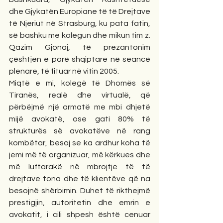
dhe Gjykatën Europiane të të Drejtave 
të Njeriut në Strasburg, ku pata fatin, 
së bashku me kolegun dhe mikun tim z. 
Qazim Gjonaj, të prezantonim 
çështjen e parë shqiptare në seancë 
plenare, të fituar në vitin 2005.
Miqtë e mi, kolegë të Dhomës së 
Tiranës, realë dhe virtualë, që 
përbëjmë një armatë me mbi dhjetë 
mijë avokatë, ose gati 80% të 
strukturës së avokatëve në rang 
kombëtar, besoj se ka ardhur koha të 
jemi më të organizuar, më kërkues dhe 
më luftarakë në mbrojtje të të 
drejtave tona dhe të klientëve që na 
besojnë shërbimin. Duhet të rikthejmë 
prestigjin, autoritetin dhe emrin e 
avokatit, i cili shpesh është cenuar 