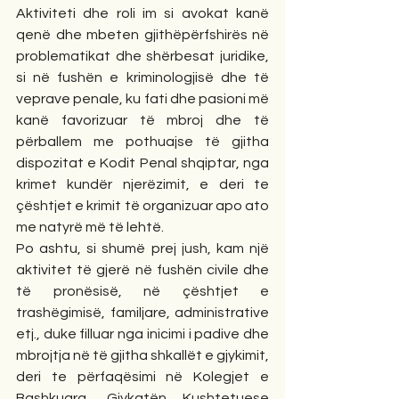
Aktiviteti dhe roli im si avokat kanë 
qenë dhe mbeten gjithëpërfshirës në 
problematikat dhe shërbesat juridike, 
si në fushën e kriminologjisë dhe të 
veprave penale, ku fati dhe pasioni më 
kanë favorizuar të mbroj dhe të 
përballem me pothuajse të gjitha 
dispozitat e Kodit Penal shqiptar, nga 
krimet kundër njerëzimit, e deri te 
çështjet e krimit të organizuar apo ato 
me natyrë më të lehtë.
Po ashtu, si shumë prej jush, kam një 
aktivitet të gjerë në fushën civile dhe 
të pronësisë, në çështjet e 
trashëgimisë, familjare, administrative 
etj., duke filluar nga inicimi i padive dhe 
mbrojtja në të gjitha shkallët e gjykimit, 
deri te përfaqësimi në Kolegjet e 
Bashkuara, Gjykatën Kushtetuese 