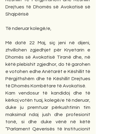
Drejtues të Dhomës së Avokatisë së 
Shqipërisë
Të nderuar kolegë/e,
Më datë 22 Maj, siç jeni në dijeni, 
zhvillohen zgjedhjet për Kryetarin e 
Dhomës së Avokatisë Tiranë dhe, në 
këtë plebishit zgjedhor, do të garohen 
e votohen edhe Anëtarët e Këshillit të 
Përgjithshëm dhe të Këshillit Drejtues 
të Dhomës Kombëtare të Avokatisë.
Kam vendosur të kandidoj dhe të 
kërkoj votën tuaj, kolegë/e të nderuar, 
duke ju premtuar përkushtimin tim 
maksimal ndaj jush dhe profesionit 
tonë, si dhe duke vënë në këtë 
“Parlament Qeverisës të Institucionit 