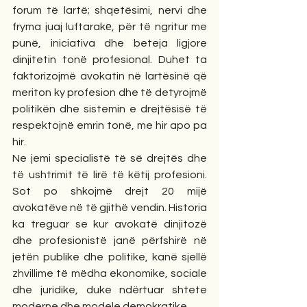
forum të lartë; shqetësimi, nervi dhe 
fryma juaj luftarakе, për të ngritur me 
punë, iniciativa dhe beteja ligjore 
dinjitetin tonë profesional. Duhet ta 
faktorizojmë avokatin në lartësinë që 
meriton ky profesion dhe të detyrojmë 
politikën dhe sistemin e drejtësisë të 
respektojnë emrin tonë, me hir apo pa 
hir.
Ne jemi specialistë të së drejtës dhe 
të ushtrimit të lirë të këtij profesioni. 
Sot po shkojmë drejt 20 mijë 
avokatëve në të gjithë vendin. Historia 
ka treguar se kur avokatë dinjitozë 
dhe profesionistë janë përfshirë në 
jetën publike dhe politike, kanë sjellë 
zhvillime të mëdha ekonomike, sociale 
dhe juridike, duke ndërtuar shtete 
moderne dhe modele demokratike.