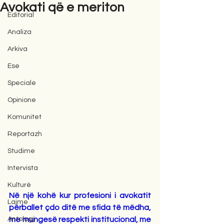
Avokati që e meriton
Editorial
Analiza
Arkiva
Ese
Speciale
Opinione
Komunitet
Reportazh
Studime
Intervista
Kulturë
Në një kohë kur profesioni i avokatit 
Lajme
përballet çdo ditë me sfida të mëdha, 
Antologji
me mungesë respekti institucional, me 