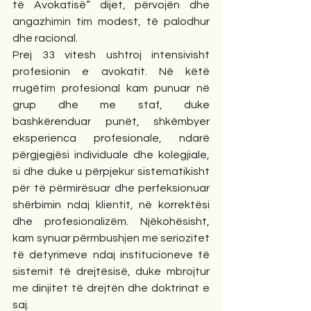
të Avokatisë” dijet, përvojën dhe 
angazhimin tim modest, të palodhur 
dhe racional.
Prej 33 vitesh ushtroj intensivisht 
profesionin e avokatit. Në këtë 
rrugëtim profesional kam punuar në 
grup dhe me staf, duke 
bashkërenduar punët, shkëmbyer 
eksperienca profesionale, ndarë 
përgjegjësi individuale dhe kolegjiale, 
si dhe duke u përpjekur sistematikisht 
për të përmirësuar dhe perfeksionuar 
shërbimin ndaj klientit, në korrektësi 
dhe profesionalizëm. Njëkohësisht, 
kam synuar përmbushjen me seriozitet 
të detyrimeve ndaj institucioneve të 
sistemit të drejtësisë, duke mbrojtur 
me dinjitet të drejtën dhe doktrinat e 
saj.