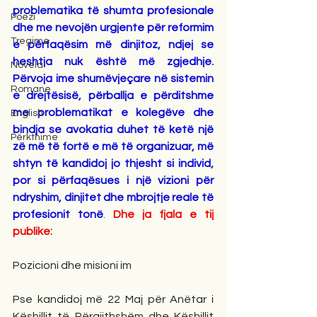
problematika të shumta profesionale 
Poezi
dhe me nevojën urgjente për reformim 
Tregime
e përfaqësim më dinjitoz, ndjej se 
heshtja nuk është më zgjedhje. 
Novela
Përvoja ime shumëvjeçare në sistemin 
Romane
e drejtësisë, përballja e përditshme 
me problematikat e kolegëve dhe 
English
bindja se avokatia duhet të ketë një 
Përkthime
zë më të fortë e më të organizuar, më 
shtyn të kandidoj jo thjesht si individ, 
por si përfaqësues i një vizioni për 
ndryshim, dinjitet dhe mbrojtje reale të 
profesionit tonë
. 
Dhe ja fjala e tij 
publike:
Pozicioni dhe misioni im
Pse kandidoj më 22 Maj për Anëtar i 
Këshillit të Përgjithshëm dhe Këshillit 