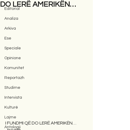
DO LERË AMERIKËN…
Editorial
Analiza
Arkiva
Ese
Speciale
Opinione
Komunitet
Reportazh
Studime
Intervista
Kulturë
Lajme
I FUNDMI QË DO LERË AMERIKËN…
Antologji