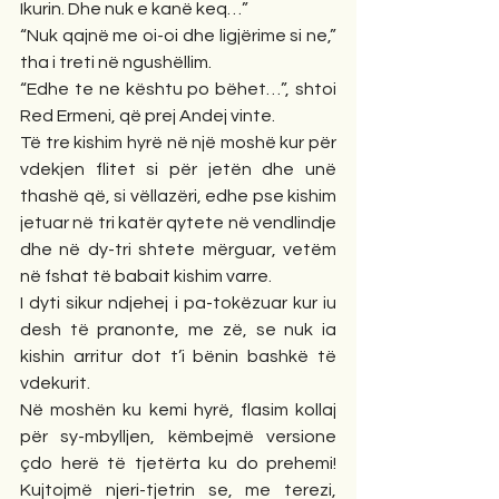
Ikurin. Dhe nuk e kanë keq…”
“Nuk qajnë me oi-oi dhe ligjërime si ne,” 
tha i treti në ngushëllim.
“Edhe te ne kështu po bëhet…”, shtoi 
Red Ermeni, që prej Andej vinte.
Të tre kishim hyrë në një moshë kur për 
vdekjen flitet si për jetën dhe unë 
thashë që, si vëllazëri, edhe pse kishim 
jetuar në tri katër qytete në vendlindje 
dhe në dy-tri shtete mërguar, vetëm 
në fshat të babait kishim varre.
I dyti sikur ndjehej i pa-tokëzuar kur iu 
desh të pranonte, me zë, se nuk ia 
kishin arritur dot t’i bënin bashkë të 
vdekurit.
Në moshën ku kemi hyrë, flasim kollaj 
për sy-mbylljen, këmbejmë versione 
çdo herë të tjetërta ku do prehemi! 
Kujtojmë njeri-tjetrin se, me terezi, 