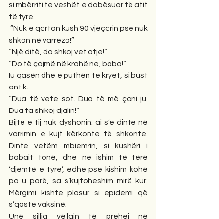
si mbërriti te veshët e dobësuar të atit 
të tyre.
 “Nuk e qorton kush 90 vjeçarin pse nuk 
shkon në varreza!”
“Një ditë, do shkoj vet atje!”
“Do të çojmë në krahë ne, baba!”
Iu qasën dhe e puthën te kryet, si bust 
antik.
“Dua të vete sot. Dua të më çoni ju. 
Dua ta shikoj djalin!”
Bijtë e tij nuk dyshonin: ai s’e dinte në 
varrimin e kujt kërkonte të shkonte. 
Dinte vetëm mbiemrin, si kushëri i 
babait tonë, dhe ne ishim të tërë 
‘djemtë e tyre’, edhe pse kishim kohë 
pa u parë, sa s’kujtoheshim mirë kur. 
Mërgimi kishte plasur si epidemi që 
s’qaste vaksinë.
Unë sillja vëllain të prehej në 