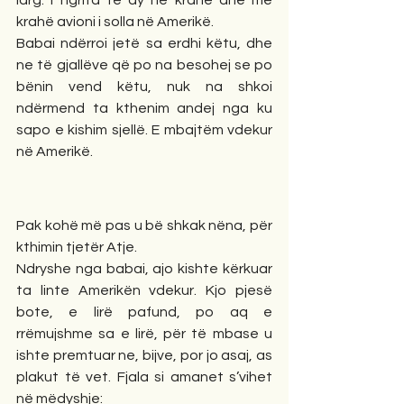
larg. I ngrita të dy në krahë dhe me 
krahë avioni i solla në Amerikë.
Babai ndërroi jetë sa erdhi këtu, dhe 
ne të gjallëve që po na besohej se po 
bënin vend këtu, nuk na shkoi 
ndërmend ta kthenim andej nga ku 
sapo e kishim sjellë. E mbajtëm vdekur 
në Amerikë.
Pak kohë më pas u bë shkak nëna, për 
kthimin tjetër Atje.
Ndryshe nga babai, ajo kishte kërkuar 
ta linte Amerikën vdekur. Kjo pjesë 
bote, e lirë pafund, po aq e 
rrëmujshme sa e lirë, për të mbase u 
ishte premtuar ne, bijve, por jo asaj, as 
plakut të vet. Fjala si amanet s’vihet 
në mëdyshje: