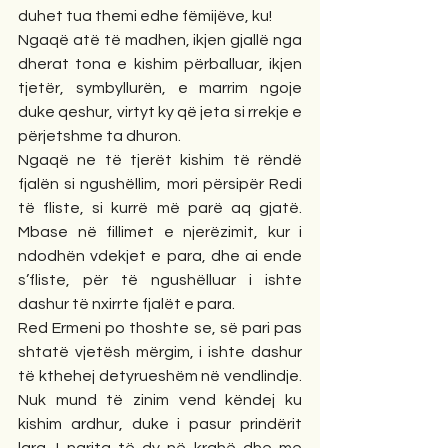
duhet tua themi edhe fëmijëve, ku!
Ngaqë atë të madhen, ikjen gjallë nga 
dherat tona e kishim përballuar, ikjen 
tjetër, symbyllurën, e marrim ngoje 
duke qeshur, virtyt ky që jeta si rrekje e 
përjetshme ta dhuron.
Ngaqë ne të tjerët kishim të rëndë 
fjalën si ngushëllim, mori përsipër Redi 
të fliste, si kurrë më parë aq gjatë. 
Mbase në fillimet e njerëzimit, kur i 
ndodhën vdekjet e para, dhe ai ende 
s’fliste, për të ngushëlluar i ishte 
dashur të nxirrte fjalët e para.
Red Ermeni po thoshte se, së pari pas 
shtatë vjetësh mërgim, i ishte dashur 
të kthehej detyrueshëm në vendlindje. 
Nuk mund të zinim vend këndej ku 
kishim ardhur, duke i pasur prindërit 