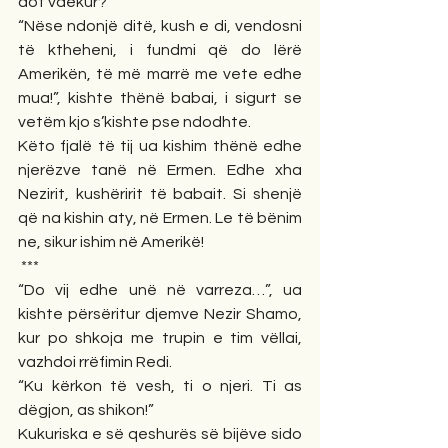
dot vdekur?
“Nëse ndonjë ditë, kush e di, vendosni 
të ktheheni, i fundmi që do lërë 
Amerikën, të më marrë me vete edhe 
mua!”, kishte thënë babai, i sigurt se 
vetëm kjo s’kishte pse ndodhte.
Këto fjalë të tij ua kishim thënë edhe 
njerëzve tanë në Ermen. Edhe xha 
Nezirit, kushëririt të babait. Si shenjë 
që na kishin aty, në Ermen. Le të bënim 
ne, sikur ishim në Amerikë!
 ***
“Do vij edhe unë në varreza…”, ua 
kishte përsëritur djemve Nezir Shamo, 
kur po shkoja me trupin e tim vëllai, 
vazhdoi rrëfimin Redi.
“Ku kërkon të vesh, ti o njeri. Ti as 
dëgjon, as shikon!”
Kukuriska e së qeshurës së bijëve sido 