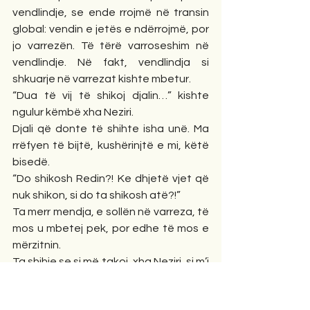
vendlindje, se ende rrojmë në transin 
global: vendin e jetës e ndërrojmë, por 
jo varrezën. Të tërë varroseshim në 
vendlindje. Në fakt, vendlindja si 
shkuarje në varrezat kishte mbetur.
“Dua të vij të shikoj djalin…” kishte 
ngulur këmbë xha Neziri.
Djali që donte të shihte isha unë. Ma 
rrëfyen të bijtë, kushërinjtë e mi, këtë 
bisedë.
“Do shikosh Redin?! Ke dhjetë vjet që 
nuk shikon, si do ta shikosh atë?!”
Ta merr mendja, e sollën në varreza, të 
mos u mbetej pek, por edhe të mos e 
mërzitnin.
Ta shihje se si më takoi, xha Neziri, si m’i 
prekte flokët, mjekrën, duart i 
dridheshin por më merrte përqafe, më 