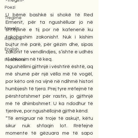
-tregim-
Poezi
U bëmë bashkë si shokë të Red 
Tregime
Ermenit, për ta ngushëlluar jo në 
Novela
shtëpinë e tij por në kafenenë ku 
takoheshim zakonisht. Nuk i kishim 
Romane
bujtur më parë, për gëzim dhe, sipas 
English
zakonit të vendlindjes, s’ishte e udhës 
t’i shkonim në të keq.
Përkthime
Ngushëllimi gjithnjë i vështirë është, aq 
më shumë për një vëlla më të vogël, 
por këto orë na vijnë në ndihmë histori 
humbjesh të tjera. Prej tyre rrëfejmë të 
përshtatshmet për rastin, jo gjithnjë 
më të dhimbshmet. U ka ndodhur të 
tjerëve, por ngushëllojnë gjithë kënd.
“Të emigruar në troje të askujt, këtu 
sikur nuk shfaqin lot. Rrëfejnë 
momente të gëzuara me të sapo 