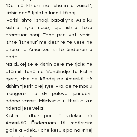
“Do më ktheni në fshatin e varisit”, 
kishin qenë fjalët e fundit të saj.
‘Varisi’ ishte i shoqi, babai ynë. Atje ku 
kishte hyrë nuse, ajo ishte toka 
premtuar asaj! Edhe pse vet ‘varisi’ 
ishte ‘fshehur’ me dëshirë të vetë në 
dherat e Amerikës, si të ëndërronte 
ende.
Na dukej se e kishin bërë me fjalë: të 
afërmit tanë në Vendlindje ta kishin 
njërin, dhe ne këndej në Amerikë, të 
kishim tjetrin prej tyre. Pra, që të mos u 
mungonin të dy palëve, prindërit 
ndanë varret. Mëdyshja u thellua kur 
ndërroi jetë vëllai.
Kishim ardhur për të vdekur në 
Amerikë? Ëndërruam të mbërrinim 
gjallë a vdekur dhe këtu s’po na rrihej 