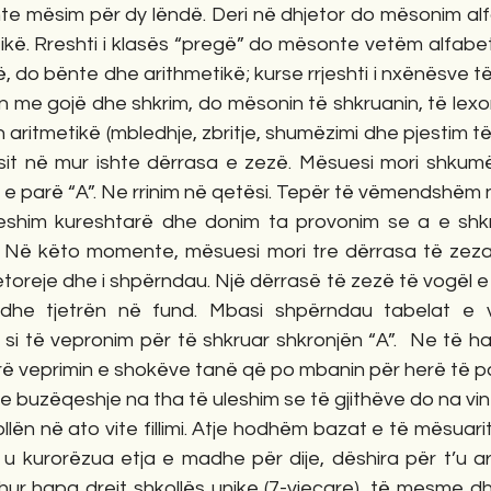
nte mësim për dy lëndë. Deri në dhjetor do mësonim alf
kë. Rreshti i klasës “pregë” do mësonte vetëm alfabeti
, do bënte dhe arithmetikë; kurse rrjeshti i nxënësve të
n me gojë dhe shkrim, do mësonin të shkruanin, të lexo
aritmetikë (mbledhje, zbritje, shumëzimi dhe pjestim të
it në mur ishte dërrasa e zezë. Mësuesi mori shkumësin
 e parë “A”. Ne rrinim në qetësi. Tepër të vëmendshëm 
eshim kureshtarë dhe donim ta provonim se a e shkr
. Në këto momente, mësuesi mori tre dërrasa të zeza 
toreje dhe i shpërndau. Një dërrasë të zezë të vogël e l
dhe tjetrën në fund. Mbasi shpërndau tabelat e 
i të vepronim për të shkruar shkronjën “A”.  Ne të hab
ë veprimin e shokëve tanë që po mbanin për herë të p
 buzëqeshje na tha të uleshim se të gjithëve do na vin
lën në ato vite fillimi. Atje hodhëm bazat e të mësuarit
 u kurorëzua etja e madhe për dije, dëshira për t’u ars
r hapa drejt shkollës unike (7-vjeçare), të mesme dhe 