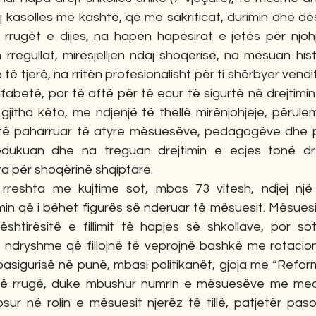
j kasolles me kashtë, që me sakrificat, durimin dhe dë
 rrugët e dijes, na hapën hapësirat e jetës për njohje
regullat, mirësjelljen ndaj shoqërisë, na mësuan histo
ë tjerë, na rritën profesionalisht për ti shërbyer vendit 
fabetë, por të aftë për të ecur të sigurtë në drejtimin d
 gjitha këto, me ndjenjë të thellë mirënjohjeje, përul
 të paharruar të atyre mësuesëve, pedagogëve dhe p
edukuan dhe na treguan drejtimin e ecjes tonë dre
për shoqërinë shqiptare.           
reshta me kujtime sot, mbas 73 vitesh, ndjej një 
min që i bëhet figurës së nderuar të mësuesit. Mësuesit
vështirësitë e fillimit të hapjes së shkollave, por so
ë ndryshme që fillojnë të veprojnë bashkë me rotacione
pasigurisë në punë, mbasi politikanët, gjoja me “Refor
 në rrugë, duke mbushur numrin e mësuesëve me medio
sur në rolin e mësuesit njerëz të tillë, patjetër paso