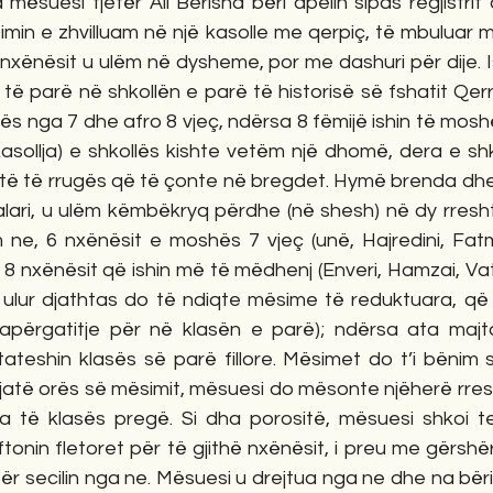
ësuesi tjetër Ali Berisha bëri apelin sipas regjistrit 
min e zhvilluam në një kasolle me qerpiç, të mbuluar m
 nxënësit u ulëm në dysheme, por me dashuri për dije. 
të parë në shkollën e parë të historisë së fshatit Qerr
ës nga 7 dhe afro 8 vjeç, ndërsa 8 fëmijë ishin të moshë
asollja) e shkollës kishte vetëm një dhomë, dera e shk
ajtë të rrugës që të çonte në bregdet. Hymë brenda dhe
lari, u ulëm këmbëkryq përdhe (në shesh) në dy rresht
ne, 6 nxënësit e moshës 7 vjeç (unë, Hajredini, Fatmir
n 8 nxënësit që ishin më të mëdhenj (Enveri, Hamzai, Vath
i ulur djathtas do të ndiqte mësime të reduktuara, që 
apërgatitje për në klasën e parë); ndërsa ata majtas
ateshin klasës së parë fillore. Mësimet do t’i bënim 
jatë orës së mësimit, mësuesi do mësonte njëherë rresh
 të klasës pregë. Si dha porositë, mësuesi shkoi te
onin fletoret për të gjithë nxënësit, i preu me gërshë
r secilin nga ne. Mësuesi u drejtua nga ne dhe na bëri t