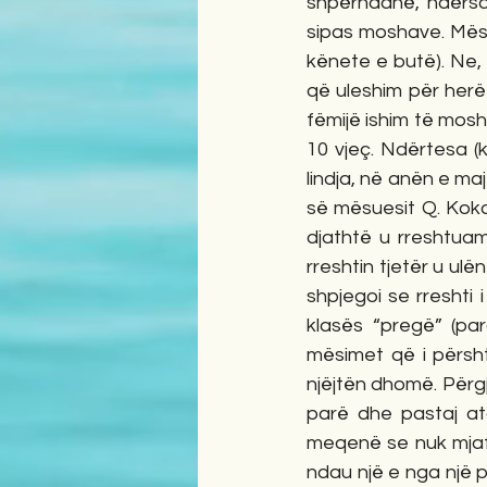
shpërndanë, ndërsa m
sipas moshave. Mësi
kënete e butë). Ne,
që uleshim për herë 
fëmijë ishim të mosh
10 vjeç. Ndërtesa (k
lindja, në anën e m
së mësuesit Q. Koka
djathtë u rreshtuam 
rreshtin tjetër u ulë
shpjegoi se rreshti 
klasës “pregë” (par
mësimet që i përsht
njëjtën dhomë. Përg
parë dhe pastaj ata
meqenë se nuk mjaft
ndau një e nga një pë