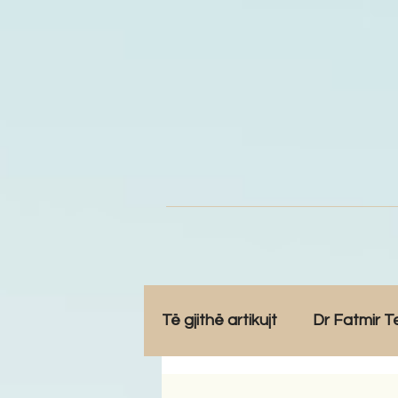
Të gjithë artikujt
Dr Fatmir T
Opinione
Komunitet