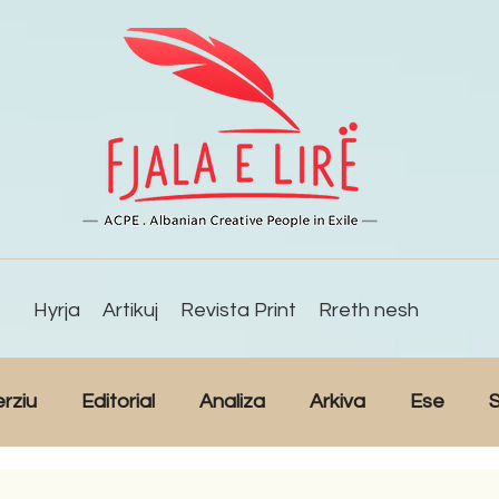
Hyrja
Artikuj
Revista Print
Rreth nesh
erziu
Editorial
Analiza
Arkiva
Ese
S
Reportazh
Studime
Intervista
Kulturë