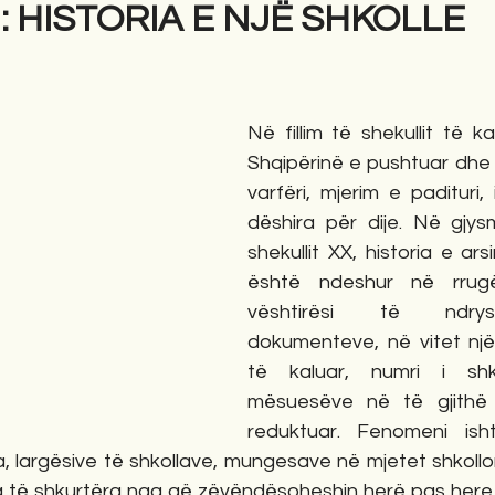
ri: HISTORIA E NJË SHKOLLE
gime
Novela
Romane
English
Përkth
Në fillim të shekullit të k
Shqipërinë e pushtuar dhe
varfëri, mjerim e padituri
dëshira për dije. Në gjy
shekullit XX, historia e ars
është ndeshur në rrug
vështirësi të ndrys
dokumenteve, në vitet njëz
të kaluar, numri i shk
mësuesëve në të gjithë v
reduktuar. Fenomeni isht
, largësive të shkollave, mungesave në mjetet shkollor
të shkurtëra nga që zëvëndësoheshin herë pas here.      