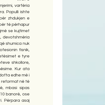
erimi, varfëria 
. Populli ishte 
për zhdukjen e 
 për të përhapur 
më se kujtimet 
i, devotshmëria 
 që shumica nuk 
esionin fisnik, 
tësimet e tyre 
eve shkollore, 
ësime. Kur ata 
dofta edhe më i 
ga reformat në të 
ë, mbasi sipas 
410 banorë, ose 
. Përpara asaj 