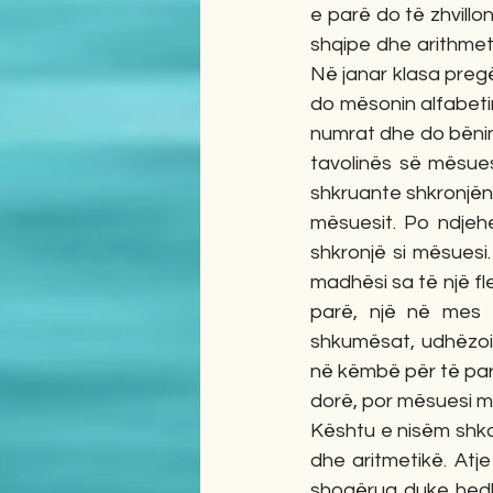
e parë do të zhvillo
shqipe dhe arithmeti
Në janar klasa pregë
do mësonin alfabeti
numrat dhe do bënin 
tavolinës së mësues
shkruante shkronjën
mësuesit. Po ndjeh
shkronjë si mësuesi
madhësi sa të një fle
parë, një në mes 
shkumësat, udhëzoi s
në këmbë për të par
dorë, por mësuesi me
Kështu e nisëm shkol
dhe aritmetikë. Atje
shoqërua duke hedhu