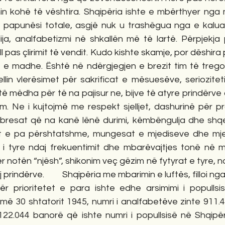
shin kohë të vështira. Shqipëria ishte e mbërthyer nga mj
, papunësi totale, asgjë nuk u trashëgua nga e kaluara
a, analfabetizmi në shkallën më të lartë. Përpjekja 
fill pas çlirimit të vendit. Kudo kishte skamje, por dëshira
e e madhe. Është në ndërgjegjen e brezit tim të tregoj
jellin vlerësimet për sakrificat e mësuesëve, seriozitet
të mëdha për të na pajisur ne, bijve të atyre prindërve
m. Ne i kujtojmë me respekt sjelljet, dashurinë për prof
bresat që na kanë lënë durimi, këmbëngulja dhe shqe
t e pa përshtatshme, mungesat e mjediseve dhe mjet
ë i tyre ndaj frekuentimit dhe mbarëvajtjes tonë në m
ër notën “njësh”, shikonim veç gëzim në fytyrat e tyre, n
 prindërve.         Shqipëria me mbarimin e luftës, filloi n
dër prioritetet e para ishte edhe arsimimi i popullsis
er më 30 shtatorit 1945, numri i analfabetëve zinte 911.
122.044 banorë që ishte numri i popullsisë në Shqipëri