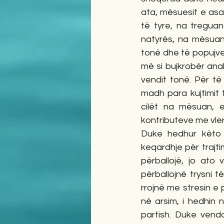
ata, mësuesit e asa
të tyre, na treguan
natyrës, na mësuan r
tonë dhe të popujve t
më si bujkrobër anal
vendit tonë. Për të
madh para kujtimit
cilët na mësuan, 
kontributeve me vlera 
Duke hedhur këto r
keqardhje për trajti
përballojë, jo ato 
përballojnë trysni t
rrojnë me stresin e 
në arsim, i hedhin
partish. Duke vendo