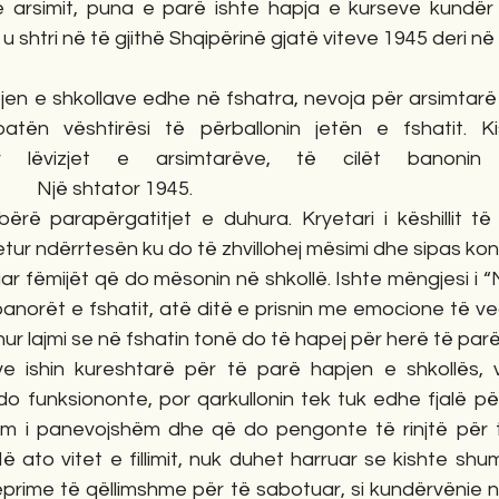
 arsimit, puna e parë ishte hapja e kurseve kundër a
 shtri në të gjithë Shqipërinë gjatë viteve 1945 deri në vit
jen e shkollave edhe në fshatra, nevoja për arsimtarë 
atën vështirësi të përballonin jetën e fshatit. K
r lëvizjet e arsimtarëve, të cilët banonin 
          Një shtator 1945.                             
bërë parapërgatitjet e duhura. Kryetari i këshillit të
jetur ndërrtesën ku do të zhvillohej mësimi dhe sipas ko
truar fëmijët që do mësonin në shkollë. Ishte mëngjesi i “N
ë banorët e fshatit, atë ditë e prisnin me emocione të v
ur lajmi se në fshatin tonë do të hapej për herë të parë shkol
 ishin kureshtarë për të parë hapjen e shkollës, v
i do funksiononte, por qarkullonin tek tuk edhe fjalë p
prim i panevojshëm dhe që do pengonte të rinjtë për 
Në ato vitet e fillimit, nuk duhet harruar se kishte s
eprime të qëllimshme për të sabotuar, si kundërvënie n