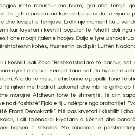
ngjes ishte mbushur me burra, gra dhe fëmijë që r
s. Të gjithë prisnim me kurreshtje se si do të vijonte 
e dhe lëvizjet e fëmijëve. Erdhi një moment ku u vendo
ti kur kryetari i këshillit popullor të fshatit doli nga 
t dhe mbajti fjalën e hapjes. Dalja e tyre u shoqërua 
përshtateshin kohës, thurreshin lavdi për Luftën Nacional
  
ri i këshillit Sali Zeka:“Bashkëfshatarë të dashur, sot 
arë dyert e dijeve. Fëmijët tanë sot do hyjnë në këtë
ndim. Ata do të mësojnë historinë e popullit tonë të s
o të njihen me traditat, zakonet dhe mbi të gjitha do t
he mbrojnë Atdheun tonë të shtrenjtë, të cilin sapo
nazi-fashistë”.Fjala e tij u ndërpre nga brohoritjet: “Vd
roftë Fronti Demokratik”. Më pas kryetari i këshillit i dha
lari, i cili falënderoi kryetarin e këshillit dhe banorë
ër hapjen e shkollës. Me mbarimin e përshëndetj