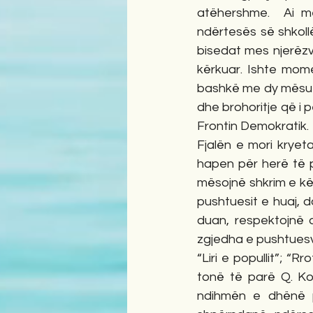
atëhershme.  Ai më
ndërtesës së shkollë
bisedat mes njerëzv
kërkuar. Ishte momen
bashkë me dy mësuesi
dhe brohoritje që i 
Frontin Demokratik.   
Fjalën e mori kryeta
hapen për herë të p
mësojnë shkrim e kë
pushtuesit e huaj, d
duan, respektojnë d
zgjedha e pushtuesve 
“Liri e popullit”; “R
tonë të parë Q. Koka
ndihmën e dhënë p