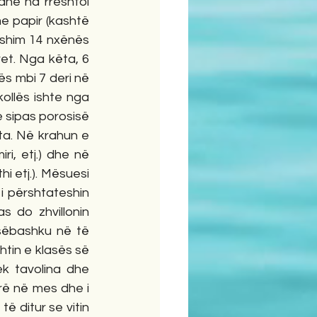
dhe na rreshtoi 
e papir (kashtë 
Ishim 14 nxënës 
et. Nga këta, 6 
s mbi 7 deri në 
ollës ishte nga 
 sipas porosisë 
a. Në krahun e 
i, etj.) dhe në 
i etj.). Mësuesi 
i përshtateshin 
 do zhvillonin 
sëbashku në të 
tin e klasës së 
k tavolina dhe 
rë në mes dhe i 
ë ditur se vitin 