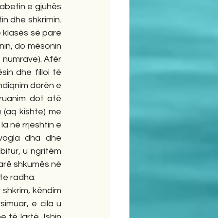
abetin e gjuhës 
n dhe shkrimin. 
 klasës së parë 
nin, do mësonin 
 numrave). Afër 
 dhe filloi të 
ndiqnim dorën e 
uanim dot atë 
(aq kishte) me 
a në rrjeshtin e 
vogla dha dhe 
itur, u ngritëm 
arë shkumës në 
te radha.
 shkrim, këndim 
imuar, e cila u 
të lartë. Ishin 