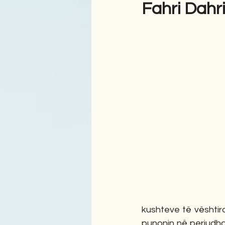
Fahri Dah
Antologji
Poezi
Tre
kushteve të vështira
punonin në periudha 