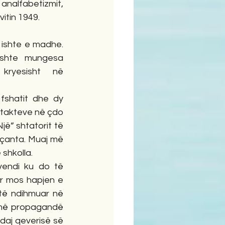
nalfabetizmit, 
in 1949.       
ishte e madhe. 
ishte mungesa 
kryesisht në 
 fshatit dhe dy 
ntakteve në çdo 
jë” shtatorit të 
eçanta. Muaj më 
la.               
endi ku do të 
ër mos hapjen e 
të ndihmuar në 
humë propagandë 
daj qeverisë së 