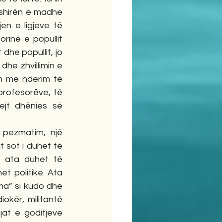
shirën e madhe 
n e ligjeve të 
rinë e popullit 
dhe popullit, jo 
he zhvillimin e 
em me nderim të 
rofesorëve, të 
jt dhënies së 
pezmatim, një 
 sot i duhet të 
t ata duhet të 
t politike. Ata 
ma” si kudo dhe 
kër, militantë 
jat e goditjeve 