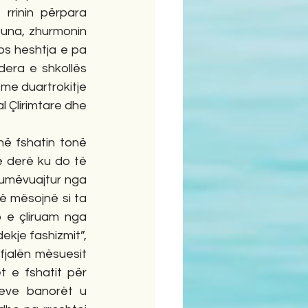
rinin përpara 
puna, zhurmonin 
s heshtja e pa 
dera e shkollës 
me duartrokitje 
 Çlirimtare dhe 
në fshatin tonë 
 derë ku do të 
humëvuajtur nga 
ë mësojnë si ta 
 e çliruam nga 
ekje fashizmit”, 
 fjalën mësuesit 
t e fshatit për 
eve banorët u 