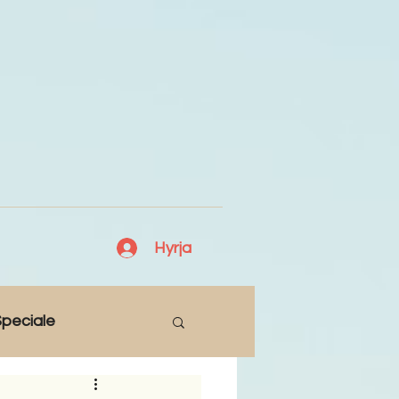
Hyrja
peciale
Lajme