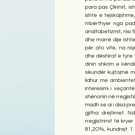
para pas Çlirimit, i
ishte e tejskajshme
mbërthyer nga padij
analfabetizmit, nisi 
dhe marrë dije isht
për ato vite, na ris
dhe dëshirat e tyre 
dinin shkrim e këndi
sikundër kujtojmë m
lidhur me ambiente
interesimi i veçant
shënonin në rregjist
madh se ai i disa prej
gjitha drejtimet. N
rregjistrimit të kry
81,2O%, kundrejt 1.