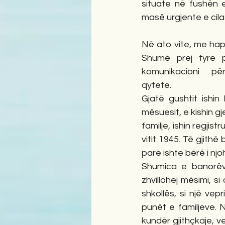
situate në fushën e
masë urgjente e cila u
Në ato vite, me hap
Shumë prej tyre p
komunikacioni pë
qytete.                         
Gjatë gushtit ishin 
mësuesit, e kishin g
familje, ishin regjis
vitit 1945. Të gjith
parë ishte bërë i njoh
Shumica e banorëve
zhvillohej mësimi, s
shkollës, si një ve
punët e familjeve. 
kundër gjithçkaje, v