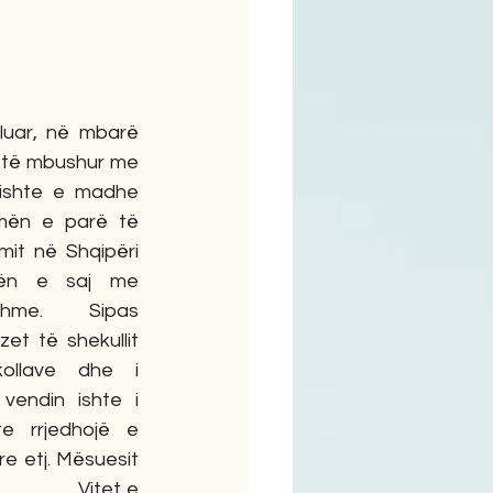
ime
aluar, në mbarë 
 të mbushur me 
, ishte e madhe 
smën e parë të 
imit në Shqipëri 
ën e saj me 
hme. Sipas 
et të shekullit 
ollave dhe i 
endin ishte i 
e rrjedhojë e 
e etj. Mësuesit 
        Vitet e 