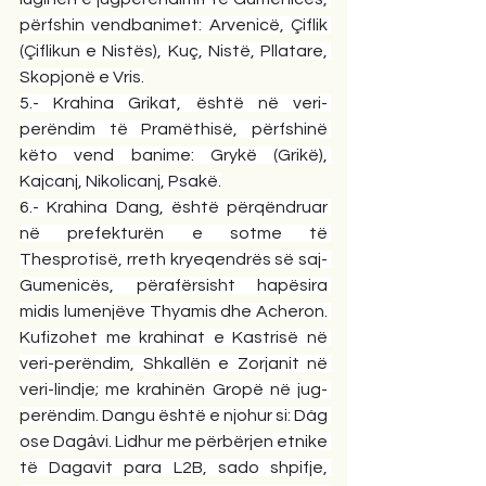
përfshin vendbanimet: Arvenicë, Çiflik 
(Çiflikun e Nistës), Kuç, Nistë, Pllatare, 
Skopjonë e Vris.
5.- Krahina Grikat, është në veri- 
perëndim të Pramëthisë, përfshinë 
këto vend banime: Grykë (Grikë), 
Kajcanj, Nikolicanj, Psakë.
6.- Krahina Dang, është përqëndruar 
në prefekturën e sotme të 
Thesprotisë, rreth kryeqendrës së saj- 
Gumenicës, përafërsisht hapësira 
midis lumenjëve Thyamis dhe Acheron. 
Kufizohet me krahinat e Kastrisë në 
veri-perëndim, Shkallën e Zorjanit në 
veri-lindje; me krahinën Gropë në jug- 
perëndim. Dangu është e njohur si: Dág 
ose Dagȧvi. Lidhur me përbërjen etnike 
të Dagavit para L2B, sado shpifje, 