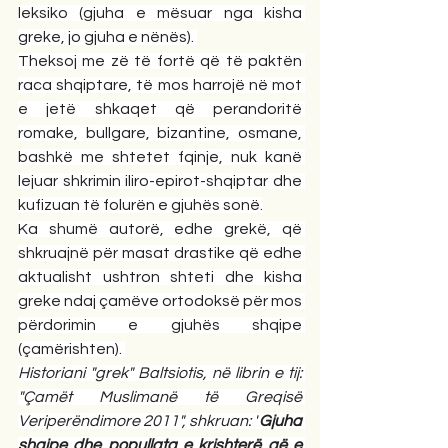
leksiko (gjuha e mësuar nga kisha 
greke, jo gjuha e nënës). 
Theksoj me zë të fortë që të paktën 
raca shqiptare, të mos harrojë në mot 
e jetë shkaqet që perandoritë 
romake, bullgare, bizantine, osmane, 
bashkë me shtetet fqinje, nuk kanë 
lejuar shkrimin iliro-epirot-shqiptar dhe 
kufizuan të folurën e gjuhës sonë.
Ka shumë autorë, edhe grekë, që 
shkruajnë për masat drastike që edhe 
aktualisht ushtron shteti dhe kisha 
greke ndaj çamëve ortodoksë për mos 
përdorimin e gjuhës shqipe 
(çamërishten). 
Historiani "grek" Baltsiotis, në librin e tij: 
"Çamët Muslimanë të Greqisë 
Veriperëndimore 2011", shkruan: "
Gjuha 
shqipe dhe popullata e krishterë që e 