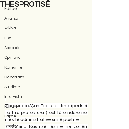
THESPROTISË
Editorial
Analiza
Arkiva
Ese
Speciale
Opinione
Komunitet
Reportazh
Studime
Intervista
Thesprotia/Çamëria e sotme (përfshi 
Kulturë
të trija prefekturat) është e ndarë në 
Lajme
njësitë administrative si më poshtë:
Antologji
1.-Krahina Kastrisë, është në zonën 