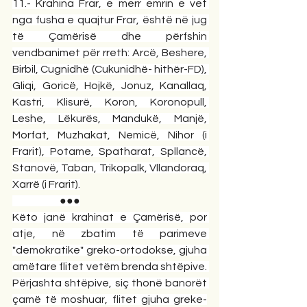
11.- Krahina Frar, e merr emrin e vet 
nga fusha e quajtur Frar, është në jug 
të Çamërisë dhe përfshin 
vendbanimet për rreth: Arcë, Beshere, 
Birbil, Cugnidhë (Cukunidhë- hithër-FD), 
Gliqi, Goricë, Hojkë, Jonuz, Kanallaq, 
Kastri, Klisurë, Koron, Koronopull, 
Leshe, Lëkurës, Mandukë, Manjë, 
Morfat, Muzhakat, Nemicë, Nihor (i 
Frarit), Potame, Spatharat, Spllancë, 
Stanovë, Taban, Trikopalk, Vllandoraq, 
Xarrë (i Frarit).
                       ●●●
Këto janë krahinat e Çamërisë, por 
atje, në zbatim të parimeve 
"demokratike" greko-ortodokse, gjuha 
amëtare flitet vetëm brenda shtëpive. 
Përjashta shtëpive, siç thonë banorët 
çamë të moshuar, flitet gjuha greke-