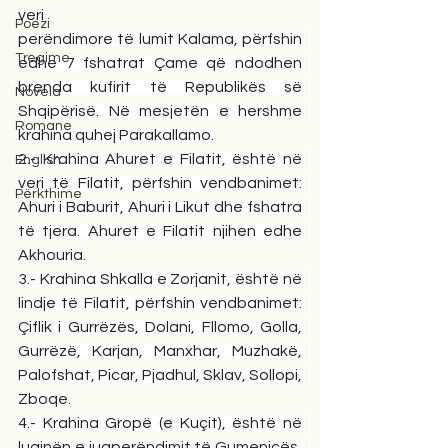
veri
Poezi
perëndimore të lumit Kalama, përfshin 
Tregime
edhe 7 fshatrat Çame që ndodhen 
brenda kufirit të Republikës së 
Novela
Shqipërisë. Në mesjetën e hershme 
Romane
krahina quhej Parakallamo.
2.- Krahina Ahuret e Filatit, është në 
English
veri të Filatit, përfshin vendbanimet: 
Përkthime
Ahuri i Baburit, Ahuri i Likut dhe fshatra 
të tjera. Ahuret e Filatit njihen edhe 
Akhouria.
3.- Krahina Shkalla e Zorjanit, është në 
lindje të Filatit, përfshin vendbanimet: 
Çiflik i Gurrëzës, Dolani, Fllomo, Golla, 
Gurrëzë, Karjan, Manxhar, Muzhakë, 
Palofshat, Picar, Pjadhul, Sklav, Sollopi, 
Zboqe.
4.- Krahina Gropë (e Kuçit), është në 
luginën e jugperëndimit të Gumenicës, 