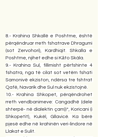
8.- Krahina Shkallë e Poshtme, është 
përqëndruar rreth fshatrave Dhragumi 
(sot Zervohori), Kardhiqit. Shkalla e 
Poshtme, njihet edhe si Kȧto Skála.
9.- Krahina Sul, fillimisht përfshinte 4 
fshatra, nga të cilat sot vetëm fshati 
Samonivë ekziston, ndërsa tre fshtrat 
Qafë, Navarik dhe Sul nuk ekzistojnë.
10.- Krahina Shkopet, përqëndrohet 
rreth vendbanimeve: Cangadhë (dele 
shterpë- në dialektin çam))*, Koricani (i 
Shkopetit), Kukël, Gllavicë. Ka bërë 
pjesë edhe në krahinën veri-lindore në 
Llakat e Sulit.