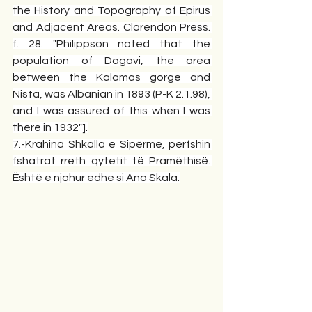
the History and Topography of Epirus 
and Adjacent Areas. Clarendon Press. 
f. 28. "Philippson noted that the 
population of Dagavi, the area 
between the Kalamas gorge and 
Nista, was Albanian in 1893 (P-K 2.1.98), 
and I was assured of this when I was 
there in 1932"].
7.-Krahina Shkalla e Sipërme, përfshin 
fshatrat rreth qytetit të Pramëthisë. 
Është e njohur edhe si Ano Skala.