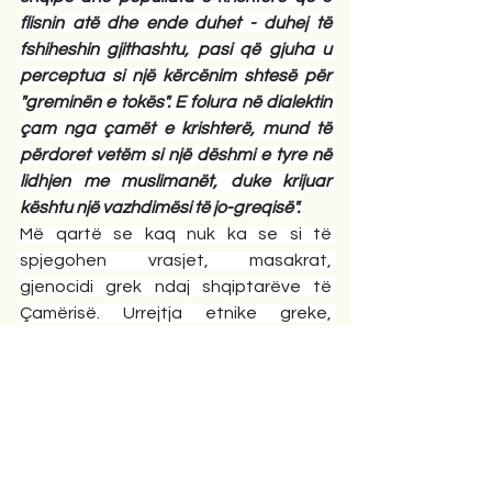
flisnin atë dhe ende duhet - duhej të 
fshiheshin gjithashtu, pasi që gjuha u 
perceptua si një kërcënim shtesë për 
"greminën e tokës". E folura në dialektin 
çam nga çamët e krishterë, mund të 
përdoret vetëm si një dëshmi e tyre në 
lidhjen me muslimanët, duke krijuar 
kështu një vazhdimësi të jo-greqisë". 
Më qartë se kaq nuk ka se si të 
spjegohen vrasjet, masakrat, 
gjenocidi grek ndaj shqiptarëve të 
Çamërisë. Urrejtja etnike greke, 
vazhdon ushtrimin edhe sot ndaj 
çamëve ortodoksë që të mos e flasin 
çamërishten. Kjo sepse gjuhën shqipe, 
që flitet fshehurazi ende në rajonin e 
Çamërisë, shteti Grek e quan kërcënim 
shtesë. Nëse ajo gjuhë do lejohet të 