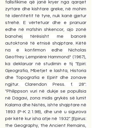
fallsifikime që janë kryer nga qarqet 
zyrtare dhe kishtare greke, në mohim 
të identitetit të tyre, nuk kanë gjetur 
strehë. E vërtetuar dhe e pranuar 
edhe në rrafshin shkencor, ajo zonë 
banohej tërësisht me banorë 
autoktonë të etnisë shqiptare. Këtë 
na e konfirmon edhe Nicholas 
Geoffrey Lemprière Hammond* (1967), 
ka deklaruar në studimin e tij "Epiri: 
Gjeografia, Mbetjet e lashta, Historia 
dhe Topografia e Epirit dhe zonave 
ngjitur. Clarendon Press. f. 28": 
"Philippson vuri në dukje se popullsia 
në Dagavi, zona midis grykës së lumit 
Kalama dhe Nistës, ishte shqiptare në 
1893 (P-K 2.1.98), dhe unë u sigurova 
për këtë kur isha atje në 1932". [Epirus: 
the Geography, the Ancient Remains, 