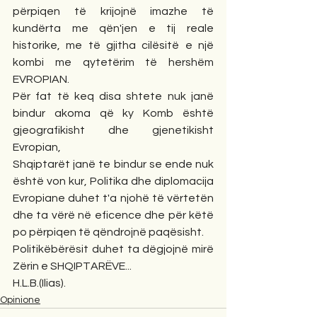
përpiqen të krijojnë imazhe të 
kundërta me qën'jen e tij reale 
historike, me të gjitha cilësitë e një 
kombi me qytetërim të hershëm 
EVROPIAN.
Për fat të keq disa shtete nuk janë 
bindur akoma që ky Komb është 
gjeografikisht dhe gjenetikisht 
Evropian,
Shqiptarët janë te bindur se ende nuk 
është von kur, Politika dhe diplomacija 
Evropiane duhet t'a njohë të vërtetën 
dhe ta vërë në eficence dhe për këtë 
po përpiqen të qëndrojnë paqësisht.
Politikëbërësit duhet ta dëgjojnë mirë 
Zërin e SHQIPTARËVE...
H.L.B.(Ilias).
Opinione