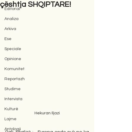
çështja SHQIPTARE!
Editorial
Analiza
Arkiva
Ese
Speciale
Opinione
Komunitet
Reportazh
Studime
Intervista
Kulturë
Hekuran Iljazi
Lajme
Antologji
Pak Analizë : - Evropa ende nuk po ka 