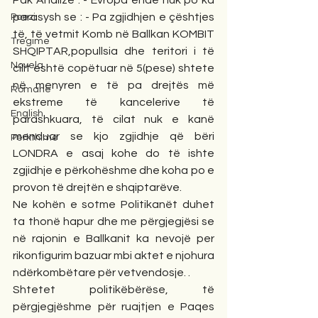
parasysh se : - Pa zgjidhjen e çështjes 
Poezi
të, të vetmit Komb në Ballkan KOMBIT 
Tregime
SHQIPTAR,popullsia dhe teritori i të 
Novela
cilit është copëtuar në 5(pese) shtete 
në menyren e të pa drejtës më 
Romane
ekstreme të kancelerive të 
English
parashkuara, të cilat nuk e kanë 
menduar se kjo zgjidhje që bëri 
Përkthime
LONDRA e asaj kohe do të ishte 
zgjidhje e përkohëshme dhe koha po e 
provon të drejtën e shqiptarëve.
Ne kohën e sotme Politikanët duhet 
ta thonë hapur dhe me përgjegjësi se 
në rajonin e Ballkanit ka nevojë per 
rikonfigurim bazuar mbi aktet e njohura 
ndërkombëtare për vetvendosje. .
Shtetet politikëbërëse, të 
përgjegjëshme për ruajtjen e Paqes 