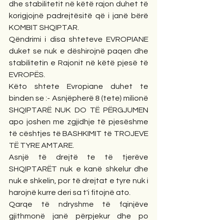
dhe stabilitetit në këtë rajon duhet të 
korigjojnë padrejtësitë që i janë bërë 
KOMBIT SHQIPTAR.
Qëndrimi i disa shteteve EVROPIANE 
duket se nuk e dëshirojnë paqen dhe 
stabilitetin e Rajonit në këtë pjesë të 
EVROPËS.
Këto shtete Evropiane duhet te 
binden se :- Asnjëpherë 8 (tete) milionë 
SHQIPTARË NUK DO TË PËRGJUMEN 
apo joshen me zgjidhje të pjesëshme 
të cështjes të BASHKIMIT të TROJEVE 
TË TYRE AMTARE.
Asnjë të drejtë te të tjerëve 
SHQIPTARËT nuk e kanë shkelur dhe 
nuk e shkelin, por të drejtat e tyre nuk i 
harojnë kurre deri sa t'i fitojnë ato.
Qarqe të ndryshme të fqinjëve 
gjithmonë janë përpjekur dhe po 