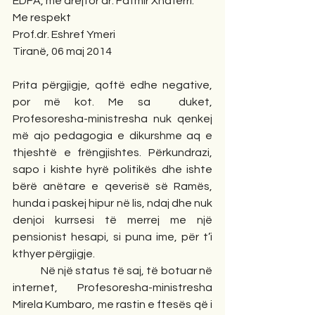
EDFA, me drejtor dr. Fatmir Xhaferri.
Me respekt
Prof.dr. Eshref Ymeri
Tiranë, 06 maj 2014
Prita përgjigje, qoftë edhe negative, 
por më kot. Me sa  duket, 
Profesoresha-ministresha nuk qenkej 
më ajo pedagogia e dikurshme aq e 
thjeshtë e frëngjishtes. Përkundrazi, 
sapo i kishte hyrë politikës dhe ishte 
bërë anëtare e qeverisë së Ramës, 
hunda i paskej hipur në lis, ndaj dhe nuk 
denjoi kurrsesi të merrej me një 
pensionist hesapi, si puna ime, për t’i 
kthyer përgjigje.
            Në një status të saj, të botuar në 
internet, Profesoresha-ministresha 
Mirela Kumbaro, me rastin e ftesës që i 