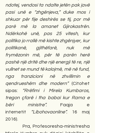
ndotej, vendosi ta ndalte jetën pak javë 
pasi unë e “zhgënjeva,” duke mos i 
shkuar për fije deshirës se tij, por më 
parë më la amanet Gjirokastrën. 
Ndërkohë unë, pas 25 vitesh, kur 
politika jo rrallë më kishte zhgënjyer, kur 
politikanë, gjithëfarë, nuk më 
frymëzonin më, për të parën herë 
pashë një dritë dhe një energji të re, një 
vullnet se mund të kalojmë, më në fund, 
nga tranzicioni në zhvillimin e 
qendrueshëm dhe modern” 
(Citohet 
sipas:
 “Rrëfimi i Mirela Kumbaros, 
tregon çfarë i tha babai kur Rama e 
bëri ministre”. 
Faqja e 
internetit
 “Libohovaonline”. 
16 maj 
2016).
            Pra, Profesoresha-ministresha 