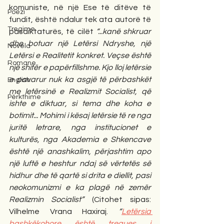
komuniste, në një Ese të ditëve të 
Poezi
fundit, është ndalur tek ata autorë të 
Tregime
pasdiktaturës, të cilët 
“...kanë shkruar 
dhe botuar një Letërsi Ndryshe, një 
Novela
Letërsi e Realitetit konkret. Veçse është 
Romane
një shifër e papërfillshme. Kjo lloj letërsie 
e pavarur nuk ka asgjë të përbashkët 
English
me letërsinë e Realizmit Socialist, që 
Përkthime
ishte e diktuar, si tema dhe koha e 
botimit... Mohimi i kësaj letërsie të re nga 
juritë letrare, nga institucionet e 
kulturës, nga Akademia e Shkencave 
është një anashkalim, përjashtim apo 
një luftë e heshtur ndaj së vërtetës së 
hidhur dhe të qartë si drita e diellit, pasi 
neokomunizmi e ka plagë në zemër 
Realizmin Socialist” 
(Citohet sipas: 
Vilhelme Vrana Haxiraj. 
“
Letërsia 
bashkëkohore është tregues i 