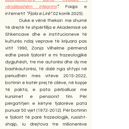
rëndësishëm integrimi
”. 
Faqja e 
internetit 
“Fjala e Lirë”. 
02 korrik 2025).
            Duke e vënë theksin  me shumë 
të drejtë te shpërfillja e Akademisë së 
Shkencave dhe e institucioneve të 
kulturës ndaj veprave të krijuara pas 
vitit 1990, Zonja Vilhelme përmend 
edhe pesë fjalorët e mi frazeologjikë 
dygjuhësh, tre me autorësi dhe dy me 
bashkautorësi, të dalë nga shtypi në 
periudhën mes viteve 2015-2022, 
botimin e katër prej të cilëve, në kopje 
të pakta, e pata përballuar me 
kursimet e pensionit tim. Për 
përgatitjen e këtyre fjalorëve pata 
punuar 50 vjet (1972-2012). Për botimin 
e fjalorit të parë frazeologjik, rusisht-
shqip, iu drejtova tre milionerëve 