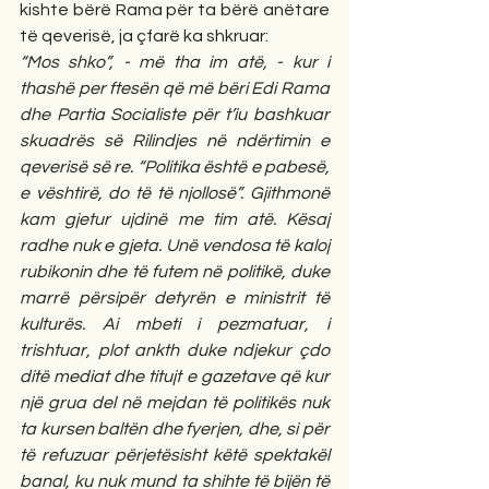
kishte bërë Rama për ta bërë anëtare 
të qeverisë, ja çfarë ka shkruar:
“Mos shko”, - më tha im atë, - kur i 
thashë per ftesën që më bëri Edi Rama 
dhe Partia Socialiste për t’iu bashkuar 
skuadrës së Rilindjes në ndërtimin e 
qeverisë së re. “Politika është e pabesë, 
e vështirë, do të të njollosë”. Gjithmonë 
kam gjetur ujdinë me tim atë. Kësaj 
radhe nuk e gjeta. Unë vendosa të kaloj 
rubikonin dhe të futem në politikë, duke 
marrë përsipër detyrën e ministrit të 
kulturës. Ai mbeti i pezmatuar, i 
trishtuar, plot ankth duke ndjekur çdo 
ditë mediat dhe titujt e gazetave që kur 
një grua del në mejdan të politikës nuk 
ta kursen baltën dhe fyerjen, dhe, si për 
të refuzuar përjetësisht këtë spektakël 
banal, ku nuk mund ta shihte të bijën të 