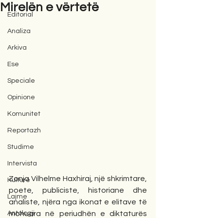
Mirelën e vërtetë
Editorial
Analiza
Arkiva
Ese
Speciale
Opinione
Komunitet
Reportazh
Studime
Intervista
Zonja Vilhelme Haxhiraj, një shkrimtare, 
Kulturë
poete, publiciste, historiane dhe 
Lajme
analiste, njëra nga ikonat e elitave të 
Antologji
mohuara në periudhën e diktaturës 