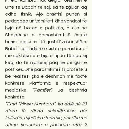
Mirela Kumbro nuk dëgjoi këshillën e 
urtë të Babait të saj, sa të zgjuar, aq 
edhe fisnik. Ajo braktisi punën si 
pedagoge universiteti  dhe vendosi të 
hyjë në botën e politikës, e cila në 
Shqipërinë e demoshëmtisë është 
burim pasurimi të jashtëzakonshëm. 
Babai i saj i ndjerë e kishte parashikuar 
me saktësi se e bija e tij do të ndotej 
keq, do të njollosej paq në pellgun e 
politikës. Dhe parashikimi i Tij profetik u 
bë realitet, çka e dëshmon me fakte 
konkrete Platforma e respektuar 
mediatike 
“Pamflet”. 
Ja dëshmia 
konkrete:
“Emri “Mirela Kumbaro”, ka dalë në 23 
afera të rënda shkatërruese për 
kulturën, mjedisin e turizmin, por dhe me 
dëme financiare e pasurore afro 2 