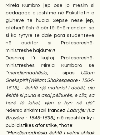
Mirela Kumbro jep ose jo mësim si 
pedagoge e jashtme në Fakultetin e 
gjuhëve të huaja. Sepse nëse jep, 
atëherë është për të lënë mendjen  se 
si ka fytyrë të dalë para studentëve 
në auditor si Profesoreshë-
ministreshë hajdute?!
Dëshiroj t’i kujtoj Profesoreshë-
ministreshës Mirela Kumbaro se 
“mendjemadhësia, 
-
sipas 
Uiliam 
Shekspirit (William Shakespeare 
-
 1564-
1616), 
- 
është një material i dobët, ajo 
është si puna e asaj pëlhurës, e cila, sa 
herë të lahet, vjen e hyn në ujë”. 
Ndërsa
 shkrimtari francez 
Labryjer (La 
Bruyère - 1645-1696),
 një mjeshtër ky i 
publicistikës aforistike, thotë:
“Mendjemadhësia është i vetmi shkak 