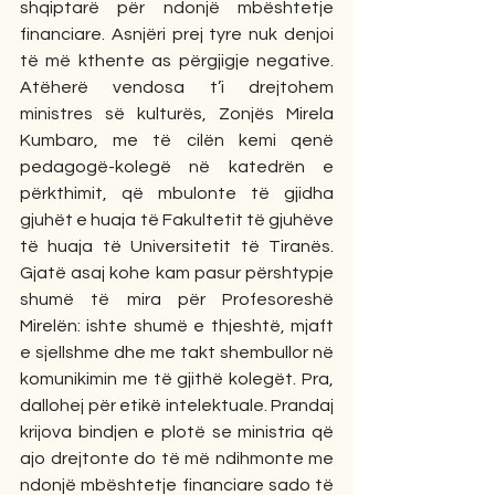
shqiptarë për ndonjë mbështetje 
financiare. Asnjëri prej tyre nuk denjoi 
të më kthente as përgjigje negative. 
Atëherë vendosa t’i drejtohem 
ministres së kulturës, Zonjës Mirela 
Kumbaro, me të cilën kemi qenë 
pedagogë-kolegë në katedrën e 
përkthimit, që mbulonte të gjidha 
gjuhët e huaja të Fakultetit të gjuhëve 
të huaja të Universitetit të Tiranës. 
Gjatë asaj kohe kam pasur përshtypje 
shumë të mira për Profesoreshë 
Mirelën: ishte shumë e thjeshtë, mjaft 
e sjellshme dhe me takt shembullor në 
komunikimin me të gjithë kolegët. Pra, 
dallohej për etikë intelektuale. Prandaj 
krijova bindjen e plotë se ministria që 
ajo drejtonte do të më ndihmonte me 
ndonjë mbështetje financiare sado të 