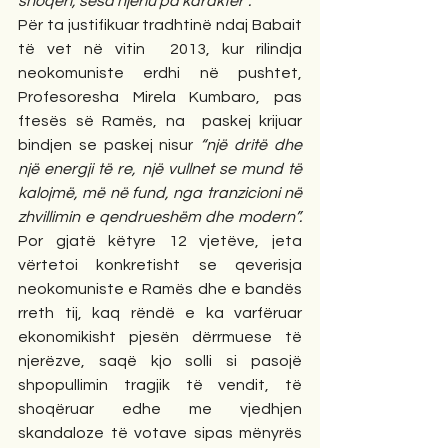
shoqëri, sesa njeriu pa karakter”.
Për ta justifikuar tradhtinë ndaj Babait 
të vet në vitin  2013, kur rilindja 
neokomuniste erdhi në pushtet, 
Profesoresha Mirela Kumbaro, pas 
ftesës së Ramës, na  paskej krijuar 
bindjen se paskej nisur 
“një dritë dhe 
një energji të re, një vullnet se mund të 
kalojmë, më në fund, nga tranzicioni në 
zhvillimin e qendrueshëm dhe modern”. 
Por gjatë këtyre 12 vjetëve, jeta 
vërtetoi konkretisht se qeverisja 
neokomuniste e Ramës dhe e bandës 
rreth tij, kaq rëndë e ka varfëruar 
ekonomikisht pjesën dërrmuese të 
njerëzve, saqë kjo solli si pasojë 
shpopullimin tragjik të vendit, të 
shoqëruar edhe me vjedhjen 
skandaloze të votave sipas mënyrës 