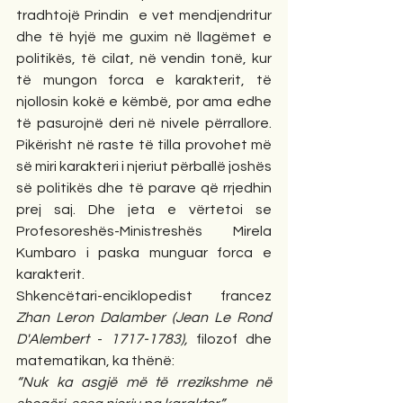
tradhtojë Prindin  e vet mendjendritur 
dhe të hyjë me guxim në llagëmet e 
politikës, të cilat, në vendin tonë, kur 
të mungon forca e karakterit, të 
njollosin kokë e këmbë, por ama edhe 
të pasurojnë deri në nivele përrallore. 
Pikërisht në raste të tilla provohet më 
së miri karakteri i njeriut përballë joshës 
së politikës dhe të parave që rrjedhin 
prej saj. Dhe jeta e vërtetoi se 
Profesoreshës-Ministreshës Mirela 
Kumbaro i paska munguar forca e 
karakterit.
Shkencëtari-enciklopedist francez 
Zhan Leron Dalamber (Jean Le Rond 
D'Alembert 
-
 1717-1783), 
filozof dhe 
matematikan, ka thënë:
“Nuk ka asgjë më të rrezikshme në 