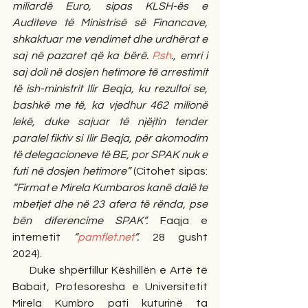
miliardë Euro, sipas KLSH-ës e 
Auditeve të Ministrisë së Financave, 
shkaktuar me vendimet dhe urdhërat e 
saj në pazaret që ka bërë. 
P.sh
., emri i 
saj doli në dosjen hetimore të arrestimit 
të ish-ministrit Ilir Beqja, ku rezultoi se, 
bashkë me të, ka vjedhur 462 milionë 
lekë, duke sajuar të njëjtin tender 
paralel fiktiv si Ilir Beqja, për akomodim 
të delegacioneve të BE, por SPAK nuk e 
futi në dosjen hetimore”
 (Citohet sipas: 
“Firmat e Mirela Kumbaros kanë dalë te 
mbetjet dhe në 23 afera të rënda, pse 
bën diferencime SPAK”. 
Faqja e 
internetit 
“
pamflet.net
”. 
28 gusht 
2024).                                  
     Duke shpërfillur Këshillën e Artë të 
Babait, Profesoresha e Universitetit 
Mirela Kumbro pati kuturinë ta 