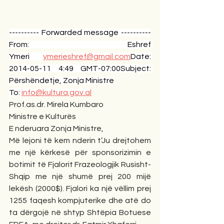
---------- Forwarded message ----------
From: Eshref 
Ymeri 
ymerieshref@gmail.com
Date: 
2014-05-11 4:49 GMT-07:00Subject: 
Përshëndetje, Zonja Ministre
To: 
info@kultura.gov.al
Prof.as
.dr. Mirela Kumbaro
Ministre e Kulturës 
E nderuara Zonja Ministre,
Më lejoni të kem nderin t’Ju drejtohem 
me një kërkesë për sponsorizimin e 
botimit të Fjalorit Frazeologjik Rusisht-
Shqip me një shumë prej 200 mijë 
lekësh (2000$). Fjalori ka një vëllim prej 
1255 faqesh kompjuterike dhe atë do 
ta dërgojë në shtyp Shtëpia Botuese 