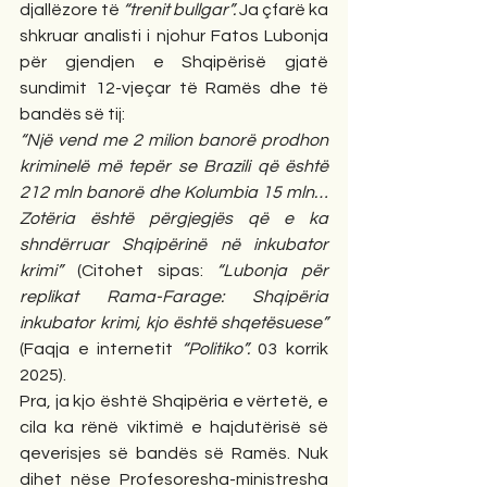
djallëzore të 
“trenit bullgar”. 
Ja çfarë ka 
shkruar analisti i njohur Fatos Lubonja 
për gjendjen e Shqipërisë gjatë 
sundimit 12-vjeçar të Ramës dhe të 
bandës së tij:
“Një vend me 2 milion banorë
prodhon 
kriminelë më tepër se Brazili që është 
212 mln banorë dhe Kolumbia 15 mln… 
Zotëria është përgjegjës që e ka 
shndërruar Shqipërinë në inkubator 
krimi” 
(Citohet sipas:
 “Lubonja për 
replikat Rama-Farage: Shqipëria 
inkubator krimi, kjo është shqetësuese” 
(Faqja e internetit 
“Politiko”. 
03 korrik 
2025).
Pra, ja kjo është Shqipëria e vërtetë, e 
cila ka rënë viktimë e hajdutërisë së 
qeverisjes së bandës së Ramës. Nuk 
dihet nëse Profesoresha-ministresha 