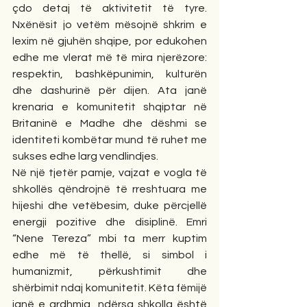
çdo detaj të aktivitetit të tyre. 
Nxënësit jo vetëm mësojnë shkrim e 
lexim në gjuhën shqipe, por edukohen 
edhe me vlerat më të mira njerëzore: 
respektin, bashkëpunimin, kulturën 
dhe dashurinë për dijen. Ata janë 
krenaria e komunitetit shqiptar në 
Britaninë e Madhe dhe dëshmi se 
identiteti kombëtar mund të ruhet me 
sukses edhe larg vendlindjes.
Në një tjetër pamje, vajzat e vogla të 
shkollës qëndrojnë të rreshtuara me 
hijeshi dhe vetëbesim, duke përcjellë 
energji pozitive dhe disiplinë. Emri 
“Nene Tereza” mbi ta merr kuptim 
edhe më të thellë, si simbol i 
humanizmit, përkushtimit dhe 
shërbimit ndaj komunitetit. Këta fëmijë 
janë e ardhmja, ndërsa shkolla është 