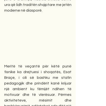
ura që lidh traditën shqiptare me jetën 
moderne në diasporë.
Meritë të veçantë për këtë punë 
fisnike ka drejtuesi i shoqatës, Esat 
Braçe, i cili së bashku me stafin 
pedagogjik dhe prindërit kanë krijuar 
një ambient ku fëmijët ndihen të 
motivuar dhe të vlerësuar. Përmes 
aktiviteteve, mësimit dhe 
bashkëpunimit, ndërtohet çdo ditë një 