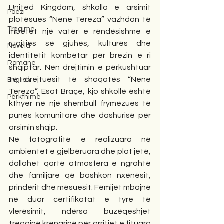
United Kingdom, shkolla e arsimit 
Poezi
plotësues “Nene Tereza” vazhdon të 
Tregime
mbetet një vatër e rëndësishme e 
ruajtjes së gjuhës, kulturës dhe 
Novela
identitetit kombëtar për brezin e ri 
Romane
shqiptar. Nën drejtimin e përkushtuar 
të drejtuesit të shoqatës “Nene 
English
Tereza”, Esat Braçe, kjo shkollë është 
Përkthime
kthyer në një shembull frymëzues të 
punës komunitare dhe dashurisë për 
arsimin shqip.
Në fotografitë e realizuara në 
ambientet e gjelbëruara dhe plot jetë, 
dallohet qartë atmosfera e ngrohtë 
dhe familjare që bashkon nxënësit, 
prindërit dhe mësuesit. Fëmijët mbajnë 
në duar certifikatat e tyre të 
vlerësimit, ndërsa buzëqeshjet 
tregojnë krenarinë për arritjet e fituara 