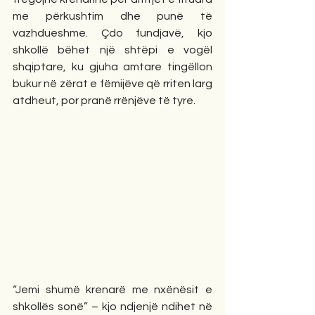
me përkushtim dhe punë të 
vazhdueshme. Çdo fundjavë, kjo 
shkollë bëhet një shtëpi e vogël 
shqiptare, ku gjuha amtare tingëllon 
bukur në zërat e fëmijëve që rriten larg 
atdheut, por pranë rrënjëve të tyre.
“Jemi shumë krenarë me nxënësit e 
shkollës sonë” – kjo ndjenjë ndihet në 