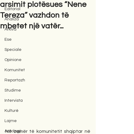
arsimit plotësues “Nene
Editorial
Tereza” vazhdon të
Analiza
mbetet një vatër...
Arkiva
Ese
Speciale
Opinione
Komunitet
Reportazh
Studime
Intervista
Kulturë
Lajme
Antologji
Në zemër të komunitetit shqiptar në 