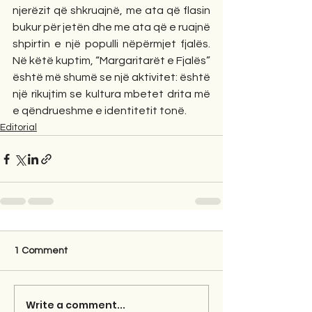
njerëzit që shkruajnë, me ata që flasin 
bukur për jetën dhe me ata që e ruajnë 
shpirtin e një populli nëpërmjet fjalës. 
Në këtë kuptim, “Margaritarët e Fjalës” 
është më shumë se një aktivitet: është 
një rikujtim se kultura mbetet drita më 
e qëndrueshme e identitetit tonë.
Editorial
1 Comment
Write a comment...