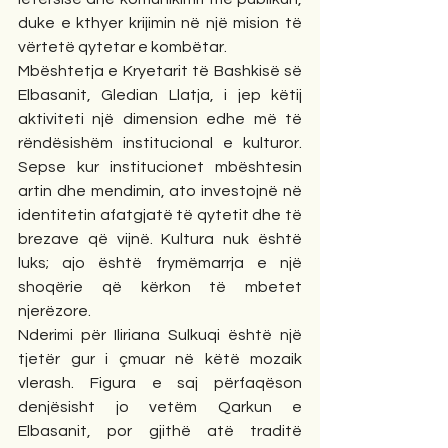
duke e kthyer krijimin në një mision të 
vërtetë qytetar e kombëtar.
Mbështetja e Kryetarit të Bashkisë së 
Elbasanit, Gledian Llatja, i jep këtij 
aktiviteti një dimension edhe më të 
rëndësishëm institucional e kulturor. 
Sepse kur institucionet mbështesin 
artin dhe mendimin, ato investojnë në 
identitetin afatgjatë të qytetit dhe të 
brezave që vijnë. Kultura nuk është 
luks; ajo është frymëmarrja e një 
shoqërie që kërkon të mbetet 
njerëzore.
Nderimi për Iliriana Sulkuqi është një 
tjetër gur i çmuar në këtë mozaik 
vlerash. Figura e saj përfaqëson 
denjësisht jo vetëm Qarkun e 
Elbasanit, por gjithë atë traditë 