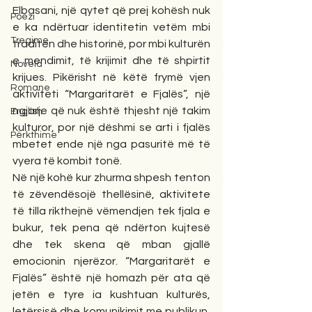
Elbasani, një qytet që prej kohësh nuk 
Poezi
e ka ndërtuar identitetin vetëm mbi 
Tregime
traditën dhe historinë, por mbi kulturën 
e mendimit, të krijimit dhe të shpirtit 
Novela
krijues. Pikërisht në këtë frymë vjen 
Romane
aktiviteti “Margaritarët e Fjalës”, një 
ngjarje që nuk është thjesht një takim 
English
kulturor, por një dëshmi se arti i fjalës 
Përkthime
mbetet ende një nga pasuritë më të 
vyera të kombit tonë.
Në një kohë kur zhurma shpesh tenton 
të zëvendësojë thellësinë, aktivitete 
të tilla rikthejnë vëmendjen tek fjala e 
bukur, tek pena që ndërton kujtesë 
dhe tek skena që mban gjallë 
emocionin njerëzor. “Margaritarët e 
Fjalës” është një homazh për ata që 
jetën e tyre ia kushtuan kulturës, 
letërsisë dhe komunikimit me publikun, 