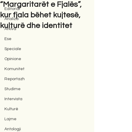
“Margaritarët e Fjalës”,
Editorial
kur fjala bëhet kujtesë,
Analiza
kulturë dhe identitet
Arkiva
Ese
Speciale
Opinione
Komunitet
Reportazh
Studime
Intervista
Kulturë
Lajme
Antologji