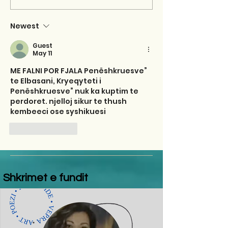
Newest
Guest
May 11
ME FALNI POR FJALA Penëshkruesve” 
te Elbasani, Kryeqyteti i 
Penëshkruesve” nuk ka kuptim te 
perdoret. njelloj sikur te thush 
kembeeci ose syshikuesi
Like
Reply
Shkrimet e fundit