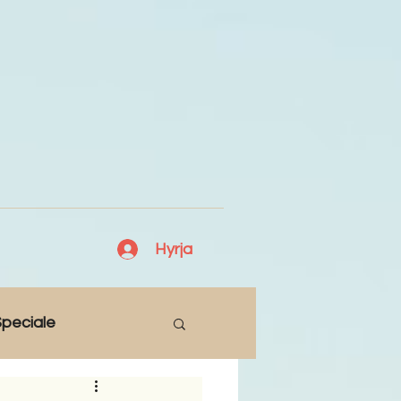
Hyrja
peciale
Lajme