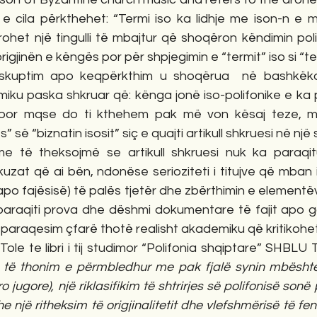
 e cila përkthehet: “Termi iso ka lidhje me ison-n e m
rohet një tingulli të mbajtur që shoqëron këndimin polif
igjinën e këngës por për shpjegimin e “termit” iso si “term
oskuptim apo keqpërkthim u shoqërua  në bashkëk
miku paska shkruar që: kënga jonë iso-polifonike e ka 
por mqse do ti kthehem pak më von kësaj teze, më l
s” së “biznatin isosit” siç e quajti artikull shkruesi në nj
e të theksojmë se artikull shkruesi nuk ka paraqit
zat që ai bën, ndonëse serioziteti i titujve që mban i
apo fajësisë) të palës tjetër dhe zbërthimin e elementëve
k paraqiti prova dhe dëshmi dokumentare të fajit apo g
paraqesim çfarë thotë realisht akademiku që kritikohe
ole te libri i tij studimor “Polifonia shqiptare” SHBLU T
 të thonim e përmbledhur me pak fjalë synin mbështetj
ro jugore), një riklasifikim të shtrirjes së polifonisë sonë
 një ritheksim të origjinalitetit dhe vlefshmërisë të fen