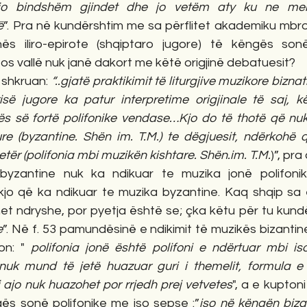
ajo bindshëm gjindet dhe jo vetëm aty ku ne me
ë
”. Pra në kundërshtim me sa përflitet akademiku mbro
ës iliro-epirote (shqiptaro jugore) të këngës sonë 
 Mos vallë nuk janë dakort me këtë origjinë debatuesit?
 shkruan: 
“..gjatë praktikimit të liturgjive muzikore biznat
së jugore ka patur interpretime origjinale të saj, kë
urës së fortë polifonike vendase…Kjo do të thotë që nu
ure (byzantine. Shën im. T.M.) te dëgjuesit, ndërkohë 
tër (polifonia mbi muzikën kishtare. Shën.im. T.M.
)”, pra
yzantine nuk ka ndikuar te muzika jonë polifonik
kjo që ka ndikuar te muzika byzantine. Kaq shqip sa 
het ndryshe, por pyetja është se; çka këtu për tu kund
e
”. Në f. 53 pamundësinë e ndikimit të muzikës bizantin
on: " 
polifonia jonë është polifoni e ndërtuar mbi is
 nuk mund të jetë huazuar guri i themelit, formula e 
i ajo nuk huazohet por rrjedh prej vetvetes
", a e kuptoni
ngës sonë polifonike me iso sepse :”
iso në këngën biza