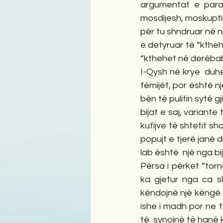
argumentat e paraqi
mosdijesh, moskuptim
për tu shndruar në n
e detyruar të “kthehe
“kthehet në derëbabe”
I-Qysh në krye  duhe
fëmijët, por është nj
bën të pulitin sytë g
bijat e saj, variant
kufijve të shtetit s
popujt e tjerë janë d
lab është  një nga bi
Përsa i përket “tor
ka gjetur nga ca sh
këndojnë një këngë t
ishe i madh por ne 
të  synojnë të hanë 