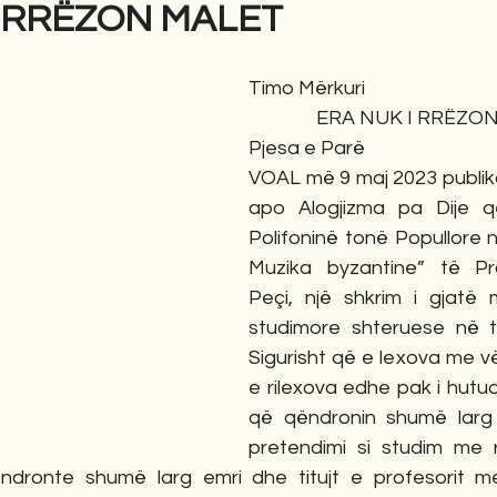
I RRËZON MALET
gime
Novela
Romane
English
Përkth
Timo Mërkuri
ERA NUK I RRËZO
Pjesa e Parë
VOAL më 9 maj 2023 publikoi 
apo Alogjizma pa Dije që
Polifoninë tonë Popullore 
Muzika byzantine” të Pro
Peçi, një shkrim i gjatë
studimore shteruese në t
Sigurisht që e lexova me v
e rilexova edhe pak i hutua
që qëndronin shumë larg ng
pretendimi si studim me re
qëndronte shumë larg emri dhe titujt e profesorit m