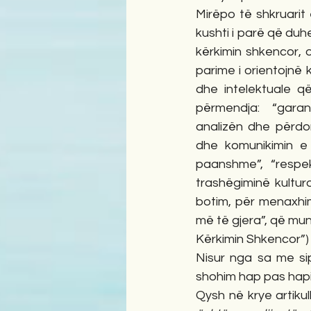
Mirëpo të shkruarit e
kushti i parë që duhe
kërkimin shkencor, o
parime i orientojnë 
dhe intelektuale që
përmendja:  “garanc
analizën dhe përdor
dhe komunikimin e 
paanshme”, “respek
trashëgiminë kultur
botim, për menaxhim
më të gjera”, që mund 
Kërkimin Shkencor”)
Nisur nga sa me sip
shohim hap pas hapi
Qysh në krye artikul