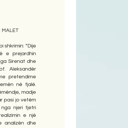
ime
N MALET
shkrimin: “Dije 
 e prejardhin 
nga Sirenat dhe 
f. Aleksandër 
 me pretendime 
emën në fjalë. 
ëmëndje, madje 
r pasi jo vetëm 
a njeri tjetri 
alizimin e një 
e analizën dhe 