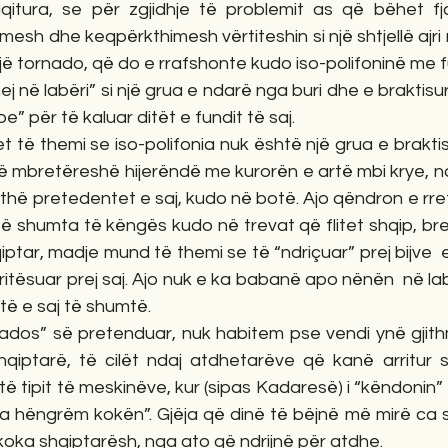
tura, se për zgjidhje të problemit as që bëhet fjalë
esh dhe keqpërkthimesh vërtiteshin si një shtjellë ajri
jë tornado, që do e rrafshonte kudo iso-polifoninë me fu
j në labëri” si një grua e ndarë nga buri dhe e braktisu
 për të kaluar ditët e fundit të saj. 
t të themi se iso-polifonia nuk është një grua e braktis
ë mbretëreshë hijerëndë me kurorën e artë mbi krye, ndriç
jithë pretedentet e saj, kudo në botë. Ajo qëndron e rre
e të shumta të këngës kudo në trevat që flitet shqip, br
hqiptar, madje mund të themi se të “ndriçuar” prej bijve 
ritësuar prej saj. Ajo nuk e ka babanë apo nënën  në labë
jtë e saj të shumtë.
nados” së pretenduar, nuk habitem pse vendi ynë gjith
qiptarë, të cilët ndaj atdhetarëve që kanë arritur su
ë tipit të meskinëve, kur (sipas Kadaresë) i “këndonin” M
ta hëngrëm kokën”. Gjëja që dinë të bëjnë më mirë ca s
koka shqiptarësh, nga ato që ndrijnë për atdhe.