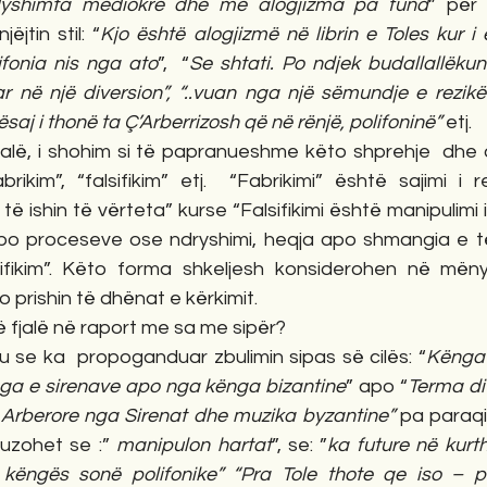
dyshimta mediokre dhe me alogjizma pa fund
” për
jtin stil: “
Kjo është alogjizmë në librin e Toles kur i e
ifonia nis nga ato
”,  “
Se shtati. Po ndjek budallallëkun
uar në një diversion”, “..vuan nga një sëmundje e rezi
aj i thonë ta Ç’Arberrizosh që në rënjë, polifoninë”
 etj. 
jalë, i shohim si të papranueshme këto shprehje  dhe d
brikim”, “falsifikim” etj.  “Fabrikimi” është sajimi i 
ur të ishin të vërteta” kurse “Falsifikimi është manipulimi 
 apo proceseve ose ndryshimi, heqja apo shmangia e 
tifikim”. Këto forma shkeljesh konsiderohen në mën
 prishin të dhënat e kërkimit. 
në fjalë në raport me sa me sipër?
se ka  propoganduar zbulimin sipas së cilës: “
Kënga i
nga e sirenave apo nga kënga bizantine
” apo “
Terma div
e Arberore nga Sirenat dhe muzika byzantine”
 pa paraqi
uzohet se :” 
manipulon hartat
”, se: ”
ka future në kur
këngës sonë polifonike” “Pra Tole thote qe iso – po