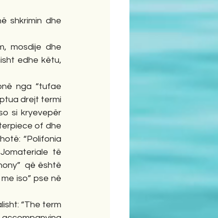
hë shkrimin dhe 
m, mosdije dhe 
isht edhe këtu, 
onë nga “tufae 
ptua drejt termi 
o si kryevepër 
sterpiece of dhe 
otë: “Polifonia 
Jomateriale të 
hony”  që është 
 me iso” pse në 
isht: “The term 
ne accompanying 