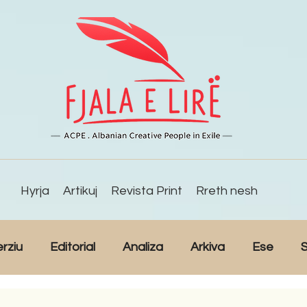
Hyrja
Artikuj
Revista Print
Rreth nesh
erziu
Editorial
Analiza
Arkiva
Ese
S
Reportazh
Studime
Intervista
Kulturë