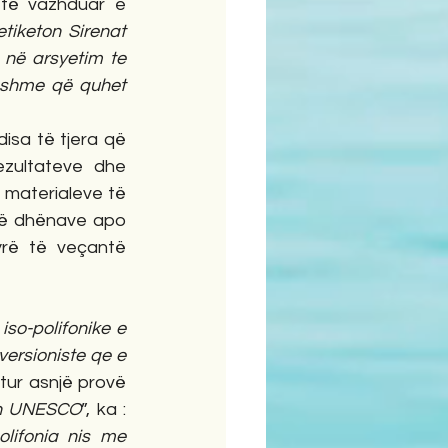
 të vazhduar e 
tiketon Sirenat 
 në arsyetim te 
këshme që quhet 
isa të tjera që 
rezultateve dhe 
i materialeve të 
të dhënave apo 
yrë të veçantë 
so-polifonike e 
ersioniste qe e 
tur asnjë provë 
th UNESCO
”, ka : 
lifonia nis me 