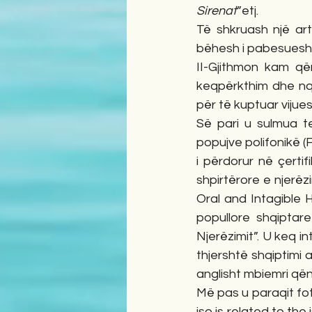
Sirenat
”etj.
Të shkruash një arti
bëhesh i pabesueshë
II-Gjithmon kam që
keqpërkthim dhe nqse
për të kuptuar viju
Së pari u sulmua te
popujve polifonikë (F
i përdorur në çerti
shpirtërore e njerëzi
Oral and Intagible 
popullore shqiptar
Njerëzimit”. U keq i
thjershtë shqiptimi 
anglisht mbiemri qën
Më pas u paraqit fot
iso is related to th