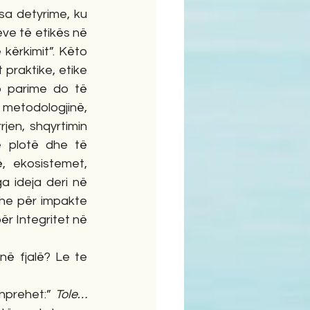
isa detyrime, ku 
eve të etikës në 
kërkimit”. Këto 
praktike, etike 
o parime do të 
metodologjinë, 
jen, shqyrtimin 
 plotë dhe të 
 ekosistemet,  
a ideja deri në 
he për impakte 
ër Integritet në 
në fjalë? Le te 
hprehet:” 
Tole… 