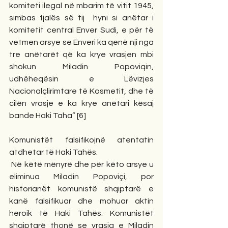
komiteti ilegal në mbarim të vitit 1945, 
simbas fjalës së tij  hyni si anëtar i 
komitetit central Enver Sudi, e për të 
vetmen arsye se Enveri ka qenë nji nga 
tre anëtarët që ka krye vrasjen mbi 
shokun Miladin Popoviqin, 
udhëheqësin e Lëvizjes 
Nacionalçlirimtare të Kosmetit, dhe të 
cilën vrasje e ka krye anëtari kësaj 
bande Haki Taha” [6]
Komunistët falsifikojnë atentatin 
atdhetar të Haki Tahës.
 Në këtë mënyrë dhe për këto arsye u 
eliminua Miladin Popoviçi, por 
historianët komunistë shqiptarë e 
kanë falsifikuar dhe mohuar aktin 
heroik të Haki Tahës. Komunistët 
shqiptarë thonë se vrasja e Miladin 