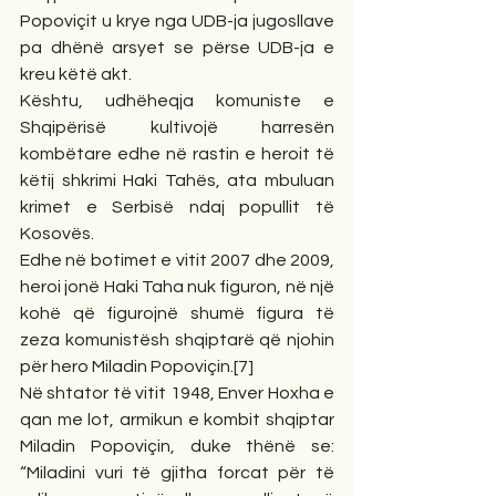
Popoviçit u krye nga UDB-ja jugosllave 
pa dhënë arsyet se përse UDB-ja e 
kreu këtë akt.
Kështu, udhëheqja komuniste e 
Shqipërisë kultivojë harresën 
kombëtare edhe në rastin e heroit të 
këtij shkrimi Haki Tahës, ata mbuluan 
krimet e Serbisë ndaj popullit të 
Kosovës.
Edhe në botimet e vitit 2007 dhe 2009, 
heroi jonë Haki Taha nuk figuron, në një 
kohë që figurojnë shumë figura të 
zeza komunistësh shqiptarë që njohin 
për hero Miladin Popoviçin.[7]
Në shtator të vitit 1948, Enver Hoxha e 
qan me lot, armikun e kombit shqiptar 
Miladin Popoviçin, duke thënë se: 
“Miladini vuri të gjitha forcat për të 