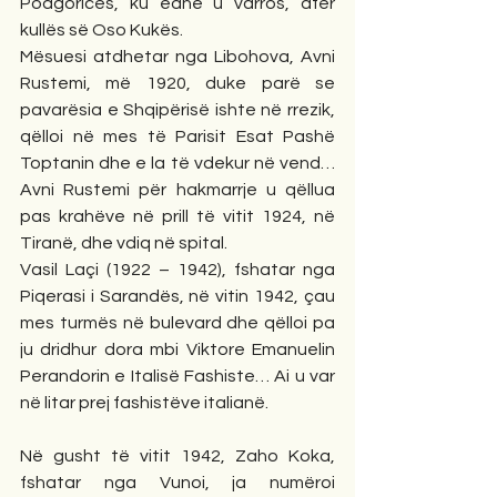
Podgoricës, ku edhe u varros, afër 
kullës së Oso Kukës.
Mësuesi atdhetar nga Libohova, Avni 
Rustemi, më 1920, duke parë se 
pavarësia e Shqipërisë ishte në rrezik, 
qëlloi në mes të Parisit Esat Pashë 
Toptanin dhe e la të vdekur në vend… 
Avni Rustemi për hakmarrje u qëllua 
pas krahëve në prill të vitit 1924, në 
Tiranë, dhe vdiq në spital.
Vasil Laçi (1922 – 1942), fshatar nga 
Piqerasi i Sarandës, në vitin 1942, çau 
mes turmës në bulevard dhe qëlloi pa 
ju dridhur dora mbi Viktore Emanuelin 
Perandorin e Italisë Fashiste… Ai u var 
në litar prej fashistëve italianë.
Në gusht të vitit 1942, Zaho Koka, 
fshatar nga Vunoi, ja numëroi 