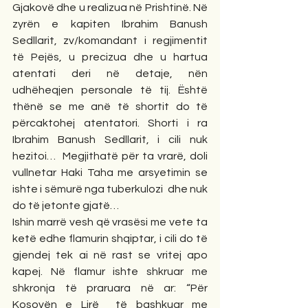
Gjakovë dhe u realizua në Prishtinë. Në 
zyrën e kapiten Ibrahim Banush 
Sedllarit, zv/komandant i regjimentit 
të Pejës, u precizua dhe u hartua 
atentati deri në detaje, nën 
udhëheqjen personale të tij. Është 
thënë se me anë të shortit do të 
përcaktohej atentatori. Shorti i ra 
Ibrahim Banush Sedllarit, i cili nuk 
hezitoi…  Megjithatë për ta vrarë, doli 
vullnetar Haki Taha me arsyetimin se 
ishte i sëmurë nga tuberkulozi  dhe nuk 
do të jetonte gjatë…
Ishin marrë vesh që vrasësi me vete ta 
ketë edhe flamurin shqiptar, i cili do të 
gjendej tek ai në rast se vritej apo 
kapej. Në flamur ishte shkruar me 
shkronja të praruara në ar: “Për 
Kosovën e Lirë  të bashkuar me 