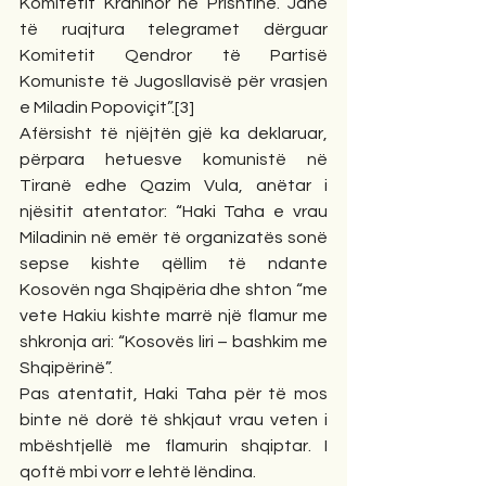
Komitetit Krahinor në Prishtinë. Janë 
të ruajtura telegramet dërguar 
Komitetit Qendror të Partisë 
Komuniste të Jugosllavisë për vrasjen 
e Miladin Popoviçit”.[3]
Afërsisht të njëjtën gjë ka deklaruar, 
përpara hetuesve komunistë në 
Tiranë edhe Qazim Vula, anëtar i 
njësitit atentator: “Haki Taha e vrau 
Miladinin në emër të organizatës sonë 
sepse kishte qëllim të ndante 
Kosovën nga Shqipëria dhe shton “me 
vete Hakiu kishte marrë një flamur me 
shkronja ari: “Kosovës liri – bashkim me 
Shqipërinë”.
Pas atentatit, Haki Taha për të mos 
binte në dorë të shkjaut vrau veten i 
mbështjellë me flamurin shqiptar. I 
qoftë mbi vorr e lehtë lëndina.