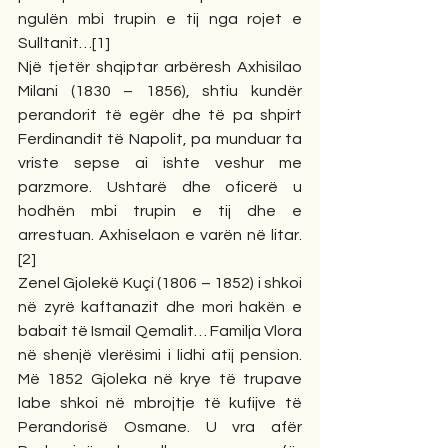
ngulën mbi trupin e tij nga rojet e 
Sulltanit…[1]
Një tjetër shqiptar arbëresh Axhisilao 
Milani (1830 – 1856), shtiu kundër 
perandorit të egër dhe të pa shpirt 
Ferdinandit të Napolit, pa munduar ta 
vriste sepse ai ishte veshur me 
parzmore. Ushtarë dhe oficerë u 
hodhën mbi trupin e tij dhe e 
arrestuan. Axhiselaon e varën në litar.
[2]
Zenel Gjolekë Kuçi (1806 – 1852) i shkoi 
në zyrë kaftanazit dhe mori hakën e 
babait të Ismail Qemalit… Familja Vlora 
në shenjë vlerësimi i lidhi atij pension. 
Më 1852 Gjoleka në krye të trupave 
labe shkoi në mbrojtje të kufijve të 
Perandorisë Osmane. U vra afër 