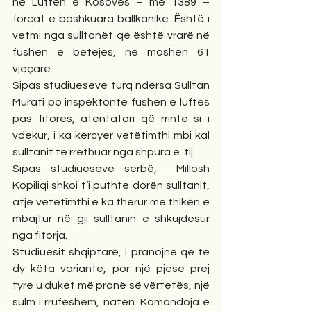
në Luftën e Kosovës – më 1389 – 
forcat e bashkuara ballkanike. Është i 
vetmi nga sulltanët që është vrarë në 
fushën e betejës, në moshën 61 
vjeçare.
Sipas studiueseve turq ndërsa Sulltan 
Murati po inspektonte fushën e luftës 
pas fitores, atentatori që rrinte si i 
vdekur, i ka kërcyer vetëtimthi mbi kal 
sulltanit të rrethuar nga shpura e  tij.
Sipas studiueseve serbë,  Millosh 
Kopiliqi shkoi t’i puthte dorën sulltanit, 
atje vetëtimthi e ka therur me thikën e 
mbajtur në gji sulltanin e shkujdesur 
nga fitorja.
Studiuesit shqiptarë, i pranojnë që të 
dy këta variante, por një pjese prej 
tyre u duket më pranë së vërtetës, një 
sulm i rrufeshëm, natën. Komandoja e 