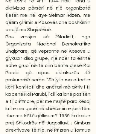
Në korrik të vitit 1944 Haki Taha u 
aktivizua përsëri në një organizatë 
tjetër me në krye Selman Rizën, me 
qëllim çlirimin e Kosovës dhe bashkimin 
e sajë me Shqipërinë.
Pas vrasjes së Miladinit, nga 
Organizata Nacional Demokratike 
Shqiptare, që vepronte në Kosovë u 
gjykuan disa grupe, një ndër ta është 
edhe grupi në të cilin bënte pjesë Kol 
Parubi që sipas aktakuzës të 
prokurorisë serbe: “Shtylla ma e fort e 
këtij komiteti dhe anëtari më aktiv i tij 
ka qenë Kol Parubi, i cili ka lanë pozitën 
e tij priftnore, për me mujtë para kësaj 
lufte me qenë në shërbimin e jashtëm 
dhe me këtë qëllim më 1939 ka kalue 
prej Shkodrës në Jugosllavi… Simbas 
direktivave të tija, në Prizren u formue 