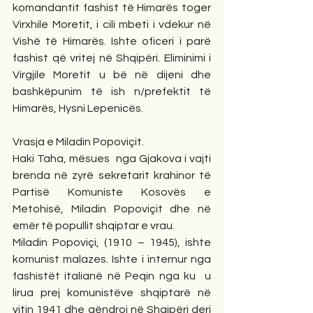
komandantit fashist të Himarës toger 
Virxhile Moretit, i cili mbeti i vdekur në 
Vishë të Himarës. Ishte oficeri i parë 
fashist që vritej në Shqipëri. Eliminimi i 
Virgjile Moretit u bë në dijeni dhe 
bashkëpunim të ish n/prefektit të 
Himarës, Hysni Lepenicës.
Vrasja e Miladin Popoviçit.
Haki Taha, mësues  nga Gjakova i vajti 
brenda në zyrë sekretarit krahinor të 
Partisë Komuniste Kosovës e 
Metohisë, Miladin Popoviçit dhe në 
emër të popullit shqiptar e vrau.
Miladin Popoviçi, (1910 – 1945), ishte 
komunist malazes. Ishte i internur nga 
fashistët italianë në Peqin nga ku  u 
lirua prej komunistëve shqiptarë në 
vitin 1941 dhe qëndroi në Shqipëri deri 