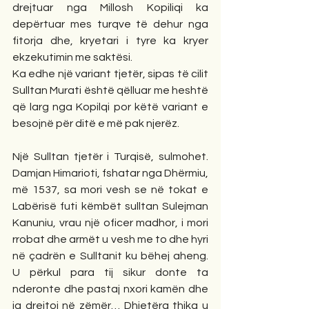
drejtuar nga Millosh Kopiliqi ka 
depërtuar mes turqve të dehur nga 
fitorja dhe, kryetari i tyre ka kryer 
ekzekutimin me saktësi.
Ka edhe një variant tjetër, sipas të cilit 
Sulltan Murati është qëlluar me heshtë 
që larg nga Kopilqi por këtë variant e 
besojnë për ditë e më pak njerëz.
Një Sulltan tjetër i Turqisë, sulmohet. 
Damjan Himarioti, fshatar nga Dhërmiu, 
më 1537, sa mori vesh se në tokat e 
Labërisë futi këmbët sulltan Sulejman 
Kanuniu, vrau një oficer madhor, i mori 
rrobat dhe armët u vesh me to dhe hyri 
në çadrën e Sulltanit ku bëhej aheng. 
U përkul para tij sikur donte ta 
nderonte dhe pastaj nxori kamën dhe 
ja drejtoi në zëmër… Dhjetëra thika u 