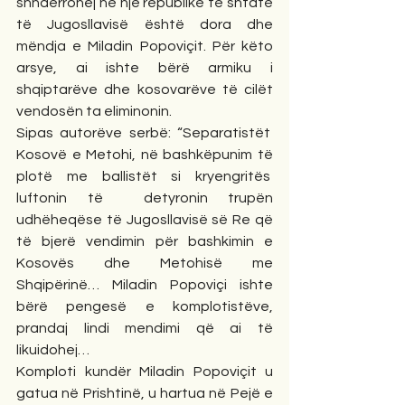
shndërrohej në një republikë të shtatë 
të Jugosllavisë është dora dhe 
mëndja e Miladin Popoviçit. Për këto 
arsye, ai ishte bërë armiku i 
shqiptarëve dhe kosovarëve të cilët 
vendosën ta eliminonin.
Sipas autorëve serbë: “Separatistët  
Kosovë e Metohi, në bashkëpunim të 
plotë me ballistët si kryengritës  
luftonin të  detyronin trupën 
udhëheqëse të Jugosllavisë së Re që 
të bjerë vendimin për bashkimin e 
Kosovës dhe Metohisë me 
Shqipërinë… Miladin Popoviçi ishte 
bërë pengesë e komplotistëve, 
prandaj lindi mendimi që ai të 
likuidohej…
Komploti kundër Miladin Popoviçit u 
gatua në Prishtinë, u hartua në Pejë e 