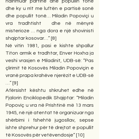
ndihmuar partinë dhe popullin tonë 
dhe ky u rrit me luftën e partisë sonë 
dhe popullit tonë… Miladin Popoviçi u 
vra tradhtisht  dhe në mënyrë 
misterioze … nga dora e një shovinisti 
shqiptar kosovar…” [8]
Në vitin 1981, pasi e kishte shpallur 
Titon armik e tradhtar, Enver Hoxha ja 
veshi vrasjen e Miladinit, UDB-së: “Pas 
çlirimit të Kosovës Miladin Popoviçin e 
vranë prapa krahëve njerëzit e UDB-së 
…” [9]
Afërsisht kështu shkruhet edhe në 
Fjalorin Enciklopedik Shqiptar: “Miladin 
Popoviç u vra në Prishtinë më 13 mars 
1945, në një atentat të organizuar nga 
shërbimi i fshehtë jugosllav, sepse 
ishte shprehur për të drejtat e popullit 
të Kosovës për vetëvendosje” [10]