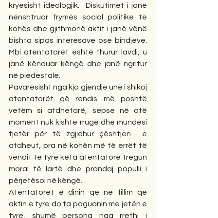
kryesisht ideologjik.  Diskutimet i janë 
nënshtruar frymës social politike të 
kohës dhe gjithmonë aktit i janë vënë 
bishta sipas interesave ose bindjeve. 
Mbi atentatorët është thurur lavdi, u 
janë kënduar këngë dhe janë ngritur 
në piedestale.
Pavarësisht nga kjo gjendje unë i shikoj 
atentatorët që rendis më poshtë 
vetëm si atdhetarë, sepse në atë 
moment nuk kishte rrugë dhe mundësi 
tjetër për të zgjidhur çështjen  e 
atdheut, pra në kohën më të errët të 
vendit të tyre këta atentatorë tregun 
moral të lartë dhe prandaj populli i 
përjetësoi në këngë.
Atentatorët e dinin që në fillim që 
aktin e tyre do ta paguanin me jetën e 
tyre, shumë persona nga rrethi i 