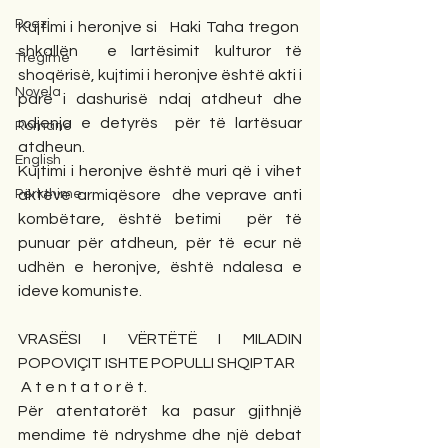
Poezi
Kujtimi i heronjve si   Haki Taha tregon  
shkallën  e lartësimit kulturor të 
Tregime
shoqërisë, kujtimi i heronjve është akti i 
Novela
parë i dashurisë ndaj atdheut dhe 
ndjenja e detyrës  për të lartësuar 
Romane
atdheun.
English
Kujtimi i heronjve është muri që i vihet 
Përkthime
akteve armiqësore  dhe veprave anti 
kombëtare, është betimi  për të 
punuar për atdheun, për të ecur në 
udhën e heronjve, është ndalesa e 
ideve komuniste.
VRASËSI I VËRTËTË I MILADIN 
POPOVIÇIT ISHTE POPULLI SHQIPTAR
 A t e n t a t o r ë t.
Për atentatorët ka pasur gjithnjë 
mendime të ndryshme dhe një debat 