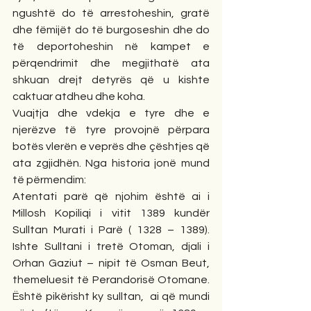
ngushtë do të arrestoheshin, gratë 
dhe fëmijët do të burgoseshin dhe do 
të deportoheshin në kampet e 
përqendrimit dhe megjithatë ata 
shkuan drejt detyrës që u kishte 
caktuar atdheu dhe koha.
Vuajtja dhe vdekja e tyre dhe e 
njerëzve të tyre provojnë përpara 
botës vlerën e veprës dhe çështjes që 
ata zgjidhën. Nga historia jonë mund 
të përmendim:
Atentati parë që njohim është ai i 
Millosh Kopiliqi i vitit 1389 kundër 
Sulltan Murati i Parë ( 1328 – 1389). 
Ishte Sulltani i tretë Otoman, djali i 
Orhan Gaziut – nipit të Osman Beut, 
themeluesit të Perandorisë Otomane. 
Është pikërisht ky sulltan,  ai që mundi 