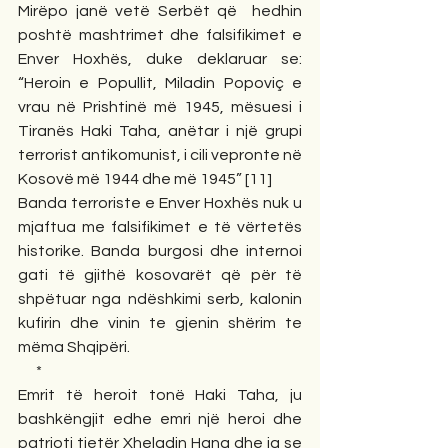
Mirëpo janë vetë Serbët që  hedhin 
poshtë mashtrimet dhe falsifikimet e 
Enver Hoxhës, duke deklaruar se: 
“Heroin e Popullit, Miladin Popoviç e 
vrau në Prishtinë më 1945, mësuesi i 
Tiranës Haki Taha, anëtar i një grupi 
terrorist antikomunist, i cili vepronte në 
Kosovë më 1944 dhe më 1945” [11]
Banda terroriste e Enver Hoxhës nuk u 
mjaftua me falsifikimet e të vërtetës 
historike. Banda burgosi dhe internoi 
gati të gjithë kosovarët që për të 
shpëtuar nga ndëshkimi serb, kalonin 
kufirin dhe vinin te gjenin shërim te 
mëma Shqipëri.
   *
Emrit të heroit tonë Haki Taha, ju 
bashkëngjit edhe emri një heroi dhe 
patrioti tjetër Xheladin Hana dhe ja se 