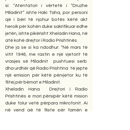
si: “Atentatori i vërtetë i “Druzhe 
Miladinit” ishte Haki Taha, por personi 
që i bëri të njohur botës këtë akt 
heroik për kohën duke sakrifikuar edhe 
jetën, ishte pikërisht Xheladin Hana, në 
atë kohë drejtor i Radio Prishtinës.
Dhe ja se si ka ndodhur: “Në mars të 
vitit 1946, me rastin e një vjetorit të 
vrasjes së Miladinit  pushtuesi serb  
dha urdhër që Radio Prishtina  të jepte 
një emision për këtë përvjetor ku të 
flitej për bëmat e Miladinit.
Xheladin Hana  Drejtori i Radio 
Prishtinës e mori përsipër këtë mision 
duke folur vetë përpara mikrofonit. Ai 
në vend që të fliste për famën e 
Miladin Popoviçit, të  urdhëruar prej 
pushtuesit serb, foli për  Haki Tahën, 