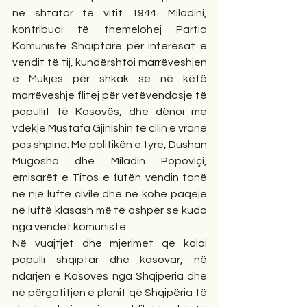
në shtator të vitit 1944. Miladini, 
kontribuoi të themelohej Partia 
Komuniste Shqiptare për interesat e 
vendit të tij, kundërshtoi marrëveshjen 
e Mukjes për shkak se në këtë 
marrëveshje flitej për vetëvendosje të 
popullit të Kosovës, dhe dënoi me 
vdekje Mustafa Gjinishin të cilin e vranë 
pas shpine. Me politikën e tyre, Dushan 
Mugosha dhe Miladin Popoviçi, 
emisarët e Titos e futën vendin tonë 
në një luftë civile dhe në kohë paqeje 
në luftë klasash më të ashpër se kudo 
nga vendet komuniste.
Në vuajtjet dhe mjerimet që kaloi 
populli shqiptar dhe kosovar, në 
ndarjen e Kosovës nga Shqipëria dhe 
në përgatitjen e planit që Shqipëria të 