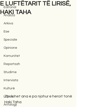
E LUFTËTARIT TË LIRISË,
Editorial
HAKI TAHA
Analiza
Arkiva
Ese
Speciale
Opinione
Komunitet
Reportazh
Studime
Intervista
Kulturë
Zbulohet ana e pa njohur e heroit tonë 
Lajme
Haki Taha
Antologji