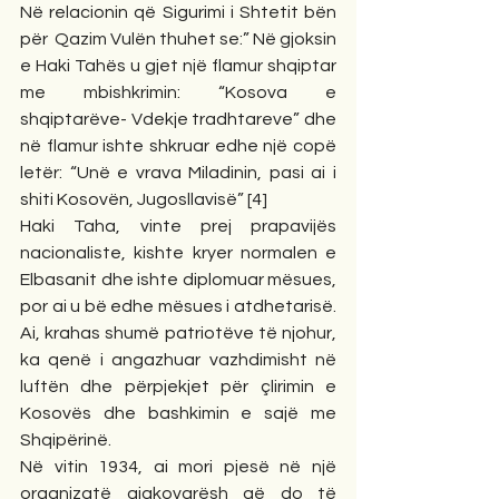
Në relacionin që Sigurimi i Shtetit bën 
për  Qazim Vulën thuhet se:” Në gjoksin 
e Haki Tahës u gjet një flamur shqiptar 
me mbishkrimin: “Kosova e 
shqiptarëve- Vdekje tradhtareve” dhe 
në flamur ishte shkruar edhe një copë 
letër: “Unë e vrava Miladinin, pasi ai i 
shiti Kosovën, Jugosllavisë” [4]
Haki Taha, vinte prej prapavijës 
nacionaliste, kishte kryer normalen e 
Elbasanit dhe ishte diplomuar mësues, 
por ai u bë edhe mësues i atdhetarisë. 
Ai, krahas shumë patriotëve të njohur, 
ka qenë i angazhuar vazhdimisht në 
luftën dhe përpjekjet për çlirimin e 
Kosovës dhe bashkimin e sajë me 
Shqipërinë.
Në vitin 1934, ai mori pjesë në një 
organizatë gjakovarësh që do të 