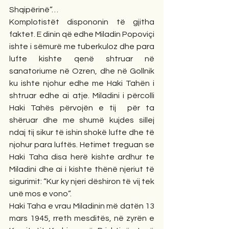
Shqipërinë”…
Komplotistët dispononin të gjitha 
faktet. E dinin që edhe Miladin Popoviçi 
ishte i sëmurë me tuberkuloz dhe para 
lufte kishte qenë shtruar në 
sanatoriume në Ozren, dhe në Gollnik 
ku ishte njohur edhe me Haki Tahën i 
shtruar edhe ai atje. Miladini i përcolli 
Haki Tahës përvojën e tij  për ta 
shëruar dhe me shumë kujdes sillej 
ndaj tij sikur të ishin shokë lufte dhe të 
njohur para luftës. Hetimet treguan se 
Haki Taha disa herë kishte ardhur te 
Miladini dhe ai i kishte thënë njeriut të 
sigurimit: “Kur ky njeri dëshiron të vij tek 
unë mos e vono”.
Haki Taha e vrau Miladinin më datën 13 
mars 1945, rreth mesditës, në zyrën e 