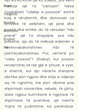
Ajo ka ka kohë që ka vdekur, por kemi 
Poezi
harruar që ta “varrosim”. Nëse 
togfjalëshi “vdekje e poezisë” është 
Tregime
kaq e rëndomtë, dhe domosdo ca 
Novela
kritizerë të zellshëm, që janë dhe 
poetë dhe kritikë, do të vërsulen “mbi 
Romane
prenë” që ta shqyejnë, pra mbi 
English
poezinë, ajo do të mëkojë edemën e 
të zakonshmes mbi të 
Përkthime
jashtëzakonshmes. Por, vërtetë po 
“vdes poezia”? Shekujt, kur poezia 
receptohej së një gjë e çmuar, e vyer, 
e shentë, kur ajo mbarte shenjime 
silistike plot ngjyra dhe shija e ndjenja 
aq të ngrohta, me plot vibrime prej 
shpirtrash romantike, rebelë, të çlirta, 
duke ngjizur kumtësinë e ngjyrave të 
shpirtrave të poetëve, që merrte 
trajta të çuditshme, ka perënduar. 