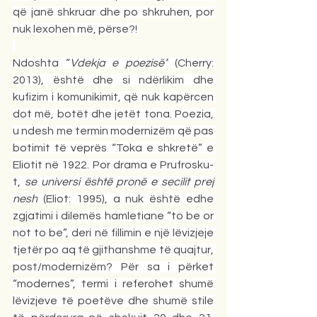
që janë shkruar dhe po shkruhen, por 
nuk lexohen më, përse?! 
Ndoshta “
Vdekja e poezisë”
 (Cherry: 
2013), është dhe si ndërlikim dhe 
kufizim i komunikimit, që nuk kapërcen 
dot më, botët dhe jetët tona. Poezia, 
u ndesh me termin modernizëm që pas 
botimit të veprës “Toka e shkretë” e 
Eliotit në 1922. Por drama e Prufrosku-
t, 
se universi është pronë e secilit prej 
nesh
 (Eliot: 1995), a nuk është edhe 
zgjatimi i dilemës hamletiane “to be or 
not to be”, deri në fillimin e një lëvizjeje 
tjetër po aq të gjithanshme të quajtur, 
post/modernizëm? Për sa i përket 
“modernes”, termi i referohet shumë 
lëvizjeve të poetëve dhe shumë stile 