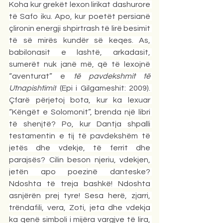
Koha kur grekët lexon lirikat dashurore 
të Safo iku. Apo, kur poetët persianë 
çlironin energji shpirtrash të lirë besimit 
të së mirës kundër së keqes. As, 
babilonasit e lashtë, arkadasit, 
sumerët nuk janë më, që të lexojnë 
“aventurat” e 
të pavdekshmit të 
Utnapishtimit
 (Epi i Gilgameshit: 2009). 
Çfarë përjetoj bota, kur ka lexuar 
“Këngët e Solomonit”, brenda një libri 
të shenjtë? Po, kur Dantja shpalli 
testamentin e tij të pavdekshëm të 
jetës dhe vdekje, të ferrit dhe 
parajsës? Cilin beson njeriu, vdekjen, 
jetën apo poezinë danteske? 
Ndoshta të treja bashkë! Ndoshta 
asnjërën prej tyre! Sesa herë, zjarri, 
trëndafili, vera, Zoti, jeta dhe vdekja 
ka qenë simboli i mijëra vargjve të lira, 