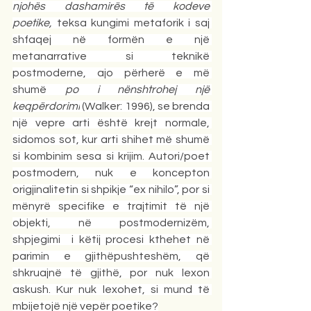
njohës dashamirës të kodeve 
poetike,
 teksa kungimi metaforik i saj 
shfaqej në formën e një 
metanarrative si teknikë 
postmoderne, ajo përherë e më 
shumë 
po i nënshtrohej një 
keqpërdorimi
 (Walker: 1996), se brenda 
një vepre arti është krejt normale, 
sidomos sot, kur arti shihet më shumë 
si kombinim sesa si krijim. Autori/poet 
postmodern, nuk e koncepton 
origjinalitetin si shpikje “ex nihilo”, por si 
mënyrë specifike e trajtimit të një 
objekti, në postmodernizëm, 
shpjegimi  i këtij procesi kthehet në 
parimin e gjithëpushteshëm, që 
shkruajnë të gjithë, por nuk lexon 
askush. Kur nuk lexohet, si mund të 
mbijetojë një vepër poetike?