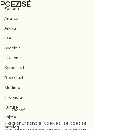
POEZISË
Editorial
Analiza
Arkiva
Ese
Speciale
Opinione
Komunitet
Reportazh
Studime
Intervista
Kulturë
(esse)
Lajme
Ka ardhur koha e “vdekjes” së poezisë. 
Antologji