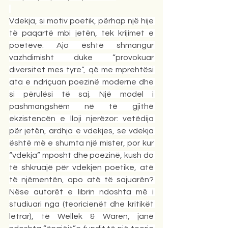
Vdekja, si motiv poetik, përhap një hije 
të paqartë mbi jetën, tek krijimet e 
poetëve. Ajo është shmangur 
vazhdimisht duke “provokuar 
diversitet mes tyre”, që me mprehtësi 
ata e ndriçuan poezinë moderne dhe 
si përulësi të saj. Një model i 
pashmangshëm në të gjithë 
ekzistencën e lloji njerëzor: vetëdija 
për jetën, ardhja e vdekjes, se vdekja 
është më e shumta një mister, por kur 
“vdekja” mposht dhe poezinë, kush do 
të shkruajë për vdekjen poetike, atë 
të njëmentën, apo atë të sajuarën? 
Nëse autorët e librin ndoshta më i 
studiuari nga (teoricienët dhe kritikët 
letrar), të Wellek & Waren, janë 