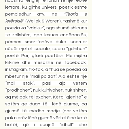
ndoshta “ëngjëjt”e fundit të një teorie 
letrare, ku gjithë universi poetik është 
pëmbledhur aty, në 
“Teoria e 
letërsisë”
 (Wellek & Waren), tashmë kur 
poezia ka “vdekur”, nga shumë shkrues 
të zellshëm, apo lexues ëndërronjës, 
përmes smartfonëve duke lundruar 
nëpër rrjetet sociale, saora “gdhihen” 
poetë. Por, çfarë poetësh. Me mijëra 
klikime dhe mesazhe në facebook, 
instagram, tik-tok, a thua se poezia ka 
mbetur një “mall pa zot”. Ajo është një 
“mall stok”, pasi ajo vetëm 
“prodhohet”, nuk kultivohet, nuk shitet, 
aq më pak të lexohet. Këto “gjenitë” e 
sotëm që duan të  lënë gjurmë, ca 
gjurmë të mëdha madje (por vetëm 
pak njerëz lënë gjurmë vërtetë në këtë 
botë), që i quajnë “idhull” dhe 