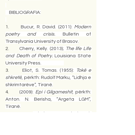
    BIBLIOGRAFIA:
1.      
Bucur, R. David. (2011): 
Modern 
poetry and crisis. 
Bulletin of 
Transylvania University of Brasov.
2.      
Cherry, Kelly. (2013); 
The life Life 
and Death of Poetry.
 Louisiana State 
University Press.                         
3.      
Eliot, S. Tomas. (1955): 
Tokë e 
shkretë
, përkth: Rudolf Marku, “Lidhja e 
shkrimtarëve”, Tiranë.
4.      
(2009): 
Epi i Gilgameshit,
 përkth: 
Anton. N. Berisha, “Argeta LGM”, 
Tiranë.
5.      
Eshelman, Raoul. (2014): 
Performatism, the epoch after 
postmodernism
. “Symbol, No. 2”, 