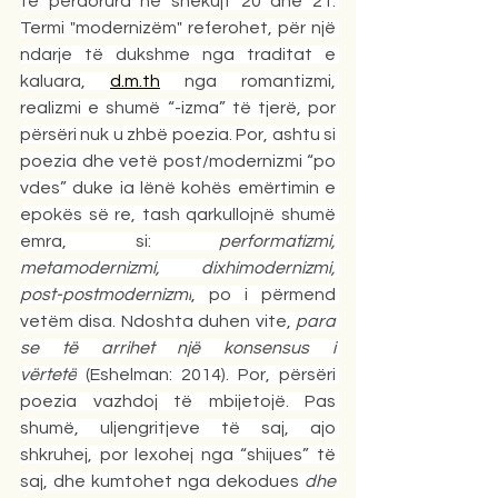
të përdorura në shekujt 20 dhe 21. 
Termi "modernizëm" referohet, për një 
ndarje të dukshme nga traditat e 
kaluara, 
d.m.th
 nga romantizmi, 
realizmi e shumë “-izma” të tjerë, por 
përsëri nuk u zhbë poezia. Por, ashtu si 
poezia dhe vetë post/modernizmi “po 
vdes” duke ia lënë kohës emërtimin e 
epokës së re, tash qarkullojnë shumë 
emra, si: 
performatizmi, 
metamodernizmi, dixhimodernizmi, 
post-postmodernizmi
, po i përmend 
vetëm disa. Ndoshta duhen vite, 
para 
se të arrihet një konsensus i 
vërtetë
 (Eshelman: 2014). Por, përsëri 
poezia vazhdoj të mbijetojë. Pas 
shumë, uljengritjeve të saj, ajo 
shkruhej, por lexohej nga “shijues” të 
saj, dhe kumtohet nga dekodues 
dhe 