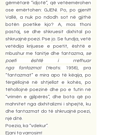
gërmëtarë “idjotë”, që vetëemërohen 
ose emërtohen: GJENI. Po, po gjeni!!! 
Vallë, a nuk po ndodh sot në gjithë 
botën poetike kjo? A, mos thoni 
pastaj, se dhe shkruesit dixhital po 
shkruajnë poezi. Pse jo. Se fundja, vetë 
vetëdija krijuese e poetit, është e 
mbushur me fanitje dhe fantazma, 
se 
poeti është i rrethuar 
nga fantazmat
 (Yeats: 1956), pra 
“fantazmat” e mira apo të këqija, po 
fërgëllojnë në shtjellat e kohës, po 
tëhollojnë poezinë dhe po e futin në 
“vrimën e gjilpërës”, dhe bota që po 
mahnitet nga dixhitalizmi i shpejtë, ku 
dhe fantazmat do të shkruajnë poezi, 
një ditë.
Poezia, ka “vdekur”.
Ejani ta varrosim!