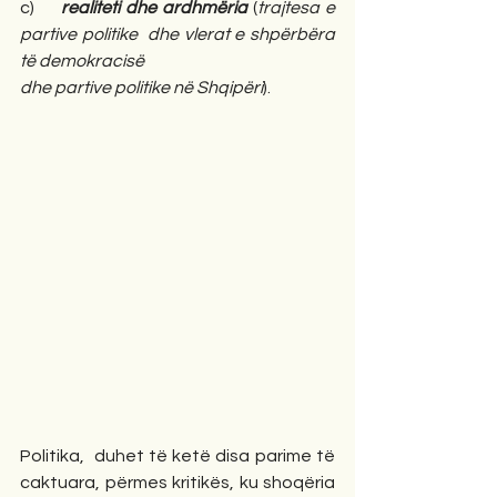
c)     
realiteti dhe ardhmëria 
(
trajtesa e 
partive politike  dhe vlerat e shpërbëra 
të demokracisë
dhe partive politike në Shqipëri
).
Politika,  duhet të ketë disa parime të 
caktuara, përmes kritikës, ku shoqëria 