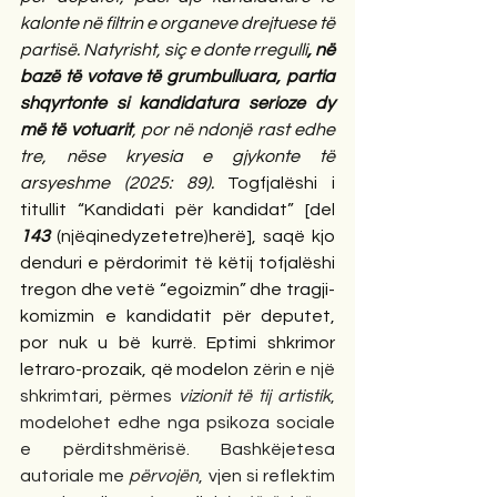
kalonte në filtrin e organeve drejtuese të 
partisë. Natyrisht, siç e donte rregulli
, në 
bazë të votave të grumbulluara, partia 
shqyrtonte si kandidatura serioze dy 
më të votuarit
, por në ndonjë rast edhe 
tre, nëse kryesia e gjykonte të 
arsyeshme (2025: 89).
 Togfjalëshi i 
titullit “Kandidati për kandidat” [del 
143
 (njëqinedyzetetre)herë], saqë kjo 
denduri e përdorimit të këtij tofjalëshi 
tregon dhe vetë “egoizmin” dhe tragji-
komizmin e kandidatit për deputet, 
por nuk u bë kurrë. Eptimi shkrimor 
letraro-prozaik, që modelon 
zërin e një 
shkrimtari, përmes 
vizionit të tij artistik
, 
modelohet edhe nga psikoza sociale 
e përditshmërisë. Bashkëjetesa 
autoriale me 
përvojën
, vjen si reflektim 