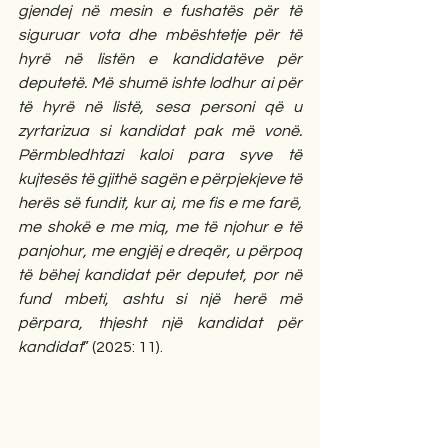
gjendej në mesin e fushatës për të 
siguruar vota dhe mbështetje për të 
hyrë në listën e kandidatëve për 
deputetë. Më shumë ishte lodhur ai për 
të hyrë në listë, sesa personi që u 
zyrtarizua si kandidat pak më vonë. 
Përmbledhtazi kaloi para syve të 
kujtesës të gjithë sagën e përpjekjeve të 
herës së fundit, kur ai, me fis e me farë, 
me shokë e me miq, me të njohur e të 
panjohur, me engjëj e dreqër, u përpoq 
të bëhej kandidat për deputet, por në 
fund mbeti, ashtu si një herë më 
përpara, thjesht një kandidat për 
kandidat
” (2025: 11).