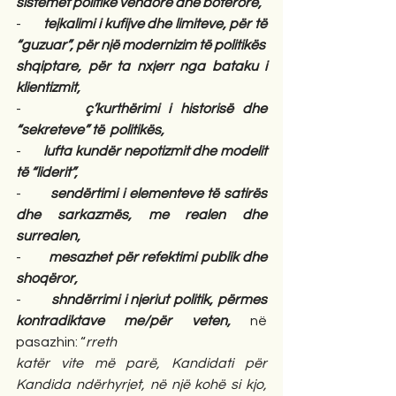
sistemet politike vendore dhe botërore,
-       
tejkalimi i kufijve dhe limiteve, për të 
“guzuar”, për një modernizim të politikës
shqiptare, për ta nxjerr nga bataku i 
klientizmit,
-       
ç’kurthërimi i historisë dhe 
“sekreteve” të  politikës,
-       
lufta kundër nepotizmit dhe modelit 
të “liderit”,
-       
sendërtimi i elementeve të satirës 
dhe sarkazmës, me realen dhe 
surrealen,
-       
mesazhet për refektimi publik dhe 
shoqëror,
-       
shndërrimi i njeriut politik, përmes 
kontradiktave me/për veten, 
në 
pasazhin: “
rreth
katër vite më parë, Kandidati për 
Kandida
ndërhyrjet, në një kohë si kjo, 