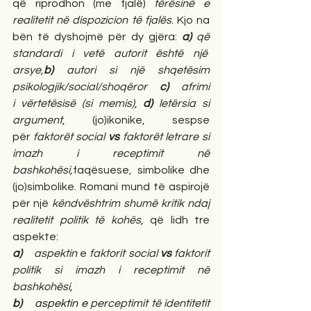
që riprodhon (me fjalë) 
tërësinë e 
realitetit në dispozicion të fjalës
. Kjo na 
bën të dyshojmë për dy gjëra: 
a)
që 
standardi i vetë autorit është një  
arsye,
b)
autori si një shqetësim 
psikologjik/social/shoqëror 
c) 
afrimi 
i
vërtetësisë (si memis)
, 
d)
letërsia si 
argument
, (jo)ikonike, sespse 
për
 faktorët social 
vs
 faktorët letrare si 
imazh i receptimit në 
bashkohësi,
faqësuese, simbolike dhe 
(jo)simbolike. Romani mund të aspirojë 
për një 
këndvështrim shumë kritik ndaj 
realitetit politik të kohës, 
që lidh tre 
aspekte:
a)    
aspektin 
e 
faktorit social 
vs
 faktorit 
politik si imazh i receptimit në 
bashkohësi,
b)    
aspektin e 
perceptimit të identitetit 