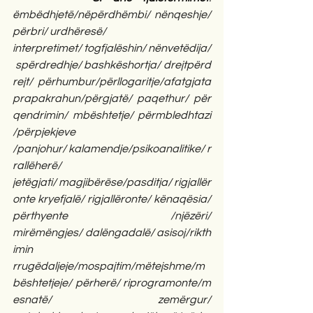
ëmbëdhjetë/nëpërdhëmbi/
nënqeshje/
përbri/
urdhëresë/
interpretimet/
togfjalëshin/
nënvetëdija/
spërdredhje/
bashkëshortja/
drejtpërd
rejt/
përhumbur/përllogaritje/afatgjata 
prapakrahun/përgjatë/
paqethur/
për
qendrimin/
mbështetje/ përmbledhtazi 
/përpjekjeve 
/panjohur/
kalamendje/psikoanalitike/
r
rallëherë/ 
jetëgjati/
magjibërëse/pasditja/
rigjallër
onte kryefjalë/ rigjallëronte/ kënaqësia/ 
përthyente /njëzëri/ 
mirëmëngjes/
dalëngadalë/
asisoj/rikth
imin 
rrugëdaljeje/mospajtim/mëtejshme/m
bështetjeje/
përherë/
riprogramonte/m
esnatë/
zemërgur/ 