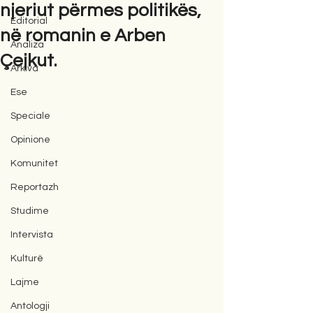
njeriut përmes politikës,
Editorial
në romanin e Arben
Analiza
Çejkut.
Arkiva
Ese
Speciale
Opinione
Komunitet
Reportazh
Studime
Intervista
Kulturë
Lajme
Antologji