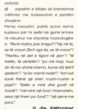
autorial,
c)     
aspektin e lidhjes së brendshme 
rrëfimtar me funksionimin e jashtëm 
shoqëror.
Përtej mesazhit, politik autori është 
kujdesur për të sjellë një gjuhë letrare 
të mbushur me shprehje frazeologjike 
si: 
“flisnin kodra pas bregut”/“hip në lis, 
se të vrava! Zbrit nga lisi, se të vrava!”/ 
“Peshku në det e tigani në zjarr”/ “të 
tretën, të vërtetën”/ “po më hoqi, mua 
do të ma shohë sherrin, kurse atij tjetrit 
qederin”/ “ai ka marrë malet”/ “kot nuk 
kanë thënë që sheh rrushi-rrushin e 
piqet”/ “fjalën e mirë dhe gurët në 
trastë”/ “më mirë një fund i tmerrshëm, 
sesa një tmerr pa fund!”/ “një qerre me 
para”.
-       
Si dhe fjalëformime
t
: 