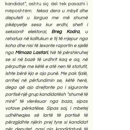
kandidat”, ashtu siç del tek pasazhi i 
mëposhtëm: 
teksa dera u mbyll dhe 
deputeti u largua me më shumë 
pikëpyetje sesa kur erdhi, shefi i 
seksionit elektoral, 
Breg Kodra
, u 
rehatua në kolltukun e tij të rrjepur nga 
koha dhe nisi të lexonte raportin e sjellë 
nga 
Mimoza Lastari.
 Në të përshkruhej 
se si në bazë të urdhrit kaq e aq, në 
përputhje me këtë e atë nen të statutit, 
ishte bërë kjo e ajo punë. Me pak fjalë, 
arrihej në përfundimin se, këtë herë, 
dega që ajo drejtonte po i siguronte 
partisë një grup kandidatësh “shumë të 
mirë” të vlerësuar nga baza, sipas 
votave përkatëse. Sipas saj, i mbetej 
udhëheqjes së lartë të partisë të 
përzgjidhte njërin prej tyre si kandidat 
për deputet, pasi ajo kandidaturë të 