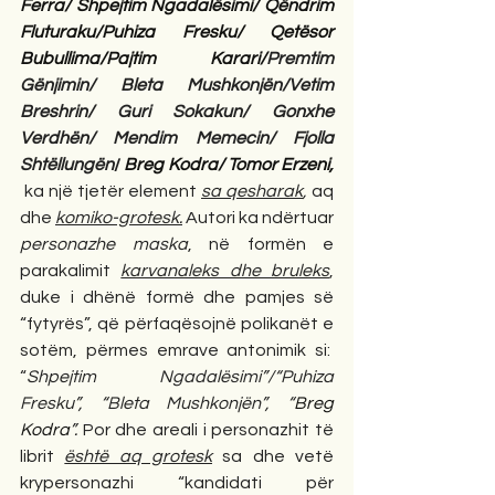
Ferra/ Shpejtim Ngadalësimi/ Qëndrim 
Fluturaku/Puhiza Fresku/ Qetësor 
Bubullima/Pajtim Karari/
Premtim 
Gënjimin/
Bleta Mushkonjën/Vetim 
Breshrin/ Guri Sokakun/ Gonxhe 
Verdhën/ Mendim Memecin/ Fjolla 
Shtëllungën
/
Breg Kodra/
Tomor Erzeni, 
 ka një tjetër element
sa qesharak
, 
aq 
dhe
komiko-grotesk.
 Autori ka ndërtuar 
personazhe maska
, në formën e 
parakalimit 
karvanaleks dhe bruleks
, 
duke i dhënë formë dhe pamjes së 
“fytyrës”, që përfaqësojnë polikanët e 
sotëm, përmes emrave antonimik si:  
“
Shpejtim Ngadalësimi”/“Puhiza 
Fresku”, “Bleta Mushkonjën”, “
Breg 
Kodra
”. 
Por dhe areali i personazhit të 
librit 
është aq grotesk
 sa dhe vetë 
krypersonazhi “kandidati për 