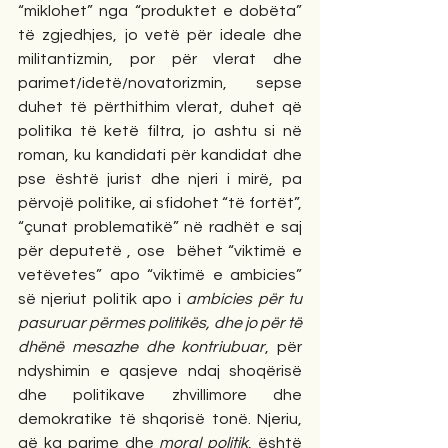
“miklohet” nga “produktet e dobëta” 
të zgjedhjes, jo vetë për ideale dhe 
militantizmin, por për vlerat dhe 
parimet/idetë/novatorizmin, sepse 
duhet të përthithim vlerat, duhet që 
politika të ketë filtra, jo ashtu si në 
roman, ku kandidati për kandidat dhe 
pse është jurist dhe njeri i mirë, pa 
përvojë politike, ai sfidohet “të fortët”, 
“çunat problematikë” në radhët e saj 
për deputetë , ose  bëhet “viktimë e 
vetëvetes” apo “viktimë e ambicies” 
së njeriut politik apo i
 ambicies për tu 
pasuruar përmes politikës, dhe jo për të 
dhënë mesazhe dhe kontriubuar
, për 
ndyshimin e qasjeve ndaj shoqërisë 
dhe politikave zhvillimore dhe 
demokratike të shqorisë tonë. Njeriu, 
që ka parime dhe 
moral politik
, është 