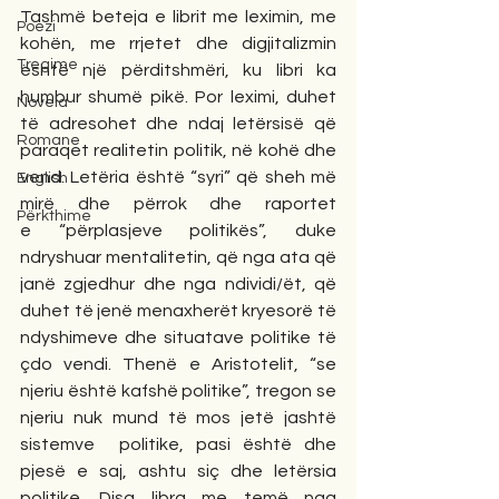
Tashmë beteja e librit me leximin, me 
Poezi
kohën, me rrjetet dhe digjitalizmin 
Tregime
është një përditshmëri, ku libri ka 
humbur shumë pikë. Por leximi, duhet 
Novela
të adresohet dhe ndaj letërsisë që 
Romane
paraqet realitetin politik, në kohë dhe 
vend. Letëria është “syri” që sheh më 
English
mirë dhe përrok dhe raportet 
Përkthime
e
“përplasjeve politikës”, duke 
ndryshuar mentalitetin, që nga ata që 
janë zgjedhur dhe nga ndividi/ët, që 
duhet të jenë menaxherët kryesorë të 
ndyshimeve dhe situatave politike të 
çdo vendi. Thenë e Aristotelit, “se 
njeriu është kafshë politike”, tregon se 
njeriu nuk mund të mos jetë jashtë 
sistemve  politike, pasi është dhe 
pjesë e saj, ashtu siç dhe letërsia 
politike. Disa libra me temë nga 