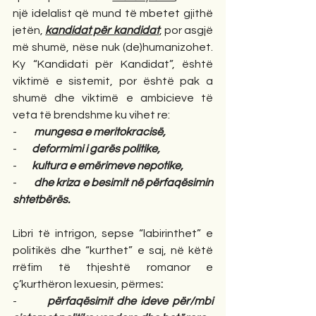
një idelalist që mund të mbetet gjithë 
jetën, 
kandidat për kandidat
, por asgjë 
më shumë, nëse nuk (de)humanizohet. 
Ky “Kandidati për Kandidat”, është 
viktimë e sistemit, por është pak a 
shumë dhe viktimë e ambicieve të 
veta të brendshme ku vihet re:
-        
mungesa e meritokracisë,
-       
deformimi i garës politike,
-       
kultura e emërimeve nepotike,
-       
dhe kriza e besimit në përfaqësimin 
shtetbërës.
Libri të intrigon, sepse “labirinthet” e 
politikës dhe “kurthet” e saj, në këtë 
rrëfim të thjeshtë romanor e 
ç’kurthëron lexuesin, përmes
:
-       
përfaqësimit dhe ideve për/mbi 