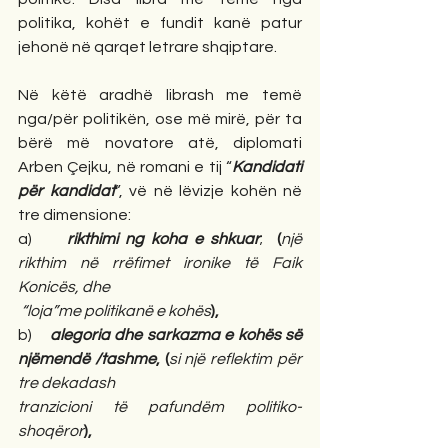
politika, kohët e fundit kanë patur 
jehonë në qarqet letrare shqiptare. 
Në këtë aradhë librash me temë 
nga/për politikën, ose më mirë, për ta 
bërë më novatore atë, diplomati 
Arben Çejku, në romani e tij “
Kandidati 
për kandidat
”, vë në lëvizje kohën në 
tre dimensione:
a)     
rikthimi ng koha e shkuar
; 
 (
një 
rikthim në rrëfimet ironike të Faik 
Konicës, dhe
 “loja”me politikanë e kohës
),
b)    
alegoria dhe sarkazma e kohës së 
njëmendë /tashme
, (
si një reflektim për 
tre dekadash
tranzicioni të pafundëm politiko-
shoqëror
),