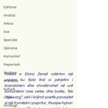
Editorial
Analiza
Arkiva
Ese
Speciale
Opinione
Komunitet
Reportazh
Studime
Poezia e Elvira Zeneli ndërton një 
univers ku fjala lind si përjetim i 
Intervista
brendshëm dhe shndërrohet në urë 
Kulturë
komunikimi mes vetes dhe botës. Tek 
“Një varg”, akti i krijimit poetik paraqitet 
Lajme
si një frymëzim i papritur, thuajse hyjnor: 
Antologji