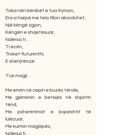
Toka nën këmbët e tua frymon,
Era si harpë me tela fillon akordohet,
Një këngë zgjon,
Këngën e shqetësuar,
Ndërsa ti…
Ti ecën,
Troket fluturimthi,
E shenjtëruar.
Ti je magji…
Me emrin në cepin e buzës tënde,
Me gjëmimin e betejës në shpirtin 
tënd,
Me psherëtimat e kopështit të 
lulëzuar,
Me kurmin magjepës,
Ndërsa ti…