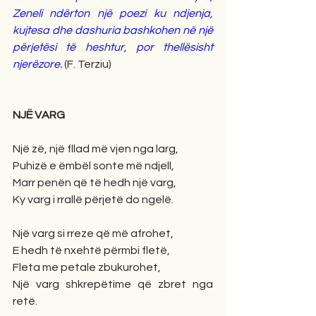
Zeneli ndërton një poezi ku ndjenja, 
kujtesa dhe dashuria bashkohen në një 
përjetësi të heshtur, por thellësisht 
njerëzore. 
(F. Terziu)
NJË VARG
Një zë, një fllad më vjen nga larg,
Puhizë e ëmbël sonte më ndjell,
Marr penën që të hedh një varg,
Ky varg i rrallë përjetë do ngelë.
Një varg si rreze që më afrohet,
E hedh të nxehtë përmbi fletë,
Fleta me petale zbukurohet,
Një varg shkrepëtime që zbret nga 
retë.