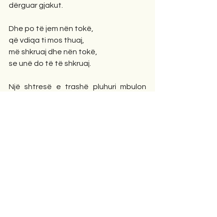
dërguar gjakut.
Dhe po të jem nën tokë,
që vdiqa ti mos thuaj,
më shkruaj dhe nën tokë,
se unë do të të shkruaj.
Një shtresë e trashë pluhuri mbulon 
letrat që s’duhen,
aty zverdhen faqet, aty gërmat 
shuhen,
aty humbasin radhët.
Ku malli derdhur qe, aty jep shpirt 
gëzimi.
Pasi cepat u brenë, aty rropaten 
thellë
si ndjenjat e kaluara,
ashtu dhe dashuritë e tashme.