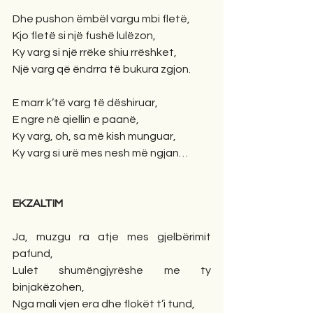
Dhe pushon ëmbël vargu mbi fletë,
Kjo fletë si një fushë lulëzon,
Ky varg si një rrëke shiu rrëshket,
Një varg që ëndrra të bukura zgjon.
E marr k’të varg të dëshiruar,
E ngre në qiellin e paanë,
Ky varg, oh, sa më kish munguar,
Ky varg si urë mes nesh më ngjan…
EKZALTIM
Ja, muzgu ra atje mes gjelbërimit 
pafund,
Lulet shumëngjyrëshe me ty 
binjakëzohen,
Nga mali vjen era dhe flokët t’i tund,