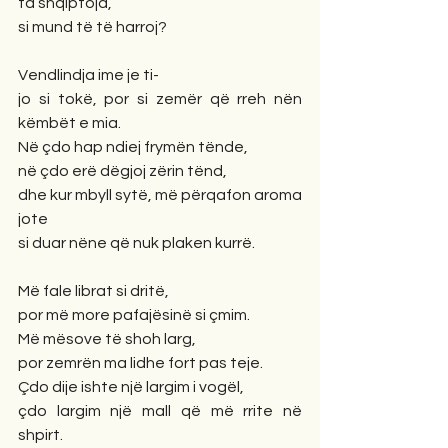
ta shqiptoja,
si mund të të harroj?
Vendlindja ime je ti-
jo si tokë, por si zemër që rreh nën 
këmbët e mia.
Në çdo hap ndiej frymën tënde,
në çdo erë dëgjoj zërin tënd,
dhe kur mbyll sytë, më përqafon aroma 
jote
si duar nëne që nuk plaken kurrë.
Më fale librat si dritë,
por më more pafajësinë si çmim.
Më mësove të shoh larg,
por zemrën ma lidhe fort pas teje.
Çdo dije ishte një largim i vogël,
çdo largim një mall që më rrite në 
shpirt.