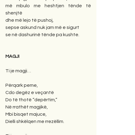
më mbulo me heshtjen tënde të 
shenjtë
dhe më lejo të pushoj,
sepse askund nuk jam më e sigurt
se në dashurinë tënde pa kushte.
MAGJI
Ti je magji…
Përqark peme,
Cdo degëz e veçantë
Do të thotë “depërtim,”
Në rrathët magjikë,
Mbi bisqet majuce,
Dielli shkëlqen me rrezëllim.