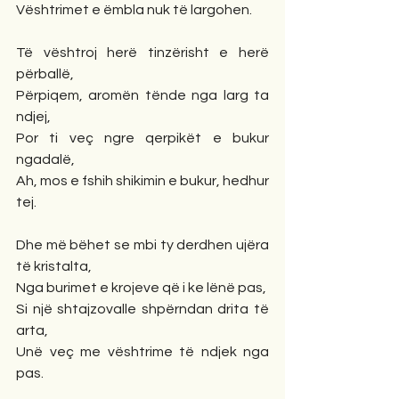
Vështrimet e ëmbla nuk të largohen.
Të vështroj herë tinzërisht e herë 
përballë,
Përpiqem, aromën tënde nga larg ta 
ndjej,
Por ti veç ngre qerpikët e bukur 
ngadalë,
Ah, mos e fshih shikimin e bukur, hedhur 
tej.
Dhe më bëhet se mbi ty derdhen ujëra 
të kristalta,
Nga burimet e krojeve që i ke lënë pas,
Si një shtajzovalle shpërndan drita të 
arta,
Unë veç me vështrime të ndjek nga 
pas.