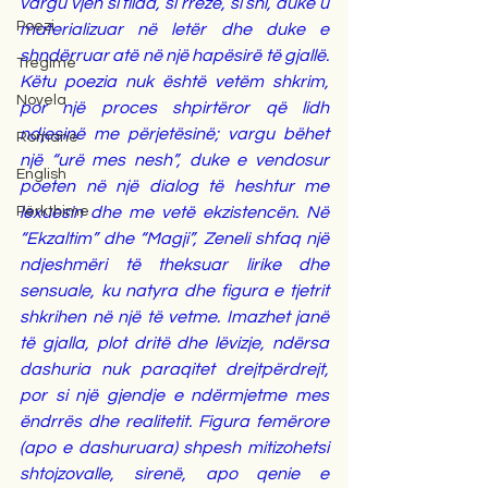
vargu vjen si fllad, si rreze, si shi, duke u 
Poezi
materializuar në letër dhe duke e 
shndërruar atë në një hapësirë të gjallë. 
Tregime
Këtu poezia nuk është vetëm shkrim, 
Novela
por një proces shpirtëror që lidh 
ndjesinë me përjetësinë; vargu bëhet 
Romane
një “urë mes nesh”, duke e vendosur 
English
poeten në një dialog të heshtur me 
Përkthime
lexuesin dhe me vetë ekzistencën. Në 
“Ekzaltim” dhe “Magji”, Zeneli shfaq një 
ndjeshmëri të theksuar lirike dhe 
sensuale, ku natyra dhe figura e tjetrit 
shkrihen në një të vetme. Imazhet janë 
të gjalla, plot dritë dhe lëvizje, ndërsa 
dashuria nuk paraqitet drejtpërdrejt, 
por si një gjendje e ndërmjetme mes 
ëndrrës dhe realitetit. Figura femërore 
(apo e dashuruara) shpesh mitizohetsi 
shtojzovalle, sirenë, apo qenie e 