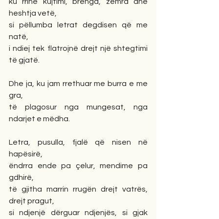
ku rrinë kujtimi, brenga, zemra dhe 
heshtja vetë,
si pëllumba letrat degdisen që me 
natë,
i ndiej tek flatrojnë drejt një shtegtimi 
të gjatë.
Dhe ja, ku jam rrethuar me burra e me 
gra,
të plagosur nga mungesat, nga 
ndarjet e mëdha.
Letra, pusulla, fjalë që nisen në 
hapësirë,
ëndrra ende pa çelur, mendime pa 
gdhirë,
të gjitha marrin rrugën drejt vatrës, 
drejt pragut,
si ndjenjë dërguar ndjenjës, si gjak 