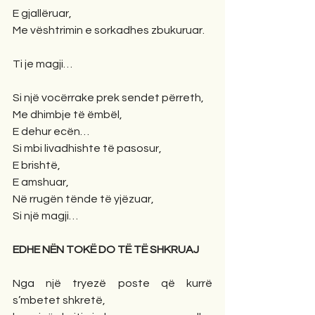
E gjallëruar,
Me vështrimin e sorkadhes zbukuruar.
Ti je magji…
Si një vocërrake prek sendet përreth,
Me dhimbje të ëmbël,
E dehur ecën…
Si mbi livadhishte të pasosur,
E brishtë,
E amshuar,
Në rrugën tënde të yjëzuar,
Si një magji…
EDHE NËN TOKË DO TË TË SHKRUAJ
Nga një tryezë poste që kurrë 
s’mbetet shkretë,