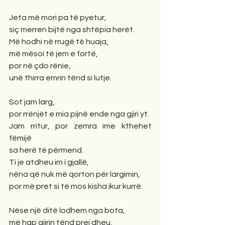
Jeta më mori pa të pyetur,
siç merren bijtë nga shtëpia herët.
Më hodhi në rrugë të huaja,
më mësoi të jem e fortë,
por në çdo rënie,
unë thirra emrin tënd si lutje.
Sot jam larg,
por rrënjët e mia pijnë ende nga gjiri yt.
Jam rritur, por zemra ime kthehet 
fëmijë
sa herë të përmend.
Ti je atdheu im i gjallë,
nëna që nuk më qorton për largimin,
por më pret si të mos kisha ikur kurrë.
Nëse një ditë lodhem nga bota,
më hap gjirin tënd prej dheu,