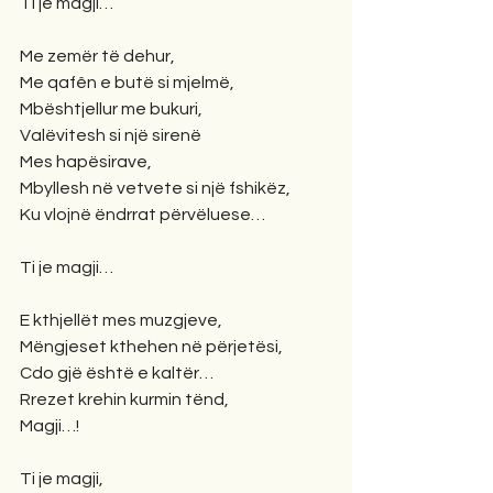
Ti je magji…
Me zemër të dehur,
Me qafên e butë si mjelmë,
Mbështjellur me bukuri,
Valëvitesh si një sirenë
Mes hapësirave,
Mbyllesh në vetvete si një fshikëz,
Ku vlojnë ëndrrat përvëluese…
Ti je magji…
E kthjellët mes muzgjeve,
Mëngjeset kthehen në përjetësi,
Cdo gjë është e kaltër…
Rrezet krehin kurmin tënd,
Magji…!
Ti je magji,