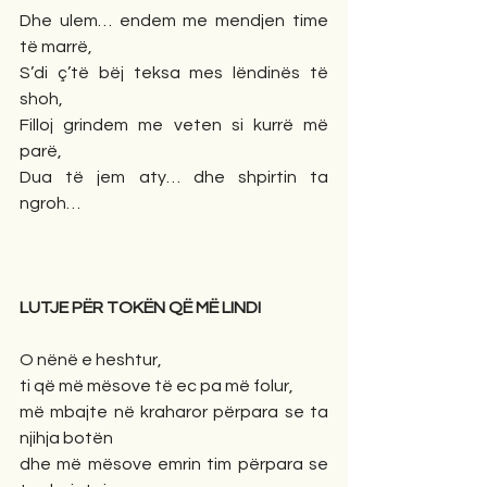
Dhe ulem… endem me mendjen time 
të marrë,
S’di ç’të bëj teksa mes lëndinës të 
shoh,
Filloj grindem me veten si kurrë më 
parë,
Dua të jem aty… dhe shpirtin ta 
ngroh…
LUTJE PËR TOKËN QË MË LINDI
O nënë e heshtur,
ti që më mësove të ec pa më folur,
më mbajte në kraharor përpara se ta 
njihja botën
dhe më mësove emrin tim përpara se 