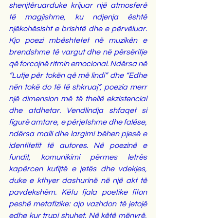
shenjtëruarduke krijuar një atmosferë 
të magjishme, ku ndjenja është 
njëkohësisht e brishtë dhe e përvëluar. 
Kjo poezi mbështetet në muzikën e 
brendshme të vargut dhe në përsëritje 
që forcojnë ritmin emocional. Ndërsa në 
“Lutje për tokën që më lindi” dhe “Edhe 
nën tokë do të të shkruaj”, poezia merr 
një dimension më të thellë ekzistencial 
dhe atdhetar. Vendlindja shfaqet si 
figurë amtare, e përjetshme dhe falëse, 
ndërsa malli dhe largimi bëhen pjesë e 
identitetit të autores. Në poezinë e 
fundit, komunikimi përmes letrës 
kapërcen kufijtë e jetës dhe vdekjes, 
duke e kthyer dashurinë në një akt të 
pavdekshëm. Këtu fjala poetike fiton 
peshë metafizike: ajo vazhdon të jetojë 
edhe kur trupi shuhet. Në këtë mënyrë, 