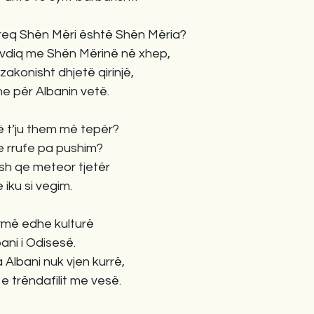
’dreq Shën Mëri është Shën Mëria?
s vdiq me Shën Mërinë në xhep,
 zakonisht dhjetë qirinjë,
e për Albanin vetë.
rë t’ju them më tepër?
e rrufe pa pushim?
ush qe meteor tjetër
 iku si vegim.
rymë edhe kulturë
ani i Odisesë.
a Albani nuk vjen kurrë,
e trëndafilit me vesë.