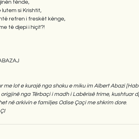
gjinën tënde,
lutem si Krishtit, 
të refren i freskët kënge,
e të djepi i hiçit?!
                 
ABAZAJ
rur me lot e kurajë nga shoku e miku im Albert Abazi [Hab
origjinë nga Tërbaçi i madh i Labërisë trime, kushtuar dj
dhet në arkivin e familjes Odise Çaçi me shkrim dore
.
ÇI