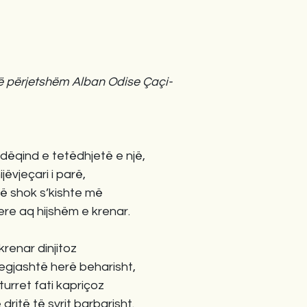
të përjetshëm Alban Odise Çaçi-
dëqind e tetëdhjetë e një,
ëvjeçari i parë,
që shok s’kishte më
vere aq hijshëm e krenar.
krenar dinjitoz
tegjashtë herë beharisht,
urret fati kapriçoz
ritë të syrit barbarisht.