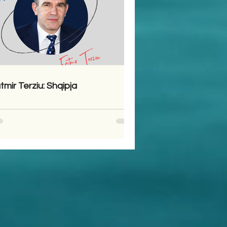
tmir Terziu: Shqipja