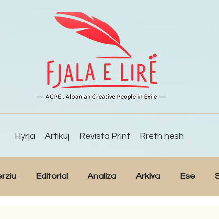
Hyrja
Artikuj
Revista Print
Rreth nesh
erziu
Editorial
Analiza
Arkiva
Ese
S
Reportazh
Studime
Intervista
Kulturë