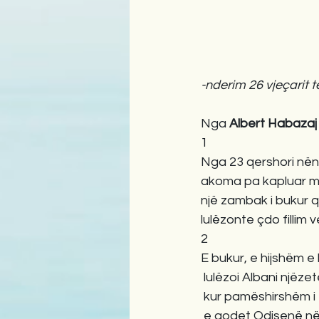
-nderim 26 vjeçarit 
Nga 
Albert Habazaj
1
Nga 23 qershori nën
akoma pa kapluar mij
një zambak i bukur 
lulëzonte çdo fillim 
2
E bukur, e hijshëm e 
lulëzoi Albani njëze
kur pamëshirshëm i t
e godet Odisenë në d