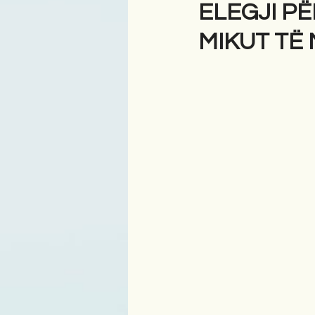
ELEGJI PË
MIKUT TË 
Antologji
Poezi
Tre