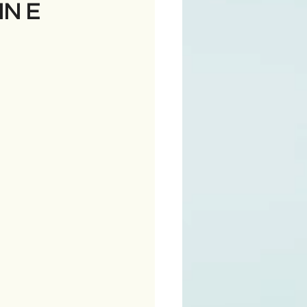
IN E
ime