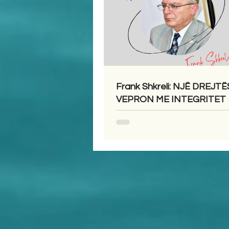
Frank Shkreli: NJË DREJTË
VEPRON ME INTEGRITET