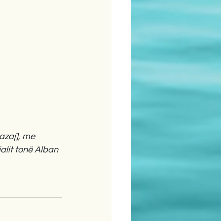
azaj], me 
alit tonë Alban 