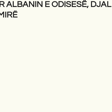
R ALBANIN E ODISESË, DJAL
MIRË
gime
Novela
Romane
English
Përkth