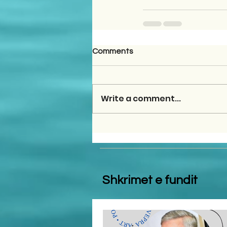
Comments
Write a comment...
Shkrimet e fundit