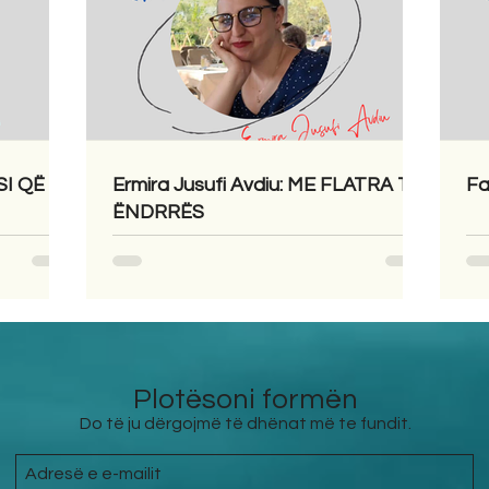
SI QË
Ermira Jusufi Avdiu: ME FLATRA TË
Fa
ËNDRRËS
Plotësoni formën
Do të ju dërgojmë të dhënat më te fundit.