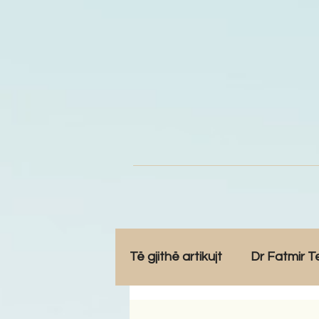
Të gjithë artikujt
Dr Fatmir T
Opinione
Komunitet