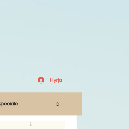
Hyrja
peciale
Lajme