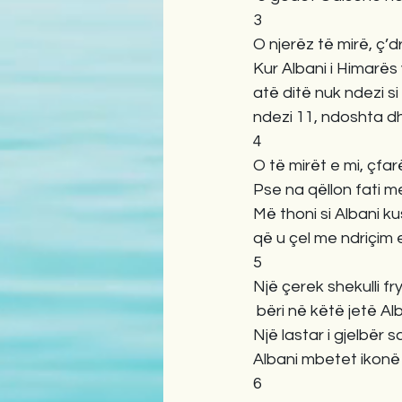
3
O njerëz të mirë, ç
Kur Albani i Himarë
atë ditë nuk ndezi si
ndezi 11, ndoshta dh
4
O të mirët e mi, çfa
Pse na qëllon fati m
Më thoni si Albani k
që u çel me ndriçim e
5
Një çerek shekulli f
bëri në këtë jetë Alb
Një lastar i gjelbër s
Albani mbetet ikonë 
6