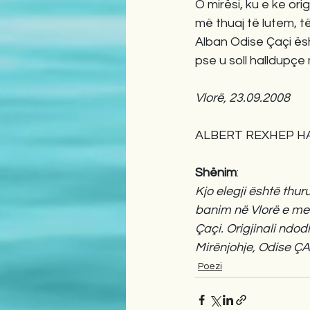
O mirësi, ku e ke ori
më thuaj të lutem, të 
Alban Odise Çaçi ësh
pse u soll halldupçe m
Vlorë, 23.09.2008             
ALBERT REXHEP H
Shënim
: 
Kjo elegji është thu
banim në Vlorë e me 
Çaçi. Origjinali ndo
Mirënjohje, Odise ÇA
Poezi