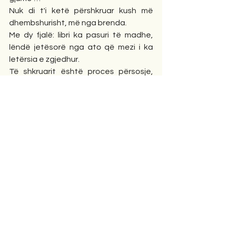
Nuk di t'i ketë përshkruar kush më 
dhembshurisht, më nga brenda. 
Me dy fjalë: libri ka pasuri të madhe, 
lëndë jetësorë nga ato që mezi i ka 
letërsia e zgjedhur. 
Të shkruarit është proces përsosje, 
por atje ku autori e ka lënë shpirtin 
natyrshëm, bëhet i shkëlqyer, tërë ato 
karaktere, që bëhen karakteri i vet 
librit. Ka ngjyrë të qartë humane e 
mëmëdhetare, por me shume se 
gjithçka rrëfen si gjurmë shpirti atë 
truall, atdheun, të pasur e të varfër, të 
bukur në shkujdesje, tërë shpresë 
zhgënjimesh... 
Edhe IKJA, Mërgimi, shenjë e provë 
dashurie është…
Ese