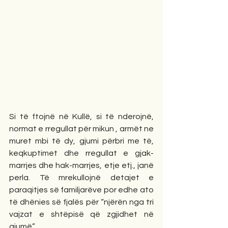
Si të ftojnë në Kullë, si të nderojnë, 
normat e rregullat për mikun , armët ne 
muret mbi të dy, gjumi përbri me të, 
keqkuptimet dhe rregullat e gjak-
marrjes dhe hak-marrjes, etje etj., janë 
perla. Të mrekullojnë detajet e 
paraqitjes së familjarëve por edhe ato 
të dhënies së fjalës për “njërën nga tri 
vajzat e shtëpisë që zgjidhet në 
gjumë”…