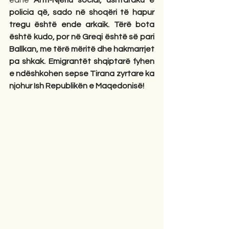
edhe 
Anti-Njeriu social, ushtaraku e 
policia që, sado në shoqëri të hapur 
tregu është ende arkaik. Tërë bota 
është kudo, por në Greqi është së pari 
Ballkan, me tërë mëritë dhe hakmarrjet 
pa shkak. Emigrantët shqiptarë fyhen 
e ndëshkohen sepse Tirana zyrtare ka 
njohur Ish Republikën e Maqedonisë! 