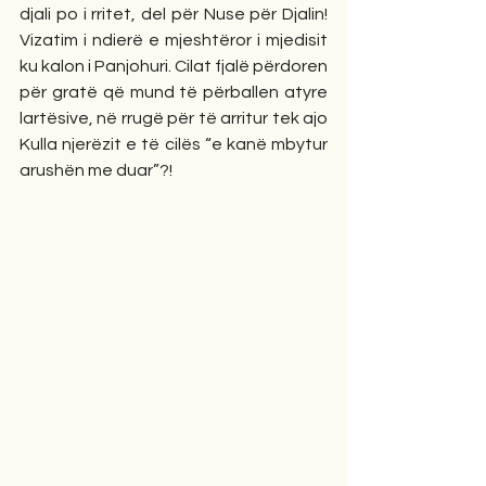
djali po i rritet, del për Nuse për Djalin! 
Vizatim i ndierë e mjeshtëror i mjedisit 
ku kalon i Panjohuri. Cilat fjalë përdoren 
për gratë që mund të përballen atyre 
lartësive, në rrugë për të arritur tek ajo 
Kulla njerëzit e të cilës “e kanë mbytur 
arushën me duar”?! 