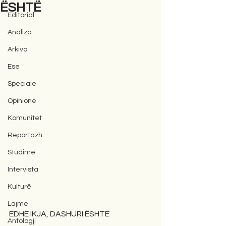
ËSHTË
Editorial
Analiza
Arkiva
Ese
Speciale
Opinione
Komunitet
Reportazh
Studime
Intervista
Kulturë
Lajme
EDHE IKJA, DASHURI ËSHTE
Antologji