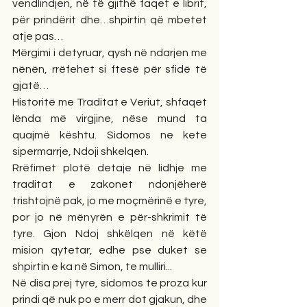
vendlindjen, në të gjithë faqet e librit, 
për prindërit dhe…shpirtin që mbetet 
atje pas…
Mërgimi i detyruar, qysh në ndarjen me 
nënën, rrëfehet si ftesë për sfidë të 
gjatë…
Historitë me Traditat e Veriut, shfaqet 
lënda më virgjine, nëse mund ta 
quajmë kështu. Sidomos ne kete 
sipermarrje, Ndoji shkelqen.
Rrëfimet plotë detaje në lidhje me 
traditat e zakonet ndonjëherë 
trishtojnë pak, jo me moçmërinë e tyre, 
por jo në mënyrën e për-shkrimit të 
tyre. Gjon Ndoj shkëlqen në këtë 
mision qytetar, edhe pse duket se 
shpirtin e ka në Simon, te mulliri...
Në disa prej tyre, sidomos te proza kur 
prindi që nuk po e merr dot gjakun, dhe 