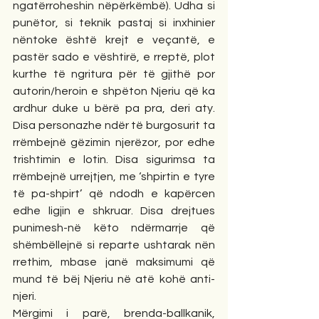
ngatërroheshin nëpërkëmbë). Udha si 
punëtor, si teknik pastaj si inxhinier 
nëntoke është krejt e veçantë, e 
pastër sado e vështirë, e rreptë, plot 
kurthe të ngritura për të gjithë por 
autorin/heroin e shpëton Njeriu që ka 
ardhur duke u bërë pa pra, deri aty. 
Disa personazhe ndër të burgosurit ta 
rrëmbejnë gëzimin njerëzor, por edhe 
trishtimin e lotin. Disa sigurimsa ta 
rrëmbejnë urrejtjen, me ‘shpirtin e tyre 
të pa-shpirt’ që ndodh e kapërcen 
edhe ligjin e shkruar. Disa drejtues 
punimesh-në këto ndërmarrje që 
shëmbëllejnë si reparte ushtarak nën 
rrethim, mbase janë maksimumi që 
mund të bëj Njeriu në atë kohë anti-
njeri.
Mërgimi i parë, brenda-ballkanik, 