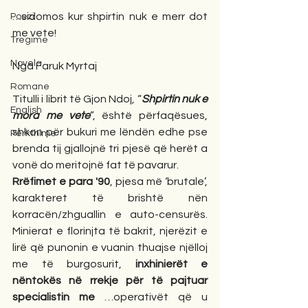
…sidomos kur shpirtin nuk e merr dot 
Poezi
me vete!
Tregime
Novela
Nga Faruk Myrtaj
Romane
Titulli i librit të Gjon Ndoj, “
Shpirtin nuk e 
English
mora me vete
”, është përfaqësues, 
shkon për bukuri me lëndën edhe pse 
Përkthime
brenda tij gjallojnë tri pjesë që herët a 
vonë do meritojnë fat të pavarur. 
Rrëfimet e para '90
, pjesa më ‘brutale’, 
karakteret të brishtë nën 
korracën/zhguallin e auto-censurës. 
Minierat e florinjta të bakrit, njerëzit e 
lirë që punonin e vuanin thuajse njëlloj 
me të burgosurit, 
inxhinierët e 
nëntokës në rrekje për të pajtuar 
specialistin me
 …operativët që u 