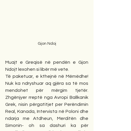
Gjon Ndoj
Muajt e Greqisë në pendën e Gjon 
Ndojt lexohen si libër më vete.
Të paketuar, e kthejnë në Mëmëdhe! 
Nuk ka ndryshuar aq gjëra sa të mos 
mendohet për mërgim tjetër. 
Zhgënjyer rreptë nga Avropi Ballkanik 
Grek, nisin përgatitjet per Perëndimin 
Real, Kanada, Intervista në Poloni dhe 
ndarja me Atdheun, Merditën dhe 
Simonin- oh sa dashuri ka për 