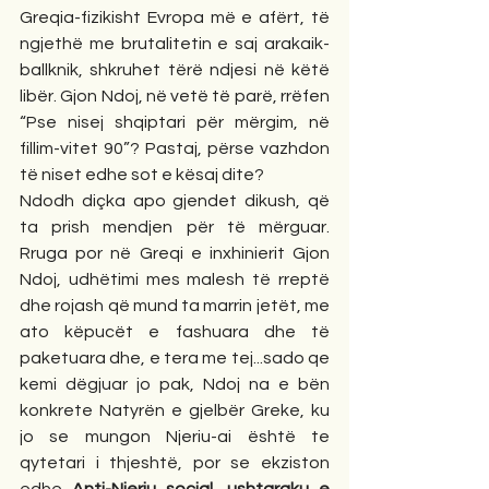
Greqia-fizikisht Evropa më e afërt, të 
ngjethë me brutalitetin e saj arakaik-
ballknik, shkruhet tërë ndjesi në këtë 
libër. Gjon Ndoj, në vetë të parë, rrëfen 
“Pse nisej shqiptari për mërgim, në 
fillim-vitet 90”? Pastaj, përse vazhdon 
të niset edhe sot e kësaj dite?
Ndodh diçka apo gjendet dikush, që 
ta prish mendjen për të mërguar. 
Rruga por në Greqi e inxhinierit Gjon 
Ndoj, udhëtimi mes malesh të rreptë 
dhe rojash që mund ta marrin jetët, me 
ato këpucët e fashuara dhe të 
paketuara dhe, e tera me tej...sado qe 
kemi dëgjuar jo pak, Ndoj na e bën 
konkrete Natyrën e gjelbër Greke, ku 
jo se mungon Njeriu-ai është te 
qytetari i thjeshtë, por se ekziston 