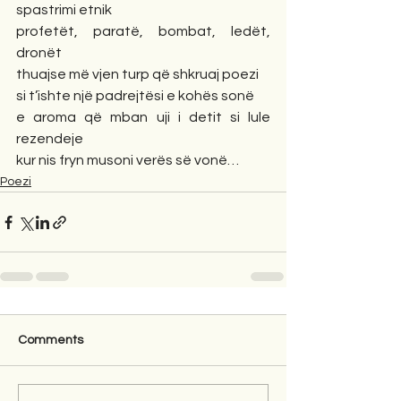
spastrimi etnik
profetët, paratë, bombat, ledët, 
dronët
thuajse më vjen turp që shkruaj poezi
si t’ishte një padrejtësi e kohës sonë
e aroma që mban uji i detit si lule 
rezendeje
kur nis fryn musoni verës së vonë…
Poezi
Comments