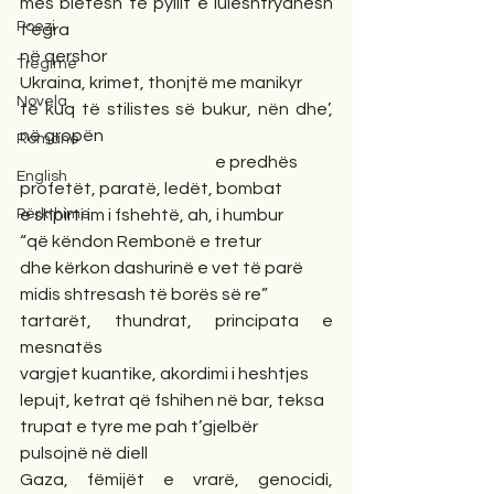
mes bletësh të pyllit e luleshtrydhesh 
Poezi
t’egra
në qershor
Tregime
Ukraina, krimet, thonjtë me manikyr
Novela
të kuq të stilistes së bukur, nën dhe’, 
në gropën
Romane
                                                           e predhës
English
profetët, paratë, ledët, bombat
Përkthime
e shpirti im i fshehtë, ah, i humbur
“që këndon Rembonë e tretur
dhe kërkon dashurinë e vet të parë
midis shtresash të borës së re”
tartarët, thundrat, principata e 
mesnatës
vargjet kuantike, akordimi i heshtjes
lepujt, ketrat që fshihen në bar, teksa
trupat e tyre me pah t’gjelbër
pulsojnë në diell
Gaza, fëmijët e vrarë, genocidi, 