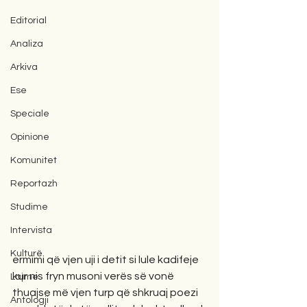
Editorial
Analiza
Arkiva
Ese
Speciale
Opinione
Komunitet
Reportazh
Studime
Intervista
Kulturë
ermimi që vjen uji i detit si lule kadifeje
kur nis fryn musoni verës së vonë
Lajme
thuajse më vjen turp që shkruaj poezi
Antologji