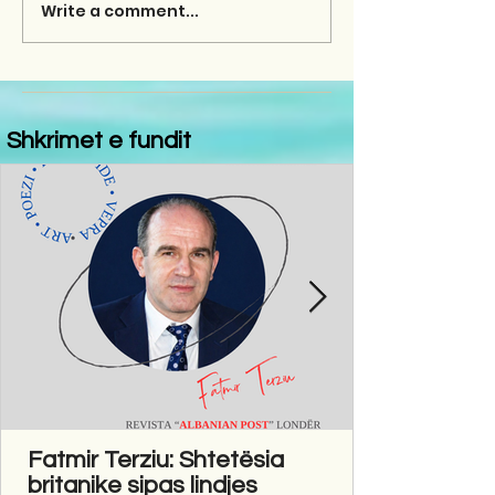
Write a comment...
Shkrimet e fundit
Fatmir Terziu: Shtetësia
britanike sipas lindjes